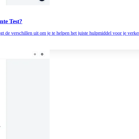
te Test?
gt de verschillen uit om je te helpen het juiste hulpmiddel voor je verke