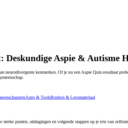
it: Deskundige Aspie & Autisme 
n neurodivergente kenmerken. Of je nu een Aspie Quiz-resultaat probeer
n gemeenschap.
meenschappen
Apps & Tools
Boeken & Leesmateriaal
 sterke punten, uitdagingen en volgende stappen op je reis van zelfon