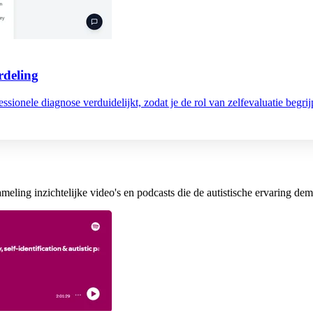
rdeling
essionele diagnose verduidelijkt, zodat je de rol van zelfevaluatie begrij
meling inzichtelijke video's en podcasts die de autistische ervaring demy