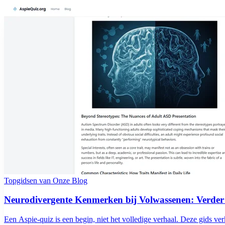
Topgidsen van Onze Blog
Neurodivergente Kenmerken bij Volwassenen: Verder 
Een Aspie-quiz is een begin, niet het volledige verhaal. Deze gids v