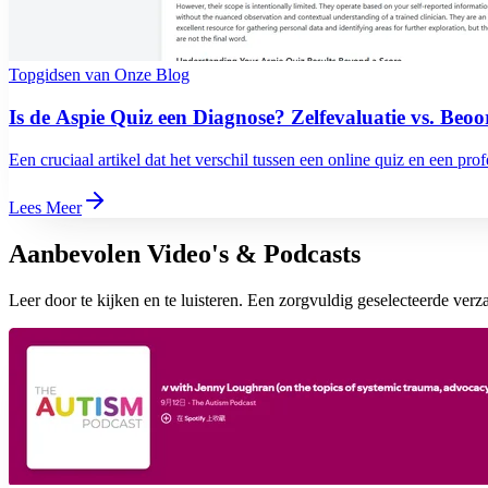
Topgidsen van Onze Blog
Is de Aspie Quiz een Diagnose? Zelfevaluatie vs. Beoo
Een cruciaal artikel dat het verschil tussen een online quiz en een prof
Lees Meer
Aanbevolen Video's & Podcasts
Leer door te kijken en te luisteren. Een zorgvuldig geselecteerde verza