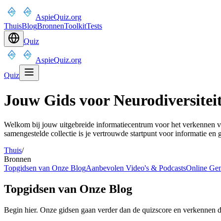
AspieQuiz.org
Thuis
Blog
Bronnen
Toolkit
Tests
Quiz
AspieQuiz.org
Quiz
Jouw Gids voor Neurodiversite
Welkom bij jouw uitgebreide informatiecentrum voor het verkennen va
samengestelde collectie is je vertrouwde startpunt voor informatie e
Thuis
/
Bronnen
Topgidsen van Onze Blog
Aanbevolen Video's & Podcasts
Online Ge
Topgidsen van Onze Blog
Begin hier. Onze gidsen gaan verder dan de quizscore en verkennen de