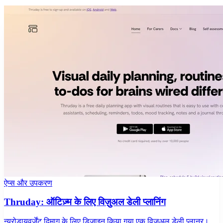
ऐप्स और उपकरण
Thruday: ऑटिज़्म के लिए विज़ुअल डेली प्लानिंग
न्यूरोडायवर्जेंट दिमाग के लिए डिज़ाइन किया गया एक विज़ुअल डेली प्लानर।