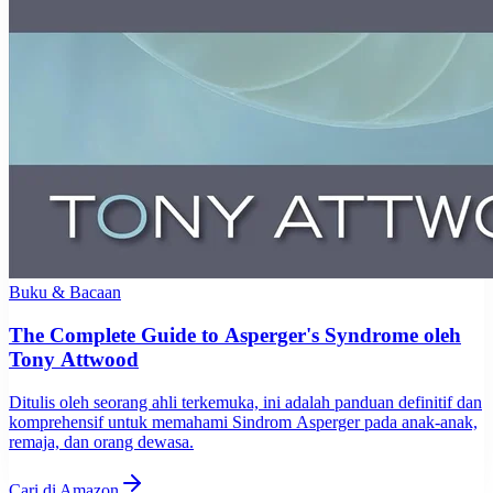
Buku & Bacaan
The Complete Guide to Asperger's Syndrome oleh
Tony Attwood
Ditulis oleh seorang ahli terkemuka, ini adalah panduan definitif dan
komprehensif untuk memahami Sindrom Asperger pada anak-anak,
remaja, dan orang dewasa.
Cari di Amazon