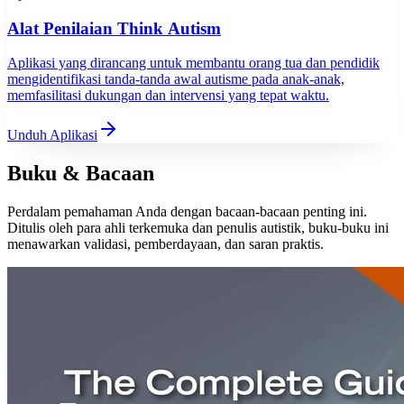
Alat Penilaian Think Autism
Aplikasi yang dirancang untuk membantu orang tua dan pendidik
mengidentifikasi tanda-tanda awal autisme pada anak-anak,
memfasilitasi dukungan dan intervensi yang tepat waktu.
Unduh Aplikasi
Buku & Bacaan
Perdalam pemahaman Anda dengan bacaan-bacaan penting ini.
Ditulis oleh para ahli terkemuka dan penulis autistik, buku-buku ini
menawarkan validasi, pemberdayaan, dan saran praktis.