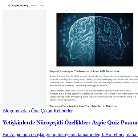
Blogumuzdan Öne Çıkan Rehberler
Yetişkinlerde Nöroçeşitli Özellikler: Aspie Quiz Puanı
Bir Aspie quizi başlangıçtır, hikayenin tamamı değil. Bu rehber, daha bü