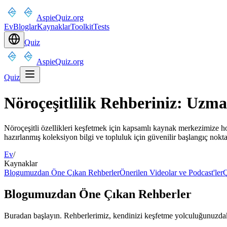
AspieQuiz.org
Ev
Bloglar
Kaynaklar
Toolkit
Tests
Quiz
AspieQuiz.org
Quiz
Nöroçeşitlilik Rehberiniz: Uzm
Nöroçeşitli özellikleri keşfetmek için kapsamlı kaynak merkezimize hoş
hazırlanmış koleksiyon bilgi ve topluluk için güvenilir başlangıç nokta
Ev
/
Kaynaklar
Blogumuzdan Öne Çıkan Rehberler
Önerilen Videolar ve Podcast'ler
Ç
Blogumuzdan Öne Çıkan Rehberler
Buradan başlayın. Rehberlerimiz, kendinizi keşfetme yolculuğunuzdaki 