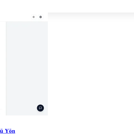
lü Yön