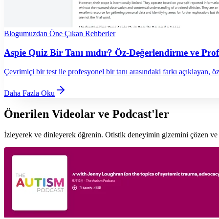
Blogumuzdan Öne Çıkan Rehberler
Aspie Quiz Bir Tanı mıdır? Öz-Değerlendirme ve Pro
Çevrimiçi bir test ile profesyonel bir tanı arasındaki farkı açıklayan,
Daha Fazla Oku
Önerilen Videolar ve Podcast'ler
İzleyerek ve dinleyerek öğrenin. Otistik deneyimin gizemini çözen ve n