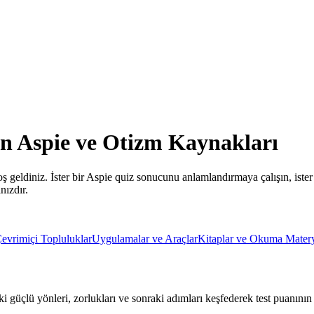
an Aspie ve Otizm Kaynakları
 geldiniz. İster bir Aspie quiz sonucunu anlamlandırmaya çalışın, ister
nızdır.
evrimiçi Topluluklar
Uygulamalar ve Araçlar
Kitaplar ve Okuma Matery
güçlü yönleri, zorlukları ve sonraki adımları keşfederek test puanının 