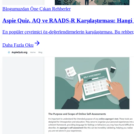
Blogumuzdan Öne Çıkan Rehberler
Aspie Quiz, AQ ve RAADS-R Karşılaştırması: Hangi Nö
En popüler çevrimiçi öz-değerlendirmelerin karşılaştırması. Bu rehber,
Daha Fazla Oku