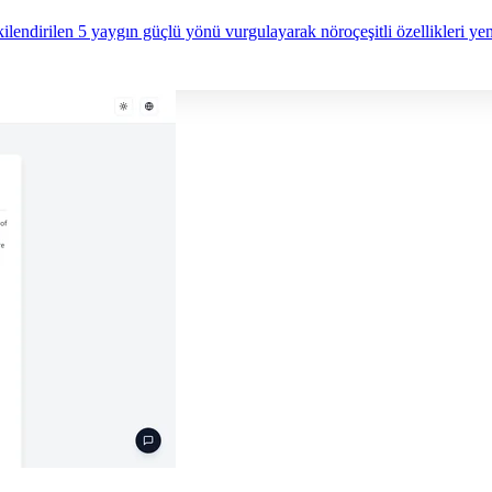
şkilendirilen 5 yaygın güçlü yönü vurgulayarak nöroçeşitli özellikleri ye