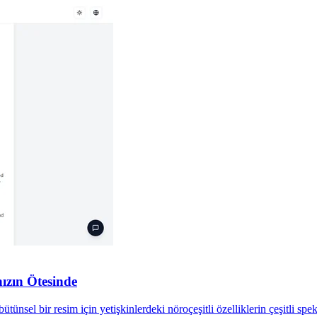
nızın Ötesinde
tünsel bir resim için yetişkinlerdeki nöroçeşitli özelliklerin çeşitli spe