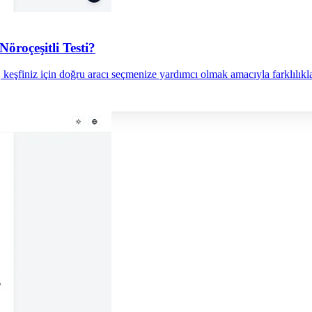
roçeşitli Testi?
 keşfiniz için doğru aracı seçmenize yardımcı olmak amacıyla farklılıklar