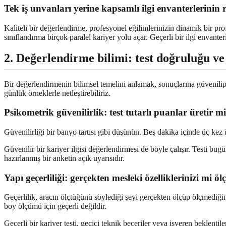
Tek iş unvanları yerine kapsamlı ilgi envanterlerinin 
Kaliteli bir değerlendirme, profesyonel eğilimlerinizin dinamik bir pro
sınıflandırma birçok paralel kariyer yolu açar. Geçerli bir ilgi envante
2. Değerlendirme bilimi: test doğruluğu ve 
Bir değerlendirmenin bilimsel temelini anlamak, sonuçlarına güvenilip 
günlük örneklerle netleştirebiliriz.
Psikometrik güvenilirlik: test tutarlı puanlar üretir m
Güvenilirliği bir banyo tartısı gibi düşünün. Beş dakika içinde üç kez 
Güvenilir bir kariyer ilgisi değerlendirmesi de böyle çalışır. Testi bug
hazırlanmış bir anketin açık uyarısıdır.
Yapı geçerliliği: gerçekten mesleki özelliklerinizi mi ö
Geçerlilik, aracın ölçtüğünü söylediği şeyi gerçekten ölçüp ölçmediğini
boy ölçümü için geçerli değildir.
Geçerli bir kariyer testi, geçici teknik beceriler veya işveren beklentile