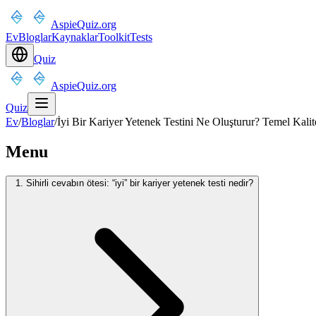
AspieQuiz.org
Ev
Bloglar
Kaynaklar
Toolkit
Tests
Quiz
AspieQuiz.org
Quiz
Ev
/
Bloglar
/
İyi Bir Kariyer Yetenek Testini Ne Oluşturur? Temel Kalit
Menu
1. Sihirli cevabın ötesi: “iyi” bir kariyer yetenek testi nedir?