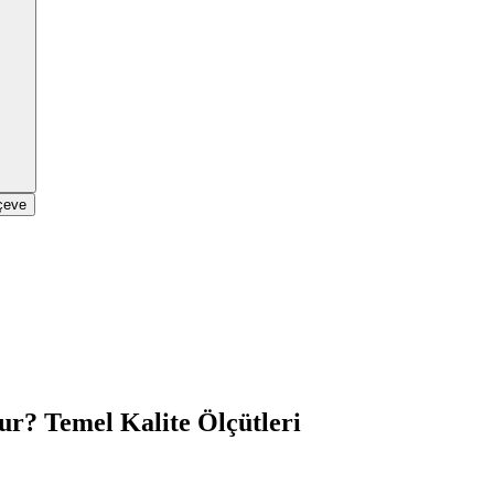
rçeve
rur? Temel Kalite Ölçütleri