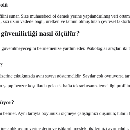
rolü
filini sunar. Size muhasebeci ol demek yerine yapılandırılmış veri ortaml
ri, sizi uzun vadede bağlı, üretken ve tatmin olmuş tutan çevresel faktör
güvenilirliği nasıl ölçülür?
güvenilmeyeceğini belirlemenize yardım eder. Psikologlar araçları iki tek
i?
üzerine çıktığınızda aynı sayıyı göstermelidir. Sayılar çok oynuyorsa tar
ün yapıp benzer koşullarda gelecek hafta tekrarlarsanız temel ilgi profili
lçüyor?
 belirler. Aynı tartıyla boyunuzu ölçmeye çalıştığınızı düşünün; tutarlı
rine anlık uyum yerine derin ve istikrarlı mesleki ilgilerinizi ayırmalıdır.