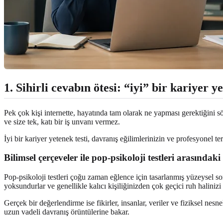
1. Sihirli cevabın ötesi: “iyi” bir kariyer y
Pek çok kişi internette, hayatında tam olarak ne yapması gerektiğini sö
ve size tek, katı bir iş unvanı vermez.
İyi bir kariyer yetenek testi, davranış eğilimlerinizin ve profesyonel ter
Bilimsel çerçeveler ile pop-psikoloji testleri arasındaki
Pop-psikoloji testleri çoğu zaman eğlence için tasarlanmış yüzeysel sor
yoksundurlar ve genellikle kalıcı kişiliğinizden çok geçici ruh halinizi y
Gerçek bir değerlendirme ise fikirler, insanlar, veriler ve fiziksel nesn
uzun vadeli davranış örüntülerine bakar.