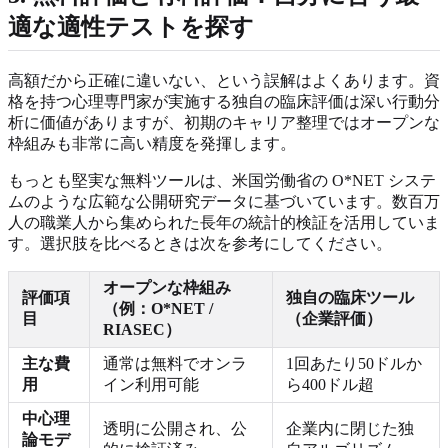
適な適性テストを探す
高額だから正確に違いない、という誤解はよくあります。資
格を持つ心理専門家が実施する独自の臨床評価は深い行動分
析に価値がありますが、初期のキャリア整理ではオープンな
枠組みも非常に高い精度を発揮します。
もっとも堅実な無料ツールは、米国労働省の O*NET システ
ムのような広範な公開研究データに基づいています。数百万
人の職業人から集められた長年の統計的検証を活用していま
す。選択肢を比べるときは次を参考にしてください。
オープンな枠組み
評価項
独自の臨床ツール
（例：O*NET /
目
（企業評価）
RIASEC）
主な費
通常は無料でオンラ
1回あたり50ドルか
用
イン利用可能
ら400ドル超
中心理
透明に公開され、公
企業内に閉じた独
論モデ