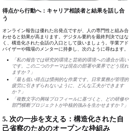
得点から行動へ：キャリア相談者と結果を話し合
う
オンライン報告は優れた出発点ですが、人の専門性と組み合
わせると効果が高まります。デジタル要約を最終判決ではな
く、構造化された会話の入口として扱いましょう。学業アド
バイザーや職場のメンターに持参し、次のように尋ねます。
「私の報告では研究的環境と芸術的環境への適合が高い
です。この二つのテーマは現在の部署や業界でどう現れ
ますか？」
「最も低い得点は慣例的な作業です。日常業務が管理的
疲労に引きずられないように、どんな工夫ができます
か？」
「複数文字の興味プロフィールに基づくと、どの研修や
部門横断プロジェクトが中核的強みを生かせますか？」
5. 次の一歩を支える：構造化された自
己省察のためのオープンな枠組み