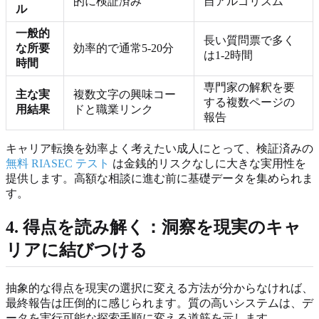
的に検証済み
自アルゴリズム
ル
一般的
長い質問票で多く
な所要
効率的で通常5-20分
は1-2時間
時間
専門家の解釈を要
主な実
複数文字の興味コー
する複数ページの
用結果
ドと職業リンク
報告
キャリア転換を効率よく考えたい成人にとって、検証済みの
無料 RIASEC テスト
は金銭的リスクなしに大きな実用性を
提供します。高額な相談に進む前に基礎データを集められま
す。
4. 得点を読み解く：洞察を現実のキャ
リアに結びつける
抽象的な得点を現実の選択に変える方法が分からなければ、
最終報告は圧倒的に感じられます。質の高いシステムは、デ
ータを実行可能な探索手順に変える道筋を示します。