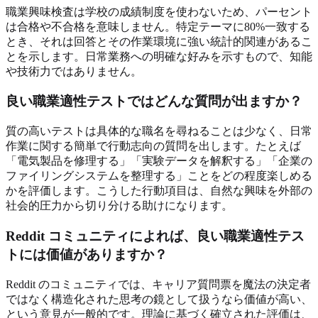
職業興味検査は学校の成績制度を使わないため、パーセント
は合格や不合格を意味しません。特定テーマに80%一致する
とき、それは回答とその作業環境に強い統計的関連があるこ
とを示します。日常業務への明確な好みを示すもので、知能
や技術力ではありません。
良い職業適性テストではどんな質問が出ますか？
質の高いテストは具体的な職名を尋ねることは少なく、日常
作業に関する簡単で行動志向の質問を出します。たとえば
「電気製品を修理する」「実験データを解釈する」「企業の
ファイリングシステムを整理する」ことをどの程度楽しめる
かを評価します。こうした行動項目は、自然な興味を外部の
社会的圧力から切り分ける助けになります。
Reddit コミュニティによれば、良い職業適性テス
トには価値がありますか？
Reddit のコミュニティでは、キャリア質問票を魔法の決定者
ではなく構造化された思考の鏡として扱うなら価値が高い、
という意見が一般的です。理論に基づく確立された評価は、