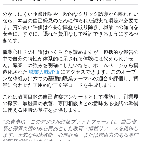
分かりにくい企業用語や一般的なクリック誘導から離れたい
なら、本当の自己発見のために作られた誠実な環境が必要で
す。質の高い評価は不要な障壁を取り除き、職業上の傾向を
安全に、すぐに、隠れた費用なしで検討できるようにするべ
きです。
職業心理学の理論はいくらでも読めますが、包括的な報告の
中で自分の特性が体系的に示される体験には代えられませ
ん。職業上の強みを明確にしたいなら、ホームページから構
造化された
職業興味評価
にアクセスできます。このオープ
ンな枠組みは六つの基礎的職業テーマへの適合を評価し、背
景に合わせた実用的な三文字コードを生成します。
これは教育目的の自己省察アンケートとして機能し、別業界
の探索、履歴書の改善、専門相談者との意味ある会話の準備
に使える即時の基準を提供します。
*免責事項：このデジタル評価プラットフォームは、自己省
察と探索支援のみを目的とした教育・情報リソースを提供し
ます。正式な臨床診断、心理評価、または拘束力のある専門