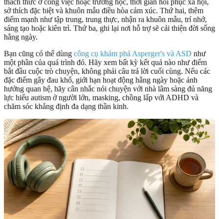
thách thức ở công việc hoặc trường học, thời gian hồi phục xã hội,
sở thích đặc biệt và khuôn mẫu điều hòa cảm xúc. Thứ hai, thêm
điểm mạnh như tập trung, trung thực, nhận ra khuôn mẫu, trí nhớ,
sáng tạo hoặc kiên trì. Thứ ba, ghi lại nơi hỗ trợ sẽ cải thiện đời sống
hằng ngày.
Bạn cũng có thể dùng
công cụ khám phá Asperger's và ASD
như
một phần của quá trình đó. Hãy xem bất kỳ kết quả nào như điểm
bắt đầu cuộc trò chuyện, không phải câu trả lời cuối cùng. Nếu các
đặc điểm gây đau khổ, giới hạn hoạt động hằng ngày hoặc ảnh
hưởng quan hệ, hãy cân nhắc nói chuyện với nhà lâm sàng đủ năng
lực hiểu autism ở người lớn, masking, chồng lấp với ADHD và
chăm sóc khẳng định đa dạng thần kinh.