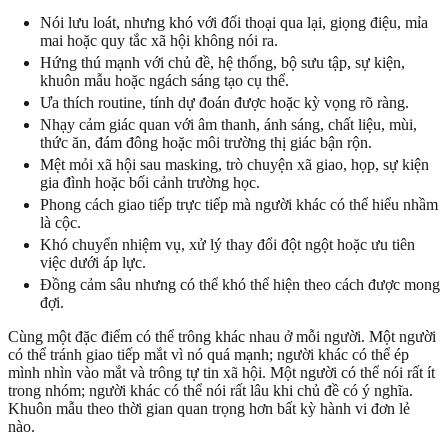
Nói lưu loát, nhưng khó với đối thoại qua lại, giọng điệu, mỉa
mai hoặc quy tắc xã hội không nói ra.
Hứng thú mạnh với chủ đề, hệ thống, bộ sưu tập, sự kiện,
khuôn mẫu hoặc ngách sáng tạo cụ thể.
Ưa thích routine, tính dự đoán được hoặc kỳ vọng rõ ràng.
Nhạy cảm giác quan với âm thanh, ánh sáng, chất liệu, mùi,
thức ăn, đám đông hoặc môi trường thị giác bận rộn.
Mệt mỏi xã hội sau masking, trò chuyện xã giao, họp, sự kiện
gia đình hoặc bối cảnh trường học.
Phong cách giao tiếp trực tiếp mà người khác có thể hiểu nhầm
là cộc.
Khó chuyển nhiệm vụ, xử lý thay đổi đột ngột hoặc ưu tiên
việc dưới áp lực.
Đồng cảm sâu nhưng có thể khó thể hiện theo cách được mong
đợi.
Cùng một đặc điểm có thể trông khác nhau ở mỗi người. Một người
có thể tránh giao tiếp mắt vì nó quá mạnh; người khác có thể ép
mình nhìn vào mắt và trông tự tin xã hội. Một người có thể nói rất ít
trong nhóm; người khác có thể nói rất lâu khi chủ đề có ý nghĩa.
Khuôn mẫu theo thời gian quan trọng hơn bất kỳ hành vi đơn lẻ
nào.