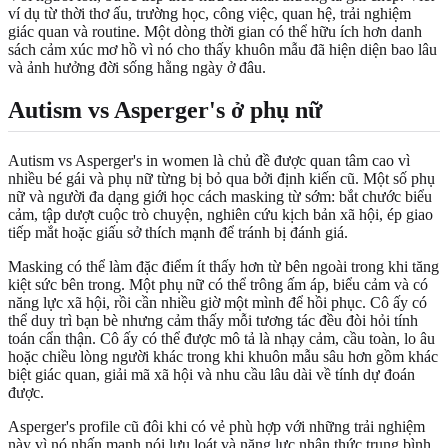
ví dụ từ thời thơ ấu, trường học, công việc, quan hệ, trải nghiệm
giác quan và routine. Một dòng thời gian có thể hữu ích hơn danh
sách cảm xúc mơ hồ vì nó cho thấy khuôn mẫu đã hiện diện bao lâu
và ảnh hưởng đời sống hằng ngày ở đâu.
Autism vs Asperger's ở phụ nữ
Autism vs Asperger's in women là chủ đề được quan tâm cao vì
nhiều bé gái và phụ nữ từng bị bỏ qua bởi định kiến cũ. Một số phụ
nữ và người đa dạng giới học cách masking từ sớm: bắt chước biểu
cảm, tập dượt cuộc trò chuyện, nghiên cứu kịch bản xã hội, ép giao
tiếp mắt hoặc giấu sở thích mạnh để tránh bị đánh giá.
Masking có thể làm đặc điểm ít thấy hơn từ bên ngoài trong khi tăng
kiệt sức bên trong. Một phụ nữ có thể trông ấm áp, biểu cảm và có
năng lực xã hội, rồi cần nhiều giờ một mình để hồi phục. Cô ấy có
thể duy trì bạn bè nhưng cảm thấy mỗi tương tác đều đòi hỏi tính
toán cẩn thận. Cô ấy có thể được mô tả là nhạy cảm, cầu toàn, lo âu
hoặc chiều lòng người khác trong khi khuôn mẫu sâu hơn gồm khác
biệt giác quan, giải mã xã hội và nhu cầu lâu dài về tính dự đoán
được.
Asperger's profile cũ đôi khi có vẻ phù hợp với những trải nghiệm
này vì nó nhấn mạnh nói lưu loát và năng lực nhận thức trung bình