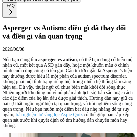
FAQ
Asperger vs Autism: điều gì đã thay đổi
và điều gì vẫn quan trọng
2026/06/08
Nếu bạn đang tìm
asperger vs autism
, có thể bạn đang cố hiểu một
nhãn cũ, một kết quả ASD gần đây, hoặc một khuôn mẫu ở chính
mình cuối cùng cũng có tên gọi. Câu trả lời ngắn là Asperger's hiện
nay thường được hiểu là một phần của autism spectrum disorder,
không phải một tình trạng riêng biệt trong nhiều hệ thống lâm sàng
hiện tại. Dù vậy, thuật ngữ cũ chưa biến mất khỏi đời sống thực.
Nhiều người lớn dùng nó vì nó phản ánh lịch sử, bản sắc hoặc cách
các đặc điểm của họ lần đầu được giải thích. Hướng dẫn này giữ cả
hai sự thật: ngôn ngữ hiện tại quan trọng, và trải nghiệm sống cũng
quan trọng. Nếu bạn muốn một điểm bắt đầu nhẹ nhàng để tự suy
ngẫm,
trải nghiệm tự sàng lọc Aspie Quiz
có thể giúp bạn sắp xếp
quan sát trước khi quyết định có tìm hướng dẫn chuyên môn hay
không.