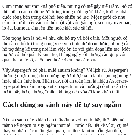
Cụm "mild autism" khá phổ biến, nhưng có thể gây hiểu lầm. Nó có
thể mô tả cách một người trông trong mắt người khác, không phải
cuộc sống bên trong đòi hỏi bao nhiêu nỗ lực. Một người có nhu
cầu hỗ trợ ít thấy vẫn có thể chật vật với giấc ngủ, sensory overload,
lo âu, burnout, chuyển tiếp hoặc kiệt sức xã hội.
Tôn trọng hơn là nói về nhu cầu hỗ trợ và bối cảnh. Một người có
thể cần ít hỗ trợ trong công việc yên tĩnh, dự đoán được, nhưng cần
hỗ trợ đáng kể trong nơi làm việc ồn ào với gián đoạn liên tục. Một
người có thể quản lý sinh hoạt hằng ngày tốt nhưng cần giúp với
quan hệ, giấy tờ, cuộc hẹn hoặc điều hòa cảm xúc.
Vậy Asperger's có phải mild autism không? Về lịch sử, Asperger's
thường được dùng cho những người được xem là ít chậm ngôn ngữ
hoặc nhận thức hơn. Hiện nay, nói an toàn hơn là nhiều Asperger-
type profiles nằm trong autism spectrum và thường có nhu cầu hỗ
trợ ít thấy hơn, nhưng "mild" không nên xóa đi khó khăn thật.
Cách dùng so sánh này để tự suy ngẫm
Nếu so sánh này khiến bạn thấy đúng với mình, hãy thử biến nó
thành kế hoạch tự suy ngẫm thực tế. Trước hết, liệt kê ví dụ cụ thể
thay vì nhãn: tác nhân giác quan, routine, khuôn mẫu giao tiếp,