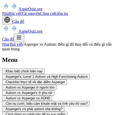
AspieQuiz.org
Nhà
Bài viết
Tài nguyên
Công cụ
Kiểm tra
Câu đố
AspieQuiz.org
Câu đố
Nhà
/
Bài viết
/
Asperger vs Autism: điều gì đã thay đổi và điều gì vẫn
quan trọng
Menu
Khác biệt chính hiện nay
Asperger's, Level 1 Autism và High-Functioning Autism
Checklist thực tế về đặc điểm Asperger
Autism vs Asperger ở người lớn
Autism vs Asperger's ở phụ nữ
Autism vs Asperger vs ADHD
Còn nụ cười, biểu cảm khuôn mặt và tình yêu thì sao?
Asperger's có phải autism nhẹ không?
Cách dùng so sánh này để tự suy ngẫm