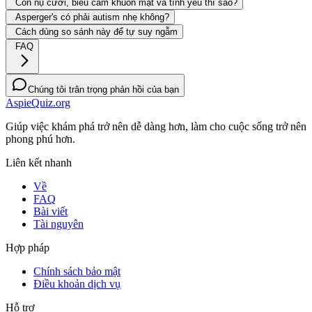
Còn nụ cười, biểu cảm khuôn mặt và tình yêu thì sao?
Asperger's có phải autism nhẹ không?
Cách dùng so sánh này để tự suy ngẫm
FAQ
Chúng tôi trân trọng phản hồi của bạn
AspieQuiz.org
Giúp việc khám phá trở nên dễ dàng hơn, làm cho cuộc sống trở nên
phong phú hơn.
Liên kết nhanh
Về
FAQ
Bài viết
Tài nguyên
Hợp pháp
Chính sách bảo mật
Điều khoản dịch vụ
Hỗ trợ