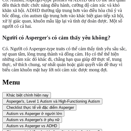
đến thách thức chức năng điều hành, cường độ cảm xúc và khó
khăn xã hội. ADHD thường tập trung hơn vào điều hòa chú ý và
bốc đồng, còn autism tập trung hơn vào khác biệt giao tiếp xã hội,
xử lý giác quan, khuôn mẫu lặp lại và tính dự đoán được. Một số
người có cả hai.
Người có Asperger's có cảm thấy yêu không?
Có. Người có Asperger-type traits có thể cảm thấy tình yêu sâu sắc,
sự quan tâm, lòng trung thành và đồng cảm. Họ có thể thể hiện
những cảm xúc đó khác đi, chẳng hạn qua giúp đỡ thực tế, trung
thực, sở thích chung, sự nhất quán hoặc giải quyết vấn đề thay vì
biểu cảm khuôn mặt hay lời nói cảm xúc được mong đợi.
Menu
Khác biệt chính hiện nay
Asperger's, Level 1 Autism và High-Functioning Autism
Checklist thực tế về đặc điểm Asperger
Autism vs Asperger ở người lớn
Autism vs Asperger's ở phụ nữ
Autism vs Asperger vs ADHD