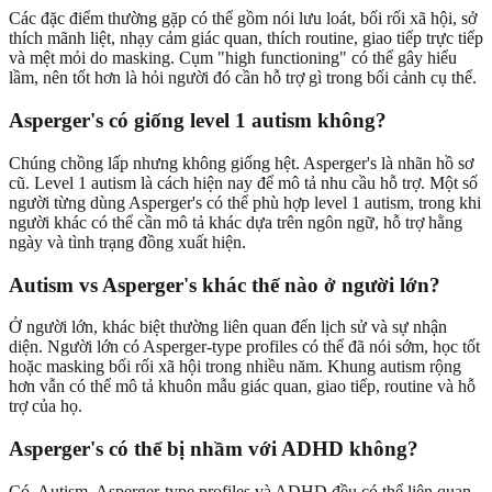
Các đặc điểm thường gặp có thể gồm nói lưu loát, bối rối xã hội, sở
thích mãnh liệt, nhạy cảm giác quan, thích routine, giao tiếp trực tiếp
và mệt mỏi do masking. Cụm "high functioning" có thể gây hiểu
lầm, nên tốt hơn là hỏi người đó cần hỗ trợ gì trong bối cảnh cụ thể.
Asperger's có giống level 1 autism không?
Chúng chồng lấp nhưng không giống hệt. Asperger's là nhãn hồ sơ
cũ. Level 1 autism là cách hiện nay để mô tả nhu cầu hỗ trợ. Một số
người từng dùng Asperger's có thể phù hợp level 1 autism, trong khi
người khác có thể cần mô tả khác dựa trên ngôn ngữ, hỗ trợ hằng
ngày và tình trạng đồng xuất hiện.
Autism vs Asperger's khác thế nào ở người lớn?
Ở người lớn, khác biệt thường liên quan đến lịch sử và sự nhận
diện. Người lớn có Asperger-type profiles có thể đã nói sớm, học tốt
hoặc masking bối rối xã hội trong nhiều năm. Khung autism rộng
hơn vẫn có thể mô tả khuôn mẫu giác quan, giao tiếp, routine và hỗ
trợ của họ.
Asperger's có thể bị nhầm với ADHD không?
Có. Autism, Asperger-type profiles và ADHD đều có thể liên quan