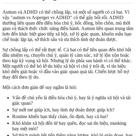
Autism và ADHD có thể chồng lấp, và một số người có cả hai. Vì
vậy "autism vs Asperger vs ADHD" có thể gây bối rối. ADHD
thường liên quan đến điều hòa chú ý, bốc đồng, bồn chồn, mù thời
gian và thách thức chức năng điều hành. Autism liên quan trung tâm
hơn đến khác biệt giao tiếp xã hội, xử lý giác quan, khuôn mẫu hạn
chế hoặc lặp lại, sở thích sâu và ưa thích tính dự đoán được.
Sự chồng lấp có thể rất thực tế. Cả hai có thể liên quan đến khó bắt
đầu nhiệm vụ, chuyển chú ý, quản lý cảm xúc, xử lý lộn xộn hoặc
theo kịp kỳ vọng xã hội. Nhưng lý do phía sau hành vi có thể khác.
Một người có thể bỏ lỡ tín hiệu xã hội vì chú ý trôi đi, vì tín hiệu
khó diễn giải hoặc vì đầu vào giác quan quá tải. Chiến lược hỗ trợ
thay đổi theo lý do.
Một cách đơn giản để suy ngẫm là hỏi:
Vấn đề chủ yếu là điều hòa chú ý, hay là ý nghĩa xã hội và tải
giác quan?
Sự mới mẻ giúp ích, hay tính dự đoán được giúp ích?
Routine khiến bạn thấy chán, ổn định, hay cả hai?
Khó khăn xã hội đến từ hay quên, đọc sai tín hiệu, masking
hay mệt mỏi?
Sở thích mãnh liệt tiếp thêm năng lượng, khó bị gián đoạn, hay