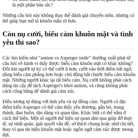
là một phần bản sắc?
Những câu hỏi này không thay thế đánh giá chuyên môn, nhưng có
thể giúp bạn mô tả khuôn mẫu rõ hơn.
Còn nụ cười, biểu cảm khuôn mặt và tình
yêu thì sao?
Các tìm kiếm như "autism vs Asperger smile" thường xuất phát từ
câu hỏi về hành vi thấy được: biểu cảm khuôn mặt có khác không?
Đôi khi người tự kỷ có thể cười ít hơn, cười vào thời điểm bất ngờ,
dùng biểu cảm phẳng hơn hoặc chủ động bắt chước biểu cảm khuôn
mặt. Những người khác lại rất biểu cảm. Nụ cười không phải cách
đáng tin cậy để tách Asperger's khỏi autism, và cũng không phải
cách công bằng để đánh giá cảm xúc.
Điều tương tự đúng với tình yêu và sự đồng cảm. Người có đặc
điểm kiểu Asperger có thể cảm thấy yêu thương, gắn bó, trung
thành, đau buồn, dịu dàng và quan tâm. Khác biệt có thể nằm ở
cách thể hiện. Một số người thể hiện sự quan tâm qua giúp đỡ thực
tế, sự nhất quán, giải quyết vấn đề, sở thích chung hoặc nhớ chi tiết,
thay vì qua tín hiệu khuôn mặt hoặc ngôn ngữ cảm xúc được mong
đợi.