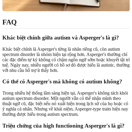
FAQ
Khác biệt chính giữa autism và Asperger's là gì?
Khác biệt chính là Asperger's từng là nhãn riêng cũ, còn autism
spectrum disorder là nhóm hiện tại rộng hơn. Asperger's thường chỉ
các đặc điểm tự kỷ không có chậm ngôn ngữ sớm hoặc khuyết tật trí
tuệ. Ngày nay, nhiều người có hồ sơ đó được hiểu là autistic, thường
với nhu cầu hỗ trợ ít thấy hơn.
Có thể có Asperger's mà không có autism không?
Trong nhiều hệ thống lâm sàng hiện tại, Asperger's không tách khỏi
autism spectrum disorder. Một người vẫn có thể nhận mình theo
thuật ngữ cũ, đặc biệt nếu nó xuất hiện trong lịch sử của họ hoặc có
ý nghĩa cá nhân. Nhưng về khái niệm, Asperger-type traits hiện nay
thường được hiểu trong autism spectrum.
Triệu chứng của high functioning Asperger's là gì?