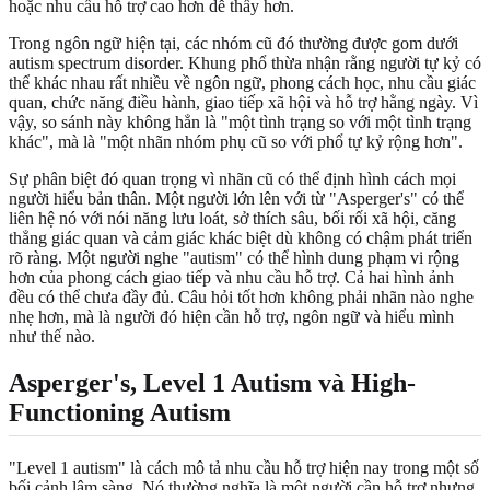
hoặc nhu cầu hỗ trợ cao hơn dễ thấy hơn.
Trong ngôn ngữ hiện tại, các nhóm cũ đó thường được gom dưới
autism spectrum disorder. Khung phổ thừa nhận rằng người tự kỷ có
thể khác nhau rất nhiều về ngôn ngữ, phong cách học, nhu cầu giác
quan, chức năng điều hành, giao tiếp xã hội và hỗ trợ hằng ngày. Vì
vậy, so sánh này không hẳn là "một tình trạng so với một tình trạng
khác", mà là "một nhãn nhóm phụ cũ so với phổ tự kỷ rộng hơn".
Sự phân biệt đó quan trọng vì nhãn cũ có thể định hình cách mọi
người hiểu bản thân. Một người lớn lên với từ "Asperger's" có thể
liên hệ nó với nói năng lưu loát, sở thích sâu, bối rối xã hội, căng
thẳng giác quan và cảm giác khác biệt dù không có chậm phát triển
rõ ràng. Một người nghe "autism" có thể hình dung phạm vi rộng
hơn của phong cách giao tiếp và nhu cầu hỗ trợ. Cả hai hình ảnh
đều có thể chưa đầy đủ. Câu hỏi tốt hơn không phải nhãn nào nghe
nhẹ hơn, mà là người đó hiện cần hỗ trợ, ngôn ngữ và hiểu mình
như thế nào.
Asperger's, Level 1 Autism và High-
Functioning Autism
"Level 1 autism" là cách mô tả nhu cầu hỗ trợ hiện nay trong một số
bối cảnh lâm sàng. Nó thường nghĩa là một người cần hỗ trợ nhưng