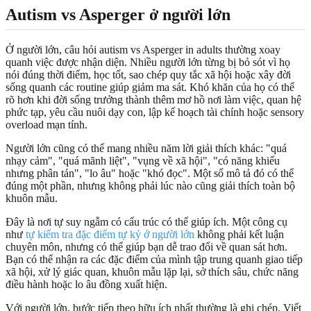
Autism vs Asperger ở người lớn
Ở người lớn, câu hỏi autism vs Asperger in adults thường xoay
quanh việc được nhận diện. Nhiều người lớn từng bị bỏ sót vì họ
nói đúng thời điểm, học tốt, sao chép quy tắc xã hội hoặc xây đời
sống quanh các routine giúp giảm ma sát. Khó khăn của họ có thể
rõ hơn khi đời sống trưởng thành thêm mơ hồ nơi làm việc, quan hệ
phức tạp, yêu cầu nuôi dạy con, lập kế hoạch tài chính hoặc sensory
overload mạn tính.
Người lớn cũng có thể mang nhiều năm lời giải thích khác: "quá
nhạy cảm", "quá mãnh liệt", "vụng về xã hội", "có năng khiếu
nhưng phân tán", "lo âu" hoặc "khó đọc". Một số mô tả đó có thể
đúng một phần, nhưng không phải lúc nào cũng giải thích toàn bộ
khuôn mẫu.
Đây là nơi tự suy ngẫm có cấu trúc có thể giúp ích. Một công cụ
như
tự kiểm tra đặc điểm tự kỷ ở người lớn
không phải kết luận
chuyên môn, nhưng có thể giúp bạn dễ trao đổi về quan sát hơn.
Bạn có thể nhận ra các đặc điểm của mình tập trung quanh giao tiếp
xã hội, xử lý giác quan, khuôn mẫu lặp lại, sở thích sâu, chức năng
điều hành hoặc lo âu đồng xuất hiện.
Với người lớn, bước tiếp theo hữu ích nhất thường là ghi chép. Viết