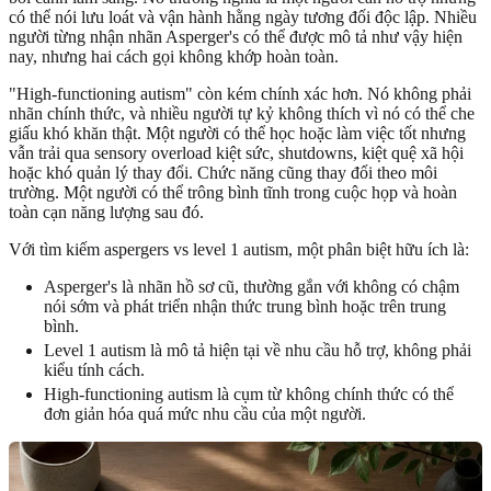
có thể nói lưu loát và vận hành hằng ngày tương đối độc lập. Nhiều
người từng nhận nhãn Asperger's có thể được mô tả như vậy hiện
nay, nhưng hai cách gọi không khớp hoàn toàn.
"High-functioning autism" còn kém chính xác hơn. Nó không phải
nhãn chính thức, và nhiều người tự kỷ không thích vì nó có thể che
giấu khó khăn thật. Một người có thể học hoặc làm việc tốt nhưng
vẫn trải qua sensory overload kiệt sức, shutdowns, kiệt quệ xã hội
hoặc khó quản lý thay đổi. Chức năng cũng thay đổi theo môi
trường. Một người có thể trông bình tĩnh trong cuộc họp và hoàn
toàn cạn năng lượng sau đó.
Với tìm kiếm aspergers vs level 1 autism, một phân biệt hữu ích là:
Asperger's là nhãn hồ sơ cũ, thường gắn với không có chậm
nói sớm và phát triển nhận thức trung bình hoặc trên trung
bình.
Level 1 autism là mô tả hiện tại về nhu cầu hỗ trợ, không phải
kiểu tính cách.
High-functioning autism là cụm từ không chính thức có thể
đơn giản hóa quá mức nhu cầu của một người.