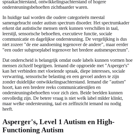
spraakachterstand, ontwikkelingsachterstand of hogere
ondersteuningsbehoeften zichtbaarder waren.
In huidige taal worden die oudere categorieën meestal
samengebracht onder autism spectrum disorder. Het spectrumkader
erkent dat autistische mensen sterk kunnen verschillen in taal,
leerstijl, sensorische behoeften, executieve functie, sociale
communicatie en dagelijkse ondersteuning. De vergelijking is dus
niet zozeer "de ene aandoening tegenover de andere", maar eerder
"een ouder subgroeplabel tegenover het bredere autismespectrum".
Dat onderscheid is belangrijk omdat oude labels kunnen vormen hoe
mensen zichzelf begrijpen. Iemand die opgroeide met "Asperger's"
kan het verbinden met vloeiende spraak, diepe interesses, sociale
verwarring, sensorische belasting en een gevoel anders te zijn
zonder duidelijke ontwikkelingsachterstand. Iemand die "autism"
hoort, kan een bredere reeks communicatiestijlen en
ondersteuningsbehoeften voor zich zien. Beide beelden kunnen
onvolledig zijn. De betere vraag is niet welk label milder klinkt,
maar welke ondersteuning, taal en zelfinzicht iemand nu nodig
heeft.
Asperger's, Level 1 Autism en High-
Functioning Autism