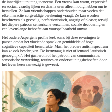
de innerlijke uitputting toeneemt. Een vrouw kan warm, expressief
en sociaal vaardig lijken en daarna uren alleen nodig hebben om te
herstellen. Ze kan vriendschappen onderhouden maar voelen dat
elke interactie zorgvuldige berekening vraagt. Ze kan worden
beschreven als gevoelig, perfectionistisch, angstig of pleaser, terwijl
het diepere patroon sensorische verschillen, sociale decodering en
een levenslange behoefte aan voorspelbaarheid omvat.
Het oudere Asperger's profile leek soms bij deze ervaringen te
passen omdat het vloeiende spraak en gemiddelde of hoge
cognitieve capaciteit benadrukte. Maar het bredere autism spectrum
kan ze ook beschrijven. De kernvraag is niet of iemand "autistisch
genoeg lijkt". Het gaat erom of het patroon van communicatie,
sensorische verwerking, routines en ondersteuningsbehoeften door
het leven heen aanwezig is geweest.