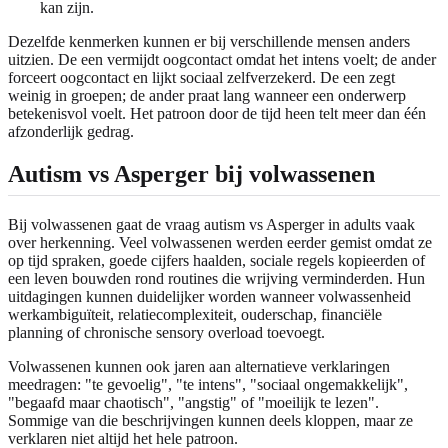
kan zijn.
Dezelfde kenmerken kunnen er bij verschillende mensen anders
uitzien. De een vermijdt oogcontact omdat het intens voelt; de ander
forceert oogcontact en lijkt sociaal zelfverzekerd. De een zegt
weinig in groepen; de ander praat lang wanneer een onderwerp
betekenisvol voelt. Het patroon door de tijd heen telt meer dan één
afzonderlijk gedrag.
Autism vs Asperger bij volwassenen
Bij volwassenen gaat de vraag autism vs Asperger in adults vaak
over herkenning. Veel volwassenen werden eerder gemist omdat ze
op tijd spraken, goede cijfers haalden, sociale regels kopieerden of
een leven bouwden rond routines die wrijving verminderden. Hun
uitdagingen kunnen duidelijker worden wanneer volwassenheid
werkambiguïteit, relatiecomplexiteit, ouderschap, financiële
planning of chronische sensory overload toevoegt.
Volwassenen kunnen ook jaren aan alternatieve verklaringen
meedragen: "te gevoelig", "te intens", "sociaal ongemakkelijk",
"begaafd maar chaotisch", "angstig" of "moeilijk te lezen".
Sommige van die beschrijvingen kunnen deels kloppen, maar ze
verklaren niet altijd het hele patroon.