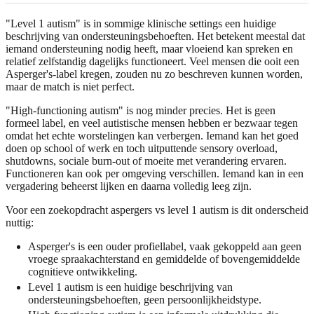
"Level 1 autism" is in sommige klinische settings een huidige
beschrijving van ondersteuningsbehoeften. Het betekent meestal dat
iemand ondersteuning nodig heeft, maar vloeiend kan spreken en
relatief zelfstandig dagelijks functioneert. Veel mensen die ooit een
Asperger's-label kregen, zouden nu zo beschreven kunnen worden,
maar de match is niet perfect.
"High-functioning autism" is nog minder precies. Het is geen
formeel label, en veel autistische mensen hebben er bezwaar tegen
omdat het echte worstelingen kan verbergen. Iemand kan het goed
doen op school of werk en toch uitputtende sensory overload,
shutdowns, sociale burn-out of moeite met verandering ervaren.
Functioneren kan ook per omgeving verschillen. Iemand kan in een
vergadering beheerst lijken en daarna volledig leeg zijn.
Voor een zoekopdracht aspergers vs level 1 autism is dit onderscheid
nuttig:
Asperger's is een ouder profiellabel, vaak gekoppeld aan geen
vroege spraakachterstand en gemiddelde of bovengemiddelde
cognitieve ontwikkeling.
Level 1 autism is een huidige beschrijving van
ondersteuningsbehoeften, geen persoonlijkheidstype.