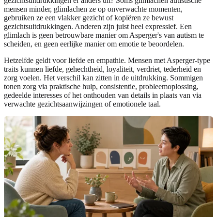
gezichtsuitdrukkingen er anders uit? Soms glimlachen autistische
mensen minder, glimlachen ze op onverwachte momenten,
gebruiken ze een vlakker gezicht of kopiëren ze bewust
gezichtsuitdrukkingen. Anderen zijn juist heel expressief. Een
glimlach is geen betrouwbare manier om Asperger's van autism te
scheiden, en geen eerlijke manier om emotie te beoordelen.
Hetzelfde geldt voor liefde en empathie. Mensen met Asperger-type
traits kunnen liefde, gehechtheid, loyaliteit, verdriet, tederheid en
zorg voelen. Het verschil kan zitten in de uitdrukking. Sommigen
tonen zorg via praktische hulp, consistentie, probleemoplossing,
gedeelde interesses of het onthouden van details in plaats van via
verwachte gezichtsaanwijzingen of emotionele taal.