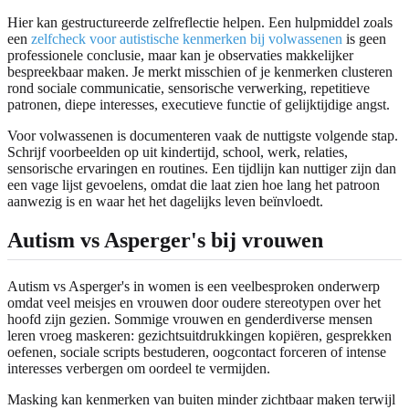
Hier kan gestructureerde zelfreflectie helpen. Een hulpmiddel zoals
een
zelfcheck voor autistische kenmerken bij volwassenen
is geen
professionele conclusie, maar kan je observaties makkelijker
bespreekbaar maken. Je merkt misschien of je kenmerken clusteren
rond sociale communicatie, sensorische verwerking, repetitieve
patronen, diepe interesses, executieve functie of gelijktijdige angst.
Voor volwassenen is documenteren vaak de nuttigste volgende stap.
Schrijf voorbeelden op uit kindertijd, school, werk, relaties,
sensorische ervaringen en routines. Een tijdlijn kan nuttiger zijn dan
een vage lijst gevoelens, omdat die laat zien hoe lang het patroon
aanwezig is en waar het het dagelijks leven beïnvloedt.
Autism vs Asperger's bij vrouwen
Autism vs Asperger's in women is een veelbesproken onderwerp
omdat veel meisjes en vrouwen door oudere stereotypen over het
hoofd zijn gezien. Sommige vrouwen en genderdiverse mensen
leren vroeg maskeren: gezichtsuitdrukkingen kopiëren, gesprekken
oefenen, sociale scripts bestuderen, oogcontact forceren of intense
interesses verbergen om oordeel te vermijden.
Masking kan kenmerken van buiten minder zichtbaar maken terwijl