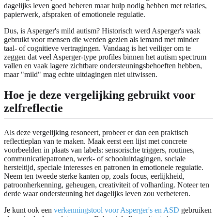
dagelijks leven goed beheren maar hulp nodig hebben met relaties,
papierwerk, afspraken of emotionele regulatie.
Dus, is Asperger's mild autism? Historisch werd Asperger's vaak
gebruikt voor mensen die werden gezien als iemand met minder
taal- of cognitieve vertragingen. Vandaag is het veiliger om te
zeggen dat veel Asperger-type profiles binnen het autism spectrum
vallen en vaak lagere zichtbare ondersteuningsbehoeften hebben,
maar "mild" mag echte uitdagingen niet uitwissen.
Hoe je deze vergelijking gebruikt voor
zelfreflectie
Als deze vergelijking resoneert, probeer er dan een praktisch
reflectieplan van te maken. Maak eerst een lijst met concrete
voorbeelden in plaats van labels: sensorische triggers, routines,
communicatiepatronen, werk- of schooluitdagingen, sociale
hersteltijd, speciale interesses en patronen in emotionele regulatie.
Neem ten tweede sterke kanten op, zoals focus, eerlijkheid,
patroonherkenning, geheugen, creativiteit of volharding. Noteer ten
derde waar ondersteuning het dagelijks leven zou verbeteren.
Je kunt ook een
verkenningstool voor Asperger's en ASD
gebruiken