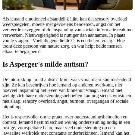
Als iemand emotioneel afstandelijk lijkt, kan dat sensory overload
weerspiegelen, moeite met gevoelens benoemen, angst om het
verkeerde te zeggen of de inspanning van sociale informatie realtime
verwerken. Nieuwsgierigheid is nuttiger dan aannames. In plaats
van te vragen: "Voelt diegene liefde?", is een betere vraag: "Hoe
toont deze persoon van nature zorg, en wat helpt beide mensen
elkaar te begrijpen?"
Is Asperger's milde autism?
De uitdrukking "mild autism" komt vaak voor, maar kan misleidend
zijn. Ze kan beschrijven hoe iemand op anderen overkomt, niet
hoeveel inspanning het leven van binnenuit vraagt. Iemand met
weinig zichtbare ondersteuningsbehoeften kan nog steeds worstelen
met slaap, sensory overload, angst, burnout, overgangen of sociale
uitputting.
Het is respectvoller om te praten over ondersteuningsbehoeften en
context. Iemand heeft misschien weinig ondersteuning nodig in een
rustige, voorspelbare baan, maar veel ondersteuning op een
lawaaiige werkplek met constante onderbrekingen. Iemand kan het