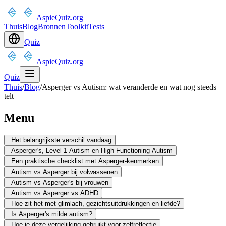
AspieQuiz.org
Thuis
Blog
Bronnen
Toolkit
Tests
Quiz
AspieQuiz.org
Quiz
Thuis
/
Blog
/
Asperger vs Autism: wat veranderde en wat nog steeds
telt
Menu
Het belangrijkste verschil vandaag
Asperger's, Level 1 Autism en High-Functioning Autism
Een praktische checklist met Asperger-kenmerken
Autism vs Asperger bij volwassenen
Autism vs Asperger's bij vrouwen
Autism vs Asperger vs ADHD
Hoe zit het met glimlach, gezichtsuitdrukkingen en liefde?
Is Asperger's milde autism?
Hoe je deze vergelijking gebruikt voor zelfreflectie