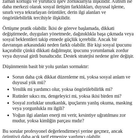
zaman körlüğü ve yürütücü işlev zorluklarıyla ilişkilidir. Autism ise
daha merkezi olarak sosyal iletişim farklılıkları, duyusal işleme,
sınırlı veya tekrarlayan örüntüler, derin ilgi alanları ve
öngörülebilirlik tercihiyle ilişkilidir.
Örtüşme pratik olabilir. İkisi de göreve başlamada, dikkati
değiştirmede, duyguları yönetmede, dağınıklıkla başa çıkmada veya
sosyal beklentileri takip etmede güçlük içerebilir. Ancak bir
davranışın arkasındaki neden farklı olabilir. Bir kişi sosyal ipucunu
kaçırabilir çünkü dikkati dağılmıştır, ipucunu yorumlamak zordur
veya duyusal girdi bunaltıcıdır. Destek stratejisi nedene göre değişir.
Düşünmenin basit bir yolu şunları sormaktır:
Sorun daha çok dikkat düzenleme mi, yoksa sosyal anlam ve
duyusal yük mü?
Yenilik mi yardımcı olur, yoksa öngörülebilirlik mi?
Rutinler sıkıcı mı, dengeleyici mi, yoksa ikisi birden mi?
Sosyal zorluklar unutkanlık, ipuçlarını yanlış okuma, masking
veya yorgunlukla mı ilgili?
Yoğun ilgi alanları enerji mi verir, kesintiye uğratılması zor
mudur, yoksa kimliğin parçası mıdır?
Bu sorular profesyonel değerlendirmeyi yerine geçmez, ancak
örüntüyü daha açık tarif etmenize yardımcı olabilir.