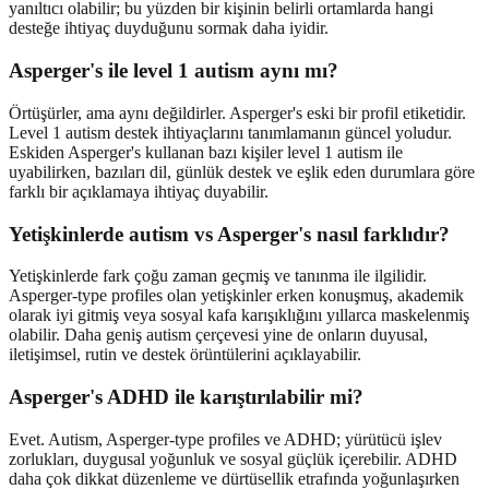
yanıltıcı olabilir; bu yüzden bir kişinin belirli ortamlarda hangi
desteğe ihtiyaç duyduğunu sormak daha iyidir.
Asperger's ile level 1 autism aynı mı?
Örtüşürler, ama aynı değildirler. Asperger's eski bir profil etiketidir.
Level 1 autism destek ihtiyaçlarını tanımlamanın güncel yoludur.
Eskiden Asperger's kullanan bazı kişiler level 1 autism ile
uyabilirken, bazıları dil, günlük destek ve eşlik eden durumlara göre
farklı bir açıklamaya ihtiyaç duyabilir.
Yetişkinlerde autism vs Asperger's nasıl farklıdır?
Yetişkinlerde fark çoğu zaman geçmiş ve tanınma ile ilgilidir.
Asperger-type profiles olan yetişkinler erken konuşmuş, akademik
olarak iyi gitmiş veya sosyal kafa karışıklığını yıllarca maskelenmiş
olabilir. Daha geniş autism çerçevesi yine de onların duyusal,
iletişimsel, rutin ve destek örüntülerini açıklayabilir.
Asperger's ADHD ile karıştırılabilir mi?
Evet. Autism, Asperger-type profiles ve ADHD; yürütücü işlev
zorlukları, duygusal yoğunluk ve sosyal güçlük içerebilir. ADHD
daha çok dikkat düzenleme ve dürtüsellik etrafında yoğunlaşırken