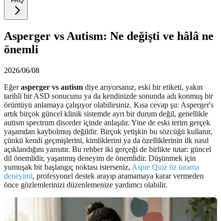
FAQ
Asperger vs Autism: Ne değişti ve hâlâ ne
önemli
2026/06/08
Eğer
asperger vs autism
diye arıyorsanız, eski bir etiketi, yakın
tarihli bir ASD sonucunu ya da kendinizde sonunda adı konmuş bir
örüntüyü anlamaya çalışıyor olabilirsiniz. Kısa cevap şu: Asperger's
artık birçok güncel klinik sistemde ayrı bir durum değil, genellikle
autism spectrum disorder içinde anlaşılır. Yine de eski terim gerçek
yaşamdan kaybolmuş değildir. Birçok yetişkin bu sözcüğü kullanır,
çünkü kendi geçmişlerini, kimliklerini ya da özelliklerinin ilk nasıl
açıklandığını yansıtır. Bu rehber iki gerçeği de birlikte tutar: güncel
dil önemlidir, yaşanmış deneyim de önemlidir. Düşünmek için
yumuşak bir başlangıç noktası isterseniz,
Aspie Quiz öz tarama
deneyimi
, profesyonel destek arayıp aramamaya karar vermeden
önce gözlemlerinizi düzenlemenize yardımcı olabilir.