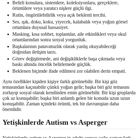
Belirli konulara, sistemlere, koleksiyonlara, gerçeklere,
örüntülere veya yaratıcı nişlere güçlü ilgi.
Rutin, öngörülebilirlik veya açık beklenti tercihi.
Ses, ışık, doku, koku, yiyecek, kalabalık veya yoğun görsel
ortamlara duyusal hassasiyet.
Masking, kısa sohbet, toplantılar, aile etkinlikleri veya okul
ortamlarından sonra sosyal yorgunluk.
Başkalarının patavatsızlık olarak yanlış okuyabileceği
doğrudan iletişim tarzı.
Görev değiştirmede, ani değişikliklerle başa çıkmada veya
baskı altında öncelik belirlemede güçlük.
Beklenen biçimde ifade edilmesi zor olabilen derin empati.
Aynı özellikler kişiden kişiye farklı görünebilir. Bir kişi göz
temasından kaçınabilir çünkü yoğun gelir; başka biri göz temasını
zorlayıp sosyal olarak kendinden emin görünebilir. Bir kişi gruplarda
çok az konuşabilir; başka biri anlamlı gelen bir konuda uzun uzun
konuşabilir. Zaman içindeki örüntü, tek bir davranıştan daha
önemlidir.
Yetişkinlerde Autism vs Asperger
Yetişkinlerde autism vs Asperger in adults sorusu çoğu zaman fark