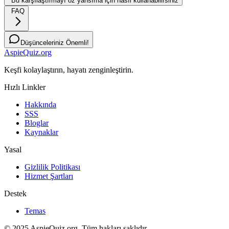
Bu karşılaştırmayı öz yansıma için nasıl kullanabilirsiniz
FAQ
Düşünceleriniz Önemli!
AspieQuiz.org
Keşfi kolaylaştırın, hayatı zenginleştirin.
Hızlı Linkler
Hakkında
SSS
Bloglar
Kaynaklar
Yasal
Gizlilik Politikası
Hizmet Şartları
Destek
Temas
© 2025 AspieQuiz.org. Tüm hakları saklıdır.