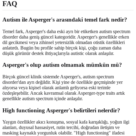
FAQ
Autism ile Asperger's arasındaki temel fark nedir?
Temel fark, Asperger's daha eski ayrı bir etiketken autism spectrum
disorder daha geniş güncel kategoridir. Asperger's genellikle erken
dil gecikmesi veya zihinsel yetersizlik olmadan otistik özellikleri
anlatırdı. Bugün bu profile sahip birçok kişi, çoğu zaman daha
düşük görünür destek ihtiyaçlarıyla autistic olarak anlaşılır.
Asperger's olup autism olmamak mümkün mü?
Birçok güncel klinik sistemde Asperger's, autism spectrum
disorder'dan ayrı değildir. Kişi yine de özellikle geçmişinde yer
alıyorsa veya kişisel olarak anlamlı geliyorsa eski terimle
özdeşleşebilir. Ancak kavramsal olarak Asperger-type traits artık
genellikle autism spectrum içinde anlaşılır.
High functioning Asperger's belirtileri nelerdir?
Yaygın özellikler akıcı konuşma, sosyal kafa karışıklığı, yoğun ilgi
alanları, duyusal hassasiyet, rutin tercihi, doğrudan iletişim ve
masking kaynaklı yorgunluk olabilir. "High functioning" ifadesi