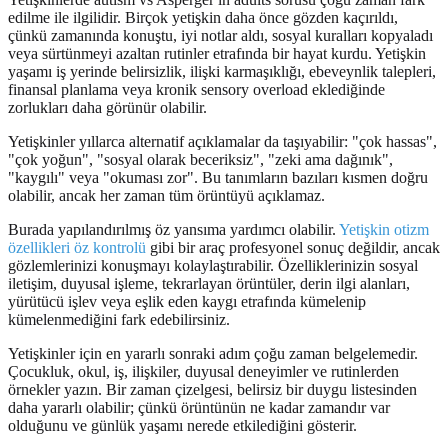
edilme ile ilgilidir. Birçok yetişkin daha önce gözden kaçırıldı,
çünkü zamanında konuştu, iyi notlar aldı, sosyal kuralları kopyaladı
veya sürtünmeyi azaltan rutinler etrafında bir hayat kurdu. Yetişkin
yaşamı iş yerinde belirsizlik, ilişki karmaşıklığı, ebeveynlik talepleri,
finansal planlama veya kronik sensory overload eklediğinde
zorlukları daha görünür olabilir.
Yetişkinler yıllarca alternatif açıklamalar da taşıyabilir: "çok hassas",
"çok yoğun", "sosyal olarak beceriksiz", "zeki ama dağınık",
"kaygılı" veya "okuması zor". Bu tanımların bazıları kısmen doğru
olabilir, ancak her zaman tüm örüntüyü açıklamaz.
Burada yapılandırılmış öz yansıma yardımcı olabilir.
Yetişkin otizm
özellikleri öz kontrolü
gibi bir araç profesyonel sonuç değildir, ancak
gözlemlerinizi konuşmayı kolaylaştırabilir. Özelliklerinizin sosyal
iletişim, duyusal işleme, tekrarlayan örüntüler, derin ilgi alanları,
yürütücü işlev veya eşlik eden kaygı etrafında kümelenip
kümelenmediğini fark edebilirsiniz.
Yetişkinler için en yararlı sonraki adım çoğu zaman belgelemedir.
Çocukluk, okul, iş, ilişkiler, duyusal deneyimler ve rutinlerden
örnekler yazın. Bir zaman çizelgesi, belirsiz bir duygu listesinden
daha yararlı olabilir; çünkü örüntünün ne kadar zamandır var
olduğunu ve günlük yaşamı nerede etkilediğini gösterir.