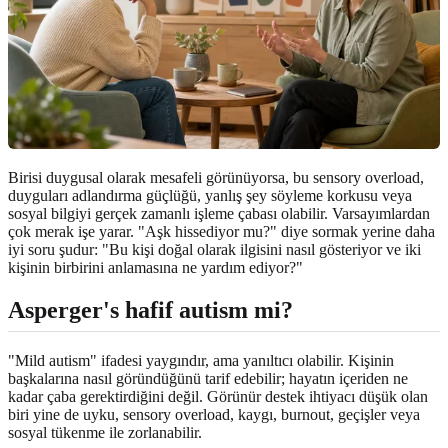
Birisi duygusal olarak mesafeli görünüyorsa, bu sensory overload,
duyguları adlandırma güçlüğü, yanlış şey söyleme korkusu veya
sosyal bilgiyi gerçek zamanlı işleme çabası olabilir. Varsayımlardan
çok merak işe yarar. "Aşk hissediyor mu?" diye sormak yerine daha
iyi soru şudur: "Bu kişi doğal olarak ilgisini nasıl gösteriyor ve iki
kişinin birbirini anlamasına ne yardım ediyor?"
Asperger's hafif autism mi?
"Mild autism" ifadesi yaygındır, ama yanıltıcı olabilir. Kişinin
başkalarına nasıl göründüğünü tarif edebilir; hayatın içeriden ne
kadar çaba gerektirdiğini değil. Görünür destek ihtiyacı düşük olan
biri yine de uyku, sensory overload, kaygı, burnout, geçişler veya
sosyal tükenme ile zorlanabilir.