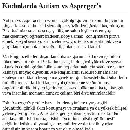
Kadınlarda Autism vs Asperger's
Autism vs Asperger's in women çok ilgi gören bir konudur, çünkü
birçok kız ve kadın eski stereotipler yüzünden gözden kaçırılmıştır.
Bazı kadınlar ve cinsiyet çeşitliliğine sahip kişiler erken yaşta
maskelenmeyi öğrenir: ifadeleri kopyalamak, konuşmaları prova
etmek, sosyal senaryoları incelemek, göz temasını zorlamak veya
yargıdan kaçınmak için yoğun ilgi alanlarını saklamak.
Masking, özellikleri dışarıdan daha az görünür kılarken içerideki
tükenmeyi artırabilir. Bir kadın sıcak, ifade gücü yüksek ve sosyal
olarak becerikli görünebilir, sonra toparlanmak için saatlerce yalnız
kalmaya ihtiyaç duyabilir. Arkadaşlıklarını sürdürebilir ama her
etkileşimin dikkatli hesaplama gerektirdiğini hissedebilir. Daha derin
örüntü duyusal farklılıklar, sosyal çözümleme ve ömür boyu
öngörülebilirlik ihtiyacı içerirken, hassas, mükemmeliyetçi, kaygılı
veya insanları memnun etmeye çalışan biri diye tanımlanabilir.
Eski Asperger's profile bazen bu deneyimlere uyuyor gibi
görünürdü, çünkü akıcı konuşmayı ve ortalama ya da yüksek bilişsel
yeteneği vurgulardı. Ama daha geniş autism spectrum da bunları
açıklayabilir. Kilit nokta, kişinin "yeterince otistik görünmesi"
değildir. İletişim, duyusal işleme, rutinler ve destek ihtiyaçları
örüntüsünün yaşam boyunca var olup olmadığıdır.