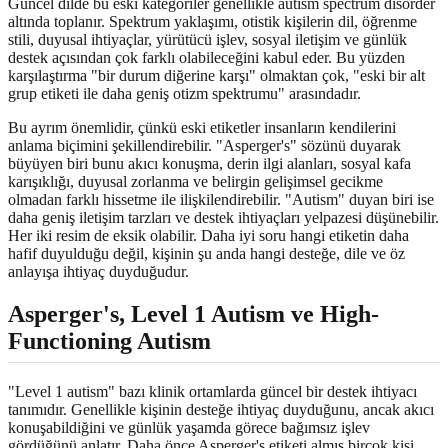
Güncel dilde bu eski kategoriler genellikle autism spectrum disorder
altında toplanır. Spektrum yaklaşımı, otistik kişilerin dil, öğrenme
stili, duyusal ihtiyaçlar, yürütücü işlev, sosyal iletişim ve günlük
destek açısından çok farklı olabileceğini kabul eder. Bu yüzden
karşılaştırma "bir durum diğerine karşı" olmaktan çok, "eski bir alt
grup etiketi ile daha geniş otizm spektrumu" arasındadır.
Bu ayrım önemlidir, çünkü eski etiketler insanların kendilerini
anlama biçimini şekillendirebilir. "Asperger's" sözünü duyarak
büyüyen biri bunu akıcı konuşma, derin ilgi alanları, sosyal kafa
karışıklığı, duyusal zorlanma ve belirgin gelişimsel gecikme
olmadan farklı hissetme ile ilişkilendirebilir. "Autism" duyan biri ise
daha geniş iletişim tarzları ve destek ihtiyaçları yelpazesi düşünebilir.
Her iki resim de eksik olabilir. Daha iyi soru hangi etiketin daha
hafif duyulduğu değil, kişinin şu anda hangi desteğe, dile ve öz
anlayışa ihtiyaç duyduğudur.
Asperger's, Level 1 Autism ve High-
Functioning Autism
"Level 1 autism" bazı klinik ortamlarda güncel bir destek ihtiyacı
tanımıdır. Genellikle kişinin desteğe ihtiyaç duyduğunu, ancak akıcı
konuşabildiğini ve günlük yaşamda görece bağımsız işlev
gördüğünü anlatır. Daha önce Asperger's etiketi almış birçok kişi