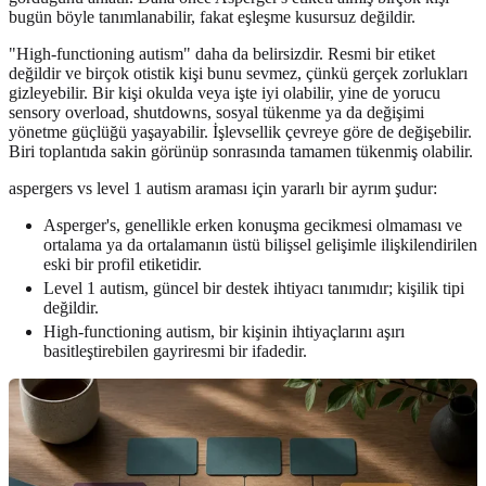
bugün böyle tanımlanabilir, fakat eşleşme kusursuz değildir.
"High-functioning autism" daha da belirsizdir. Resmi bir etiket
değildir ve birçok otistik kişi bunu sevmez, çünkü gerçek zorlukları
gizleyebilir. Bir kişi okulda veya işte iyi olabilir, yine de yorucu
sensory overload, shutdowns, sosyal tükenme ya da değişimi
yönetme güçlüğü yaşayabilir. İşlevsellik çevreye göre de değişebilir.
Biri toplantıda sakin görünüp sonrasında tamamen tükenmiş olabilir.
aspergers vs level 1 autism araması için yararlı bir ayrım şudur:
Asperger's, genellikle erken konuşma gecikmesi olmaması ve
ortalama ya da ortalamanın üstü bilişsel gelişimle ilişkilendirilen
eski bir profil etiketidir.
Level 1 autism, güncel bir destek ihtiyacı tanımıdır; kişilik tipi
değildir.
High-functioning autism, bir kişinin ihtiyaçlarını aşırı
basitleştirebilen gayriresmi bir ifadedir.