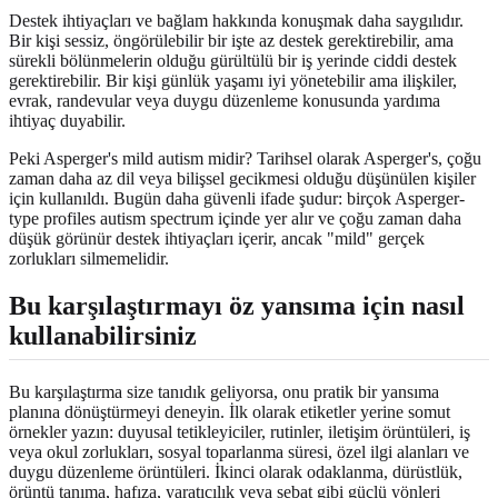
Destek ihtiyaçları ve bağlam hakkında konuşmak daha saygılıdır.
Bir kişi sessiz, öngörülebilir bir işte az destek gerektirebilir, ama
sürekli bölünmelerin olduğu gürültülü bir iş yerinde ciddi destek
gerektirebilir. Bir kişi günlük yaşamı iyi yönetebilir ama ilişkiler,
evrak, randevular veya duygu düzenleme konusunda yardıma
ihtiyaç duyabilir.
Peki Asperger's mild autism midir? Tarihsel olarak Asperger's, çoğu
zaman daha az dil veya bilişsel gecikmesi olduğu düşünülen kişiler
için kullanıldı. Bugün daha güvenli ifade şudur: birçok Asperger-
type profiles autism spectrum içinde yer alır ve çoğu zaman daha
düşük görünür destek ihtiyaçları içerir, ancak "mild" gerçek
zorlukları silmemelidir.
Bu karşılaştırmayı öz yansıma için nasıl
kullanabilirsiniz
Bu karşılaştırma size tanıdık geliyorsa, onu pratik bir yansıma
planına dönüştürmeyi deneyin. İlk olarak etiketler yerine somut
örnekler yazın: duyusal tetikleyiciler, rutinler, iletişim örüntüleri, iş
veya okul zorlukları, sosyal toparlanma süresi, özel ilgi alanları ve
duygu düzenleme örüntüleri. İkinci olarak odaklanma, dürüstlük,
örüntü tanıma, hafıza, yaratıcılık veya sebat gibi güçlü yönleri