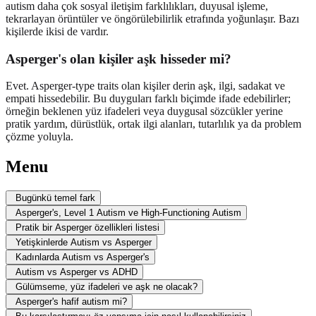
autism daha çok sosyal iletişim farklılıkları, duyusal işleme,
tekrarlayan örüntüler ve öngörülebilirlik etrafında yoğunlaşır. Bazı
kişilerde ikisi de vardır.
Asperger's olan kişiler aşk hisseder mi?
Evet. Asperger-type traits olan kişiler derin aşk, ilgi, sadakat ve
empati hissedebilir. Bu duyguları farklı biçimde ifade edebilirler;
örneğin beklenen yüz ifadeleri veya duygusal sözcükler yerine
pratik yardım, dürüstlük, ortak ilgi alanları, tutarlılık ya da problem
çözme yoluyla.
Menu
Bugünkü temel fark
Asperger's, Level 1 Autism ve High-Functioning Autism
Pratik bir Asperger özellikleri listesi
Yetişkinlerde Autism vs Asperger
Kadınlarda Autism vs Asperger's
Autism vs Asperger vs ADHD
Gülümseme, yüz ifadeleri ve aşk ne olacak?
Asperger's hafif autism mi?