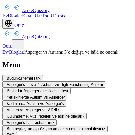
AspieQuiz.org
Ev
Bloglar
Kaynaklar
Toolkit
Tests
Quiz
AspieQuiz.org
Quiz
Ev
/
Bloglar
/
Asperger vs Autism: Ne değişti ve hâlâ ne önemli
Menu
Bugünkü temel fark
Asperger's, Level 1 Autism ve High-Functioning Autism
Pratik bir Asperger özellikleri listesi
Yetişkinlerde Autism vs Asperger
Kadınlarda Autism vs Asperger's
Autism vs Asperger vs ADHD
Gülümseme, yüz ifadeleri ve aşk ne olacak?
Asperger's hafif autism mi?
Bu karşılaştırmayı öz yansıma için nasıl kullanabilirsiniz