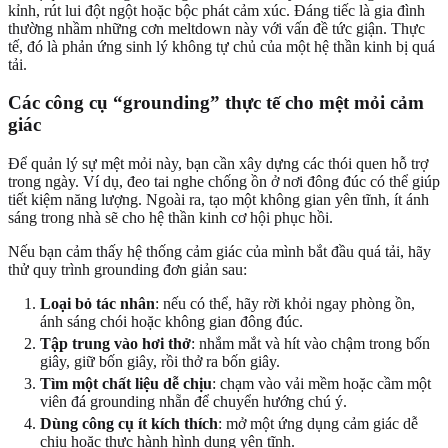
kỉnh, rút lui đột ngột hoặc bộc phát cảm xúc. Đáng tiếc là gia đình
thường nhầm những cơn meltdown này với vấn đề tức giận. Thực
tế, đó là phản ứng sinh lý không tự chủ của một hệ thần kinh bị quá
tải.
Các công cụ “grounding” thực tế cho mệt mỏi cảm
giác
Để quản lý sự mệt mỏi này, bạn cần xây dựng các thói quen hỗ trợ
trong ngày. Ví dụ, đeo tai nghe chống ồn ở nơi đông đúc có thể giúp
tiết kiệm năng lượng. Ngoài ra, tạo một không gian yên tĩnh, ít ánh
sáng trong nhà sẽ cho hệ thần kinh cơ hội phục hồi.
Nếu bạn cảm thấy hệ thống cảm giác của mình bắt đầu quá tải, hãy
thử quy trình grounding đơn giản sau:
Loại bỏ tác nhân
: nếu có thể, hãy rời khỏi ngay phòng ồn,
ánh sáng chói hoặc không gian đông đúc.
Tập trung vào hơi thở
: nhắm mắt và hít vào chậm trong bốn
giây, giữ bốn giây, rồi thở ra bốn giây.
Tìm một chất liệu dễ chịu
: chạm vào vải mềm hoặc cầm một
viên đá grounding nhẵn để chuyển hướng chú ý.
Dùng công cụ ít kích thích
: mở một ứng dụng cảm giác dễ
chịu hoặc thực hành hình dung yên tĩnh.