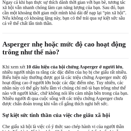
Ngay cả khi bạn thực sự thích dành thời gian với bạn bè, tương tác
xã hội vẫn nhanh chóng làm cạn năng lượng của bạn. Sau đó, bạn
cần một khoảng thời gian một mình khá dài để nạp lại “pin xã hội”.
Nếu không có khoảng lặng này, bạn có thể trải qua sự kiệt sức sâu
cả về thể chất lẫn tinh thần.
Asperger nhẹ hoặc mức độ cao hoạt động
trông như thế nào?
Khi xem xét
10 dấu hiệu của hội chứng Asperger ở người lớn
,
nhiều người nhận ra rằng các đặc điểm của họ bị che giấu rất nhiều.
Biểu hiện này thường được gọi là các triệu chứng Asperger mức độ
hoạt động cao ở người lớn hoặc các đặc điểm nhẹ. Tuy nhiên, các
nhãn này có thể gây hiểu lầm vì chúng chỉ mô tả bạn trông như thế
nào với người khác, chứ không nói lên cảm nhận bên trong của bạn.
Nhiều người đi qua cuộc sống với các triệu chứng Asperger chưa
được chẩn đoán trong khi vẫn cố gắng thích nghi hết sức.
Sự kiệt sức tinh thần của việc che giấu xã hội
Che giấu xã hội là việc có ý thức sao chép hành vi của người thần