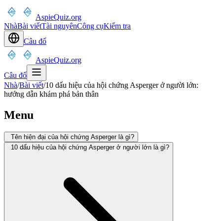
AspieQuiz.org
Nhà
Bài viết
Tài nguyên
Công cụ
Kiểm tra
Câu đố
AspieQuiz.org
Câu đố
Nhà
/
Bài viết
/
10 dấu hiệu của hội chứng Asperger ở người lớn:
hướng dẫn khám phá bản thân
Menu
Tên hiện đại của hội chứng Asperger là gì?
10 dấu hiệu của hội chứng Asperger ở người lớn là gì?