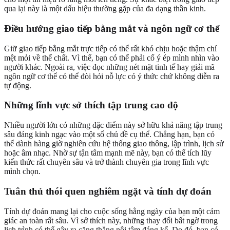
qua lại này là một dấu hiệu thường gặp của đa dạng thần kinh.
Điều hướng giao tiếp bằng mắt và ngôn ngữ cơ thể
Giữ giao tiếp bằng mắt trực tiếp có thể rất khó chịu hoặc thậm chí
mệt mỏi về thể chất. Vì thế, bạn có thể phải cố ý ép mình nhìn vào
người khác. Ngoài ra, việc đọc những nét mặt tinh tế hay giải mã
ngôn ngữ cơ thể có thể đòi hỏi nỗ lực có ý thức chứ không diễn ra
tự động.
Những lĩnh vực sở thích tập trung cao độ
Nhiều người lớn có những đặc điểm này sở hữu khả năng tập trung
sâu đáng kinh ngạc vào một số chủ đề cụ thể. Chẳng hạn, bạn có
thể dành hàng giờ nghiên cứu hệ thống giao thông, lập trình, lịch sử
hoặc âm nhạc. Nhờ sự tận tâm mạnh mẽ này, bạn có thể tích lũy
kiến thức rất chuyên sâu và trở thành chuyên gia trong lĩnh vực
mình chọn.
Tuân thủ thói quen nghiêm ngặt và tính dự đoán
Tính dự đoán mang lại cho cuộc sống hằng ngày của bạn một cảm
giác an toàn rất sâu. Vì sở thích này, những thay đổi bất ngờ trong
lịch trình có thể gây ra căng thẳng nội tâm đáng kể. Do đó, bạn có