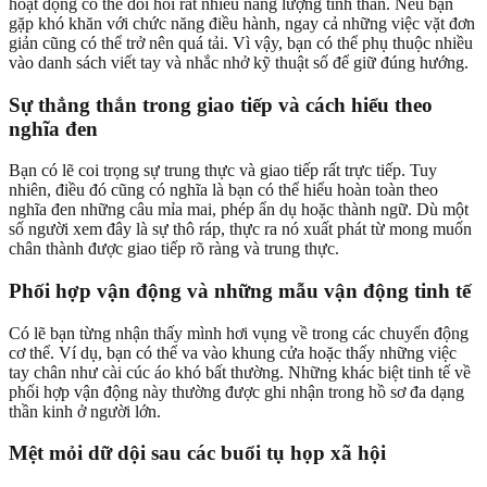
hoạt động có thể đòi hỏi rất nhiều năng lượng tinh thần. Nếu bạn
gặp khó khăn với chức năng điều hành, ngay cả những việc vặt đơn
giản cũng có thể trở nên quá tải. Vì vậy, bạn có thể phụ thuộc nhiều
vào danh sách viết tay và nhắc nhở kỹ thuật số để giữ đúng hướng.
Sự thẳng thắn trong giao tiếp và cách hiểu theo
nghĩa đen
Bạn có lẽ coi trọng sự trung thực và giao tiếp rất trực tiếp. Tuy
nhiên, điều đó cũng có nghĩa là bạn có thể hiểu hoàn toàn theo
nghĩa đen những câu mỉa mai, phép ẩn dụ hoặc thành ngữ. Dù một
số người xem đây là sự thô ráp, thực ra nó xuất phát từ mong muốn
chân thành được giao tiếp rõ ràng và trung thực.
Phối hợp vận động và những mẫu vận động tinh tế
Có lẽ bạn từng nhận thấy mình hơi vụng về trong các chuyển động
cơ thể. Ví dụ, bạn có thể va vào khung cửa hoặc thấy những việc
tay chân như cài cúc áo khó bất thường. Những khác biệt tinh tế về
phối hợp vận động này thường được ghi nhận trong hồ sơ đa dạng
thần kinh ở người lớn.
Mệt mỏi dữ dội sau các buổi tụ họp xã hội