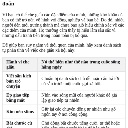
đoán
Vì bạn có thể che giấu các đặc điểm của mình, những khó khăn của
bạn có thể trở nên vô hình với đồng nghiệp và bạn bè. Do đó, nhiều
người đến tuổi trưởng thành mà chưa bao giờ hiểu chính xác về các
đặc điểm của mình. Họ thường cảm thấy bị hiểu lầm sâu sắc vì
những đấu tranh bên trong hoàn toàn bị bỏ qua.
Để giúp bạn suy ngẫm về thói quen của mình, hãy xem danh sách
tự phản tỉnh về việc che giấu xã hội này:
Hành vi che
Nó thể hiện như thế nào trong cuộc sống
giấu
hằng ngày
Viết sẵn kịch
Chuẩn bị danh sách chủ đề hoặc câu trả lời
bản trò
có sẵn trước một cuộc gọi xã hội.
chuyện
Ép giao tiếp
Nhìn vào sống mũi của người khác để giả
bằng mắt
lập giao tiếp tự nhiên.
Giữ lại các chuyển động tự nhiên như gõ
Kìm nén stims
ngón tay ở nơi công cộng.
Bắt chước cử
Chủ động bắt chước tiếng cười, tư thế hoặc