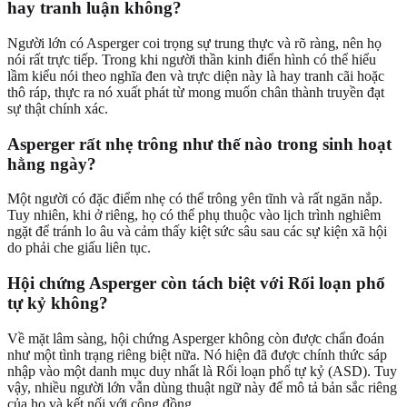
hay tranh luận không?
Người lớn có Asperger coi trọng sự trung thực và rõ ràng, nên họ
nói rất trực tiếp. Trong khi người thần kinh điển hình có thể hiểu
lầm kiểu nói theo nghĩa đen và trực diện này là hay tranh cãi hoặc
thô ráp, thực ra nó xuất phát từ mong muốn chân thành truyền đạt
sự thật chính xác.
Asperger rất nhẹ trông như thế nào trong sinh hoạt
hằng ngày?
Một người có đặc điểm nhẹ có thể trông yên tĩnh và rất ngăn nắp.
Tuy nhiên, khi ở riêng, họ có thể phụ thuộc vào lịch trình nghiêm
ngặt để tránh lo âu và cảm thấy kiệt sức sâu sau các sự kiện xã hội
do phải che giấu liên tục.
Hội chứng Asperger còn tách biệt với Rối loạn phổ
tự kỷ không?
Về mặt lâm sàng, hội chứng Asperger không còn được chẩn đoán
như một tình trạng riêng biệt nữa. Nó hiện đã được chính thức sáp
nhập vào một danh mục duy nhất là Rối loạn phổ tự kỷ (ASD). Tuy
vậy, nhiều người lớn vẫn dùng thuật ngữ này để mô tả bản sắc riêng
của họ và kết nối với cộng đồng.