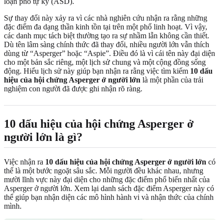
loạn phổ tự kỷ (ASD).
Sự thay đổi này xảy ra vì các nhà nghiên cứu nhận ra rằng những
đặc điểm đa dạng thần kinh tồn tại trên một phổ linh hoạt. Vì vậy,
các danh mục tách biệt thường tạo ra sự nhầm lẫn không cần thiết.
Dù tên lâm sàng chính thức đã thay đổi, nhiều người lớn vẫn thích
dùng từ “Asperger” hoặc “Aspie”. Điều đó là vì cái tên này đại diện
cho một bản sắc riêng, một lịch sử chung và một cộng đồng sống
động. Hiểu lịch sử này giúp bạn nhận ra rằng việc tìm kiếm
10 dấu
hiệu của hội chứng Asperger ở người lớn
là một phần của trải
nghiệm con người đã được ghi nhận rõ ràng.
10 dấu hiệu của hội chứng Asperger ở
người lớn là gì?
Việc nhận ra
10 dấu hiệu của hội chứng Asperger ở người lớn
có
thể là một bước ngoặt sâu sắc. Mỗi người đều khác nhau, nhưng
mười lĩnh vực này đại diện cho những đặc điểm phổ biến nhất của
Asperger ở người lớn. Xem lại danh sách đặc điểm Asperger này có
thể giúp bạn nhận diện các mô hình hành vi và nhận thức của chính
mình.