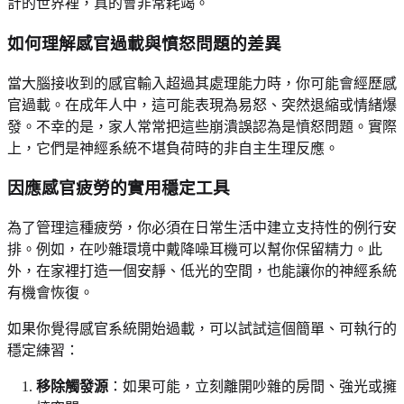
計的世界裡，真的會非常耗竭。
如何理解感官過載與憤怒問題的差異
當大腦接收到的感官輸入超過其處理能力時，你可能會經歷感
官過載。在成年人中，這可能表現為易怒、突然退縮或情緒爆
發。不幸的是，家人常常把這些崩潰誤認為是憤怒問題。實際
上，它們是神經系統不堪負荷時的非自主生理反應。
因應感官疲勞的實用穩定工具
為了管理這種疲勞，你必須在日常生活中建立支持性的例行安
排。例如，在吵雜環境中戴降噪耳機可以幫你保留精力。此
外，在家裡打造一個安靜、低光的空間，也能讓你的神經系統
有機會恢復。
如果你覺得感官系統開始過載，可以試試這個簡單、可執行的
穩定練習：
移除觸發源
：如果可能，立刻離開吵雜的房間、強光或擁