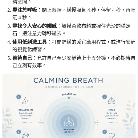
擠空間。
專注於呼吸
：閉上眼睛，緩慢吸氣 4 秒，停留 4 秒，再吐
氣 4 秒。
尋找令人安心的觸感
：觸摸柔軟布料或握住光滑的穩定
石，把注意力轉移過去。
使用低刺激工具
：打開舒緩的感官應用程式，或進行安靜
的視覺化練習。
善待自己
：允許自己至少安靜待上十五分鐘，不必期待自
己立刻有效率。