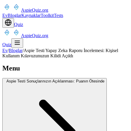
AspieQuiz.org
Ev
Bloglar
Kaynaklar
Toolkit
Tests
Quiz
AspieQuiz.org
Quiz
Ev
/
Bloglar
/
Aspie Testi Yapay Zeka Raporu İncelemesi: Kişisel
Kullanım Kılavuzunuzun Kilidi Açıldı
Menu
Aspie Testi Sonuçlarınızın Açıklanması: Puanın Ötesinde