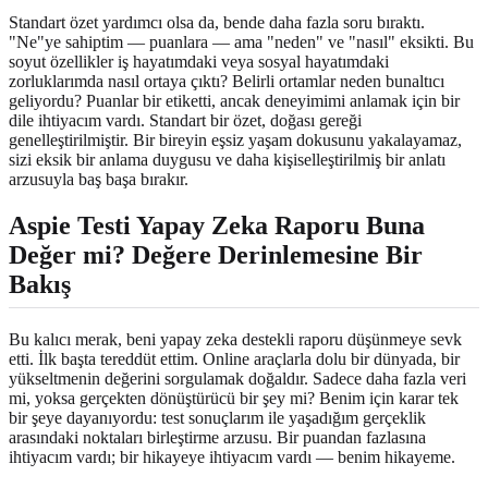
Standart özet yardımcı olsa da, bende daha fazla soru bıraktı.
"Ne"ye sahiptim — puanlara — ama "neden" ve "nasıl" eksikti. Bu
soyut özellikler iş hayatımdaki veya sosyal hayatımdaki
zorluklarımda nasıl ortaya çıktı? Belirli ortamlar neden bunaltıcı
geliyordu? Puanlar bir etiketti, ancak deneyimimi anlamak için bir
dile ihtiyacım vardı. Standart bir özet, doğası gereği
genelleştirilmiştir. Bir bireyin eşsiz yaşam dokusunu yakalayamaz,
sizi eksik bir anlama duygusu ve daha kişiselleştirilmiş bir anlatı
arzusuyla baş başa bırakır.
Aspie Testi Yapay Zeka Raporu Buna
Değer mi?
Değere Derinlemesine Bir
Bakış
Bu kalıcı merak, beni yapay zeka destekli raporu düşünmeye sevk
etti. İlk başta tereddüt ettim. Online araçlarla dolu bir dünyada, bir
yükseltmenin değerini sorgulamak doğaldır. Sadece daha fazla veri
mi, yoksa gerçekten dönüştürücü bir şey mi? Benim için karar tek
bir şeye dayanıyordu: test sonuçlarım ile yaşadığım gerçeklik
arasındaki noktaları birleştirme arzusu. Bir puandan fazlasına
ihtiyacım vardı; bir hikayeye ihtiyacım vardı — benim hikayeme.