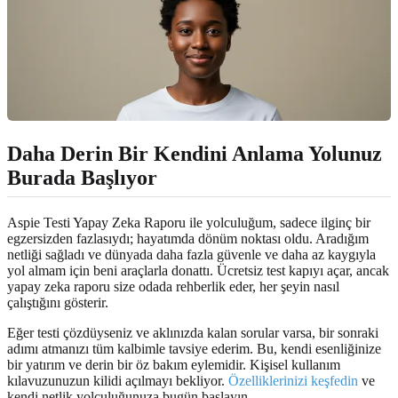
Daha Derin Bir Kendini Anlama Yolunuz
Burada Başlıyor
Aspie Testi Yapay Zeka Raporu ile yolculuğum, sadece ilginç bir
egzersizden fazlasıydı; hayatımda dönüm noktası oldu. Aradığım
netliği sağladı ve dünyada daha fazla güvenle ve daha az kaygıyla
yol almam için beni araçlarla donattı. Ücretsiz test kapıyı açar, ancak
yapay zeka raporu size odada rehberlik eder, her şeyin nasıl
çalıştığını gösterir.
Eğer testi çözdüyseniz ve aklınızda kalan sorular varsa, bir sonraki
adımı atmanızı tüm kalbimle tavsiye ederim. Bu, kendi esenliğinize
bir yatırım ve derin bir öz bakım eylemidir. Kişisel kullanım
kılavuzunuzun kilidi açılmayı bekliyor.
Özelliklerinizi keşfedin
ve
kendi netlik yolculuğunuza bugün başlayın.