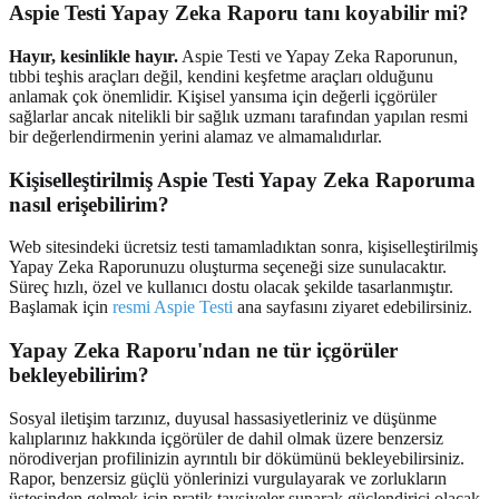
Aspie Testi Yapay Zeka Raporu tanı koyabilir mi?
Hayır, kesinlikle hayır.
Aspie Testi ve Yapay Zeka Raporunun,
tıbbi teşhis araçları değil, kendini keşfetme araçları olduğunu
anlamak çok önemlidir. Kişisel yansıma için değerli içgörüler
sağlarlar ancak nitelikli bir sağlık uzmanı tarafından yapılan resmi
bir değerlendirmenin yerini alamaz ve almamalıdırlar.
Kişiselleştirilmiş Aspie Testi Yapay Zeka Raporuma
nasıl erişebilirim?
Web sitesindeki ücretsiz testi tamamladıktan sonra, kişiselleştirilmiş
Yapay Zeka Raporunuzu oluşturma seçeneği size sunulacaktır.
Süreç hızlı, özel ve kullanıcı dostu olacak şekilde tasarlanmıştır.
Başlamak için
resmi Aspie Testi
ana sayfasını ziyaret edebilirsiniz.
Yapay Zeka Raporu'ndan ne tür içgörüler
bekleyebilirim?
Sosyal iletişim tarzınız, duyusal hassasiyetleriniz ve düşünme
kalıplarınız hakkında içgörüler de dahil olmak üzere benzersiz
nörodiverjan profilinizin ayrıntılı bir dökümünü bekleyebilirsiniz.
Rapor, benzersiz güçlü yönlerinizi vurgulayarak ve zorlukların
üstesinden gelmek için pratik tavsiyeler sunarak güçlendirici olacak