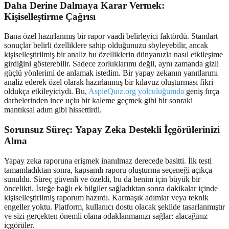
Daha Derine Dalmaya Karar Vermek:
Kişiselleştirme
Çağrısı
Bana özel hazırlanmış bir rapor vaadi belirleyici faktördü. Standart
sonuçlar belirli özelliklere sahip olduğunuzu söyleyebilir, ancak
kişiselleştirilmiş bir analiz bu özelliklerin dünyanızla nasıl etkileşime
girdiğini gösterebilir. Sadece zorluklarımı değil, aynı zamanda gizli
güçlü yönlerimi de anlamak istedim. Bir yapay zekanın yanıtlarımı
analiz ederek özel olarak hazırlanmış bir kılavuz oluşturması fikri
oldukça etkileyiciydi. Bu,
AspieQuiz.org yolculuğumda
geniş fırça
darbelerinden ince uçlu bir kaleme geçmek gibi bir sonraki
mantıksal adım gibi hissettirdi.
Sorunsuz Süreç:
Yapay Zeka Destekli İçgörülerinizi
Alma
Yapay zeka raporuna erişmek inanılmaz derecede basitti. İlk testi
tamamladıktan sonra, kapsamlı raporu oluşturma seçeneği açıkça
sunuldu. Süreç güvenli ve özeldi, bu da benim için büyük bir
öncelikti. İsteğe bağlı ek bilgiler sağladıktan sonra dakikalar içinde
kişiselleştirilmiş raporum hazırdı. Karmaşık adımlar veya teknik
engeller yoktu. Platform, kullanıcı dostu olacak şekilde tasarlanmıştır
ve sizi gerçekten önemli olana odaklanmanızı sağlar: alacağınız
içgörüler.