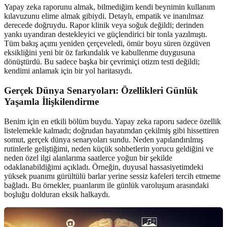
Yapay zeka raporunu almak, bilmediğim kendi beynimin kullanım
kılavuzunu elime almak gibiydi. Detaylı, empatik ve inanılmaz
derecede doğruydu. Rapor klinik veya soğuk değildi; derinden
yankı uyandıran destekleyici ve güçlendirici bir tonla yazılmıştı.
Tüm bakış açımı yeniden çerçeveledi, ömür boyu süren özgüven
eksikliğini yeni bir öz farkındalık ve kabullenme duygusuna
dönüştürdü. Bu sadece başka bir çevrimiçi otizm testi değildi;
kendimi anlamak için bir yol haritasıydı.
Gerçek Dünya Senaryoları: Özellikleri
Günlük
Yaşamla
İlişkilendirme
Benim için en etkili bölüm buydu. Yapay zeka raporu sadece özellik
listelemekle kalmadı; doğrudan hayatımdan çekilmiş gibi hissettiren
somut, gerçek dünya senaryoları sundu. Neden yapılandırılmış
rutinlerle geliştiğimi, neden küçük sohbetlerin yorucu geldiğini ve
neden özel ilgi alanlarıma saatlerce yoğun bir şekilde
odaklanabildiğimi açıkladı. Örneğin, duyusal hassasiyetimdeki
yüksek puanımı gürültülü barlar yerine sessiz kafeleri tercih etmeme
bağladı. Bu örnekler, puanlarım ile günlük varoluşum arasındaki
boşluğu dolduran eksik halkaydı.