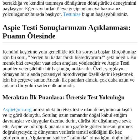
berraklığa ve kendini tanımaya dönüştüren dönüştürücü deneyimimi
paylaşıyor. Eğer sayılardan öteye geçip anlamaya hazırsanız,
yolculuğunuz burada başlıyor.
Testinize
bugün başlayabilirsiniz.
Aspie Testi Sonuçlarınızın
Açıklanması
:
Puanın Ötesinde
Kendini keşfetme yolu genellikle tek bir soruyla başlar. Birçoğumuz
için bu soru, "Neden bu kadar farklı hissediyorum?" şeklindedir. Bu
merak bizi cevaplar vaat eden araçlara yönlendirir ve Aspie Testi
popüler ve erişilebilir bir başlangıç noktasıdır. Özel, yargılayıcı
olmayan bir alanda potansiyel nörodiverjan özelliklerini keşfetmek
için bir çerçeve sunar. Ancak, ilk puanları almak, çok daha uzun ve
anlamlı bir yolun sadece ilk adımıdır.
Meraktan İlk Puanlara:
Ücretsiz Test Yolculuğu
AspieQuiz.org
adresindeki ücretsiz testle olan deneyimim anlaşılır
ve iç görü doluydu. Sorular, uzun zamandır doğal kabul ettiğim
davranışlar ve duygular üzerine derin, dürüst bir düşünmeye sevk
etti. Aspie ve nörotipik puanlarımın grafikte gösterilmesini görmek
doğrulayıcıydı; iç dünyamın verilerle temsil edildiğini ilk kez
görüyordum. Algılarımın sadece "kafamda" olmadığını doğruladı.