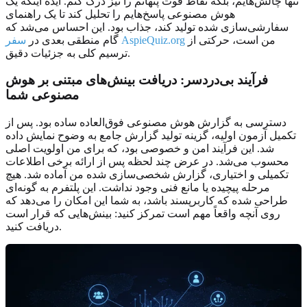
تنها چالش‌هایم، بلکه نقاط قوت پنهانم را نیز درک کنم. ایده اینکه یک
هوش مصنوعی پاسخ‌هایم را تحلیل کند تا یک راهنمای
سفارشی‌سازی شده تولید کند، جذاب بود. این احساس می‌شد که
من است، حرکتی از
سفر AspieQuiz.org
گام منطقی بعدی در
ترسیم کلی به جزئیات دقیق.
فرآیند بی‌دردسر: دریافت
بینش‌های مبتنی بر هوش
مصنوعی
شما
دسترسی به گزارش هوش مصنوعی فوق‌العاده ساده بود. پس از
تکمیل آزمون اولیه، گزینه تولید گزارش جامع به وضوح نمایش داده
شد. این فرآیند امن و خصوصی بود، که برای من اولویت اصلی
محسوب می‌شد. در عرض چند لحظه پس از ارائه برخی اطلاعات
تکمیلی و اختیاری، گزارش شخصی‌سازی شده من آماده شد. هیچ
مرحله پیچیده یا مانع فنی وجود نداشت. این پلتفرم به گونه‌ای
طراحی شده که کاربرپسند باشد، به شما این امکان را می‌دهد که
روی آنچه واقعاً مهم است تمرکز کنید: بینش‌هایی که قرار است
دریافت کنید.