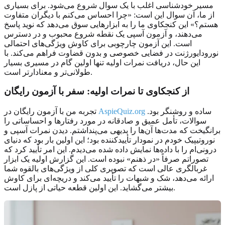
مسیر خودشناسی اغلب با یک سوال شروع می‌شود. برای بسیاری
از ما، آن سوال این است: «چرا احساس می‌کنم با دیگران متفاوت
هستم؟» این کنجکاوی ما را به ابزارهایی سوق می‌دهد که نوید پاسخ
می‌دهند، و آزمون آسپی یک نقطه شروع محبوب و در دسترس
است. این آزمون چارچوبی برای کاوش ویژگی‌های احتمالی
نورودایورژنت در فضایی خصوصی و بدون قضاوت فراهم می‌کند. با
این حال، دریافت نمرات اولیه تنها اولین گام در مسیری بسیار
طولانی‌تر و معنادارتر است.
از کنجکاوی تا نمرات اولیه:
سفر با آزمون رایگان
ساده و روشنگر بود.
AspieQuiz.org
تجربه من با آزمون رایگان در
سوالات، تأمل عمیق و صادقانه در مورد رفتارها و احساساتی را
برانگیخت که مدت‌ها آن‌ها را بدیهی می‌پنداشتم. دیدن نمرات آسپی و
نوروتیپیک خودم در نمودار تأییدکننده بود؛ این اولین بار بود که دنیای
درونی‌ام را با داده‌ها نمایش داده شده می‌دیدم. این امر تأیید کرد که
تصوراتم صرفاً «در ذهنم» نبوده است. این گزارش اولیه یک ابزار
غربالگری عالی است که تصویری کلی از ویژگی‌های بالقوه شما
ارائه می‌دهد، شک و شبهات را تأیید می‌کند و دریچه‌ای برای کاوش
بیشتر می‌گشاید. این اولین قطعه حیاتی از پازل است.