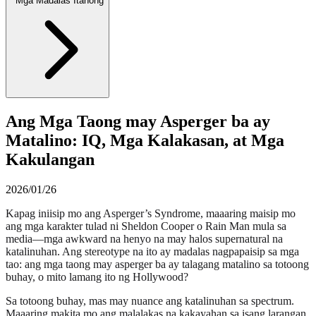
Mga Madalas Itanong
Ang Mga Taong may Asperger ba ay
Matalino: IQ, Mga Kalakasan, at Mga
Kakulangan
2026/01/26
Kapag iniisip mo ang Asperger’s Syndrome, maaaring maisip mo
ang mga karakter tulad ni Sheldon Cooper o Rain Man mula sa
media—mga awkward na henyo na may halos supernatural na
katalinuhan. Ang stereotype na ito ay madalas nagpapaisip sa mga
tao: ang mga taong may asperger ba ay talagang matalino sa totoong
buhay, o mito lamang ito ng Hollywood?
Sa totoong buhay, mas may nuance ang katalinuhan sa spectrum.
Maaaring makita mo ang malalakas na kakayahan sa isang larangan