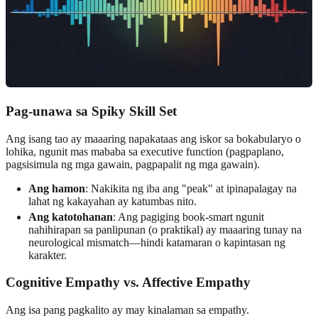
Pag-unawa sa Spiky Skill Set
Ang isang tao ay maaaring napakataas ang iskor sa bokabularyo o
lohika, ngunit mas mababa sa executive function (pagpaplano,
pagsisimula ng mga gawain, pagpapalit ng mga gawain).
Ang hamon
: Nakikita ng iba ang "peak" at ipinapalagay na
lahat ng kakayahan ay katumbas nito.
Ang katotohanan
: Ang pagiging book-smart ngunit
nahihirapan sa panlipunan (o praktikal) ay maaaring tunay na
neurological mismatch—hindi katamaran o kapintasan ng
karakter.
Cognitive Empathy vs. Affective Empathy
Ang isa pang pagkalito ay may kinalaman sa empathy.