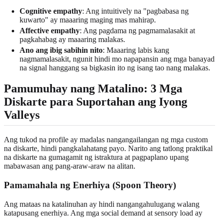
Cognitive empathy
: Ang intuitively na "pagbabasa ng
kuwarto" ay maaaring maging mas mahirap.
Affective empathy
: Ang pagdama ng pagmamalasakit at
pagkahabag ay maaaring malakas.
Ano ang ibig sabihin nito
: Maaaring labis kang
nagmamalasakit, ngunit hindi mo napapansin ang mga banayad
na signal hanggang sa bigkasin ito ng isang tao nang malakas.
Pamumuhay nang Matalino: 3 Mga
Diskarte para Suportahan ang Iyong
Valleys
Ang tukod na profile ay madalas nangangailangan ng mga custom
na diskarte, hindi pangkalahatang payo. Narito ang tatlong praktikal
na diskarte na gumagamit ng istraktura at pagpaplano upang
mabawasan ang pang-araw-araw na alitan.
Pamamahala ng Enerhiya (Spoon Theory)
Ang mataas na katalinuhan ay hindi nangangahulugang walang
katapusang enerhiya. Ang mga social demand at sensory load ay