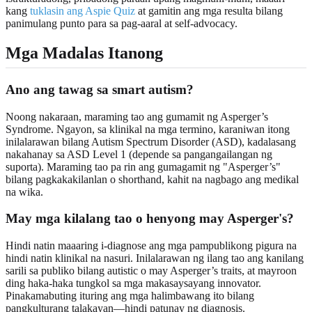
kang
tuklasin ang Aspie Quiz
at gamitin ang mga resulta bilang
panimulang punto para sa pag-aaral at self-advocacy.
Mga Madalas Itanong
Ano ang tawag sa smart autism?
Noong nakaraan, maraming tao ang gumamit ng Asperger’s
Syndrome. Ngayon, sa klinikal na mga termino, karaniwan itong
inilalarawan bilang Autism Spectrum Disorder (ASD), kadalasang
nakahanay sa ASD Level 1 (depende sa pangangailangan ng
suporta). Maraming tao pa rin ang gumagamit ng "Asperger’s"
bilang pagkakakilanlan o shorthand, kahit na nagbago ang medikal
na wika.
May mga kilalang tao o henyong may Asperger's?
Hindi natin maaaring i-diagnose ang mga pampublikong pigura na
hindi natin klinikal na nasuri. Inilalarawan ng ilang tao ang kanilang
sarili sa publiko bilang autistic o may Asperger’s traits, at mayroon
ding haka-haka tungkol sa mga makasaysayang innovator.
Pinakamabuting ituring ang mga halimbawang ito bilang
pangkulturang talakayan—hindi patunay ng diagnosis.