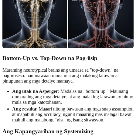
Bottom-Up vs. Top-Down na Pag-iisip
Maraming neurotypical brains ang umaasa sa "top-down" na
pagproseso: nauunawaan muna nila ang malaking larawan at
pinupunan ang mga detalye mamaya.
Ang utak na Asperger
: Madalas na "bottom-up." Maunang
dumarating ang mga detalye, at ang malaking larawan ay binuo
mula sa mga katotohanan.
Ang resulta
: Maaari nitong bawasan ang mga snap assumption
at mapabuti ang accuracy, ngunit maaaring mas matagal bawat
mahuli ang malabong "gist" ng isang sitwasyon.
Ang Kapangyarihan ng Systemizing