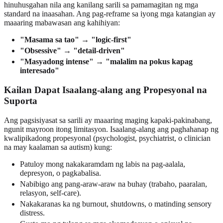
hinuhusgahan nila ang kanilang sarili sa pamamagitan ng mga
standard na inaasahan. Ang pag-reframe sa iyong mga katangian ay
maaaring mabawasan ang kahihiyan:
"Masama sa tao" → "logic-first"
"Obsessive" → "detail-driven"
"Masyadong intense" → "malalim na pokus kapag
interesado"
Kailan Dapat Isaalang-alang ang Propesyonal na
Suporta
Ang pagsisiyasat sa sarili ay maaaring maging kapaki-pakinabang,
ngunit mayroon itong limitasyon. Isaalang-alang ang paghahanap ng
kwalipikadong propesyonal (psychologist, psychiatrist, o clinician
na may kaalaman sa autism) kung:
Patuloy mong nakakaramdam ng labis na pag-aalala,
depresyon, o pagkabalisa.
Nabibigo ang pang-araw-araw na buhay (trabaho, paaralan,
relasyon, self-care).
Nakakaranas ka ng burnout, shutdowns, o matinding sensory
distress.