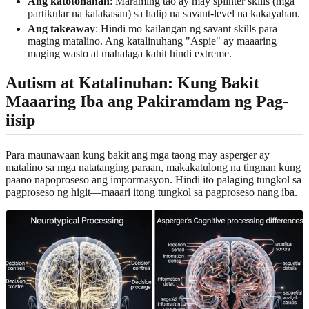
Ang katotohanan
: Maraming tao ay may splinter skills (mga
partikular na kalakasan) sa halip na savant-level na kakayahan.
Ang takeaway
: Hindi mo kailangan ng savant skills para
maging matalino. Ang katalinuhang "Aspie" ay maaaring
maging wasto at mahalaga kahit hindi extreme.
Autism at Katalinuhan: Kung Bakit
Maaaring Iba ang Pakiramdam ng Pag-
iisip
Para maunawaan kung bakit ang mga taong may asperger ay
matalino sa mga natatanging paraan, makakatulong na tingnan kung
paano napoproseso ang impormasyon. Hindi ito palaging tungkol sa
pagproseso ng higit—maaari itong tungkol sa pagproseso nang iba.