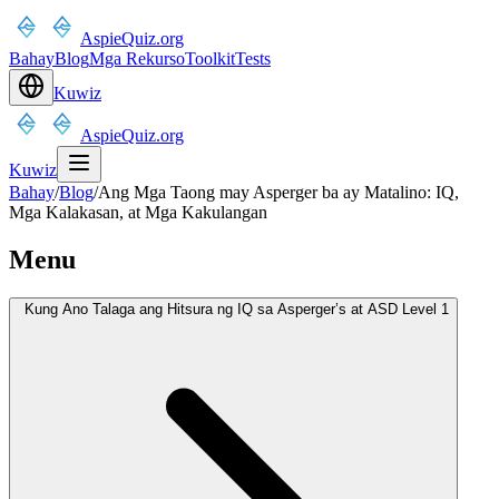
AspieQuiz.org
Bahay
Blog
Mga Rekurso
Toolkit
Tests
Kuwiz
AspieQuiz.org
Kuwiz
Bahay
/
Blog
/
Ang Mga Taong may Asperger ba ay Matalino: IQ,
Mga Kalakasan, at Mga Kakulangan
Menu
Kung Ano Talaga ang Hitsura ng IQ sa Asperger’s at ASD Level 1