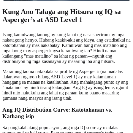
Kung Ano Talaga ang Hitsura ng IQ sa
Asperger’s at ASD Level 1
Isang karaniwang tanong ay kung lahat ng nasa spectrum ay mga
nakatagong henyo. Habang kaakit-akit ang ideya, ang estadistikal na
katotohanan ay mas nakabatay. Karaniwan bang mas matalino ang
mga taong may asperger kaysa karaniwang tao? Hindi naman
kailangang "mas matalino" sa lahat ng paraan—ngunit ang
distribusyon ng mga kasanayan ay maaaring iba ang hitsura.
Maraming tao na nakikilala sa profile ng Asperger’s (na madalas
ilalarawan ngayon bilang ASD Level 1) ay may katamtaman
hanggang sa mataas na katalinuhan. Ang mahalagang punto ay ang
"matalino" ay hindi iisang katangian. Ang IQ ay isang lente, ngunit
hindi nito nakukuha ang lahat ng paraan kung paano maaaring
gumana nang maayos ang isang utak.
Ang IQ Distribution Curve: Katotohanan vs.
Kathang-isip
Sa pangkalahatang populasyon, ang mga IQ score ay madalas
sumusunod sa bell curve. Para sa mga may Asperger’s traits, ang