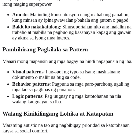
itong maging superpower.
Ano ito
: Matinding konsentrasyon nang mahabang panahon,
kung minsan ay ipinagwawalang-bahala ang gutom o pagod.
Bakit ito nakakatulong
: Sinusuportahan nito ang malalim na
trabaho at mabilis na pagbuo ng kasanayan kapag ang gawain
ay akma sa iyong mga interes.
Pambihirang Pagkilala sa Pattern
Maaari mong mapansin ang mga bagay na hindi napapansin ng iba.
Visual patterns
: Pag-spot ng typo sa isang masinsinang
dokumento o maliit na bug sa code.
Behavior patterns
: Pagpuna sa mga pare-parehong ugali ng
mga tao sa paglipas ng panahon.
Logic patterns
: Pag-uugnay ng mga katotohanan na tila
walang kaugnayan sa iba.
Walang Kinikilingang Lohika at Katapatan
Maraming autistic na tao ang nagbibigay-prioridad sa katotohanan
kaysa sa social comfort.