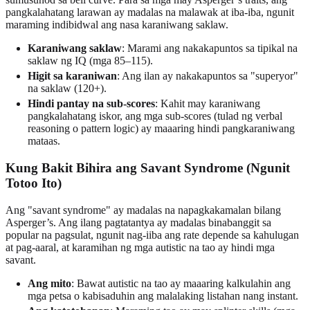
pangkalahatang larawan ay madalas na malawak at iba-iba, ngunit
maraming indibidwal ang nasa karaniwang saklaw.
Karaniwang saklaw
: Marami ang nakakapuntos sa tipikal na
saklaw ng IQ (mga 85–115).
Higit sa karaniwan
: Ang ilan ay nakakapuntos sa "superyor"
na saklaw (120+).
Hindi pantay na sub-scores
: Kahit may karaniwang
pangkalahatang iskor, ang mga sub-scores (tulad ng verbal
reasoning o pattern logic) ay maaaring hindi pangkaraniwang
mataas.
Kung Bakit Bihira ang Savant Syndrome (Ngunit
Totoo Ito)
Ang "savant syndrome" ay madalas na napagkakamalan bilang
Asperger’s. Ang ilang pagtatantya ay madalas binabanggit sa
popular na pagsulat, ngunit nag-iiba ang rate depende sa kahulugan
at pag-aaral, at karamihan ng mga autistic na tao ay hindi mga
savant.
Ang mito
: Bawat autistic na tao ay maaaring kalkulahin ang
mga petsa o kabisaduhin ang malalaking listahan nang instant.