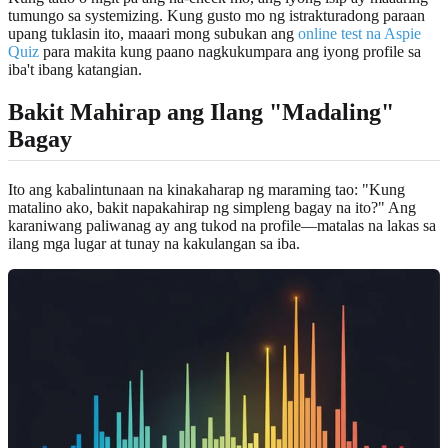
tumungo sa systemizing. Kung gusto mo ng istrakturadong paraan
upang tuklasin ito, maaari mong subukan ang
online test na Aspie
Quiz
para makita kung paano nagkukumpara ang iyong profile sa
iba't ibang katangian.
Bakit Mahirap ang Ilang "Madaling"
Bagay
Ito ang kabalintunaan na kinakaharap ng maraming tao: "Kung
matalino ako, bakit napakahirap ng simpleng bagay na ito?" Ang
karaniwang paliwanag ay ang tukod na profile—matalas na lakas sa
ilang mga lugar at tunay na kakulangan sa iba.