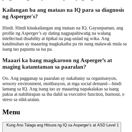
Kailangan ba ang mataas na IQ para sa diagnosis
ng Asperger's?
Hindi. Hindi kinakailangan ang mataas na IQ. Gayunpaman, ang
profile ng Asperger’s ay dating nagpapahiwatig na walang
intellectual disability at tipikal na pag-unlad ng wika. Ang
katalinuhan ay maaaring magkakaiba pa rin nang malawak mula sa
isang tao papunta sa isa pa.
Maaari ka bang magkaroon ng Asperger’s at
maging katamtaman sa paaralan?
Oo. Ang pagganap sa paaralan ay nakabatay sa organisasyon,
sensory environment, motibasyon, at mga social demand—hindi
lamang sa IQ. Ang isang tao ay maaaring napakalakas sa isang
paksa at nahihirapan sa iba dahil sa executive function, burnout, o
stress sa silid-aralan.
Menu
Kung Ano Talaga ang Hitsura ng IQ sa Asperger’s at ASD Level 1