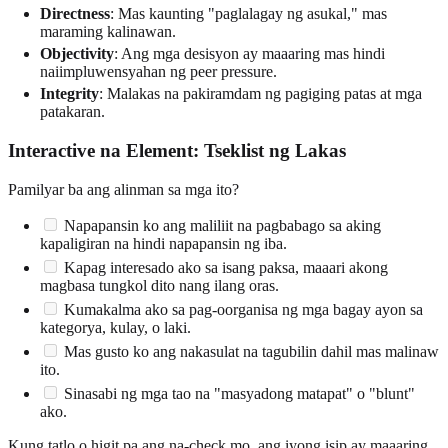
Directness
: Mas kaunting "paglalagay ng asukal," mas
maraming kalinawan.
Objectivity
: Ang mga desisyon ay maaaring mas hindi
naiimpluwensyahan ng peer pressure.
Integrity
: Malakas na pakiramdam ng pagiging patas at mga
patakaran.
Interactive na Element: Tseklist ng Lakas
Pamilyar ba ang alinman sa mga ito?
Napapansin ko ang maliliit na pagbabago sa aking
kapaligiran na hindi napapansin ng iba.
Kapag interesado ako sa isang paksa, maaari akong
magbasa tungkol dito nang ilang oras.
Kumakalma ako sa pag-oorganisa ng mga bagay ayon sa
kategorya, kulay, o laki.
Mas gusto ko ang nakasulat na tagubilin dahil mas malinaw
ito.
Sinasabi ng mga tao na "masyadong matapat" o "blunt"
ako.
Kung tatlo o higit pa ang na-check mo, ang iyong isip ay maaaring