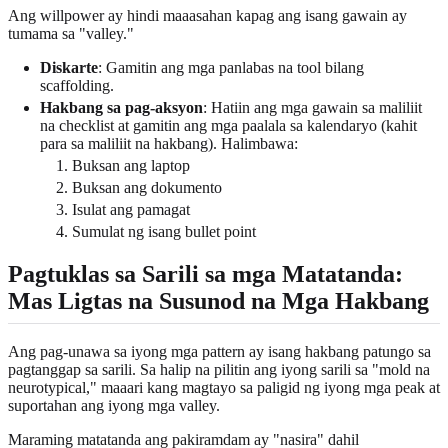
Ang willpower ay hindi maaasahan kapag ang isang gawain ay
tumama sa "valley."
Diskarte
: Gamitin ang mga panlabas na tool bilang
scaffolding.
Hakbang sa pag-aksyon
: Hatiin ang mga gawain sa maliliit
na checklist at gamitin ang mga paalala sa kalendaryo (kahit
para sa maliliit na hakbang). Halimbawa:
Buksan ang laptop
Buksan ang dokumento
Isulat ang pamagat
Sumulat ng isang bullet point
Pagtuklas sa Sarili sa mga Matatanda:
Mas Ligtas na Susunod na Mga Hakbang
Ang pag-unawa sa iyong mga pattern ay isang hakbang patungo sa
pagtanggap sa sarili. Sa halip na pilitin ang iyong sarili sa "mold na
neurotypical," maaari kang magtayo sa paligid ng iyong mga peak at
suportahan ang iyong mga valley.
Maraming matatanda ang pakiramdam ay "nasira" dahil