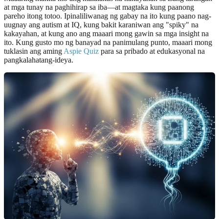
at mga tunay na paghihirap sa iba—at magtaka kung paanong
pareho itong totoo. Ipinaliliwanag ng gabay na ito kung paano nag-
uugnay ang autism at IQ, kung bakit karaniwan ang "spiky" na
kakayahan, at kung ano ang maaari mong gawin sa mga insight na
ito. Kung gusto mo ng banayad na panimulang punto, maaari mong
tuklasin ang aming
Aspie Quiz
para sa pribado at edukasyonal na
pangkalahatang-ideya.