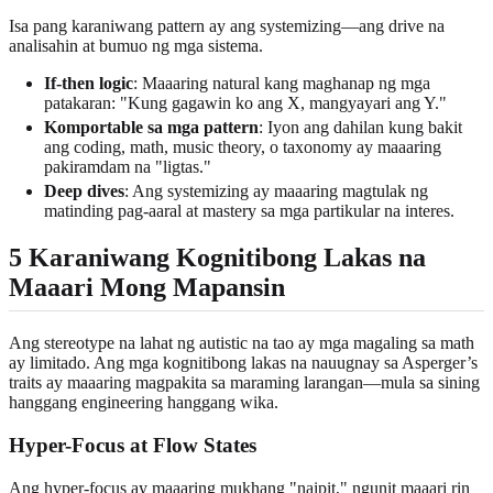
Isa pang karaniwang pattern ay ang systemizing—ang drive na
analisahin at bumuo ng mga sistema.
If-then logic
: Maaaring natural kang maghanap ng mga
patakaran: "Kung gagawin ko ang X, mangyayari ang Y."
Komportable sa mga pattern
: Iyon ang dahilan kung bakit
ang coding, math, music theory, o taxonomy ay maaaring
pakiramdam na "ligtas."
Deep dives
: Ang systemizing ay maaaring magtulak ng
matinding pag-aaral at mastery sa mga partikular na interes.
5 Karaniwang Kognitibong Lakas na
Maaari Mong Mapansin
Ang stereotype na lahat ng autistic na tao ay mga magaling sa math
ay limitado. Ang mga kognitibong lakas na nauugnay sa Asperger’s
traits ay maaaring magpakita sa maraming larangan—mula sa sining
hanggang engineering hanggang wika.
Hyper-Focus at Flow States
Ang hyper-focus ay maaaring mukhang "naipit," ngunit maaari rin