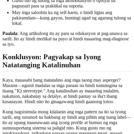
Gusto mo ng tulong sa mga akomodasyon o opisyal na
pagsusuri para sa praktikal na suporta.
May mga saloobin ka ng self-harm, o hindi ligtas ang
pakiramdam—kung gayon, humingi agad ng agarang tulong sa
lokal.
Paalala
: Ang artikulong ito ay para sa edukasyon at pag-unawa sa
sarili. Ito ay hindi medikal na payo at hindi maaaring mag-diagnose
sa iyo.
Konklusyon: Pagyakap sa Iyong
Natatanging Katalinuhan
Kaya, masasabi bang matatalino ang mga taong may asperger?
Marami—ngunit madalas sa mga paraan na hindi tumutugma sa
iisang "IQ stereotype." Ang katalinuhan ay maaaring malalim,
nakatuon, nakabatay sa detalye, at hindi pantay sa iba't ibang
kasanayan. Hindi nito ito ginagawang hindi gaanong totoo.
Kung nagsisimula mong kilalanin ang mga pattern na ito sa iyong
sarili, ang susunod na hakbang ay hindi ang pilitin ang isang label—
ito ay upang maunawaan ang iyong profile at bumuo ng mga
sumusuportang sistema sa paligid nito. Kung gusto mo ng
istrakturadong, pribadong paraan upang magmuni-muni, maaari