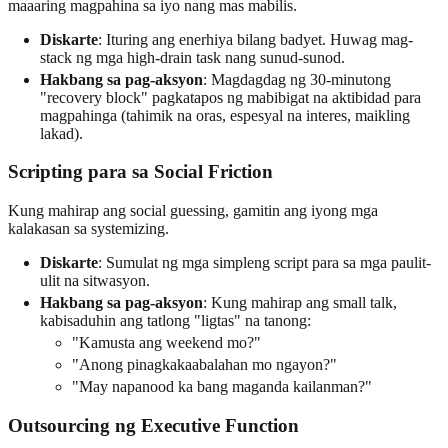
maaaring magpahina sa iyo nang mas mabilis.
Diskarte
: Ituring ang enerhiya bilang badyet. Huwag mag-
stack ng mga high-drain task nang sunud-sunod.
Hakbang sa pag-aksyon
: Magdagdag ng 30-minutong
"recovery block" pagkatapos ng mabibigat na aktibidad para
magpahinga (tahimik na oras, espesyal na interes, maikling
lakad).
Scripting para sa Social Friction
Kung mahirap ang social guessing, gamitin ang iyong mga
kalakasan sa systemizing.
Diskarte
: Sumulat ng mga simpleng script para sa mga paulit-
ulit na sitwasyon.
Hakbang sa pag-aksyon
: Kung mahirap ang small talk,
kabisaduhin ang tatlong "ligtas" na tanong:
"Kamusta ang weekend mo?"
"Anong pinagkakaabalahan mo ngayon?"
"May napanood ka bang maganda kailanman?"
Outsourcing ng Executive Function