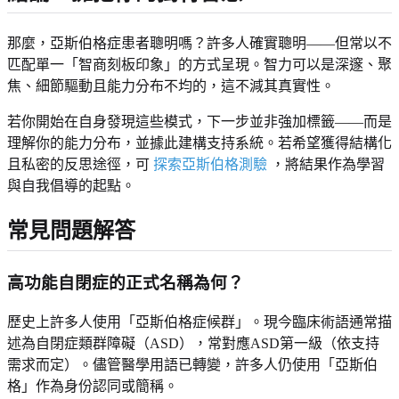
那麼，亞斯伯格症患者聰明嗎？許多人確實聰明——但常以不
匹配單一「智商刻板印象」的方式呈現。智力可以是深邃、聚
焦、細節驅動且能力分布不均的，這不減其真實性。
若你開始在自身發現這些模式，下一步並非強加標籤——而是
理解你的能力分布，並據此建構支持系統。若希望獲得結構化
且私密的反思途徑，可
探索亞斯伯格測驗
，將結果作為學習
與自我倡導的起點。
常見問題解答
高功能自閉症的正式名稱為何？
歷史上許多人使用「亞斯伯格症候群」。現今臨床術語通常描
述為自閉症類群障礙（ASD），常對應ASD第一級（依支持
需求而定）。儘管醫學用語已轉變，許多人仍使用「亞斯伯
格」作為身份認同或簡稱。