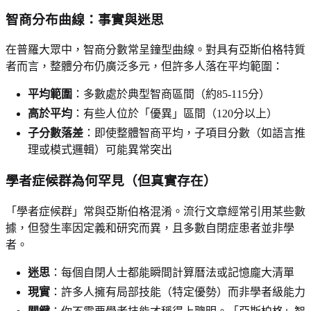
智商分布曲線：事實與迷思
在普羅大眾中，智商分數常呈鐘型曲線。對具有亞斯伯格特質
者而言，整體分布仍廣泛多元，但許多人落在平均範圍：
平均範圍
：多數處於典型智商區間（約85-115分）
高於平均
：有些人位於「優異」區間（120分以上）
子分數落差
：即使整體智商平均，子項目分數（如語言推
理或模式邏輯）可能異常突出
學者症候群為何罕見（但真實存在）
「學者症候群」常與亞斯伯格混淆。流行文章經常引用某些數
據，但發生率因定義和研究而異，且多數自閉症患者並非學
者。
迷思
：每個自閉人士都能瞬間計算曆法或記憶龐大清單
現實
：許多人擁有局部技能（特定優勢）而非學者級能力