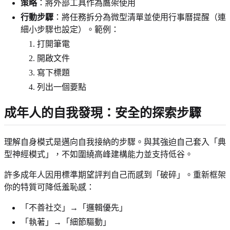
策略
：將外部工具作為鷹架使用
行動步驟
：將任務拆分為微型清單並使用行事曆提醒（連
細小步驟也設定）。範例：
打開筆電
開啟文件
寫下標題
列出一個要點
成年人的自我發現：安全的探索步驟
理解自身模式是邁向自我接納的步驟。與其強迫自己套入「典
型神經模式」，不如圍繞高峰建構能力並支持低谷。
許多成年人因用標準期望評判自己而感到「破碎」。重新框架
你的特質可降低羞恥感：
「不善社交」→「邏輯優先」
「執著」→「細節驅動」