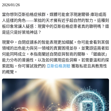
2026/01/26
當你想到亞斯伯格症候群，媒體可能會浮現謝爾頓·庫珀或雨
人這樣的角色——笨拙的天才擁有近乎超自然的智力。這種刻
板印象常讓人疑惑：現實中的亞斯伯格症患者真的聰明嗎？還
是這只是好萊塢神話？
現實中，自閉症譜系的智能表現更加細膩。你可能會看到某個
領域的出色能力與另一領域的真實困境並存，並驚訝這兩者如
何能同時成立。本指南闡述自閉症與智商的關聯、「鋸齒狀」
能力分布的普遍性，以及如何運用這些洞察。若需要溫和的探
索起點，你可嘗試我們的
亞斯伯格測驗
獲取私密且具教育性
的概覽。