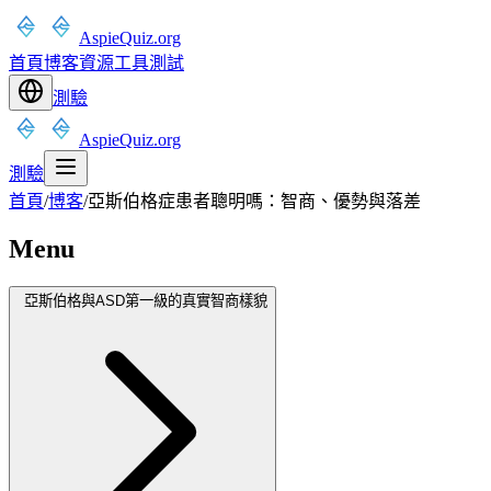
AspieQuiz.org
首頁
博客
資源
工具
測試
測驗
AspieQuiz.org
測驗
首頁
/
博客
/
亞斯伯格症患者聰明嗎：智商、優勢與落差
Menu
亞斯伯格與ASD第一級的真實智商樣貌