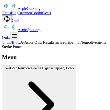
AspieQuiz.org
Thuis
Blog
Bronnen
Toolkit
Tests
Quiz
AspieQuiz.org
Quiz
Thuis
/
Blog
/
Je Aspie Quiz Resultaten Begrijpen: 5 Neurodivergente
Sterke Punten
Menu
Wat Zijn Neurodivergente Eigenschappen, Echt?