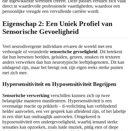
die ingewikkelde werelden creëert. Deze passies vertalen zich vaak
direct in waardevolle professionele vaardigheden, waardoor een
persoonlijke vreugde een vervullende carrière wordt.
Eigenschap 2: Een Uniek Profiel van
Sensorische Gevoeligheid
Veel neurodivergente individuen ervaren de wereld met een
verhoogde of veranderde
sensorische gevoeligheid
. Dit betekent
dat hun hersenen beelden, geluiden, geuren, smaken en texturen
anders verwerken dan hun neurotypische leeftijdsgenoten. Dit kan
uitdagend zijn, maar het brengt ook zijn eigen reeks sterke punten
met zich mee.
Hypersensitiviteit en Hyposensitiviteit Begrijpen
Sensorische verwerking
verschillen kunnen zich op twee
belangrijke manieren manifesteren. Hypersensitiviteit is een
overmatige reactie op prikkels – tl-verlichting kan verblindend
helder aanvoelen, een ver gesprek kan afleidend zijn, of het labeltje
in een shirt kan ondraaglijk aanvoelen. Omgekeerd is
hyposensitiviteit een ondergevoeligheid, waarbij iemand sterke
sensaties kan opzoeken, zoals luide muziek, pittig eten of diepe