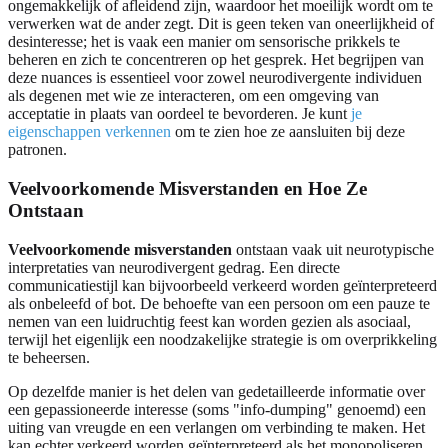
ongemakkelijk of afleidend zijn, waardoor het moeilijk wordt om te
verwerken wat de ander zegt. Dit is geen teken van oneerlijkheid of
desinteresse; het is vaak een manier om sensorische prikkels te
beheren en zich te concentreren op het gesprek. Het begrijpen van
deze nuances is essentieel voor zowel neurodivergente individuen
als degenen met wie ze interacteren, om een omgeving van
acceptatie in plaats van oordeel te bevorderen. Je kunt
je
eigenschappen verkennen
om te zien hoe ze aansluiten bij deze
patronen.
Veelvoorkomende Misverstanden en Hoe Ze
Ontstaan
Veelvoorkomende misverstanden
ontstaan vaak uit neurotypische
interpretaties van neurodivergent gedrag. Een directe
communicatiestijl kan bijvoorbeeld verkeerd worden geïnterpreteerd
als onbeleefd of bot. De behoefte van een persoon om een pauze te
nemen van een luidruchtig feest kan worden gezien als asociaal,
terwijl het eigenlijk een noodzakelijke strategie is om overprikkeling
te beheersen.
Op dezelfde manier is het delen van gedetailleerde informatie over
een gepassioneerde interesse (soms "info-dumping" genoemd) een
uiting van vreugde en een verlangen om verbinding te maken. Het
kan echter verkeerd worden geïnterpreteerd als het monopoliseren