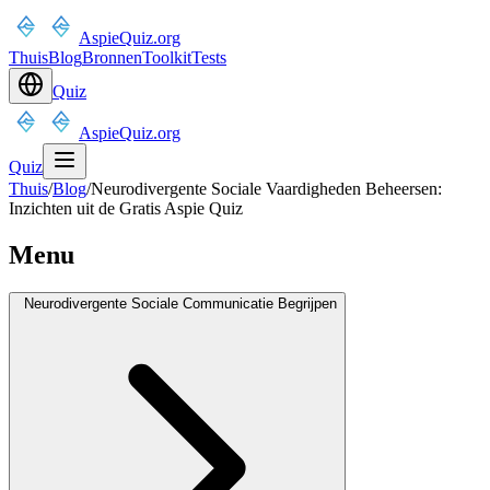
AspieQuiz.org
Thuis
Blog
Bronnen
Toolkit
Tests
Quiz
AspieQuiz.org
Quiz
Thuis
/
Blog
/
Neurodivergente Sociale Vaardigheden Beheersen:
Inzichten uit de Gratis Aspie Quiz
Menu
Neurodivergente Sociale Communicatie Begrijpen