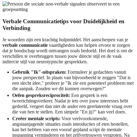
Verbale Communicatietips voor Duidelijkheid en
Verbinding
Je woorden zijn een krachtig hulpmiddel. Het aanscherpen van je
verbale communicatie
vaardigheden kan helpen ervoor te zorgen
dat je boodschap wordt ontvangen zoals bedoeld. Het doel is om de
verschillen te overbruggen tussen jouw directe stijl en de vaak
indirecte stijl van neurotypische gesprekken.
Gebruik "Ik"-uitspraken:
Formuleer je gedachten vanuit
jouw perspectief. In plaats van bijvoorbeeld te zeggen "Dat is
een slecht idee," probeer je "Ik zie een potentieel probleem met
die aanpak. Zouden we dit kunnen overwegen?"
Oefen gespreksreciprociteit:
Een gesprek is een
tweerichtingsverkeer. Nadat je iets over jouw interesses hebt
gedeeld, vergeet dan niet de ander een gerelateerde vraag over
die van hen te stellen. Een simpele "En jij?" kan veel doen.
Creëer mentale scripts:
Voor veelvoorkomende,
angstaanjagende situaties zoals introducties of eten bestellen,
kan het hebben van een vooraf gepland script de mentale
inspanning verminderen en het zelfvertrouwen vergroten. Na