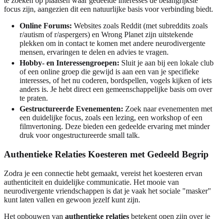
te zoeken op plaatsen waar gedeelde interesses de belangrijkste
focus zijn, aangezien dit een natuurlijke basis voor verbinding biedt.
Online Forums:
Websites zoals Reddit (met subreddits zoals
r/autism of r/aspergers) en Wrong Planet zijn uitstekende
plekken om in contact te komen met andere neurodivergente
mensen, ervaringen te delen en advies te vragen.
Hobby- en Interessengroepen:
Sluit je aan bij een lokale club
of een online groep die gewijd is aan een van je specifieke
interesses, of het nu coderen, bordspellen, vogels kijken of iets
anders is. Je hebt direct een gemeenschappelijke basis om over
te praten.
Gestructureerde Evenementen:
Zoek naar evenementen met
een duidelijke focus, zoals een lezing, een workshop of een
filmvertoning. Deze bieden een gedeelde ervaring met minder
druk voor ongestructureerde small talk.
Authentieke Relaties Koesteren met Gedeeld Begrip
Zodra je een connectie hebt gemaakt, vereist het koesteren ervan
authenticiteit en duidelijke communicatie. Het mooie van
neurodivergente vriendschappen is dat je vaak het sociale "masker"
kunt laten vallen en gewoon jezelf kunt zijn.
Het opbouwen van
authentieke relaties
betekent open zijn over je