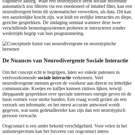
cognitieve aanleg. Waar een neurotypisch brein sociale informatie
automatisch zou filteren via een emotioneel of intuïtief filter, kan een
neurodivergent brein dit systematischer verwerken, als data. Dit kan
een aanzienlijke kracht zijn, wat leidt tot eerlijke interacties en diepe,
gerichte gesprekken. De uitdaging ontstaat wanneer deze twee
verschillende besturingssystemen proberen te interacteren zonder
wederzijds begrip van hun programmering.
De Nuances van Neurodivergente Sociale Interactie
Om het concept echt te begrijpen, laten we enkele patronen in
veelvoorkomende
sociale interactie
verkennen. Veel
neurodivergente mensen geven de voorkeur aan directe en letterlijke
communicatie. Koetjes en kalfjes kunnen zinloos lijken, terwijl
diepgaande gesprekken over speciale interesses energie geven en de
basis vormen voor sterke banden. Een vraag wordt gezien als een
verzoek om informatie, en het meest accurate antwoord wordt
gegeven, wat soms gedetailleerder kan zijn dan een neurotypisch
persoon verwacht.
Oogcontact is een ander bekend verschilgebied. Voor velen in het
autismespectrum kan het forceren van oogcontact intens