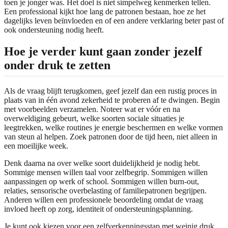
toen je jonger was. Het doel is niet simpelweg kenmerken tellen.
Een professional kijkt hoe lang de patronen bestaan, hoe ze het
dagelijks leven beïnvloeden en of een andere verklaring beter past of
ook ondersteuning nodig heeft.
Hoe je verder kunt gaan zonder jezelf
onder druk te zetten
Als de vraag blijft terugkomen, geef jezelf dan een rustig proces in
plaats van in één avond zekerheid te proberen af te dwingen. Begin
met voorbeelden verzamelen. Noteer wat er vóór en na
overweldiging gebeurt, welke soorten sociale situaties je
leegtrekken, welke routines je energie beschermen en welke vormen
van steun al helpen. Zoek patronen door de tijd heen, niet alleen in
een moeilijke week.
Denk daarna na over welke soort duidelijkheid je nodig hebt.
Sommige mensen willen taal voor zelfbegrip. Sommigen willen
aanpassingen op werk of school. Sommigen willen burn-out,
relaties, sensorische overbelasting of familiepatronen begrijpen.
Anderen willen een professionele beoordeling omdat de vraag
invloed heeft op zorg, identiteit of ondersteuningsplanning.
Je kunt ook kiezen voor een zelfverkenningsstap met weinig druk.