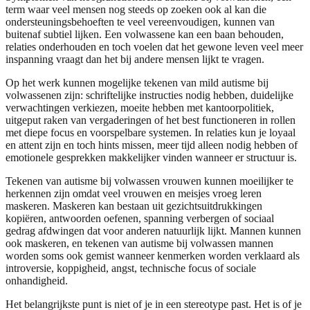
term waar veel mensen nog steeds op zoeken ook al kan die
ondersteuningsbehoeften te veel vereenvoudigen, kunnen van
buitenaf subtiel lijken. Een volwassene kan een baan behouden,
relaties onderhouden en toch voelen dat het gewone leven veel meer
inspanning vraagt dan het bij andere mensen lijkt te vragen.
Op het werk kunnen mogelijke tekenen van mild autisme bij
volwassenen zijn: schriftelijke instructies nodig hebben, duidelijke
verwachtingen verkiezen, moeite hebben met kantoorpolitiek,
uitgeput raken van vergaderingen of het best functioneren in rollen
met diepe focus en voorspelbare systemen. In relaties kun je loyaal
en attent zijn en toch hints missen, meer tijd alleen nodig hebben of
emotionele gesprekken makkelijker vinden wanneer er structuur is.
Tekenen van autisme bij volwassen vrouwen kunnen moeilijker te
herkennen zijn omdat veel vrouwen en meisjes vroeg leren
maskeren. Maskeren kan bestaan uit gezichtsuitdrukkingen
kopiëren, antwoorden oefenen, spanning verbergen of sociaal
gedrag afdwingen dat voor anderen natuurlijk lijkt. Mannen kunnen
ook maskeren, en tekenen van autisme bij volwassen mannen
worden soms ook gemist wanneer kenmerken worden verklaard als
introversie, koppigheid, angst, technische focus of sociale
onhandigheid.
Het belangrijkste punt is niet of je in een stereotype past. Het is of je