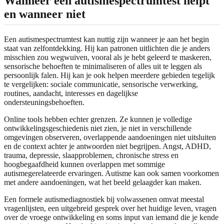
Wanneer een autismespectrumtest helpt
en wanneer niet
Een autismespectrumtest kan nuttig zijn wanneer je aan het begin
staat van zelfontdekking. Hij kan patronen uitlichten die je anders
misschien zou wegwuiven, vooral als je hebt geleerd te maskeren,
sensorische behoeften te minimaliseren of alles uit te leggen als
persoonlijk falen. Hij kan je ook helpen meerdere gebieden tegelijk
te vergelijken: sociale communicatie, sensorische verwerking,
routines, aandacht, interesses en dagelijkse
ondersteuningsbehoeften.
Online tools hebben echter grenzen. Ze kunnen je volledige
ontwikkelingsgeschiedenis niet zien, je niet in verschillende
omgevingen observeren, overlappende aandoeningen niet uitsluiten
en de context achter je antwoorden niet begrijpen. Angst, ADHD,
trauma, depressie, slaapproblemen, chronische stress en
hoogbegaafdheid kunnen overlappen met sommige
autismegerelateerde ervaringen. Autisme kan ook samen voorkomen
met andere aandoeningen, wat het beeld gelaagder kan maken.
Een formele autismediagnostiek bij volwassenen omvat meestal
vragenlijsten, een uitgebreid gesprek over het huidige leven, vragen
over de vroege ontwikkeling en soms input van iemand die je kende