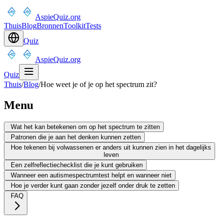
AspieQuiz.org
Thuis
Blog
Bronnen
Toolkit
Tests
Quiz
AspieQuiz.org
Quiz
Thuis
/
Blog
/
Hoe weet je of je op het spectrum zit?
Menu
Wat het kan betekenen om op het spectrum te zitten
Patronen die je aan het denken kunnen zetten
Hoe tekenen bij volwassenen er anders uit kunnen zien in het dagelijks
leven
Een zelfreflectiechecklist die je kunt gebruiken
Wanneer een autismespectrumtest helpt en wanneer niet
Hoe je verder kunt gaan zonder jezelf onder druk te zetten
FAQ