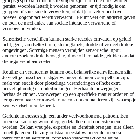
groepsgesprekken moeilijk te volgen zijn, indirecte hints worden
gemist, woorden letterlijk worden genomen, er tijd nodig is om
grappen of sarcasme te verwerken, of dat je onzeker bent over
hoeveel oogcontact wordt verwacht. Je kunt veel om anderen geven
en toch de mechaniek van sociale interactie verwarrend of
vermoeiend vinden.
Sensorische verschillen kunnen sterke reacties omvatten op geluid,
licht, geur, voedseltexturen, kledinglabels, drukte of visueel drukke
omgevingen. Sommige mensen vermijden sensorische input;
anderen zoeken druk, beweging, ritme of herhaalde geluiden omdat
die regulerend aanvoelen.
Routine en verandering kunnen ook belangrijke aanwijzingen zijn.
Je voelt je misschien rustiger wanneer plannen voorspelbaar zijn,
raakt van streek door plotselinge veranderingen of hebt extra
hersteltijd nodig na onderbrekingen. Herhaalde bewegingen,
herhaalde zinnen, voorwerpen op een specifieke manier ordenen of
terugkeren naar vertrouwde rituelen kunnen manieren zijn waarop je
zenuwstelsel input beheert.
Gerichte interesses zijn een ander veelvoorkomend patroon. Een
interesse kan ongewoon diep, gedetailleerd of ondersteunend
worden. Ze kan vreugde, expertise en identiteit brengen, niet alleen
moeilijkheden. De zorg ontstaat meestal wanneer de interesse
verplichtingen verdringt, conflicten veroorzaakt of de enige