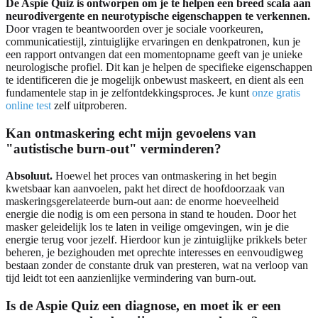
De Aspie Quiz is ontworpen om je te helpen een breed scala aan
neurodivergente en neurotypische eigenschappen te verkennen.
Door vragen te beantwoorden over je sociale voorkeuren,
communicatiestijl, zintuiglijke ervaringen en denkpatronen, kun je
een rapport ontvangen dat een momentopname geeft van je unieke
neurologische profiel. Dit kan je helpen de specifieke eigenschappen
te identificeren die je mogelijk onbewust maskeert, en dient als een
fundamentele stap in je zelfontdekkingsproces. Je kunt
onze gratis
online test
zelf uitproberen.
Kan ontmaskering echt mijn gevoelens van
"autistische burn-out" verminderen?
Absoluut.
Hoewel het proces van ontmaskering in het begin
kwetsbaar kan aanvoelen, pakt het direct de hoofdoorzaak van
maskeringsgerelateerde burn-out aan: de enorme hoeveelheid
energie die nodig is om een persona in stand te houden. Door het
masker geleidelijk los te laten in veilige omgevingen, win je die
energie terug voor jezelf. Hierdoor kun je zintuiglijke prikkels beter
beheren, je bezighouden met oprechte interesses en eenvoudigweg
bestaan zonder de constante druk van presteren, wat na verloop van
tijd leidt tot een aanzienlijke vermindering van burn-out.
Is de Aspie Quiz een diagnose, en moet ik er een