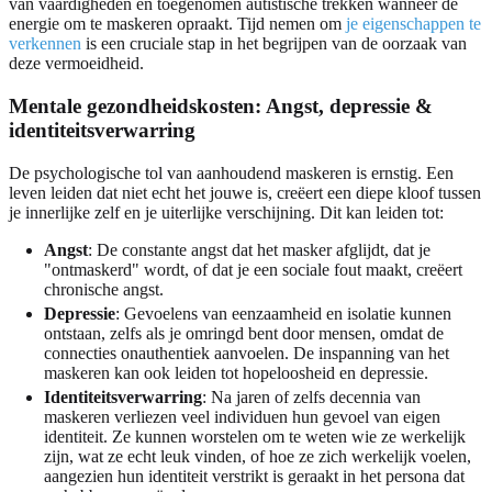
van vaardigheden en toegenomen autistische trekken wanneer de
energie om te maskeren opraakt. Tijd nemen om
je eigenschappen te
verkennen
is een cruciale stap in het begrijpen van de oorzaak van
deze vermoeidheid.
Mentale gezondheidskosten: Angst, depressie &
identiteitsverwarring
De psychologische tol van aanhoudend maskeren is ernstig. Een
leven leiden dat niet echt het jouwe is, creëert een diepe kloof tussen
je innerlijke zelf en je uiterlijke verschijning. Dit kan leiden tot:
Angst
: De constante angst dat het masker afglijdt, dat je
"ontmaskerd" wordt, of dat je een sociale fout maakt, creëert
chronische angst.
Depressie
: Gevoelens van eenzaamheid en isolatie kunnen
ontstaan, zelfs als je omringd bent door mensen, omdat de
connecties onauthentiek aanvoelen. De inspanning van het
maskeren kan ook leiden tot hopeloosheid en depressie.
Identiteitsverwarring
: Na jaren of zelfs decennia van
maskeren verliezen veel individuen hun gevoel van eigen
identiteit. Ze kunnen worstelen om te weten wie ze werkelijk
zijn, wat ze echt leuk vinden, of hoe ze zich werkelijk voelen,
aangezien hun identiteit verstrikt is geraakt in het persona dat