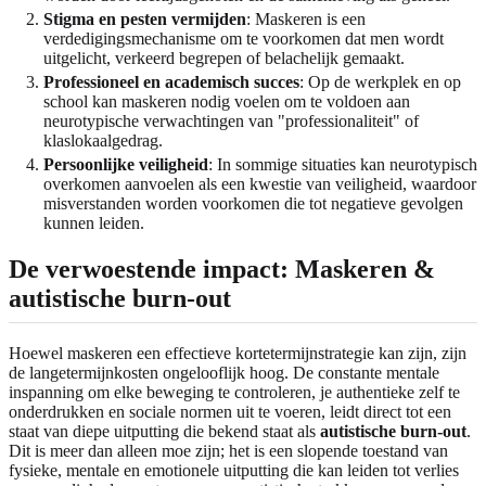
Stigma en pesten vermijden
: Maskeren is een
verdedigingsmechanisme om te voorkomen dat men wordt
uitgelicht, verkeerd begrepen of belachelijk gemaakt.
Professioneel en academisch succes
: Op de werkplek en op
school kan maskeren nodig voelen om te voldoen aan
neurotypische verwachtingen van "professionaliteit" of
klaslokaalgedrag.
Persoonlijke veiligheid
: In sommige situaties kan neurotypisch
overkomen aanvoelen als een kwestie van veiligheid, waardoor
misverstanden worden voorkomen die tot negatieve gevolgen
kunnen leiden.
De verwoestende impact: Maskeren &
autistische burn-out
Hoewel maskeren een effectieve kortetermijnstrategie kan zijn, zijn
de langetermijnkosten ongelooflijk hoog. De constante mentale
inspanning om elke beweging te controleren, je authentieke zelf te
onderdrukken en sociale normen uit te voeren, leidt direct tot een
staat van diepe uitputting die bekend staat als
autistische burn-out
.
Dit is meer dan alleen moe zijn; het is een slopende toestand van
fysieke, mentale en emotionele uitputting die kan leiden tot verlies