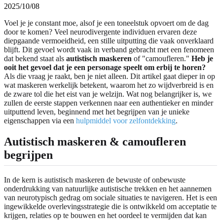
2025/10/08
Voel je je constant moe, alsof je een toneelstuk opvoert om de dag
door te komen? Veel neurodivergente individuen ervaren deze
diepgaande vermoeidheid, een stille uitputting die vaak onverklaard
blijft. Dit gevoel wordt vaak in verband gebracht met een fenomeen
dat bekend staat als
autistisch maskeren
of "camoufleren."
Heb je
ooit het gevoel dat je een personage speelt om erbij te horen?
Als die vraag je raakt, ben je niet alleen. Dit artikel gaat dieper in op
wat maskeren werkelijk betekent, waarom het zo wijdverbreid is en
de zware tol die het eist van je welzijn. Wat nog belangrijker is, we
zullen de eerste stappen verkennen naar een authentieker en minder
uitputtend leven, beginnend met het begrijpen van je unieke
eigenschappen via een
hulpmiddel voor zelfontdekking
.
Autistisch maskeren & camoufleren
begrijpen
In de kern is autistisch maskeren de bewuste of onbewuste
onderdrukking van natuurlijke autistische trekken en het aannemen
van neurotypisch gedrag om sociale situaties te navigeren. Het is een
ingewikkelde overlevingsstrategie die is ontwikkeld om acceptatie te
krijgen, relaties op te bouwen en het oordeel te vermijden dat kan