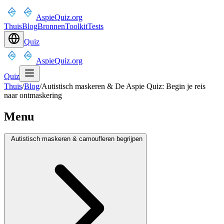
AspieQuiz.org
Thuis
Blog
Bronnen
Toolkit
Tests
Quiz
AspieQuiz.org
Quiz
Thuis
/
Blog
/
Autistisch maskeren & De Aspie Quiz: Begin je reis
naar ontmaskering
Menu
Autistisch maskeren & camoufleren begrijpen