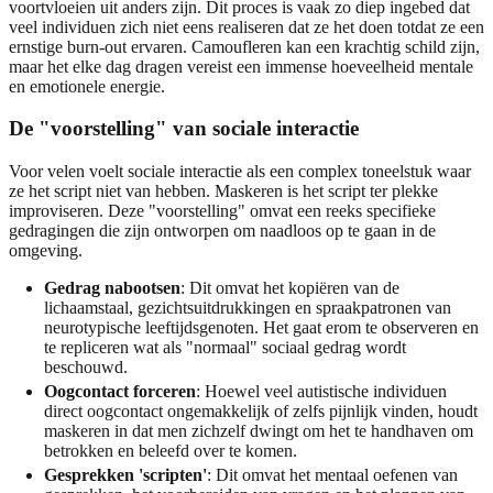
voortvloeien uit anders zijn. Dit proces is vaak zo diep ingebed dat
veel individuen zich niet eens realiseren dat ze het doen totdat ze een
ernstige burn-out ervaren. Camoufleren kan een krachtig schild zijn,
maar het elke dag dragen vereist een immense hoeveelheid mentale
en emotionele energie.
De "voorstelling" van sociale interactie
Voor velen voelt sociale interactie als een complex toneelstuk waar
ze het script niet van hebben. Maskeren is het script ter plekke
improviseren. Deze "voorstelling" omvat een reeks specifieke
gedragingen die zijn ontworpen om naadloos op te gaan in de
omgeving.
Gedrag nabootsen
: Dit omvat het kopiëren van de
lichaamstaal, gezichtsuitdrukkingen en spraakpatronen van
neurotypische leeftijdsgenoten. Het gaat erom te observeren en
te repliceren wat als "normaal" sociaal gedrag wordt
beschouwd.
Oogcontact forceren
: Hoewel veel autistische individuen
direct oogcontact ongemakkelijk of zelfs pijnlijk vinden, houdt
maskeren in dat men zichzelf dwingt om het te handhaven om
betrokken en beleefd over te komen.
Gesprekken 'scripten'
: Dit omvat het mentaal oefenen van