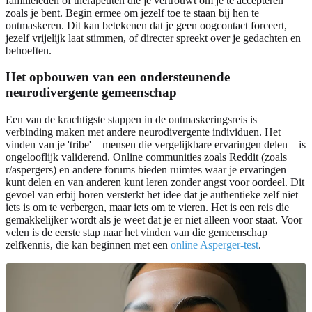
familieleden of therapeuten die je vertrouwt om je te accepteren
zoals je bent. Begin ermee om jezelf toe te staan bij hen te
ontmaskeren. Dit kan betekenen dat je geen oogcontact forceert,
jezelf vrijelijk laat stimmen, of directer spreekt over je gedachten en
behoeften.
Het opbouwen van een ondersteunende
neurodivergente gemeenschap
Een van de krachtigste stappen in de ontmaskeringsreis is
verbinding maken met andere neurodivergente individuen. Het
vinden van je 'tribe' – mensen die vergelijkbare ervaringen delen – is
ongelooflijk validerend. Online communities zoals Reddit (zoals
r/aspergers) en andere forums bieden ruimtes waar je ervaringen
kunt delen en van anderen kunt leren zonder angst voor oordeel. Dit
gevoel van erbij horen versterkt het idee dat je authentieke zelf niet
iets is om te verbergen, maar iets om te vieren. Het is een reis die
gemakkelijker wordt als je weet dat je er niet alleen voor staat. Voor
velen is de eerste stap naar het vinden van die gemeenschap
zelfkennis, die kan beginnen met een
online Asperger-test
.