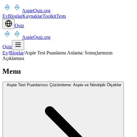
AspieQuiz.org
Ev
Bloglar
Kaynaklar
Toolkit
Tests
Quiz
AspieQuiz.org
Quiz
Ev
/
Bloglar
/
Aspie Test Puanlarını Anlama: Sonuçlarınızın
Açıklaması
Menu
Aspie Test Puanlarınızı Çözümleme: Aspie ve Nörotipik Ölçekler