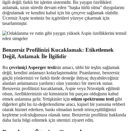
ilgili değil; farklı bir işletim sistemidir. Bu yaygın özellikleri
anlamak, uzun süredir devam eden "başka türlü olma" duygularını
doğrulamak ve kendini kabul için bir çerçeve sağlamak olabilir.
Ücretsiz Aspie testimiz bu içgörüleri yüzeye çıkarmak için
tasarlanmıştır.
Benzersiz Profilinizi Kucaklamak: Etiketlemek
Değil, Anlamak İle İlgilidir
Bu
çevrimiçi Asperger testi
nin amacı, tıbbi bir teşhis sağlamak
değil, kendini anlamayı kolaylaştırmaktır. Puanlarınız, benzersiz
güçlü yönlerinizi ve farklı türde desteğe ihtiyaç duyabileceğiniz
alanları anlamanıza yardımcı olan yansıtıcı bir mercek sunar.
Benzersiz profilinizi kucaklamak, Aspie veya Nörotipik eğilimli
olsun, özelliklerinizin siz kimsinizin bir parçası olduğunu kabul
etmek anlamına gelir. Yetişkinler için
otizm spektrumu testi
gibi
diğerleri gibi bu öz-değerlendirme aracı, kişisel bir yansıma rehberi
olarak hizmet ederken, baskı olmadan kendi nöroçeşitliliğinizi
keşfetme yolculuğunuza olanak tanır. Benzersiz profiliniz hakkında
daha fazla bilgi edinmek için sitemizi ziyaret edin.