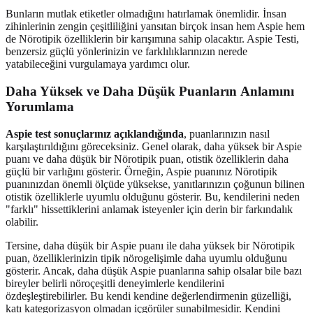
Bunların mutlak etiketler olmadığını hatırlamak önemlidir. İnsan
zihinlerinin zengin çeşitliliğini yansıtan birçok insan hem Aspie hem
de Nörotipik özelliklerin bir karışımına sahip olacaktır. Aspie Testi,
benzersiz güçlü yönlerinizin ve farklılıklarınızın nerede
yatabileceğini vurgulamaya yardımcı olur.
Daha Yüksek ve Daha Düşük Puanların
Anlamını
Yorumlama
Aspie test sonuçlarınız açıklandığında
, puanlarınızın nasıl
karşılaştırıldığını göreceksiniz. Genel olarak, daha yüksek bir Aspie
puanı ve daha düşük bir Nörotipik puan, otistik özelliklerin daha
güçlü bir varlığını gösterir. Örneğin, Aspie puanınız Nörotipik
puanınızdan önemli ölçüde yüksekse, yanıtlarınızın çoğunun bilinen
otistik özelliklerle uyumlu olduğunu gösterir. Bu, kendilerini neden
"farklı" hissettiklerini anlamak isteyenler için derin bir farkındalık
olabilir.
Tersine, daha düşük bir Aspie puanı ile daha yüksek bir Nörotipik
puan, özelliklerinizin tipik nörogelişimle daha uyumlu olduğunu
gösterir. Ancak, daha düşük Aspie puanlarına sahip olsalar bile bazı
bireyler belirli nöroçeşitli deneyimlerle kendilerini
özdeşleştirebilirler. Bu kendi kendine değerlendirmenin güzelliği,
katı kategorizasyon olmadan içgörüler sunabilmesidir. Kendini