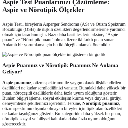
Aspie Test Puanlarınızı
Çözümleme:
Aspie ve Nörotipik Ölçekler
Aspie Testi, bireylerin Asperger Sendromu (AS) ve Otizm Spektrum
Bozukluğu (OSB) ile ilişkili özellikleri değerlendirmelerine yardımcı
olmak için tasarlanmıştır. Bazı daha basit testlerin aksine, "Aspie
puanı" ve "Nörotipik puanı" olmak üzere iki farklı puan sunar.
Anlamlı bir yorumlama için bu iki ölçeği anlamak önemlidir.
Aspie Puanınız
ve Nörotipik Puanınız Ne Anlama
Geliyor?
Aspie puanınız
, otizm spektrumu ile yaygın olarak ilişkilendirilen
özellikleri ne kadar sergilediğinizi yansıtır. Buradaki daha yüksek bir
puan, nöroçeşitli özelliklerle daha fazla uyum olduğunu gösterir.
Bunlar, bilgiyi işleme, sosyal etkileşim kurma veya duyusal girdiyi
deneyimleme şekillerinizi içerebilir. Tersine,
Nörotipik puanınız
,
otizm spektrumu dışında olmayan bireyler için tipik olan özellikleri
ne kadar taşıdığınızı gösterir. Bu kategoride daha yüksek bir puan,
nörotipik sosyal ve bilişsel kalıplarla daha fazla uyum olduğunu
gösterecektir.