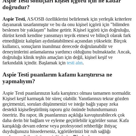
Aspie Testi sonuçları kişisel içgörü için ne kadar
doğrudur?
Aspie Testi
, AS/OSB özelliklerini belirlemek için yerleşik kriterlere
dayanarak tasarlanmıştır ve bu da onu kişisel içgörü için "bilimden
beslenen bir yaklaşım" haline getirir. Kişisel içgörü için doğruluğu,
dürüst kendi kendine yansımayı teşvik etmesi ve bilinçli olarak fark
etmediğiniz kalıpları aydınlatabilmesi açısından yüksektir. Birçok
kullanıcı, sonuçların inanılmaz derecede doğrulanabilir ve
deneyimlerini anlamalarına yardımcı olduğunu bulmaktadır. Ancak,
doğruluğu klinik teşhis amaçları için değil, kişisel keşif ve
farkındalık içindir. Başlamak için
testi alın
.
Aspie Testi puanlarım kafamı karıştırırsa ne
yapmalıyım?
Aspie Testi puanlarınızın kafa karıştırıcı olması tamamen normaldir.
Kişisel keşif karmaşık bir süreç olabilir. Yanıtlarınızı tekrar gözden
geçirmenizi, soruları düşünmenizi ve isteğe bağlı yapay zeka
destekli kişiselleştirilmiş raporu göz önünde bulundurmanızı
öneririz. Bu rapor, ilk puanlarınızı açıklığa kavuşturabilecek çok
daha derin bir bağlam ve eyleme geçirilebilir içgörüler sunar. Kafa
karışıklığı devam ederse veya profesyonel rehberliğe ihtiyaç
duyduğunuzu hissederseniz, içgörülerinizi bir ruh sağlığı