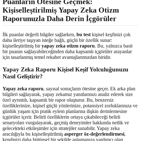
Puanların Ötesine Geçmek:
Kişiselleştirilmiş
Yapay Zeka Otizm
Raporunuzla
Daha Derin İçgörüler
İlk puanlar değerli bilgiler sağlarken,
bu test
kişisel keşfinizi çok
daha ileriye taşıyan isteğe bağlı, güçlü bir özellik sunar:
kişiselleştirilmiş bir
yapay zeka otizm raporu
. Bu, yalnızca basit
bir puanın sağlayabileceğinden daha kapsamlı içgörüler arayanlar
için tasarlanmış temel rekabet avantajlarımızdan biridir.
Yapay Zeka Raporu
Kişisel Keşif Yolculuğunuzu
Nasıl Geliştirir?
Yapay zeka raporu
, sayısal sonuçların ötesine geçer. Ek arka plan
bilgileri sağlayarak, yapay zekamız yanıtlarınızı analiz ederek size
özel ayrıntılı, kapsamlı bir rapor oluşturur. Bu, benzersiz
özelliklerinize, kişisel güçlü yönlerinize, potansiyel zorluklarınıza ve
günlük yaşam için pratik eylem planlarına ilişkin derinlemesine
içgörüler içerir. Belirli özelliklerin ortaya çıkabileceği belirli
senaryoları vurgulayarak, geçmiş deneyimler hakkında netlik ve
gelecekteki etkileşimler için stratejiler sunabilir. Yapay zeka
aracılığıyla bu kişiselleştirilmiş
asperger öz-değerlendirmesi
,
kendinizi daha bütünsel bir şekilde anlamanıza yardımcı olan