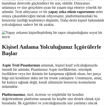
inanılmaz derecede güçlendirici bir araç olabilir. Dünyanızı
anlamaya ve size gerçekten uyan bir yaşam inşa etmeye yönelik bir
adımdır. Testi aldıysanız ve bir
yapay zeka otizm raporunun
neler
ortaya çıkarabileceğini merak ediyorsanız, platformumuzdaki bu
benzersiz özelliği keşfetmeyi düşünün. Daha derin kişisel farkındalık
yolculuğunuz sadece bir tık uzakta.
Kişisel Anlama Yolculuğunuz İçgörülerle
Başlar
Aspie Testi Puanlarınızı
anlamak, kişisel keşif yolculuğunuzda
önemli bir adımdır. Puanlarınız Aspie özelliklerine, nörotipik
özelliklere veya her ikisinin bir karışımına eğilimli olsun, her parça
bilgi sizi kendinize daha net bir resme yaklaştırır. Unutmayın, amaç
bir kutuya sığmak değil, kendi zihninizin benzersiz konturlarını
anlamaktır.
Platformumuz
, özel, ücretsiz ve erişilebilir bir kendini
değerlendirme platformu sunarak bu keşifte size destek olmak için
buradadır. İlk içgörüleri ve yolculuğunuzda size yardımcı olacak