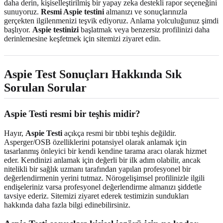
daha derin, kişiselleştirilmiş bir yapay zeka destekli rapor seçeneğini
sunuyoruz.
Resmi Aspie testini
almanızı ve sonuçlarınızla
gerçekten ilgilenmenizi teşvik ediyoruz. Anlama yolculuğunuz şimdi
başlıyor.
Aspie testinizi
başlatmak veya benzersiz profilinizi daha
derinlemesine keşfetmek için sitemizi ziyaret edin.
Aspie Test Sonuçları
Hakkında Sık
Sorulan Sorular
Aspie Testi resmi bir teşhis midir?
Hayır,
Aspie Testi
açıkça resmi bir tıbbi teşhis değildir.
Asperger/OSB özelliklerini potansiyel olarak anlamak için
tasarlanmış önleyici bir kendi kendine tarama aracı olarak hizmet
eder. Kendinizi anlamak için değerli bir ilk adım olabilir, ancak
nitelikli bir sağlık uzmanı tarafından yapılan profesyonel bir
değerlendirmenin yerini tutmaz. Nörogelişimsel profilinizle ilgili
endişeleriniz varsa profesyonel değerlendirme almanızı şiddetle
tavsiye ederiz. Sitemizi ziyaret ederek testimizin sundukları
hakkında daha fazla bilgi edinebilirsiniz.