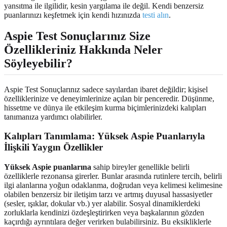
yansıtma ile ilgilidir, kesin yargılama ile değil. Kendi benzersiz
puanlarınızı keşfetmek için kendi hızınızda
testi alın
.
Aspie Test Sonuçlarınız
Size
Özellikleriniz Hakkında Neler
Söyleyebilir?
Aspie Test Sonuçlarınız sadece sayılardan ibaret değildir; kişisel
özelliklerinize ve deneyimlerinize açılan bir penceredir. Düşünme,
hissetme ve dünya ile etkileşim kurma biçimlerinizdeki kalıpları
tanımanıza yardımcı olabilirler.
Kalıpları Tanımlama:
Yüksek Aspie Puanlarıyla
İlişkili Yaygın Özellikler
Yüksek Aspie puanlarına
sahip bireyler genellikle belirli
özelliklerle rezonansa girerler. Bunlar arasında rutinlere tercih, belirli
ilgi alanlarına yoğun odaklanma, doğrudan veya kelimesi kelimesine
olabilen benzersiz bir iletişim tarzı ve artmış duyusal hassasiyetler
(sesler, ışıklar, dokular vb.) yer alabilir. Sosyal dinamiklerdeki
zorluklarla kendinizi özdeşleştirirken veya başkalarının gözden
kaçırdığı ayrıntılara değer verirken bulabilirsiniz. Bu eksikliklerle