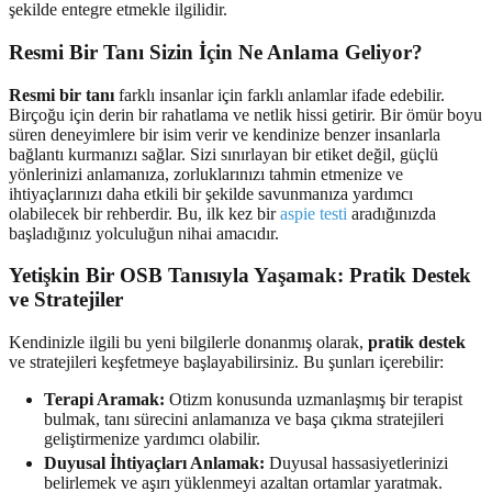
şekilde entegre etmekle ilgilidir.
Resmi Bir Tanı Sizin İçin Ne Anlama Geliyor?
Resmi bir tanı
farklı insanlar için farklı anlamlar ifade edebilir.
Birçoğu için derin bir rahatlama ve netlik hissi getirir. Bir ömür boyu
süren deneyimlere bir isim verir ve kendinize benzer insanlarla
bağlantı kurmanızı sağlar. Sizi sınırlayan bir etiket değil, güçlü
yönlerinizi anlamanıza, zorluklarınızı tahmin etmenize ve
ihtiyaçlarınızı daha etkili bir şekilde savunmanıza yardımcı
olabilecek bir rehberdir. Bu, ilk kez bir
aspie testi
aradığınızda
başladığınız yolculuğun nihai amacıdır.
Yetişkin Bir OSB Tanısıyla Yaşamak: Pratik Destek
ve Stratejiler
Kendinizle ilgili bu yeni bilgilerle donanmış olarak,
pratik destek
ve stratejileri keşfetmeye başlayabilirsiniz. Bu şunları içerebilir:
Terapi Aramak:
Otizm konusunda uzmanlaşmış bir terapist
bulmak, tanı sürecini anlamanıza ve başa çıkma stratejileri
geliştirmenize yardımcı olabilir.
Duyusal İhtiyaçları Anlamak:
Duyusal hassasiyetlerinizi
belirlemek ve aşırı yüklenmeyi azaltan ortamlar yaratmak.