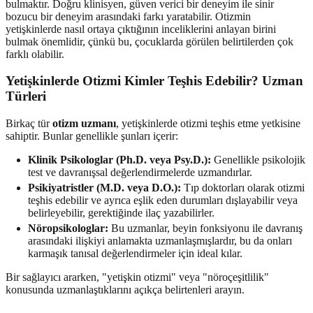
bulmaktır. Doğru klinisyen, güven verici bir deneyim ile sinir
bozucu bir deneyim arasındaki farkı yaratabilir. Otizmin
yetişkinlerde nasıl ortaya çıktığının inceliklerini anlayan birini
bulmak önemlidir, çünkü bu, çocuklarda görülen belirtilerden çok
farklı olabilir.
Yetişkinlerde Otizmi Kimler Teşhis Edebilir? Uzman
Türleri
Birkaç tür
otizm uzmanı
, yetişkinlerde otizmi teşhis etme yetkisine
sahiptir. Bunlar genellikle şunları içerir:
Klinik Psikologlar (Ph.D. veya Psy.D.):
Genellikle psikolojik
test ve davranışsal değerlendirmelerde uzmandırlar.
Psikiyatristler (M.D. veya D.O.):
Tıp doktorları olarak otizmi
teşhis edebilir ve ayrıca eşlik eden durumları dışlayabilir veya
belirleyebilir, gerektiğinde ilaç yazabilirler.
Nöropsikologlar:
Bu uzmanlar, beyin fonksiyonu ile davranış
arasındaki ilişkiyi anlamakta uzmanlaşmışlardır, bu da onları
karmaşık tanısal değerlendirmeler için ideal kılar.
Bir sağlayıcı ararken, "yetişkin otizmi" veya "nöroçeşitlilik"
konusunda uzmanlaştıklarını açıkça belirtenleri arayın.