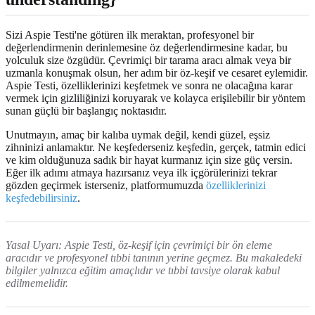
Sizi Aspie Testi'ne götüren ilk meraktan, profesyonel bir
değerlendirmenin derinlemesine öz değerlendirmesine kadar, bu
yolculuk size özgüdür. Çevrimiçi bir tarama aracı almak veya bir
uzmanla konuşmak olsun, her adım bir öz-keşif ve cesaret eylemidir.
Aspie Testi, özelliklerinizi keşfetmek ve sonra ne olacağına karar
vermek için gizliliğinizi koruyarak ve kolayca erişilebilir bir yöntem
sunan güçlü bir başlangıç noktasıdır.
Unutmayın, amaç bir kalıba uymak değil, kendi güzel, eşsiz
zihninizi anlamaktır. Ne keşfederseniz keşfedin, gerçek, tatmin edici
ve kim olduğunuza sadık bir hayat kurmanız için size güç versin.
Eğer ilk adımı atmaya hazırsanız veya ilk içgörülerinizi tekrar
gözden geçirmek isterseniz, platformumuzda
özelliklerinizi
keşfedebilirsiniz
.
Yasal Uyarı: Aspie Testi, öz-keşif için çevrimiçi bir ön eleme
aracıdır ve profesyonel tıbbi tanının yerine geçmez. Bu makaledeki
bilgiler yalnızca eğitim amaçlıdır ve tıbbi tavsiye olarak kabul
edilmemelidir.