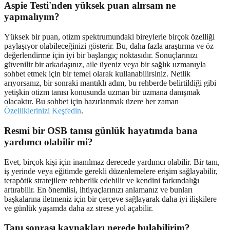
Aspie Testi'nden yüksek puan alırsam ne
yapmalıyım?
Yüksek bir puan, otizm spektrumundaki bireylerle birçok özelliği
paylaşıyor olabileceğinizi gösterir. Bu, daha fazla araştırma ve öz
değerlendirme için iyi bir başlangıç noktasıdır. Sonuçlarınızı
güvenilir bir arkadaşınız, aile üyeniz veya bir sağlık uzmanıyla
sohbet etmek için bir temel olarak kullanabilirsiniz. Netlik
arıyorsanız, bir sonraki mantıklı adım, bu rehberde belirtildiği gibi
yetişkin otizm tanısı konusunda uzman bir uzmana danışmak
olacaktır. Bu sohbet için hazırlanmak üzere her zaman
Özelliklerinizi Keşfedin
.
Resmi bir OSB tanısı günlük hayatımda bana
yardımcı olabilir mi?
Evet, birçok kişi için inanılmaz derecede yardımcı olabilir. Bir tanı,
iş yerinde veya eğitimde gerekli düzenlemelere erişim sağlayabilir,
terapötik stratejilere rehberlik edebilir ve kendini farkındalığı
artırabilir. En önemlisi, ihtiyaçlarınızı anlamanız ve bunları
başkalarına iletmeniz için bir çerçeve sağlayarak daha iyi ilişkilere
ve günlük yaşamda daha az strese yol açabilir.
Tanı sonrası kaynakları nerede bulabilirim?