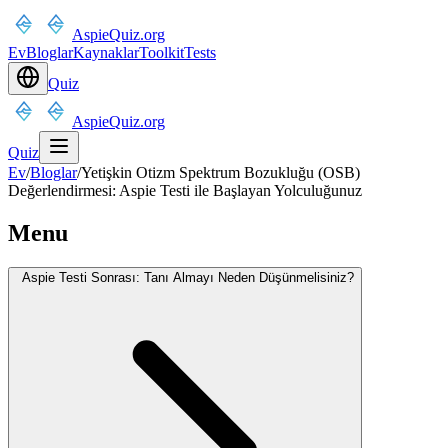
AspieQuiz.org
Ev
Bloglar
Kaynaklar
Toolkit
Tests
Quiz
AspieQuiz.org
Quiz
Ev
/
Bloglar
/
Yetişkin Otizm Spektrum Bozukluğu (OSB)
Değerlendirmesi: Aspie Testi ile Başlayan Yolculuğunuz
Menu
Aspie Testi Sonrası: Tanı Almayı Neden Düşünmelisiniz?