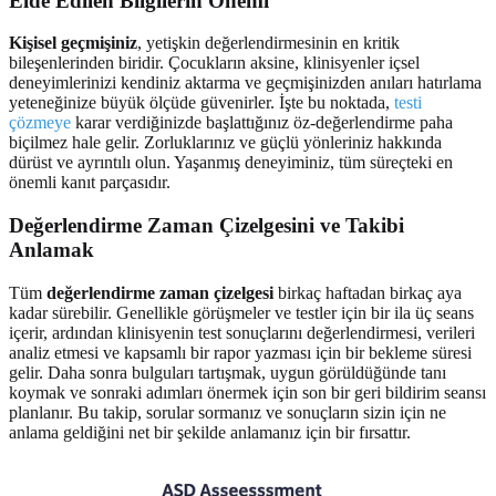
Elde Edilen Bilgilerin Önemi
Kişisel geçmişiniz
, yetişkin değerlendirmesinin en kritik
bileşenlerinden biridir. Çocukların aksine, klinisyenler içsel
deneyimlerinizi kendiniz aktarma ve geçmişinizden anıları hatırlama
yeteneğinize büyük ölçüde güvenirler. İşte bu noktada,
testi
çözmeye
karar verdiğinizde başlattığınız öz-değerlendirme paha
biçilmez hale gelir. Zorluklarınız ve güçlü yönleriniz hakkında
dürüst ve ayrıntılı olun. Yaşanmış deneyiminiz, tüm süreçteki en
önemli kanıt parçasıdır.
Değerlendirme Zaman Çizelgesini ve Takibi
Anlamak
Tüm
değerlendirme zaman çizelgesi
birkaç haftadan birkaç aya
kadar sürebilir. Genellikle görüşmeler ve testler için bir ila üç seans
içerir, ardından klinisyenin test sonuçlarını değerlendirmesi, verileri
analiz etmesi ve kapsamlı bir rapor yazması için bir bekleme süresi
gelir. Daha sonra bulguları tartışmak, uygun görüldüğünde tanı
koymak ve sonraki adımları önermek için son bir geri bildirim seansı
planlanır. Bu takip, sorular sormanız ve sonuçların sizin için ne
anlama geldiğini net bir şekilde anlamanız için bir fırsattır.