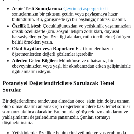
Aspie Testi Sonuçlarınız:
Çevrimiçi asperger testi
sonuçlarınızın bir çıktısını getirin veya paylaşmaya hazır
bulundurun. Bu, görüşmede iyi bir başlangıç noktası olabilir.
Özellik Listesi:
Çocukluğunuzdan ve yetişkinlik yaşamınızdan
otistik özelliklerle (örn. sosyal iletişim zorlukları, duyusal
hassasiyetler, yoğun özel ilgi alanları, rutin tercih etme) örtüşen
belirli örnekleri yazın.
Okul Kayıtları veya Raporları:
Eski karneler bazen
öğretmenlerden değerli gözlemler içerebilir.
Aileden Gelen Bilgiler:
Mümkünse ve rahatsanız, bir
ebeveyninizden veya yaşlı bir akrabanızdan erken gelişiminizle
ilgili anılarını isteyin.
Potansiyel Değerlendiricilere Sorulacak Temel
Sorular
Bir değerlendirme randevusu almadan önce, sizin için doğru uzman
olup olmadıklarını anlamak için değerlendiricilere bazı temel sorular
sormanız akıllıca olacaktır. Bu, onlarla görüşerek uzmanlıklarını ve
yaklaşımlarını değerlendirme şansınızdır. Şunları sormayı
düşünebilirsiniz:
Yetişkinlerde, özellikle benim cinsiyetimde ve yaş grubumda