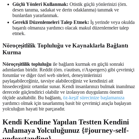
Güçlü Yönleri Kullanmak:
Otistik güçlü yönlerinizi (örn.
desen tanıma, sadakat ve derin odaklanma) tanımak ve
bunlardan yararlanmak.
Gerekli Düzenlemeleri Talep Etmek:
İş yerinde veya okulda
başarılı olmanıza yardımcı olacak makul düzenlemeler talep
etmek.
Nöroçeşitlilik Topluluğu ve Kaynaklarla Bağlantı
Kurma
Nöroçeşitlilik topluluğu
ile bağlantı kurmak en güçlü sonraki
adımlardan biridir. Reddit (örn. r/autism, r/Aspergers) gibi çevrimiçi
forumlar ve diğer özel web siteleri, deneyimlerinizi
paylaşabileceğiniz, tavsiye alabileceğiniz ve kendinizi ait
hissedeceğiniz ortamlar sunar. Kendi insanlarınızı bulmak inanılmaz
derecede güçlendirici olabilir ve izolasyon duygularını önemli
ölçüde azaltabilir. Bu bağlantı,
öz-keşif sürecinize başlamanıza
yardımcı olmak için tasarlanmış basit bir çevrimiçi araçla başlayan
yolculuğun hayati bir parçasıdır.
Kendi Kendine Yapılan Testten Kendini
Anlamaya Yolculuğunuz {#journey-self-
understanding}