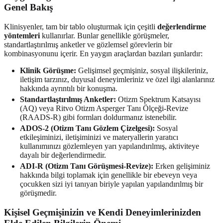
Genel Bakış
Klinisyenler, tam bir tablo oluşturmak için çeşitli
değerlendirme
yöntemleri
kullanırlar. Bunlar genellikle görüşmeler,
standartlaştırılmış anketler ve gözlemsel görevlerin bir
kombinasyonunu içerir. En yaygın araçlardan bazıları şunlardır:
Klinik Görüşme:
Gelişimsel geçmişiniz, sosyal ilişkileriniz,
iletişim tarzınız, duyusal deneyimleriniz ve özel ilgi alanlarınız
hakkında ayrıntılı bir konuşma.
Standartlaştırılmış Anketler:
Otizm Spektrum Katsayısı
(AQ) veya Ritvo Otizm Asperger Tanı Ölçeği-Revize
(RAADS-R) gibi formları doldurmanız istenebilir.
ADOS-2 (Otizm Tanı Gözlem Çizelgesi):
Sosyal
etkileşiminizi, iletişiminizi ve materyallerin yaratıcı
kullanımınızı gözlemleyen yarı yapılandırılmış, aktiviteye
dayalı bir değerlendirmedir.
ADI-R (Otizm Tanı Görüşmesi-Revize):
Erken gelişiminiz
hakkında bilgi toplamak için genellikle bir ebeveyn veya
çocukken sizi iyi tanıyan biriyle yapılan yapılandırılmış bir
görüşmedir.
Kişisel Geçmişinizin ve Kendi Deneyimlerinizden