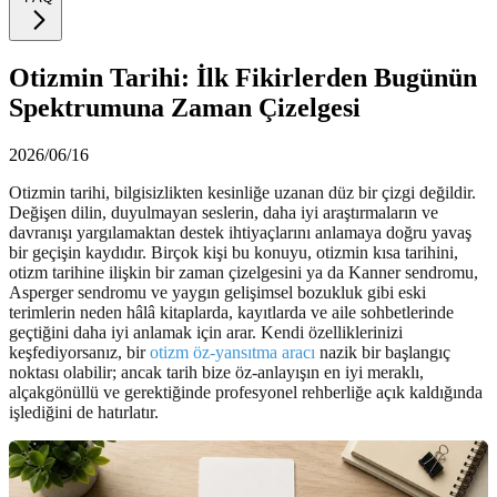
Otizmin Tarihi: İlk Fikirlerden Bugünün
Spektrumuna Zaman Çizelgesi
2026/06/16
Otizmin tarihi, bilgisizlikten kesinliğe uzanan düz bir çizgi değildir.
Değişen dilin, duyulmayan seslerin, daha iyi araştırmaların ve
davranışı yargılamaktan destek ihtiyaçlarını anlamaya doğru yavaş
bir geçişin kaydıdır. Birçok kişi bu konuyu, otizmin kısa tarihini,
otizm tarihine ilişkin bir zaman çizelgesini ya da Kanner sendromu,
Asperger sendromu ve yaygın gelişimsel bozukluk gibi eski
terimlerin neden hâlâ kitaplarda, kayıtlarda ve aile sohbetlerinde
geçtiğini daha iyi anlamak için arar. Kendi özelliklerinizi
keşfediyorsanız, bir
otizm öz-yansıtma aracı
nazik bir başlangıç
noktası olabilir; ancak tarih bize öz-anlayışın en iyi meraklı,
alçakgönüllü ve gerektiğinde profesyonel rehberliğe açık kaldığında
işlediğini de hatırlatır.