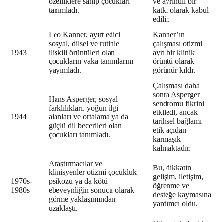
özelliklere sahip çocukları
ve ayrıntılı bir
tanımladı.
katkı olarak kabul
edilir.
Leo Kanner, ayırt edici
Kanner’ın
sosyal, dilsel ve rutinle
çalışması otizmi
1943
ilişkili örüntüleri olan
ayrı bir klinik
çocukların vaka tanımlarını
örüntü olarak
yayımladı.
görünür kıldı.
Çalışması daha
sonra Asperger
Hans Asperger, sosyal
sendromu fikrini
farklılıkları, yoğun ilgi
etkiledi, ancak
1944
alanları ve ortalama ya da
tarihsel bağlamı
güçlü dil becerileri olan
etik açıdan
çocukları tanımladı.
karmaşık
kalmaktadır.
Araştırmacılar ve
Bu, dikkatin
klinisyenler otizmi çocukluk
gelişim, iletişim,
1970s-
psikozu ya da kötü
öğrenme ve
1980s
ebeveynliğin sonucu olarak
desteğe kaymasına
görme yaklaşımından
yardımcı oldu.
uzaklaştı.