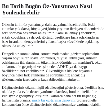
Bu Tarih Bugün Öz-Yansıtmayı Nasıl
Yönlendirebilir
Otizmin tarihi öz-yansıtmayı daha az yalnız hissettirebilir. Eski
tanımlar çok darsa, birçok yetişkinin yaşamın ilerleyen dönemlerinde
soru sormaya başlaması anlaşılırdır. Kamusal anlayış çocuklara,
erkek çocuklara ya da çok görünür özelliklere fazla odaklandıysa,
bazı insanların deneyimlerini yıllarca başka sözcüklerle açıklamış
olması da anlaşılırdır.
Dengeli bir sonraki adım, sonucu zorlamadan gözlem toplamaktır.
Yaşam boyu süren sosyal örüntüleri, duyusal ihtiyaçları, rutinleri,
odaklanmış ilgi alanlarını, tükenmişlik döngülerini, masking’i, okul
anılarını, aile geçmişini ve eşlik eden ADHD ya da kaygı
özelliklerini not edebilirsiniz. Güvendiğiniz kişilere hayatınız
boyunca neler fark ettiklerini de sorabilirsiniz; ancak dış
gözlemcilerin içsel çabayı kaçırabileceğini hatırlayın.
Düşünceleriniz otizmin ilgili olabileceğini gösteriyorsa, özellikle işte,
okulda ya da evde destek yardımcı olacaksa, bunları nitelikli bir
klinisyenle görüşmeyi düşünün. Yalnızca daha net bir başlangıç
haritası istiyorsanız,
nazik bir öz-tarama deneyimi
profesyonelle
konuşmadan önce düşüncelerinizi düzenlemenize yardımcı olabilir.