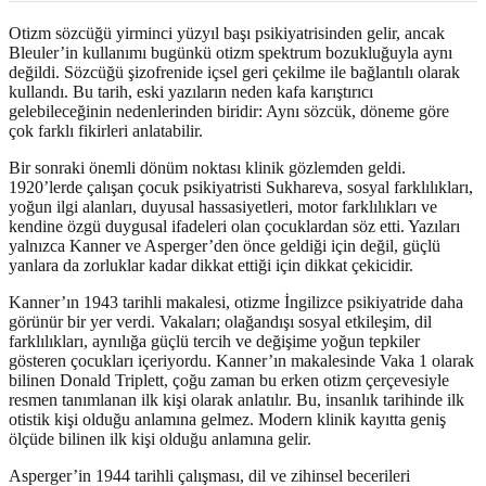
Otizm sözcüğü yirminci yüzyıl başı psikiyatrisinden gelir, ancak
Bleuler’in kullanımı bugünkü otizm spektrum bozukluğuyla aynı
değildi. Sözcüğü şizofrenide içsel geri çekilme ile bağlantılı olarak
kullandı. Bu tarih, eski yazıların neden kafa karıştırıcı
gelebileceğinin nedenlerinden biridir: Aynı sözcük, döneme göre
çok farklı fikirleri anlatabilir.
Bir sonraki önemli dönüm noktası klinik gözlemden geldi.
1920’lerde çalışan çocuk psikiyatristi Sukhareva, sosyal farklılıkları,
yoğun ilgi alanları, duyusal hassasiyetleri, motor farklılıkları ve
kendine özgü duygusal ifadeleri olan çocuklardan söz etti. Yazıları
yalnızca Kanner ve Asperger’den önce geldiği için değil, güçlü
yanlara da zorluklar kadar dikkat ettiği için dikkat çekicidir.
Kanner’ın 1943 tarihli makalesi, otizme İngilizce psikiyatride daha
görünür bir yer verdi. Vakaları; olağandışı sosyal etkileşim, dil
farklılıkları, aynılığa güçlü tercih ve değişime yoğun tepkiler
gösteren çocukları içeriyordu. Kanner’ın makalesinde Vaka 1 olarak
bilinen Donald Triplett, çoğu zaman bu erken otizm çerçevesiyle
resmen tanımlanan ilk kişi olarak anlatılır. Bu, insanlık tarihinde ilk
otistik kişi olduğu anlamına gelmez. Modern klinik kayıtta geniş
ölçüde bilinen ilk kişi olduğu anlamına gelir.
Asperger’in 1944 tarihli çalışması, dil ve zihinsel becerileri