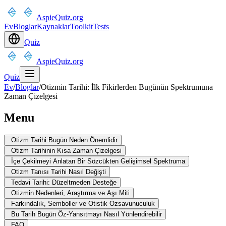
AspieQuiz.org
Ev
Bloglar
Kaynaklar
Toolkit
Tests
Quiz
AspieQuiz.org
Quiz
Ev
/
Bloglar
/
Otizmin Tarihi: İlk Fikirlerden Bugünün Spektrumuna
Zaman Çizelgesi
Menu
Otizm Tarihi Bugün Neden Önemlidir
Otizm Tarihinin Kısa Zaman Çizelgesi
İçe Çekilmeyi Anlatan Bir Sözcükten Gelişimsel Spektruma
Otizm Tanısı Tarihi Nasıl Değişti
Tedavi Tarihi: Düzeltmeden Desteğe
Otizmin Nedenleri, Araştırma ve Aşı Miti
Farkındalık, Semboller ve Otistik Özsavunuculuk
Bu Tarih Bugün Öz-Yansıtmayı Nasıl Yönlendirebilir
FAQ