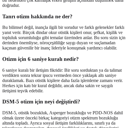
bir nedenden çok karmaşık erken gelişim açısından düşünmek daha
doğrudur.
Tanrı otizm hakkında ne der?
Bu bilimsel değil, inançla ilgili bir sorudur ve farklı gelenekler farklı
yanıt verir. Birçok dindar okur otistik kişileri onur, şefkat, kişilik ve
topluluk sorumluluğu gibi temalar üzerinden anlar. Bu soru sizin için
derinden önemliyse, nöroçeşitliliğe saygı duyan ve suçlamadan
kaçınan güvenilir bir inanç lideriyle konuşmak yardımcı olabilir.
Otizm için 6 saniye kuralı nedir?
6 saniye kuralı bir iletişim fikridir: Bir soru sorduktan ya da talimat
verdikten sonra tekrar ipucu vermeden önce yaklaşık altı saniye
duraklamak. Bazı otistik kişilere daha fazla işlemleme zamanı verir.
Herkes için katı bir kural değildir, ancak daha sakin ve saygılı
iletişimi teşvik edebilir.
DSM-5 otizm için neyi değiştirdi?
DSM-5, otistik bozukluk, Asperger bozukluğu ve PDD-NOS dahil
olmak üzere önceki birkaç kategoriyi otizm spektrum bozukluğu
altında topladı. Ayrıca sosyal iletişim farklılıklarını, sınırlı ya da