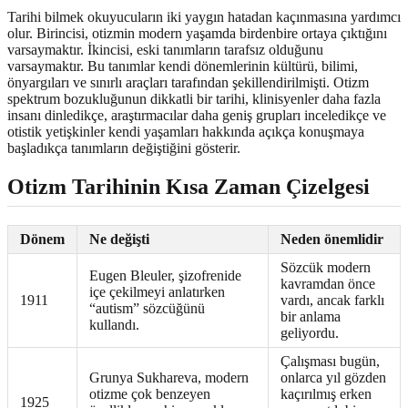
Tarihi bilmek okuyucuların iki yaygın hatadan kaçınmasına yardımcı
olur. Birincisi, otizmin modern yaşamda birdenbire ortaya çıktığını
varsaymaktır. İkincisi, eski tanımların tarafsız olduğunu
varsaymaktır. Bu tanımlar kendi dönemlerinin kültürü, bilimi,
önyargıları ve sınırlı araçları tarafından şekillendirilmişti. Otizm
spektrum bozukluğunun dikkatli bir tarihi, klinisyenler daha fazla
insanı dinledikçe, araştırmacılar daha geniş grupları inceledikçe ve
otistik yetişkinler kendi yaşamları hakkında açıkça konuşmaya
başladıkça tanımların değiştiğini gösterir.
Otizm Tarihinin Kısa Zaman Çizelgesi
Dönem
Ne değişti
Neden önemlidir
Sözcük modern
Eugen Bleuler, şizofrenide
kavramdan önce
içe çekilmeyi anlatırken
1911
vardı, ancak farklı
“autism” sözcüğünü
bir anlama
kullandı.
geliyordu.
Çalışması bugün,
Grunya Sukhareva, modern
onlarca yıl gözden
otizme çok benzeyen
kaçırılmış erken
1925