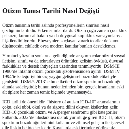
Otizm Tanısı Tarihi Nasıl Değişti
Otizm tanısının tarihi aslında profesyonellerin sınırları nasıl
çizdiğinin tarihidir. Erken sınırlar dardı. Otizm çoğu zaman çocukluk
psikozu, kurumsal bakım ya da duygusal kopukluk varsayımlarıyla
ilişkilendiriliyordu. Ebeveynleri suçlayan zararlı teoriler de kamu
düşüncesini etkiledi; oysa modern kanıtlar bunları desteklemez.
Yirminci yüzyılın sonlarına gelindiğinde araştırmacılar otizmi sosyal
iletişim, sınırlı ya da tekrarlayıcı örüntüler, gelişim öyküsü, duyusal
farklılıklar ve destek ihtiyaçları üzerinden tanımlıyordu. DSM-III
1980’de infantil otizmi çocukluk şizofrenisinden ayırdı. DSM-IV
1994’te kategoriyi birkaç yaygın gelişimsel bozukluk etiketiyle
genişletti. DSM-5 2013’te bu etiketleri otizm spektrum bozukluğu
altında sadeleştirdi; bunun nedenlerinden biri gerçek insanların eski
alt tiplere her zaman temiz biçimde uymamasıydı.
ICD tarihi de önemlidir. “history of autism ICD-10” aramalarının
çoğu, eski tıbbi, okul ya da sigorta dilini okuyan kişilerden gelir.
ICD-10 çocukluk otizmi ve Asperger sendromu gibi kategoriler
kullandı. 2022’de uluslararası olarak yürürlüğe giren ICD-11, otizm
spektrum bozukluğu terimini kullanır ve zihinsel gelişim ile işlevsel
dile ilişkin belirteçler içerir. Kayıtlarda eski terimler görürseniz,