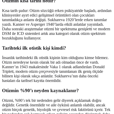
Otizmin kısa tarihi nedir?
Kısa tarih şudur: Otizm sözcüğü erken psikiyatride başladı, ardından
klinisyenler ayırt edici gelişimsel örüntüleri olan çocukları
tanımladıkça anlamı değişti. Sukhareva 1920’lerde erken tanımlar
yazdı. Kanner ve Asperger 1940’larda etkili anlatılar yayımladı.
Daha sonraki araştırmalar otizmi bir spektruma genişletti ve modern
DSM ile ICD sistemleri artık ana kategori olarak otizm spektrum
bozukluğunu kullanıyor.
Tarihteki ilk otistik kişi kimdi?
İnsanlık tarihindeki ilk otistik kişinin kim olduğunu kimse bilemez.
Otizm neredeyse kesin olarak bir adı olmadan önce de vardı.
Kanner’ın 1943 makalesinde Vaka 1 olarak adlandırılan Donald
Triplett, modern otizm çerçevesiyle tanımlanan ilk geniş ölçüde
bilinen kişi olarak sıkça anlatılır. Sukhareva’nın daha önceki
hastaları da tarihsel kayıtta önemlidir.
Otizmin %90’ı neyden kaynaklanır?
Otizmi, %90’ı tek bir nedenden gelir diyerek açıklamak doğru
değildir. Genetik önemlidir ve aile öyküsü anlamlı olabilir, ancak
otizm birçok genetik, biyolojik ve çevresel risk faktörünü içerir. Tek