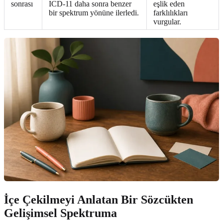
sonrası
ICD-11 daha sonra benzer
eşlik eden
bir spektrum yönüne ilerledi.
farklılıkları
vurgular.
İçe Çekilmeyi Anlatan Bir Sözcükten
Gelişimsel Spektruma