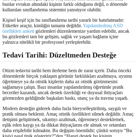
bunlar evrakın altındaki kişinin farklı olduğunu değil, o dönemde
kullanılan sınıflandırma sistemini yansıtıyor olabilir.
Kişisel keşif için bu sınıflandırma tarihi yararlı bir hatırlatmadır:
Etiketler araçtır, kimliğin tamamı değildir.
Yapılandırılmış ASD
özellikleri anketi
gözlemleri düzenlemenize yardım edebilir, ancak
bu gözlemleri tam bir gelişim, sağlık ve yaşam bağlamı içine
yalnızca nitelikli bir profesyonel yerleştirebilir.
Tedavi Tarihi: Düzeltmeden Desteğe
Otizm tedavisi tarihi hem ilerleme hem de zarar içerir. Daha önceki
dönemlerde birçok yaklaşım görünür farklılıkları azaltmaya, uyumu
öğretmeye ya da otistik kişilerin daha az otistik görünmesini
sağlamaya çalıştı. Bazı insanlar yapılandırılmış öğretimle pratik
beceriler kazandı, ancak destek özerkliği ve duyusal ihtiyaçları
görmezden geldiğinde başkaları baskı, utanç ya da travma yaşadı.
Modern desteğin giderek daha fazla bireyselleştirilmiş, saygılı ve
pratik olması beklenir. Amaç otistik özellikleri silmek değildir. Amaç
iletişimi geliştirmek, sıkıntıyı azaltmak, öğrenmeyi desteklemek,
eşlik eden kaygı ya da dikkat ihtiyaçlarını ele almak ve ortamları
daha erişilebilir kılmaktır. Bu değişim önemlidir; çünkü soruyu “Bu
kişiyi nasıl tipik gösteririz?”den “Hangi destek bu kişinin