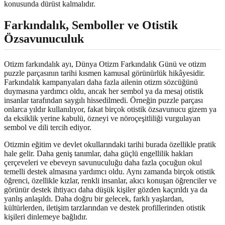
konusunda dürüst kalmalıdır.
Farkındalık, Semboller ve Otistik
Özsavunuculuk
Otizm farkındalık ayı, Dünya Otizm Farkındalık Günü ve otizm
puzzle parçasının tarihi kısmen kamusal görünürlük hikâyesidir.
Farkındalık kampanyaları daha fazla ailenin otizm sözcüğünü
duymasına yardımcı oldu, ancak her sembol ya da mesaj otistik
insanlar tarafından saygılı hissedilmedi. Örneğin puzzle parçası
onlarca yıldır kullanılıyor, fakat birçok otistik özsavunucu gizem ya
da eksiklik yerine kabulü, özneyi ve nöroçeşitliliği vurgulayan
sembol ve dili tercih ediyor.
Otizmin eğitim ve devlet okullarındaki tarihi burada özellikle pratik
hale gelir. Daha geniş tanımlar, daha güçlü engellilik hakları
çerçeveleri ve ebeveyn savunuculuğu daha fazla çocuğun okul
temelli destek almasına yardımcı oldu. Aynı zamanda birçok otistik
öğrenci, özellikle kızlar, renkli insanlar, akıcı konuşan öğrenciler ve
görünür destek ihtiyacı daha düşük kişiler gözden kaçırıldı ya da
yanlış anlaşıldı. Daha doğru bir gelecek, farklı yaşlardan,
kültürlerden, iletişim tarzlarından ve destek profillerinden otistik
kişileri dinlemeye bağlıdır.