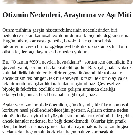
Otizmin Nedenleri, Araştırma ve Aşı Miti
Otizm tarihinin gergin hissettirebilmesinin nedenlerinden biri,
nedenlere ilişkin kamusal teorilerin dramatik biçimde değişmesidir.
Bugün otizm, karmaşık genetik, biyolojik ve çevresel risk
faktörlerini içeren bir nörogelişimsel farklılık olarak anlaşılır. Tüm
otistik kişileri açıklayan tek bir neden yoktur.
Bu, “Otizmin %90’ı neyden kaynaklanır?” sorusu için önemlidir. En
güvenli yanıt, sorunun fazla basit olduğudur. Bazı çalışmalar yüksek
kalıtılabilirlik tahminleri bildirir ve genetik önemli bir rol oynar;
ancak otizm tek bir gen, tek bir ebeveynlik tarzı, tek bir olay ya da
tek bir modern alışkanlık tarafından oluşturulmaz. Çevresel ve
biyolojik faktörler, özellikle erken gelişim sırasında olasılığı
etkileyebilir, ancak basit bir anahtar gibi çalışmazlar.
Aşılar ve otizm tarihi de önemlidir, çünkü yanlış bir fikrin kamusal
korkuyu nasıl şekillendirebileceğini gösterir. Aşıların otizme neden
olduğu iddiaları yirminci yüzyılın sonlarında çok görünür hale geldi,
ancak kanıtlar nedensel bir bağı desteklemedi. Okurlar için pratik
ders, tarihsel tartışmayı güncel kanıttan ayırmaktır. İyi otizm bilgisi
suçlamadan kaçınmalı, korkudan kaçınmalı ve karmaşıklık