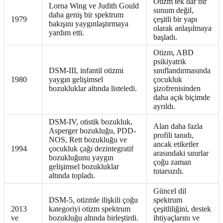
Otizm tek dar bir
Lorna Wing ve Judith Gould
sunum değil,
daha geniş bir spektrum
1979
çeşitli bir yapı
bakışını yaygınlaştırmaya
olarak anlaşılmaya
yardım etti.
başladı.
Otizm, ABD
psikiyatrik
DSM-III, infantil otizmi
sınıflandırmasında
1980
yaygın gelişimsel
çocukluk
bozukluklar altında listeledi.
şizofrenisinden
daha açık biçimde
ayrıldı.
DSM-IV, otistik bozukluk,
Alan daha fazla
Asperger bozukluğu, PDD-
profili tanıdı,
NOS, Rett bozukluğu ve
ancak etiketler
1994
çocukluk çağı dezintegratif
arasındaki sınırlar
bozukluğunu yaygın
çoğu zaman
gelişimsel bozukluklar
tutarsızdı.
altında topladı.
Güncel dil
DSM-5, otizmle ilişkili çoğu
spektrum
2013
kategoriyi otizm spektrum
çeşitliliğini, destek
ve
bozukluğu altında birleştirdi.
ihtiyaçlarını ve