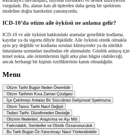
tekrarlayıcı davranışları, duyusal özellikleri ve destek düzeylerini
vurguladı. Bu, alanın katı alt tiplerden daha geniş bir spektrum
modeline doğru hareketini yansıtıyordu.
ICD-10’da otizm aile öyküsü ne anlama gelir?
ICD-10 ve aile öyküsü hakkındaki aramalar genellikle kodlama,
kayıtlar ya da sigorta diliyle ilişkilidir. Aile öyküsü otistik olmakla
aynı şey değildir ve kodlama soruları klinisyenler ya da nitelikli
faturalama uzmanları tarafından ele alınmalıdır. Günlük anlayış için
temel nokta, aile örüntülerinin ilgili arka plan bilgisi olabileceği,
ancak herhangi bir kişinin özelliklerinin kanıtı olmadığıdır.
Menu
Otizm Tarihi Bugün Neden Önemlidir
Otizm Tarihinin Kısa Zaman Çizelgesi
İçe Çekilmeyi Anlatan Bir Sözcükten Gelişimsel Spektruma
Otizm Tanısı Tarihi Nasıl Değişti
Tedavi Tarihi: Düzeltmeden Desteğe
Otizmin Nedenleri, Araştırma ve Aşı Miti
Farkındalık, Semboller ve Otistik Özsavunuculuk
Bu Tarih Bugün Öz-Yansıtmayı Nasıl Yönlendirebilir