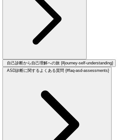
自己診断から自己理解への旅 {#journey-self-understanding}
ASD診断に関するよくある質問 {#faq-asd-assessments}