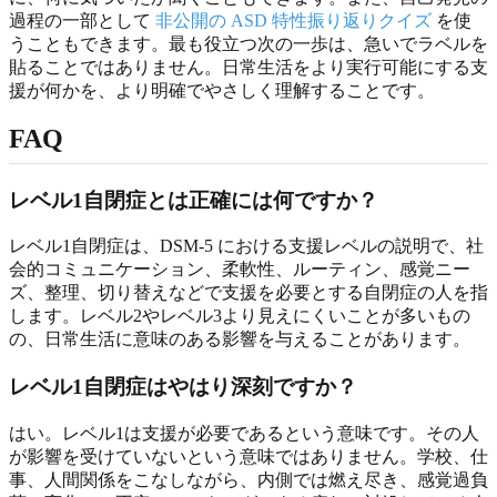
過程の一部として
非公開の ASD 特性振り返りクイズ
を使
うこともできます。最も役立つ次の一歩は、急いでラベルを
貼ることではありません。日常生活をより実行可能にする支
援が何かを、より明確でやさしく理解することです。
FAQ
レベル1自閉症とは正確には何ですか？
レベル1自閉症は、DSM-5 における支援レベルの説明で、社
会的コミュニケーション、柔軟性、ルーティン、感覚ニー
ズ、整理、切り替えなどで支援を必要とする自閉症の人を指
します。レベル2やレベル3より見えにくいことが多いもの
の、日常生活に意味のある影響を与えることがあります。
レベル1自閉症はやはり深刻ですか？
はい。レベル1は支援が必要であるという意味です。その人
が影響を受けていないという意味ではありません。学校、仕
事、人間関係をこなしながら、内側では燃え尽き、感覚過負