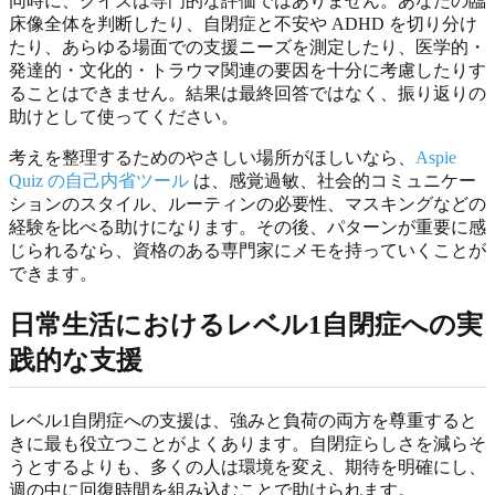
同時に、クイズは専門的な評価ではありません。あなたの臨
床像全体を判断したり、自閉症と不安や ADHD を切り分け
たり、あらゆる場面での支援ニーズを測定したり、医学的・
発達的・文化的・トラウマ関連の要因を十分に考慮したりす
ることはできません。結果は最終回答ではなく、振り返りの
助けとして使ってください。
考えを整理するためのやさしい場所がほしいなら、
Aspie
Quiz の自己内省ツール
は、感覚過敏、社会的コミュニケー
ションのスタイル、ルーティンの必要性、マスキングなどの
経験を比べる助けになります。その後、パターンが重要に感
じられるなら、資格のある専門家にメモを持っていくことが
できます。
日常生活におけるレベル1自閉症への実
践的な支援
レベル1自閉症への支援は、強みと負荷の両方を尊重すると
きに最も役立つことがよくあります。自閉症らしさを減らそ
うとするよりも、多くの人は環境を変え、期待を明確にし、
週の中に回復時間を組み込むことで助けられます。