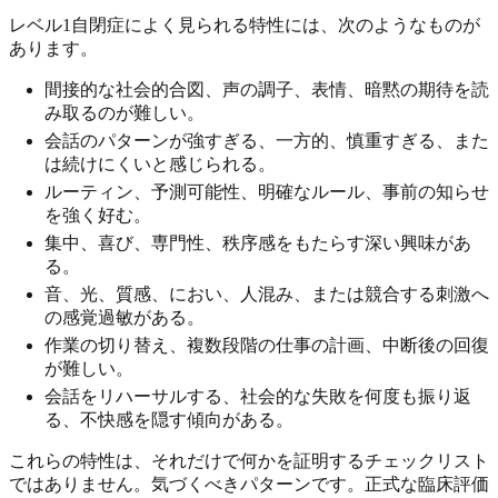
レベル1自閉症によく見られる特性には、次のようなものが
あります。
間接的な社会的合図、声の調子、表情、暗黙の期待を読
み取るのが難しい。
会話のパターンが強すぎる、一方的、慎重すぎる、また
は続けにくいと感じられる。
ルーティン、予測可能性、明確なルール、事前の知らせ
を強く好む。
集中、喜び、専門性、秩序感をもたらす深い興味があ
る。
音、光、質感、におい、人混み、または競合する刺激へ
の感覚過敏がある。
作業の切り替え、複数段階の仕事の計画、中断後の回復
が難しい。
会話をリハーサルする、社会的な失敗を何度も振り返
る、不快感を隠す傾向がある。
これらの特性は、それだけで何かを証明するチェックリスト
ではありません。気づくべきパターンです。正式な臨床評価