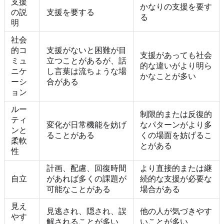
支援
かなりの支援を要す
の説
支援を要する
る
明
社会
的コ
支援がないと困難が目
支援があっても社会
ミュ
立つことがあるが、話
的な違いがより明ら
ニケ
し言葉は流ちょうな場
かなことが多い
ーシ
合がある
ョン
ルー
制限的または反復的
ティ
変化が日常機能を妨げ
なパターンがより多
ンと
ることがある
くの場面を妨げるこ
柔軟
とがある
性
計画、配慮、回復時間
より直接的または継
自立
があれば多くの課題が
続的な支援が必要な
可能なことがある
場合がある
見え
見逃され、隠され、誤
他の人が気づきやす
やす
解されることが多い
いことが多い