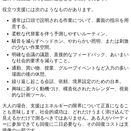
役立つ支援には次のようなものがあります。
通常は口頭で説明される作業について、書面の指示を用
意する。
柔軟な代替案を伴う予測しやすいルーティン。
騒音を減らすヘッドホン、やわらかい照明、または刺激
の少ない作業空間。
明確な会議の議題、直接的なフィードバック、あいまい
な社会的要求を減らすこと。
通勤、買い物、授業、グループイベントなど入力の多い
場面の後の休憩。
繰り返し起こる会話、依頼、境界設定のための台本。
興味に基づく動機づけ、構造化されたカレンダー、視覚
的な計画ツール。
大人の場合、支援はエネルギーの限界について正直になるこ
とも意味します。社会的成功は、どれだけうまく溶け込んで
見えるかだけで測るべきではありません。ある人がパーティ
ーに参加できても回復に二日必要なら、その回復コストは支
援像の一部です。