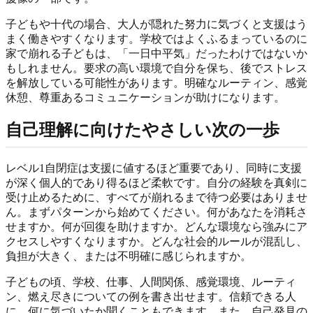
子どもや十代の場合、大人が隠れた努力に気づくと支援はう
まく働きやすくなります。学校ではよくふるまっているのに
家で崩れる子どもは、「一日中平気」だったわけではないか
もしれません。要求の高い環境で自分を保ち、後でストレス
を解放している可能性があります。明確なルーティン、感覚
休憩、尊重あるコミュニケーションが助けになります。
自己理解に向けたやさしい次の一歩
レベル1自閉症は支援に値するほど重要であり、同時に支援
が深く個人的であり得るほど柔軟です。自分の経験を真剣に
受け止めるために、すべてが崩れるまで待つ必要はありませ
ん。まずパターンから始めてください。何があなたを消耗さ
せますか。何が回復を助けますか。どんな環境なら強みにア
クセスしやすくなりますか。どんな社会的ルールが混乱し、
負担が大きく、または不明確に感じられますか。
子どもの頃、学校、仕事、人間関係、感覚環境、ルーティ
ン、燃え尽きについての例を書き出せます。信頼できる人
に、何に気づいたか聞くこともできます。また、自己発見の