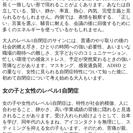
長く一致しない形で現れることがよくあります。あなたは自
立している、賢い、静か、率直、熱心、内気、完璧主義と見
られるかもしれません。内側では、表情を観察する、「正し
い」言葉を選ぶ、騒音に耐える、会議の後に回復するために
多くのエネルギーを使っているかもしれません。
大人のレベル1自閉症のサインには、普通のやり取りの後の
社会的燃え尽き、ひとりの時間への強い必要性、あいまいな
職場の期待への難しさ、文字どおりのコミュニケーション、
忙しい環境での感覚ストレス、予定が突然変わるときの強い
苦痛などがあります。マスキング、感覚過負荷、ADHD と
の重なり、女性に見られる自閉症特性について知った後に、
初めて自閉症について考え始める大人もいます。
女の子と女性のレベル1自閉症
女の子や女性のレベル1自閉症は、特性が社会的模倣、人に
合わせること、静かさ、高い学業成績の背後に隠れると見逃
されることがあります。受け入れられ続けようとして、台本
を学び、同年代の人をまね、アイコンタクトを無理にし、ス
ティミングを抑える女の子もいます。そのため、苦痛が親、