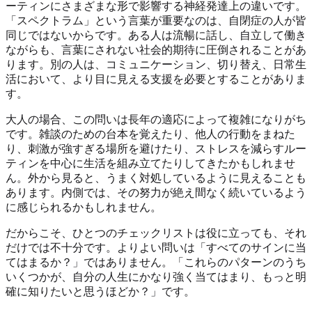
ーティンにさまざまな形で影響する神経発達上の違いです。
「スペクトラム」という言葉が重要なのは、自閉症の人が皆
同じではないからです。ある人は流暢に話し、自立して働き
ながらも、言葉にされない社会的期待に圧倒されることがあ
ります。別の人は、コミュニケーション、切り替え、日常生
活において、より目に見える支援を必要とすることがありま
す。
大人の場合、この問いは長年の適応によって複雑になりがち
です。雑談のための台本を覚えたり、他人の行動をまねた
り、刺激が強すぎる場所を避けたり、ストレスを減らすルー
ティンを中心に生活を組み立てたりしてきたかもしれませ
ん。外から見ると、うまく対処しているように見えることも
あります。内側では、その努力が絶え間なく続いているよう
に感じられるかもしれません。
だからこそ、ひとつのチェックリストは役に立っても、それ
だけでは不十分です。よりよい問いは「すべてのサインに当
てはまるか？」ではありません。「これらのパターンのうち
いくつかが、自分の人生にかなり強く当てはまり、もっと明
確に知りたいと思うほどか？」です。