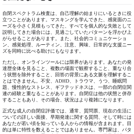
自閉スペクトラム検査は、自己理解の始まりにいるときに役
立つことがあります。マスキングを学んできた、感覚面のニ
ーズを小さく見積もってきた、すべてを個人的な失敗として
説明してきた場合には、見過ごしていたパターンを浮かび上
がらせることがあります。また、社会的コミュニケーショ
ン、感覚処理、ルーティン、注意、興味、日常的な支援ニー
ズを同時に比べる助けにもなります。
ただし、オンラインツールには限界があります。あなたの発
達歴全体を見ること、複数の場面で観察すること、重なり合
う状態を除外すること、回答の背景にある文脈を理解するこ
とはできません。不安、ADHD、トラウマ、うつ、睡眠問
題、慢性的なストレス、ギフテッドネスは、一部の自閉症関
連の経験と重なることがあります。自閉症は他の状態と併存
することもあり、その場合、状況はより複雑になります。
正式な成人の自閉症評価では、通常、質問票、現在の生活に
ついての詳しい面接、早期発達に関する質問、そして時には
あなたが若い頃を知っている人からの情報が含まれます。目
的は単に特性を数えることではありません。専門家は、パタ