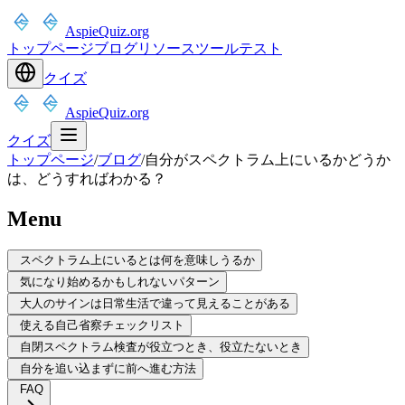
AspieQuiz.org
トップページ
ブログ
リソース
ツール
テスト
クイズ
AspieQuiz.org
クイズ
トップページ
/
ブログ
/
自分がスペクトラム上にいるかどうか
は、どうすればわかる？
Menu
スペクトラム上にいるとは何を意味しうるか
気になり始めるかもしれないパターン
大人のサインは日常生活で違って見えることがある
使える自己省察チェックリスト
自閉スペクトラム検査が役立つとき、役立たないとき
自分を追い込まずに前へ進む方法
FAQ