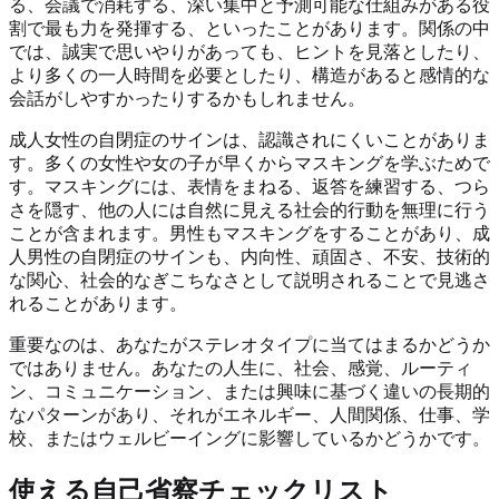
る、会議で消耗する、深い集中と予測可能な仕組みがある役
割で最も力を発揮する、といったことがあります。関係の中
では、誠実で思いやりがあっても、ヒントを見落としたり、
より多くの一人時間を必要としたり、構造があると感情的な
会話がしやすかったりするかもしれません。
成人女性の自閉症のサインは、認識されにくいことがありま
す。多くの女性や女の子が早くからマスキングを学ぶためで
す。マスキングには、表情をまねる、返答を練習する、つら
さを隠す、他の人には自然に見える社会的行動を無理に行う
ことが含まれます。男性もマスキングをすることがあり、成
人男性の自閉症のサインも、内向性、頑固さ、不安、技術的
な関心、社会的なぎこちなさとして説明されることで見逃さ
れることがあります。
重要なのは、あなたがステレオタイプに当てはまるかどうか
ではありません。あなたの人生に、社会、感覚、ルーティ
ン、コミュニケーション、または興味に基づく違いの長期的
なパターンがあり、それがエネルギー、人間関係、仕事、学
校、またはウェルビーイングに影響しているかどうかです。
使える自己省察チェックリスト