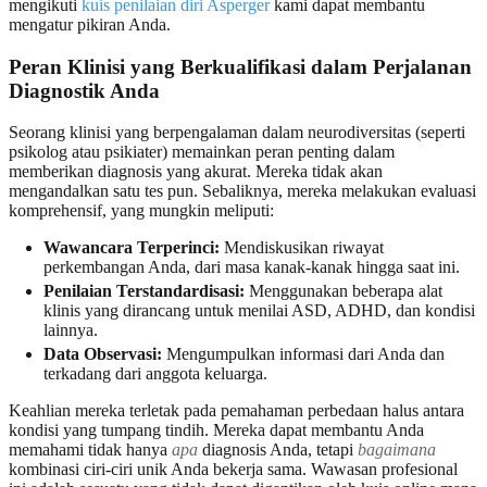
mengikuti
kuis penilaian diri Asperger
kami dapat membantu
mengatur pikiran Anda.
Peran Klinisi yang Berkualifikasi dalam Perjalanan
Diagnostik Anda
Seorang klinisi yang berpengalaman dalam neurodiversitas (seperti
psikolog atau psikiater) memainkan peran penting dalam
memberikan diagnosis yang akurat. Mereka tidak akan
mengandalkan satu tes pun. Sebaliknya, mereka melakukan evaluasi
komprehensif, yang mungkin meliputi:
Wawancara Terperinci:
Mendiskusikan riwayat
perkembangan Anda, dari masa kanak-kanak hingga saat ini.
Penilaian Terstandardisasi:
Menggunakan beberapa alat
klinis yang dirancang untuk menilai ASD, ADHD, dan kondisi
lainnya.
Data Observasi:
Mengumpulkan informasi dari Anda dan
terkadang dari anggota keluarga.
Keahlian mereka terletak pada pemahaman perbedaan halus antara
kondisi yang tumpang tindih. Mereka dapat membantu Anda
memahami tidak hanya
apa
diagnosis Anda, tetapi
bagaimana
kombinasi ciri-ciri unik Anda bekerja sama. Wawasan profesional