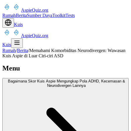
AspieQuiz.org
Rumah
Berita
Sumber Daya
Toolkit
Tests
Kuis
AspieQuiz.org
Kuis
Rumah
/
Berita
/
Memahami Komorbiditas Neurodivergen: Wawasan
Kuis Aspie di Luar Ciri-ciri ASD
Menu
Bagaimana Skor Kuis Aspie Mengungkap Pola ADHD, Kecemasan &
Neurodivergen Lainnya