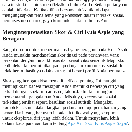
cara terstruktur untuk merefleksikan hidup Anda. Setiap pertanyaan
adalah titik data. Ketika dilihat bersama, titik-titik ini dapat
mengungkapkan tema-tema yang konsisten dalam interaksi sosial,
pemrosesan sensorik, gaya komunikasi, dan rutinitas Anda.
Menginterpretasikan Skor & Ciri Kuis Aspie yang
Beragam
Sangat umum untuk menerima hasil yang beragam pada Kuis Aspie.
Anda mungkin mendapatkan skor tinggi pada pertanyaan yang
berkaitan dengan minat khusus dan sensitivitas sensorik tetapi skor
lebih dekat ke neurotipikal pada pertanyaan komunikasi sosial. Ini
tidak berarti hasilnya tidak akurat; ini berarti profil Anda bernuansa.
Skor yang beragam bisa menjadi indikasi penting. Ini mungkin
menunjukkan bahwa meskipun Anda memiliki beberapa ciri yang
terkait dengan spektrum autisme, faktor-faktor lain mungkin
memengaruhi pengalaman Anda. Misalnya, kecemasan sosial
terkadang terlihat seperti kesulitan sosial autistik. Mengakui
kompleksitas ini adalah langkah pertama menuju pemahaman yang
benar. Hasil yang beragam ini adalah titik awal yang sempurna
untuk eksplorasi diri yang lebih dalam. Untuk menyelami lebih
dalam, baca panduan kami tentang
Apa Arti Skor Kuis Aspie Saya?
.