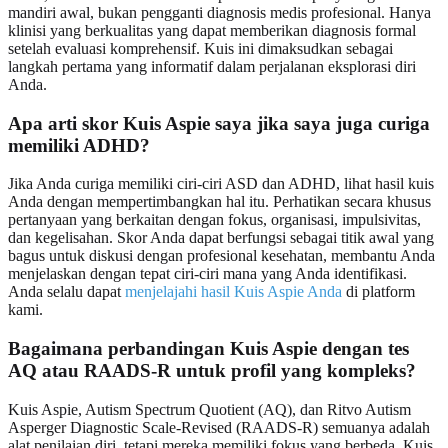
mandiri awal, bukan pengganti diagnosis medis profesional. Hanya
klinisi yang berkualitas yang dapat memberikan diagnosis formal
setelah evaluasi komprehensif. Kuis ini dimaksudkan sebagai
langkah pertama yang informatif dalam perjalanan eksplorasi diri
Anda.
Apa arti skor Kuis Aspie saya jika saya juga curiga
memiliki ADHD?
Jika Anda curiga memiliki ciri-ciri ASD dan ADHD, lihat hasil kuis
Anda dengan mempertimbangkan hal itu. Perhatikan secara khusus
pertanyaan yang berkaitan dengan fokus, organisasi, impulsivitas,
dan kegelisahan. Skor Anda dapat berfungsi sebagai titik awal yang
bagus untuk diskusi dengan profesional kesehatan, membantu Anda
menjelaskan dengan tepat ciri-ciri mana yang Anda identifikasi.
Anda selalu dapat
menjelajahi hasil Kuis Aspie Anda
di platform
kami.
Bagaimana perbandingan Kuis Aspie dengan tes
AQ atau RAADS-R untuk profil yang kompleks?
Kuis Aspie, Autism Spectrum Quotient (AQ), dan Ritvo Autism
Asperger Diagnostic Scale-Revised (RAADS-R) semuanya adalah
alat penilaian diri, tetapi mereka memiliki fokus yang berbeda. Kuis