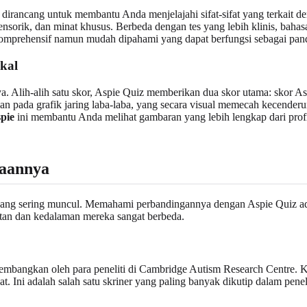
dirancang untuk membantu Anda menjelajahi sifat-sifat yang terkait de
s sensorik, dan minat khusus. Berbeda dengan tes yang lebih klinis, ba
mprehensif namun mudah dipahami yang dapat berfungsi sebagai pandua
ikal
lnya. Alih-alih satu skor, Aspie Quiz memberikan dua skor utama: skor 
an pada grafik jaring laba-laba, yang secara visual memecah kecenderu
spie
ini membantu Anda melihat gambaran yang lebih lengkap dari profil
daannya
 yang sering muncul. Memahami perbandingannya dengan Aspie Quiz ada
atan dan kedalaman mereka sangat berbeda.
kembangkan oleh para peneliti di Cambridge Autism Research Centre. K
epat. Ini adalah salah satu skriner yang paling banyak dikutip dalam p