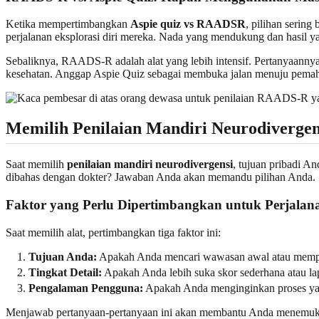
Ketika mempertimbangkan
Aspie quiz vs RAADSR
, pilihan sering
perjalanan eksplorasi diri mereka. Nada yang mendukung dan hasil yan
Sebaliknya, RAADS-R adalah alat yang lebih intensif. Pertanyaannya l
kesehatan. Anggap Aspie Quiz sebagai membuka jalan menuju pemaha
Memilih Penilaian Mandiri Neurodivergen
Saat memilih
penilaian mandiri neurodivergensi
, tujuan pribadi 
dibahas dengan dokter? Jawaban Anda akan memandu pilihan Anda.
Faktor yang Perlu Dipertimbangkan untuk Perjala
Saat memilih alat, pertimbangkan tiga faktor ini:
Tujuan Anda:
Apakah Anda mencari wawasan awal atau memper
Tingkat Detail:
Apakah Anda lebih suka skor sederhana atau lap
Pengalaman Pengguna:
Apakah Anda menginginkan proses yang
Menjawab pertanyaan-pertanyaan ini akan membantu Anda menemukan 