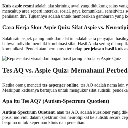
Kuis aspie resmi
adalah alat skrining awal yang didukung sains yang 
mencakup area seperti interaksi sosial, gaya komunikasi, sensitivita
penilaian diri. Tujuannya adalah untuk memberikan gambaran yang ko
Cara Kerja Skor Aspie Quiz: Sifat Aspie vs. Neurotip
Salah satu aspek paling unik dari alat ini adalah cara penyajian hasi
bahwa individu memiliki kombinasi sifat. Hasil Anda sering ditampilk
komunikasi. Pendekatan bernuansa terhadap
penjelasan hasil kuis a
Tes AQ vs. Aspie Quiz: Memahami Perbe
Ketika orang mencari
tes asperger online
, tes AQ adalah nama lain
Meskipun keduanya bertujuan untuk mengukur sifat autistik, pendek
Apa itu Tes AQ? (Autism-Spectrum Quotient)
Autism-Spectrum Quotient
, atau tes AQ, adalah kuesioner yang di
posisi individu dalam spektrum dari neurotipikal ke autistik secara c
berguna untuk keperluan klinis dan penelitian.