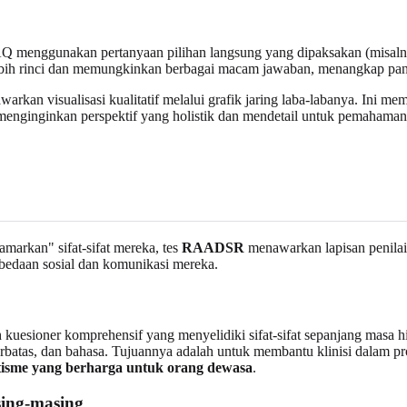
AQ menggunakan pertanyaan pilihan langsung yang dipaksakan (misalny
 lebih rinci dan memungkinkan berbagai macam jawaban, menangkap pan
rkan visualisasi kualitatif melalui grafik jaring laba-labanya. Ini m
nginginkan perspektif yang holistik dan mendetail untuk pemahaman p
arkan" sifat-sifat mereka, tes
RAADSR
menawarkan lapisan penilaia
rbedaan sosial dan komunikasi mereka.
esioner komprehensif yang menyelidiki sifat-sifat sepanjang masa hi
erbatas, dan bahasa. Tujuannya adalah untuk membantu klinisi dalam p
tisme yang berharga untuk orang dewasa
.
ing-masing