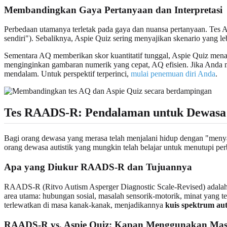
Membandingkan Gaya Pertanyaan dan Interpretasi
Perbedaan utamanya terletak pada gaya dan nuansa pertanyaan. Tes 
sendiri"). Sebaliknya, Aspie Quiz sering menyajikan skenario yang
Sementara AQ memberikan skor kuantitatif tunggal, Aspie Quiz menawa
menginginkan gambaran numerik yang cepat, AQ efisien. Jika Anda me
mendalam. Untuk perspektif terperinci,
mulai penemuan diri Anda
.
Tes RAADS-R: Pendalaman untuk Dewasa
Bagi orang dewasa yang merasa telah menjalani hidup dengan "menyam
orang dewasa autistik yang mungkin telah belajar untuk menutupi pe
Apa yang Diukur RAADS-R dan Tujuannya
RAADS-R (Ritvo Autism Asperger Diagnostic Scale-Revised) adalah ku
area utama: hubungan sosial, masalah sensorik-motorik, minat yang t
terlewatkan di masa kanak-kanak, menjadikannya
kuis spektrum au
RAADS-R vs. Aspie Quiz: Kapan Menggunakan Mas