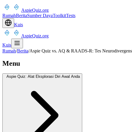
AspieQuiz.org
Rumah
Berita
Sumber Daya
Toolkit
Tests
Kuis
AspieQuiz.org
Kuis
Rumah
/
Berita
/
Aspie Quiz vs. AQ & RAADS-R: Tes Neurodivergens
Menu
Aspie Quiz: Alat Eksplorasi Diri Awal Anda