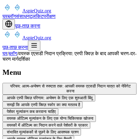
AspieQuiz.org
घर
ब्लॉग
संसाधन
टूलकिट
परीक्षण
पूछ-ताछ करना
AspieQuiz.org
पूछ-ताछ करना
घर
/
ब्लॉग
/
वयस्क एएसडी निदान प्रक्रिया: एस्पी क्विज़ के बाद आपकी चरण-दर-
चरण मार्गदर्शिका
Menu
परिचय: आत्म-अन्वेषण से स्पष्टता तक: आपकी वयस्क एएसडी निदान यात्रा को नेविगेट
करना
आपके एस्पी क्विज़ परिणाम: अन्वेषण के लिए एक शुरुआती बिंदु
समझें कि आपके एस्पी क्विज़ स्कोर का क्या मतलब है
पेशेवर मूल्यांकन कब करवाना चाहिए
वयस्क ऑटिज़्म मूल्यांकन के लिए एक योग्य चिकित्सक खोजना
वयस्कों में ऑटिज़्म का निदान करने वाले पेशेवरों के प्रकार
संभावित मूल्यांककों से पूछने के लिए आवश्यक प्रश्न
आपके वयस्क ऑटिज़्म मूल्यांकन के लिए तैयारी