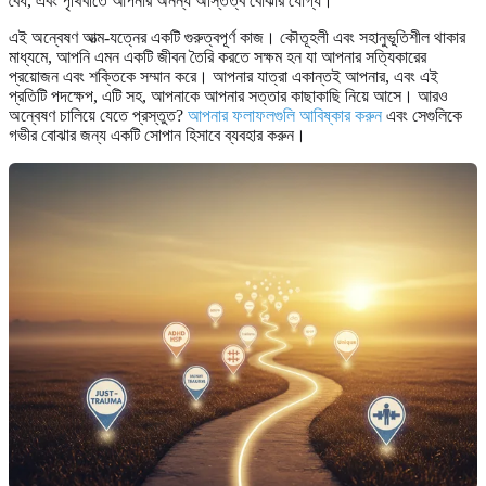
বৈধ, এবং পৃথিবীতে আপনার অনন্য অস্তিত্ব বোঝার যোগ্য।
এই অন্বেষণ আত্ম-যত্নের একটি গুরুত্বপূর্ণ কাজ। কৌতূহলী এবং সহানুভূতিশীল থাকার
মাধ্যমে, আপনি এমন একটি জীবন তৈরি করতে সক্ষম হন যা আপনার সত্যিকারের
প্রয়োজন এবং শক্তিকে সম্মান করে। আপনার যাত্রা একান্তই আপনার, এবং এই
প্রতিটি পদক্ষেপ, এটি সহ, আপনাকে আপনার সত্তার কাছাকাছি নিয়ে আসে। আরও
অন্বেষণ চালিয়ে যেতে প্রস্তুত?
আপনার ফলাফলগুলি আবিষ্কার করুন
এবং সেগুলিকে
গভীর বোঝার জন্য একটি সোপান হিসাবে ব্যবহার করুন।