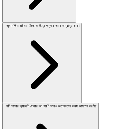
অ্যাসপি-র বাইরে: নিজেকে ভিন্ন অনুভব করার অন্যান্য কারণ
যদি আমার অ্যাসপি স্কোর কম হয়? আরও অন্বেষণের জন্য আপনার করণীয়