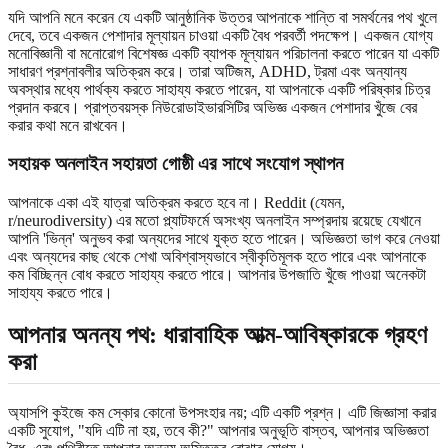
যদি আপনি মনে করেন যে একটি আনুষ্ঠানিক উত্তর আপনাকে শান্তি বা সমর্থনের পথ খুলে
দেবে, তবে একজন পেশাদার মূল্যায়ন চাওয়া একটি বৈধ পরবর্তী পদক্ষেপ। একজন যোগ্য
মনোবিজ্ঞানী বা মনোরোগ বিশেষজ্ঞ একটি ব্যাপক মূল্যায়ন পরিচালনা করতে পারেন যা একটি
সাধারণ প্রশ্নাবলীর অতিক্রম করে। তারা অটিজম, ADHD, ট্রমা এবং অন্যান্য
অবস্থার মধ্যে পার্থক্য করতে সাহায্য করতে পারেন, যা আপনাকে একটি পরিষ্কার চিত্র
প্রদান করবে। প্রাপ্তবয়স্ক নিউরোডাইভারসিটির অভিজ্ঞ একজন পেশাদার খুঁজে বের
করার কথা মনে রাখবেন।
সহায়ক
অনলাইন সহায়তা গোষ্ঠী
এর সাথে সংযোগ স্থাপন
আপনাকে একা এই যাত্রা অতিক্রম করতে হবে না। Reddit (যেমন,
r/neurodiversity) এর মতো প্ল্যাটফর্মে অসংখ্য অনলাইন সম্প্রদায় রয়েছে যেখানে
আপনি 'ভিন্ন' অনুভব করা অন্যদের সাথে যুক্ত হতে পারেন। অভিজ্ঞতা ভাগ করে নেওয়া
এবং অন্যদের কাছ থেকে শেখা অবিশ্বাস্যভাবে স্বীকৃতিমূলক হতে পারে এবং আপনাকে
কম বিচ্ছিন্ন বোধ করতে সাহায্য করতে পারে। আপনার উপজাতি খুঁজে পাওয়া অনেকটা
সাহায্য করতে পারে।
আপনার অনন্য পথ: ধারাবাহিক আত্ম-আবিষ্কারকে গ্রহণ
করা
অ্যাসপি কুইজে কম স্কোর কোনো উপসংহার নয়; এটি একটি প্রশ্ন। এটি জিজ্ঞাসা করার
একটি সুযোগ, "যদি এটি না হয়, তবে কী?" আপনার অনুভূতি বাস্তব, আপনার অভিজ্ঞতা