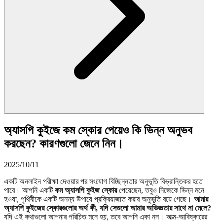
অ্যাসপি কুইজে কম স্কোর পেয়েও কি ভিন্ন অনুভব
করছেন? কারণগুলো জেনে নিন।
2025/10/11
একটি অনলাইন পরীক্ষা দেওয়ার পর সংযোগ বিচ্ছিন্নতার অনুভূতি বিভ্রান্তিকর হতে
পারে। আপনি একটি
কম অ্যাসপি কুইজ স্কোর
পেয়েছেন, তবুও নিজেকে ভিন্ন মনে
হওয়া, পৃথিবীকে একটি অনন্য উপায়ে প্রক্রিয়াজাত করার অনুভূতি রয়ে গেছে।
আমার
অ্যাসপি কুইজের স্কোরগুলোর অর্থ কী, যদি সেগুলো আমার অভিজ্ঞতার সাথে না মেলে?
যদি এই কথাগুলো আপনার পরিচিত মনে হয়, তবে আপনি একা নন। আত্ম-আবিষ্কারের