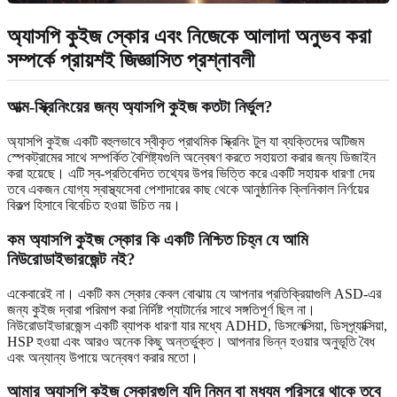
অ্যাসপি কুইজ স্কোর এবং নিজেকে আলাদা অনুভব করা
সম্পর্কে প্রায়শই জিজ্ঞাসিত প্রশ্নাবলী
আত্ম-স্ক্রিনিংয়ের জন্য অ্যাসপি কুইজ কতটা নির্ভুল?
অ্যাসপি কুইজ একটি বহুলভাবে স্বীকৃত প্রাথমিক স্ক্রিনিং টুল যা ব্যক্তিদের অটিজম
স্পেকট্রামের সাথে সম্পর্কিত বৈশিষ্ট্যগুলি অন্বেষণ করতে সহায়তা করার জন্য ডিজাইন
করা হয়েছে। এটি স্ব-প্রতিবেদিত তথ্যের উপর ভিত্তি করে একটি সহায়ক ধারণা দেয়
তবে একজন যোগ্য স্বাস্থ্যসেবা পেশাদারের কাছ থেকে আনুষ্ঠানিক ক্লিনিকাল নির্ণয়ের
বিকল্প হিসাবে বিবেচিত হওয়া উচিত নয়।
কম অ্যাসপি কুইজ স্কোর কি একটি নিশ্চিত চিহ্ন যে আমি
নিউরোডাইভারজেন্ট নই?
একেবারেই না। একটি কম স্কোর কেবল বোঝায় যে আপনার প্রতিক্রিয়াগুলি ASD-এর
জন্য কুইজ দ্বারা পরিমাপ করা নির্দিষ্ট প্যাটার্নের সাথে সঙ্গতিপূর্ণ ছিল না।
নিউরোডাইভারজেন্স একটি ব্যাপক ধারণা যার মধ্যে ADHD, ডিসলেক্সিয়া, ডিসপ্র্যাক্সিয়া,
HSP হওয়া এবং আরও অনেক কিছু অন্তর্ভুক্ত। আপনার ভিন্ন হওয়ার অনুভূতি বৈধ
এবং অন্যান্য উপায়ে অন্বেষণ করার মতো।
আমার অ্যাসপি কুইজ স্কোরগুলি যদি নিম্ন বা মধ্যম পরিসরে থাকে তবে