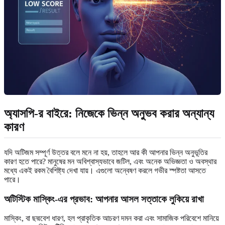
অ্যাসপি-র বাইরে: নিজেকে ভিন্ন অনুভব করার অন্যান্য
কারণ
যদি অটিজম সম্পূর্ণ উত্তর বলে মনে না হয়, তাহলে আর কী আপনার ভিন্ন অনুভূতির
কারণ হতে পারে? মানুষের মন অবিশ্বাস্যভাবে জটিল, এবং অনেক অভিজ্ঞতা ও অবস্থার
মধ্যে একই রকম বৈশিষ্ট্য দেখা যায়। এগুলো অন্বেষণ করলে গভীর স্পষ্টতা আসতে
পারে।
অটিস্টিক মাস্কিং
-এর প্রভাব: আপনার আসল সত্তাকে লুকিয়ে রাখা
মাস্কিং, বা ছদ্মবেশ ধারণ, হল প্রাকৃতিক আচরণ দমন করা এবং সামাজিক পরিবেশে মানিয়ে