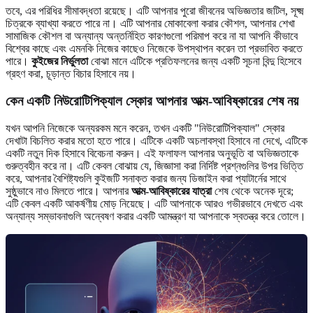
তবে, এর পরিধির সীমাবদ্ধতা রয়েছে। এটি আপনার পুরো জীবনের অভিজ্ঞতার জটিল, সূক্ষ্ম
চিত্রকে ব্যাখ্যা করতে পারে না। এটি আপনার মোকাবেলা করার কৌশল, আপনার শেখা
সামাজিক কৌশল বা অন্যান্য অন্তর্নিহিত কারণগুলো পরিমাপ করে না যা আপনি কীভাবে
বিশ্বের কাছে এবং এমনকি নিজের কাছেও নিজেকে উপস্থাপন করেন তা প্রভাবিত করতে
পারে।
কুইজের নির্ভুলতা
বোঝা মানে এটিকে প্রতিফলনের জন্য একটি সূচনা বিন্দু হিসেবে
গ্রহণ করা, চূড়ান্ত বিচার হিসাবে নয়।
কেন একটি
নিউরোটিপিক্যাল স্কোর
আপনার আত্ম-আবিষ্কারের শেষ নয়
যখন আপনি নিজেকে অন্যরকম মনে করেন, তখন একটি "নিউরোটিপিক্যাল" স্কোর
দেখাটা বিচলিত করার মতো হতে পারে। এটিকে একটি অচলাবস্থা হিসাবে না দেখে, এটিকে
একটি নতুন দিক হিসাবে বিবেচনা করুন। এই ফলাফল আপনার অনুভূতি বা অভিজ্ঞতাকে
গুরুত্বহীন করে না। এটি কেবল বোঝায় যে, জিজ্ঞাসা করা নির্দিষ্ট প্রশ্নগুলির উপর ভিত্তি
করে, আপনার বৈশিষ্ট্যগুলি কুইজটি সনাক্ত করার জন্য ডিজাইন করা প্যাটার্নের সাথে
সুষ্ঠুভাবে নাও মিলতে পারে। আপনার
আত্ম-আবিষ্কারের যাত্রা
শেষ থেকে অনেক দূরে;
এটি কেবল একটি আকর্ষণীয় মোড় নিয়েছে। এটি আপনাকে আরও গভীরভাবে দেখতে এবং
অন্যান্য সম্ভাবনাগুলি অন্বেষণ করার একটি আমন্ত্রণ যা আপনাকে স্বতন্ত্র করে তোলে।