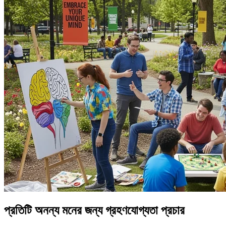
প্রতিটি অনন্য মনের জন্য গ্রহণযোগ্যতা প্রচার