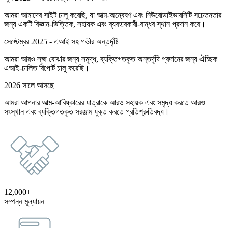
আমরা আমাদের সাইট চালু করেছি, যা আত্ম-অন্বেষণ এবং নিউরোডাইভারসিটি সচেতনতার
জন্য একটি বিজ্ঞান-ভিত্তিক, সহায়ক এবং ব্যবহারকারী-বান্ধব স্থান প্রদান করে।
সেপ্টেম্বর 2025 - এআই সহ গভীর অন্তর্দৃষ্টি
আমরা আরও সূক্ষ্ম বোঝার জন্য সমৃদ্ধ, ব্যক্তিগতকৃত অন্তর্দৃষ্টি প্রদানের জন্য ঐচ্ছিক
এআই-চালিত রিপোর্ট চালু করেছি।
2026 সালে আসছে
আমরা আপনার আত্ম-আবিষ্কারের যাত্রাকে আরও সহায়ক এবং সমৃদ্ধ করতে আরও
সংস্থান এবং ব্যক্তিগতকৃত সরঞ্জাম যুক্ত করতে প্রতিশ্রুতিবদ্ধ।
12,000+
সম্পন্ন মূল্যায়ন