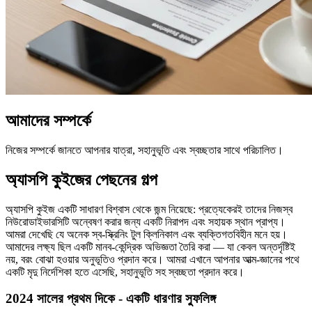
আমাদের সম্পর্কে
নিজের সম্পর্কে জানতে আপনার যাত্রা, সহানুভূতি এবং স্বচ্ছতার সাথে পরিচালিত।
অ্যাসপি কুইজের পেছনের গল্প
অ্যাসপি কুইজ একটি সাধারণ বিশ্বাস থেকে জন্ম নিয়েছে: প্রত্যেকেরই তাদের নিজস্ব
নিউরোডাইভারসিটি অন্বেষণ করার জন্য একটি নিরাপদ এবং সহায়ক স্থান প্রাপ্য।
আমরা দেখেছি যে অনেক স্ব-স্ক্রিনিং টুল ক্লিনিকাল এবং ব্যক্তিগতবিহীন মনে হয়।
আমাদের লক্ষ্য ছিল একটি মানব-কেন্দ্রিক অভিজ্ঞতা তৈরি করা — যা কেবল অন্তর্দৃষ্টিই
নয়, বরং বোঝা হওয়ার অনুভূতিও প্রদান করে। আমরা এখানে আপনার আত্ম-জ্ঞানের পথে
একটি মৃদু নির্দেশিকা হতে এসেছি, সহানুভূতি সহ স্বচ্ছতা প্রদান করে।
2024 সালের প্রথম দিকে - একটি ধারণার স্ফুলিঙ্গ