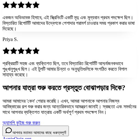
একজন অভিভাবক হিসাবে, এই স্ক্রিনিংটি একটি মৃদু এবং মূল্যবান প্রথম পদক্ষেপ ছিল।
বিস্তারিত রিপোর্টটি আমাদের উদ্বেগকে পেশাদার পরামর্শ চাওয়ার সময় প্রকাশ করার ভাষা
দিয়েছে।
Priya S.
প্রক্রিয়াটি সহজ এবং ব্যক্তিগত ছিল, তবে বিস্তারিত রিপোর্টটি আশ্চর্যজনকভাবে
পুঙ্খানুপুঙ্খ ছিল। এই টুলটি আমার চিন্তা ও অনুভূতিগুলিকে সংগঠিত করতে বিশাল
সাহায্য করেছে।
আপনার যাত্রা শুরু করতে প্রস্তুত
বোঝাপড়ার দিকে?
আমরা আমাদের 'কেন' শেয়ার করেছি। এখন, আমরা আপনাকে আপনার নিজস্ব
আবিষ্কারের গল্প শুরু করার জন্য আন্তরিকভাবে আমন্ত্রণ জানাই। স্বচ্ছতা এবং সমর্থনের
সাথে আপনার ব্যক্তিগত যাত্রায় একটি অর্থপূর্ণ প্রথম পদক্ষেপ নিন।
অ্যাসপি কুইজ শুরু করুন
আপনার মতামত আমাদের কাছে গুরুত্বপূর্ণ!
AspieQuiz.org