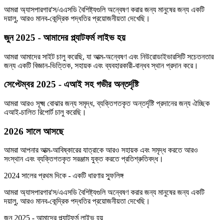
আমরা অ্যাসপারগার'স/এএসডি বৈশিষ্ট্যগুলি অন্বেষণ করার জন্য মানুষের জন্য একটি
দয়ালু, আরও মানব-কেন্দ্রিক পদ্ধতির প্রয়োজনীয়তা দেখেছি।
জুন 2025 - আমাদের প্ল্যাটফর্ম লাইভ হয়
আমরা আমাদের সাইট চালু করেছি, যা আত্ম-অন্বেষণ এবং নিউরোডাইভারসিটি সচেতনতার
জন্য একটি বিজ্ঞান-ভিত্তিক, সহায়ক এবং ব্যবহারকারী-বান্ধব স্থান প্রদান করে।
সেপ্টেম্বর 2025 - এআই সহ গভীর অন্তর্দৃষ্টি
আমরা আরও সূক্ষ্ম বোঝার জন্য সমৃদ্ধ, ব্যক্তিগতকৃত অন্তর্দৃষ্টি প্রদানের জন্য ঐচ্ছিক
এআই-চালিত রিপোর্ট চালু করেছি।
2026 সালে আসছে
আমরা আপনার আত্ম-আবিষ্কারের যাত্রাকে আরও সহায়ক এবং সমৃদ্ধ করতে আরও
সংস্থান এবং ব্যক্তিগতকৃত সরঞ্জাম যুক্ত করতে প্রতিশ্রুতিবদ্ধ।
2024 সালের প্রথম দিকে - একটি ধারণার স্ফুলিঙ্গ
আমরা অ্যাসপারগার'স/এএসডি বৈশিষ্ট্যগুলি অন্বেষণ করার জন্য মানুষের জন্য একটি
দয়ালু, আরও মানব-কেন্দ্রিক পদ্ধতির প্রয়োজনীয়তা দেখেছি।
জুন 2025 - আমাদের প্ল্যাটফর্ম লাইভ হয়