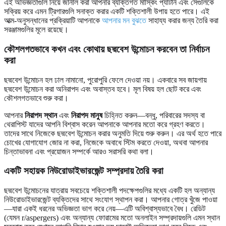
এই অভিজ্ঞতাগুলি নিয়ে জার্নাল করা আপনার ব্যক্তিগত মাস্কিং প্যাটার্ন এবং সেগুলিকে
সক্রিয় করে এমন ট্রিগারগুলি সনাক্ত করার একটি শক্তিশালী উপায় হতে পারে। এই
আত্ম-অনুসন্ধানের প্রক্রিয়াটি আপনাকে
আপনার মন বুঝতে
সাহায্য করার জন্য তৈরি করা
সরঞ্জামগুলির মূলে রয়েছে।
কৌশলগতভাবে কখন এবং কোথায় ছদ্মবেশ উন্মোচন করবেন তা নির্বাচন
করা
ছদ্মবেশ উন্মোচন হল ঢাল নামানো, পুরোপুরি ফেলে দেওয়া নয়। একবারে সব জায়গায়
ছদ্মবেশ উন্মোচন করা অনিরাপদ এবং অবাস্তব হবে। মূল বিষয় হল ছোট করে এবং
কৌশলগতভাবে শুরু করা।
আপনার
নিরাপদ স্থান
এবং
নিরাপদ মানুষ
চিহ্নিত করুন—বন্ধু, পরিবারের সদস্য বা
থেরাপিস্ট যাদের আপনি বিশ্বাস করেন আপনাকে আপনার মতো করে গ্রহণ করতে।
তাদের সাথে নিজেকে ছদ্মবেশ উন্মোচন করার অনুমতি দিয়ে শুরু করুন। এর অর্থ হতে পারে
চোখের যোগাযোগ জোর না করা, নিজেকে অবাধে স্টিম করতে দেওয়া, অথবা আপনার
চিন্তাভাবনা এবং প্রয়োজন সম্পর্কে আরও সরাসরি কথা বলা।
একটি সহায়ক নিউরোডাইভারজেন্ট সম্প্রদায় তৈরি করা
ছদ্মবেশ উন্মোচনের যাত্রায় সবচেয়ে শক্তিশালী পদক্ষেপগুলির মধ্যে একটি হল অন্যান্য
নিউরোডাইভারজেন্ট ব্যক্তিদের সাথে সংযোগ স্থাপন করা। আপনার গোত্র খুঁজে পাওয়া
—যারা একই ধরনের অভিজ্ঞতা ভাগ করে নেয়—এটি অবিশ্বাস্যভাবে বৈধ। রেডিট
(যেমন r/aspergers) এবং অন্যান্য ফোরামের মতো অনলাইন সম্প্রদায়গুলি এমন স্থান