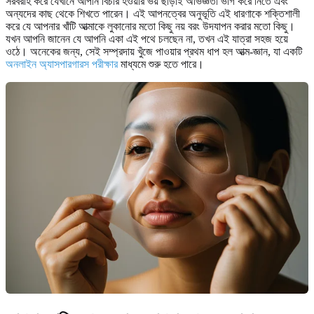
সরবরাহ করে যেখানে আপনি বিচার হওয়ার ভয় ছাড়াই অভিজ্ঞতা ভাগ করে নিতে এবং
অন্যদের কাছ থেকে শিখতে পারেন। এই আপনত্বের অনুভূতি এই ধারণাকে শক্তিশালী
করে যে আপনার খাঁটি আত্মাকে লুকানোর মতো কিছু নয় বরং উদযাপন করার মতো কিছু।
যখন আপনি জানেন যে আপনি একা এই পথে চলছেন না, তখন এই যাত্রা সহজ হয়ে
ওঠে। অনেকের জন্য, সেই সম্প্রদায় খুঁজে পাওয়ার প্রথম ধাপ হল আত্ম-জ্ঞান, যা একটি
অনলাইন অ্যাসপারগারস পরীক্ষার
মাধ্যমে শুরু হতে পারে।