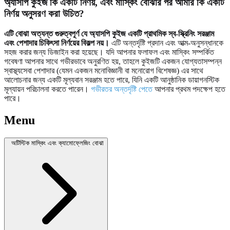
অ্যাসপি কুইজ কি একটি নির্ণয়, এবং মাস্কিং বোঝার পর আমার কি একটি
নির্ণয় অনুসরণ করা উচিত?
এটি বোঝা অত্যন্ত গুরুত্বপূর্ণ যে অ্যাসপি কুইজ একটি প্রাথমিক স্ব-স্ক্রিনিং সরঞ্জাম
এবং পেশাদার চিকিৎসা নির্ণয়ের বিকল্প নয়।
এটি অন্তর্দৃষ্টি প্রদান এবং আত্ম-অনুসন্ধানকে
সহজ করার জন্য ডিজাইন করা হয়েছে। যদি আপনার ফলাফল এবং মাস্কিং সম্পর্কিত
গবেষণা আপনার সাথে গভীরভাবে অনুরণিত হয়, তাহলে কুইজটি একজন যোগ্যতাসম্পন্ন
স্বাস্থ্যসেবা পেশাদার (যেমন একজন মনোবিজ্ঞানী বা মনোরোগ বিশেষজ্ঞ) এর সাথে
আলোচনার জন্য একটি মূল্যবান সরঞ্জাম হতে পারে, যিনি একটি আনুষ্ঠানিক ডায়াগনস্টিক
মূল্যায়ন পরিচালনা করতে পারেন।
গভীরতর অন্তর্দৃষ্টি পেতে
আপনার প্রথম পদক্ষেপ হতে
পারে।
Menu
অটিস্টিক মাস্কিং এবং ক্যামোফ্লেজিং বোঝা