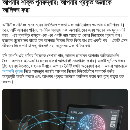
আপনার শক্তি পুনরুদ্ধার: আপনার প্রকৃত আত্মাকে
আলিঙ্গন করা
অটিস্টিক মাস্কিং মানব মনের স্থিতিস্থাপকতা এবং অভিযোজন ক্ষমতার একটি প্রমাণ।
তবে, এটি আপনার শক্তি, মানসিক স্বাস্থ্য এবং আত্মপরিচয়ের জন্য অনেক বড় মূল্য দাবি
করে। এই ক্লান্তি বাস্তব এবং এর একটি নাম আছে তা বোঝা নিরাময়ের প্রথম ধাপ।
ছদ্মবেশ উন্মোচনের যাত্রা হল আপনার নিজের দিকে ফিরে যাওয়ার একটি পথ—একটি এমন
জীবনের দিকে পথ যা শুধু টেকসই নয়, আনন্দময় এবং খাঁটিও বটে।
যদি আপনি এই বর্ণনায় নিজেকে দেখতে পান, তাহলে জানবেন আপনার অভিজ্ঞতাগুলি
বৈধ। আপনার আত্ম-আবিষ্কারের যাত্রা আপনারই সংজ্ঞায়িত করার। একটি দুর্দান্ত শুরুর
বিন্দু হল ব্যক্তিগত, সহায়ক উপায়ে আপনার বৈশিষ্ট্যগুলি অন্বেষণ করা। আমরা আপনাকে
অ্যাসপি কুইজ
নিতে আমন্ত্রণ জানাই আপনার নিজের নিউরোটাইপ সম্পর্কে গভীর
অন্তর্দৃষ্টি অর্জন করতে এবং আপনার প্রকৃত আত্মাকে আলিঙ্গন করার ফলপ্রসূ যাত্রা শুরু
করতে।