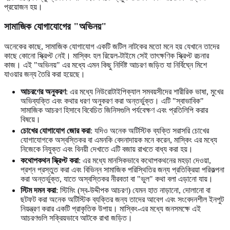
প্রয়োজন হয়।
সামাজিক যোগাযোগের "অভিনয়"
অনেকের কাছে, সামাজিক যোগাযোগ একটি জটিল নাটকের মতো মনে হয় যেখানে তাদের
কাছে কোনো স্ক্রিপ্ট নেই। মাস্কিং হল রিয়েল-টাইমে সেই তাৎক্ষণিক স্ক্রিপ্ট রচনার
কাজ। এই "অভিনয়" এর মধ্যে এমন কিছু নির্দিষ্ট আচরণ জড়িত যা নির্বিঘ্নে মিশে
যাওয়ার জন্য তৈরি করা হয়েছে।
আচরণের অনুকরণ
: এর মধ্যে নিউরোটাইপিক্যাল সমবয়সীদের শারীরিক ভাষা, মুখের
অভিব্যক্তি এবং কথার ধরণ অনুকরণ করা অন্তর্ভুক্ত। এটি "স্বাভাবিক"
সামাজিক আচরণ হিসাবে বিবেচিত জিনিসগুলি পর্যবেক্ষণ এবং প্রতিলিপি করার
বিষয়ে।
চোখের যোগাযোগ জোর করা
: যদিও অনেক অটিস্টিক ব্যক্তি সরাসরি চোখের
যোগাযোগকে অস্বস্তিকর বা এমনকি বেদনাদায়ক মনে করেন, মাস্কিং এর মধ্যে
নিজেকে নিযুক্ত এবং বিনয়ী দেখাতে এটি বজায় রাখতে বাধ্য করা হয়।
কথোপকথন স্ক্রিপ্ট করা
: এর মধ্যে মানসিকভাবে কথোপকথনের মহড়া দেওয়া,
প্রশ্ন প্রস্তুত করা এবং বিভিন্ন সামাজিক পরিস্থিতির জন্য প্রতিক্রিয়া পরিকল্পনা
করা অন্তর্ভুক্ত, যাতে অস্বস্তিকর নীরবতা বা "ভুল" কথা বলা এড়ানো যায়।
স্টিম দমন করা
: স্টিমিং (স্ব-উদ্দীপক আচরণ) যেমন হাত নাড়ানো, দোলানো বা
ছটফট করা অনেক অটিস্টিক ব্যক্তির জন্য তাদের আবেগ এবং সংবেদনশীল ইনপুট
নিয়ন্ত্রণ করার একটি প্রাকৃতিক উপায়। মাস্কিং-এর মধ্যে জনসমক্ষে এই
আচরণগুলি সক্রিয়ভাবে আটকে রাখা জড়িত।