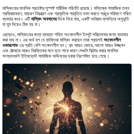
মাস্কিংয়ের মানসিক প্রচেষ্টার সুস্পষ্ট শারীরিক পরিণতি রয়েছে। মস্তিষ্ক সামাজিক তথ্য
প্রক্রিয়াকরণ, আচরণ নিয়ন্ত্রণ এবং প্রাকৃতিক প্রবৃত্তি দমন করতে প্রচুর পরিমাণে শক্তি
ব্যবহার করে। এটি
মাস্কিং অবসাদের
দিকে নিয়ে যায়, একটি অবিরাম ক্লান্তির অনুভূতি
যা ঘুম দিয়েও ঠিক হয় না।
এছাড়াও, মাস্কিংয়ের জন্য ব্যবহৃত শক্তি সংবেদনশীল ইনপুট পরিচালনার জন্য ব্যবহার
করা যায় না। এর অর্থ হল যে ব্যক্তিরা মাস্কিং করছেন তারা প্রায়শই
সংবেদনশীল
ওভারলোড
এর প্রতি বেশি সংবেদনশীল হন। শব্দ আরও জোরে, আলো আরও উজ্জ্বল
এবং টেক্সচার আরও বিরক্তিকর মনে হতে পারে কারণ সেগুলি ফিল্টার করার মানসিক
সংস্থানগুলি ইতিমধ্যেই সামাজিক অভিনয়ের দ্বারা নিঃশেষিত হয়ে গেছে।