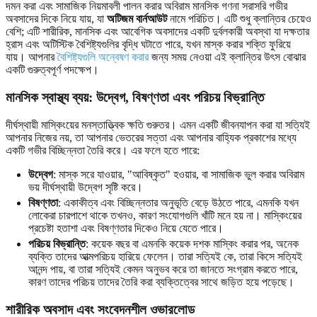
দমন করা এবং সামাজিক নিয়মাবলী পালন করার অবিরাম মানসিক গণনা সরাসরি গভীর
অবসাদের দিকে নিয়ে যায়, যা
অটিজম বার্নআউট
নামে পরিচিত। এটি শুধু ক্লান্তির চেয়েও
বেশি; এটি শারীরিক, মানসিক এবং আবেগিক অবসাদের একটি দুর্বলকারী অবস্থা যা দক্ষতার
হ্রাস এবং অটিস্টিক বৈশিষ্ট্যগুলির বৃদ্ধি ঘটাতে পারে, যখন মাস্ক করার শক্তি ফুরিয়ে
যায়। আপনার
বৈশিষ্ট্যগুলি অন্বেষণ করার
জন্য সময় নেওয়া এই ক্লান্তির উৎস বোঝার
একটি গুরুত্বপূর্ণ পদক্ষেপ।
মানসিক স্বাস্থ্য ব্যয়: উদ্বেগ, বিষণ্ণতা এবং পরিচয় বিভ্রান্তি
দীর্ঘস্থায়ী মাস্কিংয়ের মনস্তাত্ত্বিক ক্ষতি গুরুতর। এমন একটি জীবনযাপন করা যা সত্যিই
আপনার নিজের নয়, তা আপনার ভেতরের সত্তা এবং আপনার বাহ্যিক প্রকাশের মধ্যে
একটি গভীর বিচ্ছিন্নতা তৈরি করে। এর ফলে হতে পারে:
উদ্বেগ
: মাস্ক সরে যাওয়ার, "আবিষ্কৃত" হওয়ার, বা সামাজিক ভুল করার অবিরাম
ভয় দীর্ঘস্থায়ী উদ্বেগ সৃষ্টি করে।
বিষণ্ণতা
: একাকীত্ব এবং বিচ্ছিন্নতার অনুভূতি বেড়ে উঠতে পারে, এমনকি যখন
লোকেরা চারপাশে থাকে তখনও, কারণ সংযোগগুলি খাঁটি মনে হয় না। মাস্কিংয়ের
প্রচেষ্টা হতাশা এবং বিষণ্ণতার দিকেও নিয়ে যেতে পারে।
পরিচয় বিভ্রান্তি
: কয়েক বছর বা এমনকি কয়েক দশক মাস্কিং করার পর, অনেক
ব্যক্তি তাদের আত্মপরিচয় হারিয়ে ফেলেন। তারা সত্যিই কে, তারা কিসে সত্যিই
আনন্দ পায়, বা তারা সত্যিই কেমন অনুভব করে তা জানতে সংগ্রাম করতে পারে,
কারণ তাদের পরিচয় তাদের তৈরি করা ব্যক্তিত্বের সাথে জড়িত হয়ে পড়েছে।
শারীরিক অবসাদ এবং সংবেদনশীল ওভারলোড