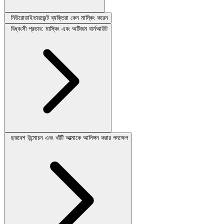
নিউরোডাইভারজেন্ট ব্যক্তিরা কেন মাস্কিং করেন
বিধ্বংসী প্রভাব: মাস্কিং এবং অটিজম বার্নআউট
ছদ্মবেশ উন্মোচন এবং খাঁটি আত্মাকে আলিঙ্গন করার পদক্ষেপ