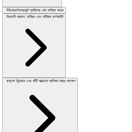
নিউরোডাইভারজেন্ট ব্যক্তিরা কেন মাস্কিং করেন
বিধ্বংসী প্রভাব: মাস্কিং এবং অটিজম বার্নআউট
ছদ্মবেশ উন্মোচন এবং খাঁটি আত্মাকে আলিঙ্গন করার পদক্ষেপ