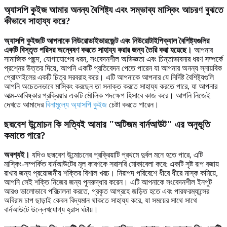
অ্যাসপি কুইজ আমার অনন্য বৈশিষ্ট্য এবং সম্ভাব্য মাস্কিং আচরণ বুঝতে
কীভাবে সাহায্য করে?
অ্যাসপি কুইজটি আপনাকে নিউরোডাইভারজেন্ট এবং নিউরোটাইপিক্যাল বৈশিষ্ট্যগুলির
একটি বিস্তৃত পরিসর অন্বেষণ করতে সাহায্য করার জন্য তৈরি করা হয়েছে।
আপনার
সামাজিক পছন্দ, যোগাযোগের ধরন, সংবেদনশীল অভিজ্ঞতা এবং চিন্তাভাবনার ধরণ সম্পর্কে
প্রশ্নের উত্তর দিয়ে, আপনি একটি প্রতিবেদন পেতে পারেন যা আপনার অনন্য স্নায়বিক
প্রোফাইলের একটি চিত্র সরবরাহ করে। এটি আপনাকে আপনার যে নির্দিষ্ট বৈশিষ্ট্যগুলি
আপনি অচেতনভাবে মাস্কিং করছেন তা সনাক্ত করতে সাহায্য করতে পারে, যা আপনার
আত্ম-আবিষ্কার প্রক্রিয়ার একটি মৌলিক পদক্ষেপ হিসাবে কাজ করে। আপনি নিজেই
দেখতে আমাদের
বিনামূল্যে অ্যাসপি কুইজ
চেষ্টা করতে পারেন।
ছদ্মবেশ উন্মোচন কি সত্যিই আমার "অটিজম বার্নআউট" এর অনুভূতি
কমাতে পারে?
অবশ্যই।
যদিও ছদ্মবেশ উন্মোচনের প্রক্রিয়াটি প্রথমে দুর্বল মনে হতে পারে, এটি
মাস্কিং-সম্পর্কিত বার্নআউটের মূল কারণকে সরাসরি মোকাবেলা করে: একটি সৃষ্ট রূপ বজায়
রাখার জন্য প্রয়োজনীয় শক্তির বিশাল খরচ। নিরাপদ পরিবেশে ধীরে ধীরে মাস্ক কমিয়ে,
আপনি সেই শক্তি নিজের জন্য পুনরুদ্ধার করেন। এটি আপনাকে সংবেদনশীল ইনপুট
আরও ভালোভাবে পরিচালনা করতে, প্রকৃত আগ্রহে জড়িত হতে এবং পারফরম্যান্সের
অবিরাম চাপ ছাড়াই কেবল বিদ্যমান থাকতে সাহায্য করে, যা সময়ের সাথে সাথে
বার্নআউটে উল্লেখযোগ্য হ্রাস ঘটায়।