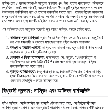
মাস্কিংয়ের পেছনের কারণগুলি মানুষের সংযোগ এবং নিরাপত্তার প্রয়োজনে গভীরভাবে
প্রোথিত। ছোটবেলা থেকেই, অনেক নিউরোডাইভারজেন্ট ব্যক্তি প্রত্যক্ষ ও পরোক্ষ
উভয়ভাবে প্রতিক্রিয়া পান যে তাদের স্বাভাবিক সত্তা ভুল। তাদের বিশেষ আগ্রহের
জন্য হয়রানি করা হতে পারে, তাদের সরাসরি যোগাযোগের পদ্ধতির জন্য সংশোধন করা
হতে পারে, অথবা সূক্ষ্ম সামাজিক ইঙ্গিত ধরতে না পারার জন্য বর্জন করা হতে পারে।
এই অভিজ্ঞতাগুলো মানুষকে কয়েকটি মূল কারণে মাস্কিং করতে চালিত করে:
সামাজিক গ্রহণযোগ্যতা
: প্রাথমিক চালিকাশক্তি হল মানিয়ে নেওয়া, বন্ধু তৈরি
করা এবং সমবয়সী ও বৃহত্তর সমাজের দ্বারা গৃহীত হওয়ার আকাঙ্ক্ষা।
কলঙ্ক ও হয়রানি এড়ানো
: মাস্কিং হল আলাদা করা, ভুল বোঝা বা উপহাস করা
এড়ানোর জন্য একটি প্রতিরক্ষা ব্যবস্থা।
পেশাগত ও শিক্ষাগত সাফল্য
: কর্মক্ষেত্রে এবং স্কুলে, "পেশাদারিত্ব" বা
শ্রেণীকক্ষের আচরণের নিউরোটাইপিক্যাল প্রত্যাশা পূরণের জন্য মাস্কিং
প্রয়োজনীয় মনে হতে পারে।
ব্যক্তিগত নিরাপত্তা
: কিছু পরিস্থিতিতে, নিউরোটাইপিক্যাল হিসাবে আবির্ভূত
হওয়া নিরাপত্তার বিষয় বলে মনে হতে পারে, যা নেতিবাচক পরিণতি ঘটাতে পারে
এমন ভুল বোঝাবুঝি এড়াতে সাহায্য করে।
বিধ্বংসী প্রভাব: মাস্কিং এবং অটিজম বার্নআউট
যদিও মাস্কিং একটি কার্যকর স্বল্পমেয়াদী কৌশল হতে পারে, এর দীর্ঘমেয়াদী ব্যয়
অবিশ্বাস্যভাবে বেশি। আপনার প্রতিটি গতিবিধি পর্যবেক্ষণ করা, আপনার খাঁটি আত্মাকে