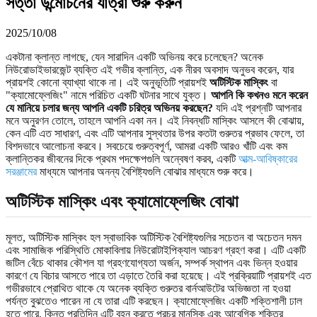
সত্তা উন্মোচনের যাত্রা শুরু করুন
2025/10/08
একটানা ক্লান্ত লাগছে, যেন সারাদিন একটি অভিনয় করে চলেছেন? অনেক
নিউরোডাইভারজেন্ট ব্যক্তি এই গভীর ক্লান্তি, এক নীরব অবসাদ অনুভব করেন, যার
প্রায়শই কোনো ব্যাখ্যা থাকে না। এই অনুভূতিটি প্রায়শই
অটিস্টিক মাস্কিং
বা
"ক্যামোফ্লেজিং" নামে পরিচিত একটি ঘটনার সাথে যুক্ত।
আপনি কি কখনও মনে করেন
যে মানিয়ে চলার জন্য আপনি একটি চরিত্র অভিনয় করছেন?
যদি এই প্রশ্নটি আপনার
মনে অনুরণন তোলে, তাহলে আপনি একা নন। এই নিবন্ধটি মাস্কিং আসলে কী বোঝায়,
কেন এটি এত সাধারণ, এবং এটি আপনার সুস্থতার উপর কতটা গুরুতর প্রভাব ফেলে, তা
বিশদভাবে আলোচনা করবে। সবচেয়ে গুরুত্বপূর্ণ, আমরা একটি আরও খাঁটি এবং কম
ক্লান্তিকর জীবনের দিকে প্রথম পদক্ষেপগুলি অন্বেষণ করব, একটি
আত্ম-আবিষ্কারের
সরঞ্জামের
মাধ্যমে আপনার অনন্য বৈশিষ্ট্যগুলি বোঝার মাধ্যমে শুরু করে।
অটিস্টিক মাস্কিং এবং ক্যামোফ্লেজিং বোঝা
মূলত, অটিস্টিক মাস্কিং হল স্বাভাবিক অটিস্টিক বৈশিষ্ট্যগুলির সচেতন বা অচেতন দমন
এবং সামাজিক পরিস্থিতি মোকাবিলায় নিউরোটাইপিক্যাল আচরণ গ্রহণ করা। এটি একটি
জটিল বেঁচে থাকার কৌশল যা গ্রহণযোগ্যতা অর্জন, সম্পর্ক স্থাপন এবং ভিন্ন হওয়ার
কারণে যে বিচার আসতে পারে তা এড়াতে তৈরি করা হয়েছে। এই প্রক্রিয়াটি প্রায়শই এত
গভীরভাবে প্রোথিত থাকে যে অনেক ব্যক্তি গুরুতর বার্নআউটের অভিজ্ঞতা না হওয়া
পর্যন্ত বুঝতেও পারেন না যে তারা এটি করছেন। ক্যামোফ্লেজিং একটি শক্তিশালী ঢাল
হতে পারে, কিন্তু প্রতিদিন এটি বহন করতে প্রচুর মানসিক এবং আবেগিক শক্তির