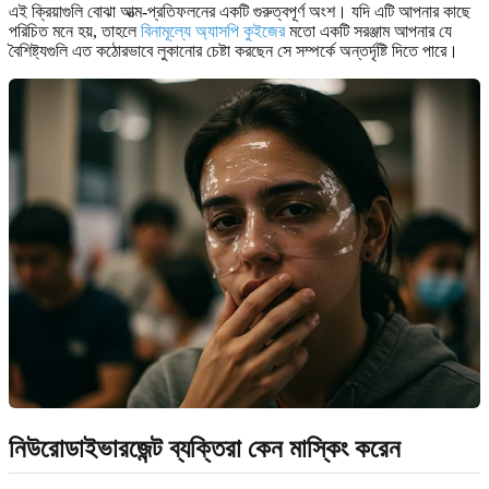
এই ক্রিয়াগুলি বোঝা আত্ম-প্রতিফলনের একটি গুরুত্বপূর্ণ অংশ। যদি এটি আপনার কাছে
পরিচিত মনে হয়, তাহলে
বিনামূল্যে অ্যাসপি কুইজের
মতো একটি সরঞ্জাম আপনার যে
বৈশিষ্ট্যগুলি এত কঠোরভাবে লুকানোর চেষ্টা করছেন সে সম্পর্কে অন্তর্দৃষ্টি দিতে পারে।
নিউরোডাইভারজেন্ট ব্যক্তিরা কেন মাস্কিং করেন