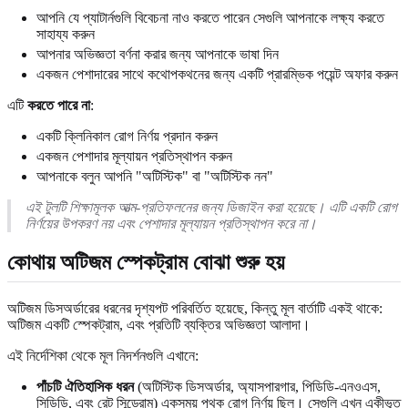
আপনি যে প্যাটার্নগুলি বিবেচনা নাও করতে পারেন সেগুলি আপনাকে লক্ষ্য করতে
সাহায্য করুন
আপনার অভিজ্ঞতা বর্ণনা করার জন্য আপনাকে ভাষা দিন
একজন পেশাদারের সাথে কথোপকথনের জন্য একটি প্রারম্ভিক পয়েন্ট অফার করুন
এটি
করতে পারে না
:
একটি ক্লিনিকাল রোগ নির্ণয় প্রদান করুন
একজন পেশাদার মূল্যায়ন প্রতিস্থাপন করুন
আপনাকে বলুন আপনি "অটিস্টিক" বা "অটিস্টিক নন"
এই টুলটি শিক্ষামূলক আত্ম-প্রতিফলনের জন্য ডিজাইন করা হয়েছে। এটি একটি রোগ
নির্ণয়ের উপকরণ নয় এবং পেশাদার মূল্যায়ন প্রতিস্থাপন করে না।
কোথায় অটিজম স্পেকট্রাম বোঝা শুরু হয়
অটিজম ডিসঅর্ডারের ধরনের দৃশ্যপট পরিবর্তিত হয়েছে, কিন্তু মূল বার্তাটি একই থাকে:
অটিজম একটি স্পেকট্রাম, এবং প্রতিটি ব্যক্তির অভিজ্ঞতা আলাদা।
এই নির্দেশিকা থেকে মূল নিদর্শনগুলি এখানে:
পাঁচটি ঐতিহাসিক ধরন
(অটিস্টিক ডিসঅর্ডার, অ্যাসপারগার, পিডিডি-এনওএস,
সিডিডি, এবং রেট সিন্ড্রোম) একসময় পৃথক রোগ নির্ণয় ছিল। সেগুলি এখন একীভূত