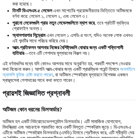
করা হয়েছে।
তিনটি ডিএসএম-৫ লেভেল
এখন সাপোর্টের প্রয়োজনীয়তার ভিত্তিতে অটিজমকে
বর্ণনা করে: লেভেল ১, লেভেল ২, এবং লেভেল ৩।
পুরানো লেবেলগুলি প্রায় নতুন লেভেলগুলিতে ম্যাপ করে
, তবে প্রতিটি ব্যক্তির
প্রোফাইল অনন্য।
অ্যাসপারগার সিন্ড্রোম
এখন লেভেল ১ এসডি-র অংশ, যদিও অনেক লোক এখনও
এই শব্দটির সাথে পরিচয় করিয়ে দেয়।
আত্ম-প্রতিফলন আপনার নিজের বৈশিষ্ট্যগুলি বোঝার জন্য একটি শক্তিশালী
হাতিয়ার
—তবে এটি পেশাদার মূল্যায়নের বিকল্প নয়।
এই বর্ণনাগুলির মধ্যে যদি কোনও আপনার সাথে অনুরণিত হয়, পরবর্তী পদক্ষেপ নেওয়ার
কথা বিবেচনা করুন। আপনি আত্ম-বোঝার জন্য একটি প্রারম্ভিক পয়েন্ট হিসাবে
অনলাইনে
অ্যাসপি কুইজ চেষ্টা করতে পারেন
, বা অটিজম স্পেকট্রাম মূল্যায়নে বিশেষজ্ঞ একজন
স্বাস্থ্যসেবা পেশাদারের সাথে কথা বলতে পারেন।
প্রায়শই জিজ্ঞাসিত প্রশ্নাবলী
অটিজম কোন ধরনের ডিসঅর্ডার?
অটিজম হল একটি নিউরোডেভেলপমেন্টাল ডিসঅর্ডার। এটি সামাজিক যোগাযোগ,
মিথস্ক্রিয়া এবং আচরণকে প্রভাবিত করে একটি বিস্তৃত স্পেকট্রাম জুড়ে। ডিএসএম-৫
এটিকে অটিজম স্পেকট্রাম ডিসঅর্ডার (এসডি) হিসাবে শ্রেণীবদ্ধ করে, এটি স্বীকৃতি দেয়