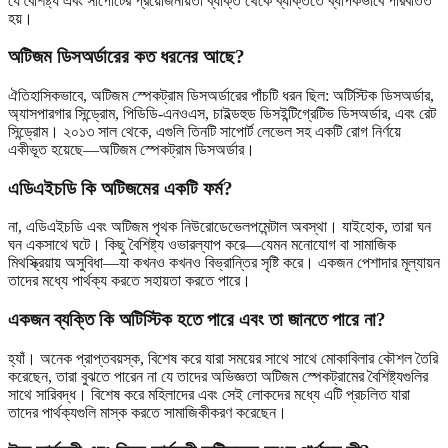
যে বৈশিষ্ট্য এবং সাপোর্টের প্রয়োজনীয়তা ব্যক্তি থেকে ব্যক্তিতে ব্যাপকভাবে পরিবর্তিত
হয়।
অটিজম ডিসঅর্ডারের কত ধরনের আছে?
ঐতিহাসিকভাবে, অটিজম স্পেকট্রাম ডিসঅর্ডারের পাঁচটি ধরন ছিল: অটিস্টিক ডিসঅর্ডার,
অ্যাসপারগার সিন্ড্রোম, পিডিডি-এনওএস, চাইল্ডহুড ডিসইন্টিগ্রেটিভ ডিসঅর্ডার, এবং রেট
সিন্ড্রোম। ২০১৩ সাল থেকে, এগুলি তিনটি সাপোর্ট লেভেল সহ একটি রোগ নির্ণয়ে
একীভূত হয়েছে—অটিজম স্পেকট্রাম ডিসঅর্ডার।
এডিএইচডি কি অটিজমের একটি ফর্ম?
না, এডিএইচডি এবং অটিজম পৃথক নিউরোডেভেলপমেন্টাল অবস্থা। যাইহোক, তারা ঘন
ঘন একসাথে ঘটে। কিছু বৈশিষ্ট্য ওভারল্যাপ করে—যেমন মনোযোগ বা সামাজিক
মিথস্ক্রিয়ায় অসুবিধা—যা কখনও কখনও বিভ্রান্তির সৃষ্টি করে। একজন পেশাদার মূল্যায়ন
তাদের মধ্যে পার্থক্য করতে সহায়তা করতে পারে।
একজন ব্যক্তি কি অটিস্টিক হতে পারে এবং তা জানতে পারে না?
হ্যাঁ। অনেক প্রাপ্তবয়স্ক, বিশেষ করে যারা সময়ের সাথে সাথে মোকাবিলার কৌশল তৈরি
করেছেন, তারা বুঝতে পারেন না যে তাদের অভিজ্ঞতা অটিজম স্পেকট্রামের বৈশিষ্ট্যগুলির
সাথে সারিবদ্ধ। বিশেষ করে মহিলাদের এবং সেই লোকদের মধ্যে এটি প্রচলিত যারা
তাদের পার্থক্যগুলি মাস্ক করতে সামাজিকীকরণ করেছেন।