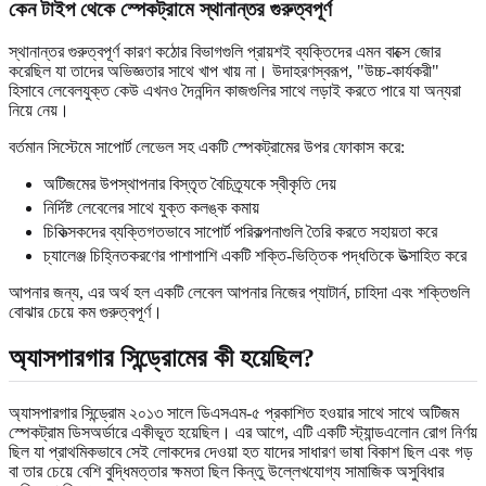
কেন টাইপ থেকে স্পেকট্রামে স্থানান্তর গুরুত্বপূর্ণ
স্থানান্তর গুরুত্বপূর্ণ কারণ কঠোর বিভাগগুলি প্রায়শই ব্যক্তিদের এমন বাক্সে জোর
করেছিল যা তাদের অভিজ্ঞতার সাথে খাপ খায় না। উদাহরণস্বরূপ, "উচ্চ-কার্যকরী"
হিসাবে লেবেলযুক্ত কেউ এখনও দৈনন্দিন কাজগুলির সাথে লড়াই করতে পারে যা অন্যরা
নিয়ে নেয়।
বর্তমান সিস্টেমে সাপোর্ট লেভেল সহ একটি স্পেকট্রামের উপর ফোকাস করে:
অটিজমের উপস্থাপনার বিস্তৃত বৈচিত্র্যকে স্বীকৃতি দেয়
নির্দিষ্ট লেবেলের সাথে যুক্ত কলঙ্ক কমায়
চিকিত্সকদের ব্যক্তিগতভাবে সাপোর্ট পরিকল্পনাগুলি তৈরি করতে সহায়তা করে
চ্যালেঞ্জ চিহ্নিতকরণের পাশাপাশি একটি শক্তি-ভিত্তিক পদ্ধতিকে উত্সাহিত করে
আপনার জন্য, এর অর্থ হল একটি লেবেল আপনার নিজের প্যাটার্ন, চাহিদা এবং শক্তিগুলি
বোঝার চেয়ে কম গুরুত্বপূর্ণ।
অ্যাসপারগার সিন্ড্রোমের কী হয়েছিল?
অ্যাসপারগার সিন্ড্রোম ২০১৩ সালে ডিএসএম-৫ প্রকাশিত হওয়ার সাথে সাথে অটিজম
স্পেকট্রাম ডিসঅর্ডারে একীভূত হয়েছিল। এর আগে, এটি একটি স্ট্যান্ডএলোন রোগ নির্ণয়
ছিল যা প্রাথমিকভাবে সেই লোকদের দেওয়া হত যাদের সাধারণ ভাষা বিকাশ ছিল এবং গড়
বা তার চেয়ে বেশি বুদ্ধিমত্তার ক্ষমতা ছিল কিন্তু উল্লেখযোগ্য সামাজিক অসুবিধার