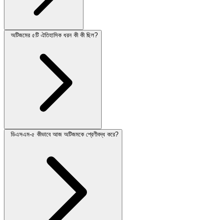
অটিজমের ৫টি ঐতিহাসিক ধরন কী কী ছিল?
ডিএসএম-৫ কীভাবে আজ অটিজমকে শ্রেণীবদ্ধ করে?