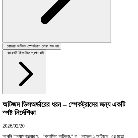
কোথায় অটিজম স্পেকট্রাম বোঝা শুরু হয়
প্রায়শই জিজ্ঞাসিত প্রশ্নাবলী
অটিজম ডিসঅর্ডারের ধরন – স্পেকট্রামের জন্য একটি
স্পষ্ট নির্দেশিকা
2026/02/20
আপনি "অ্যাসপারগার'স," "ক্লাসিক অটিজম," বা "লেভেল ১ অটিজম" এর মতো