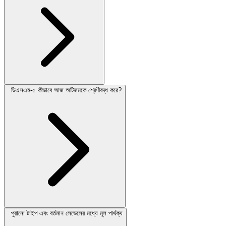
ডিএসএম-৫ কীভাবে আজ অটিজমকে শ্রেণীবদ্ধ করে?
পুরানো টাইপ এবং বর্তমান লেভেলের মধ্যে মূল পার্থক্য