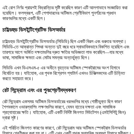
এই রোগ নির্ণয় প্রায়শই বিভ্রান্তির সৃষ্টি করেছিল কারণ এটি আলগাভাবে সংজ্ঞায়িত করা
হয়েছিল। ফলস্বরূপ, এটি পেশাদারদের অটিজম শ্রেণীবিভাগ পুনর্গঠনের প্রধান
কারণগুলির মধ্যে একটি ছিল।
চাইল্ডহুড ডিসইন্টিগ্রেটিভ ডিসঅর্ডার
চাইল্ডহুড ডিসইন্টিগ্রেটিভ ডিসঅর্ডার (সিডিডি) ছিল একটি বিরল এবং গুরুতর অবস্থা।
সিডিডি-তে আক্রান্ত শিশুরা অন্তত দুই বছর ধরে স্বাভাবিকভাবে বিকশিত হয়েছিল এবং
তারপরে আগে অর্জিত দক্ষতাগুলির দ্রুত ক্ষতির অভিজ্ঞতা লাভ করেছিল—যার মধ্যে
ভাষা, সামাজিক ক্ষমতা এবং মোটর সমন্বয় অন্তর্ভুক্ত ছিল।
সিডিডি এখন ডিএসএম-৫ এর অধীনে বৃহত্তর অটিজম স্পেকট্রামের অংশ হিসাবে
বিবেচিত হয়। যাইহোক, এর পৃথক রিগ্রেশন প্যাটার্ন এখনও চিকিত্সকদের এটি চিহ্নিত
করতে সহায়তা করে।
রেট সিন্ড্রোম এবং এর পুনঃশ্রেণীবদ্ধকরণ
রেট সিন্ড্রোম একসময় অটিজম ডিসঅর্ডারের ধরনগুলির মধ্যে গোষ্ঠীভুক্ত ছিল কারণ
শৈশবকালে ওভারল্যাপিং লক্ষণগুলির কারণে, যেমন হাতের দক্ষতা এবং সামাজিক
প্রত্যাহারের ক্ষতি। যাইহোক, এটি একটি নির্দিষ্ট জিনগত মিউটেশন (এমইসিপিটু জিন)
দ্বারা সৃষ্ট।
এই পরিচিত জিনগত কারণের কারণে, রেট সিন্ড্রোম আর অটিজম স্পেকট্রাম ডিসঅর্ডার
হিসাবে শ্রেণীবদ্ধ করা হয় না। এটি এখন একটি পৃথক স্নায়বিক অবস্থা হিসাবে স্বীকৃত।