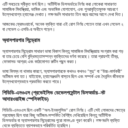
এটি সবচেয়ে স্বীকৃত ফর্ম ছিল। অটিস্টিক ডিসঅর্ডারে নির্ণয় করা লোকেরা সাধারণত
সামাজিক মিথস্ক্রিয়া, ভাষিক এবং অভাষিক যোগাযোগ, এবং পুনরাবৃত্তিমূলক আচরণে
উল্লেখযোগ্য চ্যালেঞ্জ দেখাত। লক্ষণগুলি সাধারণত তিন বছর বয়সের আগে দেখা দিত।
আজকের ফ্রেমওয়ার্কে, অনেক ব্যক্তি যারা এই রোগ নির্ণয় পেতেন তারা এখন লেভেল ২
বা লেভেল ৩ এসডি-র অধীনে পড়েন।
অ্যাসপারগার সিন্ড্রোম
অ্যাসপারগার সিন্ড্রোম সাধারণ ভাষা বিকাশ কিন্তু সামাজিক মিথস্ক্রিয়ায় সংগ্রাম করা গড়
বা তার চেয়ে বেশি বুদ্ধিমত্তাসম্পন্ন ব্যক্তিদের বর্ণনা করেছে। তারা প্রায়শই তীব্র,
ফোকাসড আগ্রহ এবং কাঠামোগত রুটিন পছন্দ করত।
ভাষা বিলম্ব না থাকার কারণে, অ্যাসপারগারকে কখনও কখনও "মৃদু" বা "উচ্চ-কার্যকরী"
অটিজম বলা হত। যাইহোক, চ্যালেঞ্জগুলি বাস্তব ছিল এবং সম্পর্ক এবং দৈনন্দিন জীবনকে
উল্লেখযোগ্যভাবে প্রভাবিত করতে পারে।
পিডিডি-এনওএস (প্রভেইসিভ ডেভেলপমেন্টাল ডিসঅর্ডার–নট
আদারওয়াইজ স্পেসিফাইড)
পিডিডি-এনওএস ছিল একটি "অল-ইনক্লুসিভ" রোগ নির্ণয়। এটি সেই লোকদের ক্ষেত্রে
প্রযোজ্য ছিল যারা কিছু অটিজম-সম্পর্কিত বৈশিষ্ট্য দেখিয়েছিল কিন্তু অটিস্টিক
ডিসঅর্ডার বা অ্যাসপারগার সিন্ড্রোমের পুরো মানদণ্ড পূরণ করেনি। লক্ষণগুলি ব্যক্তি
থেকে ব্যক্তিতে ব্যাপকভাবে পরিবর্তিত হয়েছিল।