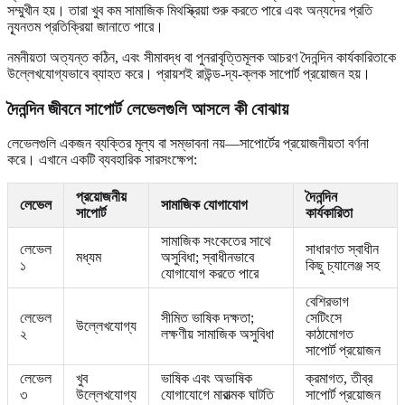
সম্মুখীন হয়। তারা খুব কম সামাজিক মিথস্ক্রিয়া শুরু করতে পারে এবং অন্যদের প্রতি
ন্যূনতম প্রতিক্রিয়া জানাতে পারে।
নমনীয়তা অত্যন্ত কঠিন, এবং সীমাবদ্ধ বা পুনরাবৃত্তিমূলক আচরণ দৈনন্দিন কার্যকারিতাকে
উল্লেখযোগ্যভাবে ব্যাহত করে। প্রায়শই রাউন্ড-দ্য-ক্লক সাপোর্ট প্রয়োজন হয়।
দৈনন্দিন জীবনে সাপোর্ট লেভেলগুলি আসলে কী বোঝায়
লেভেলগুলি একজন ব্যক্তির মূল্য বা সম্ভাবনা নয়—সাপোর্টের প্রয়োজনীয়তা বর্ণনা
করে। এখানে একটি ব্যবহারিক সারসংক্ষেপ:
প্রয়োজনীয়
দৈনন্দিন
লেভেল
সামাজিক যোগাযোগ
সাপোর্ট
কার্যকারিতা
সামাজিক সংকেতের সাথে
লেভেল
সাধারণত স্বাধীন
মধ্যম
অসুবিধা; স্বাধীনভাবে
১
কিছু চ্যালেঞ্জ সহ
যোগাযোগ করতে পারে
বেশিরভাগ
লেভেল
সীমিত ভাষিক দক্ষতা;
সেটিংসে
উল্লেখযোগ্য
২
লক্ষণীয় সামাজিক অসুবিধা
কাঠামোগত
সাপোর্ট প্রয়োজন
লেভেল
খুব
ভাষিক এবং অভাষিক
ক্রমাগত, তীব্র
৩
উল্লেখযোগ্য
যোগাযোগে মারাত্মক ঘাটতি
সাপোর্ট প্রয়োজন