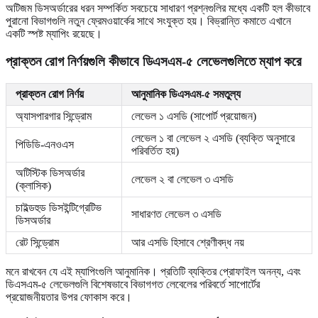
অটিজম ডিসঅর্ডারের ধরন সম্পর্কিত সবচেয়ে সাধারণ প্রশ্নগুলির মধ্যে একটি হল কীভাবে
পুরানো বিভাগগুলি নতুন ফ্রেমওয়ার্কের সাথে সংযুক্ত হয়। বিভ্রান্তি কমাতে এখানে
একটি স্পষ্ট ম্যাপিং রয়েছে।
প্রাক্তন রোগ নির্ণয়গুলি কীভাবে ডিএসএম-৫ লেভেলগুলিতে ম্যাপ করে
প্রাক্তন রোগ নির্ণয়
আনুমানিক ডিএসএম-৫ সমতুল্য
অ্যাসপারগার সিন্ড্রোম
লেভেল ১ এসডি (সাপোর্ট প্রয়োজন)
লেভেল ১ বা লেভেল ২ এসডি (ব্যক্তি অনুসারে
পিডিডি-এনওএস
পরিবর্তিত হয়)
অটিস্টিক ডিসঅর্ডার
লেভেল ২ বা লেভেল ৩ এসডি
(ক্লাসিক)
চাইল্ডহুড ডিসইন্টিগ্রেটিভ
সাধারণত লেভেল ৩ এসডি
ডিসঅর্ডার
রেট সিন্ড্রোম
আর এসডি হিসাবে শ্রেণীবদ্ধ নয়
মনে রাখবেন যে এই ম্যাপিংগুলি আনুমানিক। প্রতিটি ব্যক্তির প্রোফাইল অনন্য, এবং
ডিএসএম-৫ লেভেলগুলি বিশেষভাবে বিভাগগত লেবেলের পরিবর্তে সাপোর্টের
প্রয়োজনীয়তার উপর ফোকাস করে।