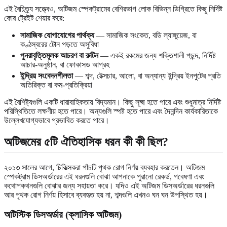
এই বৈচিত্র্য সত্ত্বেও, অটিজম স্পেকট্রামের বেশিরভাগ লোক বিভিন্ন ডিগ্রিতে কিছু নির্দিষ্ট
কোর ট্রেইট শেয়ার করে:
সামাজিক যোগাযোগের পার্থক্য
— সামাজিক সংকেত, বডি ল্যাঙ্গুয়েজ, বা
কণ্ঠস্বরের টোন পড়তে অসুবিধা
পুনরাবৃত্তিমূলক আচরণ বা রুটিন
— একই রকমের জন্য শক্তিশালী পছন্দ, নির্দিষ্ট
আচার-অনুষ্ঠান, বা ফোকাসড আগ্রহ
ইন্দ্রিয় সংবেদনশীলতা
— শব্দ, টেক্সচার, আলো, বা অন্যান্য ইন্দ্রিয় ইনপুটের প্রতি
অতিরিক্ত বা কম-প্রতিক্রিয়া
এই বৈশিষ্ট্যগুলি একটি ধারাবাহিকতায় বিদ্যমান। কিছু সূক্ষ্ম হতে পারে এবং শুধুমাত্র নির্দিষ্ট
পরিস্থিতিতে লক্ষণীয় হতে পারে। অন্যগুলি স্পষ্ট হতে পারে এবং দৈনন্দিন কার্যকারিতাকে
উল্লেখযোগ্যভাবে প্রভাবিত করতে পারে।
অটিজমের ৫টি ঐতিহাসিক ধরন কী কী ছিল?
২০১৩ সালের আগে, চিকিত্সকরা পাঁচটি পৃথক রোগ নির্ণয় ব্যবহার করতেন। অটিজম
স্পেকট্রাম ডিসঅর্ডারের এই ধরনগুলি বোঝা আপনাকে পুরানো রেকর্ড, গবেষণা এবং
কথোপকথনগুলি বোঝার জন্য সহায়তা করে। যদিও এই অটিজম ডিসঅর্ডারের ধরনগুলি
আর পৃথক রোগ নির্ণয় হিসাবে ব্যবহৃত হয় না, শব্দগুলি এখনও ঘন ঘন উপস্থিত হয়।
অটিস্টিক ডিসঅর্ডার (ক্লাসিক অটিজম)