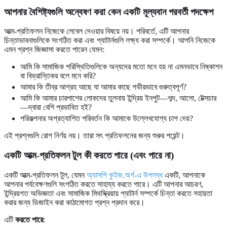
আপনার বৈশিষ্ট্যগুলি অন্বেষণ করা কেন একটি মূল্যবান পরবর্তী পদক্ষেপ
আত্ম-প্রতিফলন নিজেকে লেবেল দেওয়ার বিষয়ে নয়। পরিবর্তে, এটি আপনার
চিন্তাভাবনাগুলিকে সংগঠিত করা এবং প্যাটার্নগুলি লক্ষ্য করা সম্পর্কে। আপনি নিজেকে
এমন প্রশ্ন জিজ্ঞাসা করতে পারেন যেমন:
আমি কি সামাজিক পরিস্থিতিগুলিকে অন্যদের মতো মনে হয় না এমনভাবে নিষ্কাশন
বা বিভ্রান্তিকর বলে মনে করি?
আমার কি তীব্র আগ্রহ আছে যা আমার কাছে গভীরভাবে গুরুত্বপূর্ণ?
আমি কি আমার চারপাশের লোকদের তুলনায় ইন্দ্রিয় ইনপুট—শব্দ, আলো, টেক্সচার
—দ্বারা বেশি প্রভাবিত হই?
পরিকল্পনার অপ্রত্যাশিত পরিবর্তন কি আমাকে উল্লেখযোগ্য চাপ দেয়?
এই প্রশ্নগুলি রোগ নির্ণয় নয়। তারা সৎ প্রতিফলনের জন্য শুরুর পয়েন্ট।
একটি আত্ম-প্রতিফলন টুল কী করতে পারে (এবং পারে না)
একটি আত্ম-প্রতিফলন টুল, যেমন
অ্যাসপি কুইজ.অর্গ-এ উপলব্ধ
একটি, আপনাকে
আপনার পর্যবেক্ষণগুলি সংগঠিত করতে সাহায্য করতে পারে। এটি আপনার আচরণ,
ইন্দ্রিয়গত অভিজ্ঞতা এবং সামাজিক মিথস্ক্রিয়ায় প্যাটার্ন সম্পর্কে চিন্তা করতে সহায়তা
করার জন্য ডিজাইন করা কাঠামোগত প্রশ্ন প্রদান করে।
এটি
করতে পারে
: