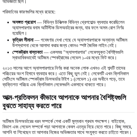
অভিজ্ঞতা ছিল।
পরিবর্তনের কারণগুলির মধ্যে রয়েছে:
অসঙ্গত প্রয়োগ
— বিভিন্ন চিকিত্সক বিভিন্ন থ্রেশহোল্ড ব্যবহার করেছিলেন
অ্যাসপারগার বনাম অটিস্টিক ডিসঅর্ডারের জন্য, যার ফলে অসম রোগ নির্ণয়
হয়েছিল।
কৃত্রিম সীমানা
— গবেষণায় দেখা গেছে যে অ্যাসপারগারকে অন্যান্য অটিজম
উপস্থাপনা থেকে আলাদা করার জন্য কোনও স্পষ্ট জৈবিক লাইন নেই।
স্পেকট্রাম বাস্তবতা
— একসময় "অ্যাসপারগার" লেবেলযুক্ত বৈশিষ্ট্যগুলি
স্বাভাবিকভাবেই অটিজম স্পেকট্রামের লেভেল ১-এর মধ্যে ফিট করে।
২০১৩ সালের আগে অ্যাসপারগারে নির্ণয় করা অনেক লোক এখনও এই শব্দটি তাদের
পরিচয়ের অংশ হিসাবে ব্যবহার করে। এতে কিছু ভুল নেই। লেবেলটি এখন ক্লিনিকাল
সেটিংসে অটিজম স্পেকট্রাম ডিসঅর্ডার টাইপ ১ (লেভেল ১) এর অধীনে পড়ে, তবে
ব্যক্তিগত পরিচয় এবং ক্লিনিকাল লেবেলগুলি একসাথে থাকতে পারে।
আত্ম-প্রতিফলন কীভাবে আপনাকে আপনার বৈশিষ্ট্যগুলি
বুঝতে সাহায্য করতে পারে
অটিজম ডিসঅর্ডারের ধরন সম্পর্কে শেখা একটি মূল্যবান প্রথম পদক্ষেপ। যাইহোক,
বিভাগ এবং লেভেল সম্পর্কে পড়া আপনাকে কেবল এতদূর নিয়ে যেতে পারে। কিছু সময়ে,
আপনি যা শিখেছেন তা আপনার নিজের অভিজ্ঞতার সাথে সংযুক্ত করতে চাইতে পারেন।