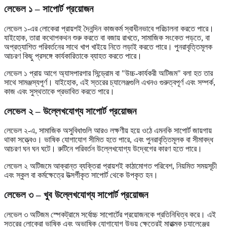
লেভেল ১ – সাপোর্ট প্রয়োজন
লেভেল ১-এর লোকেরা প্রায়শই দৈনন্দিন কাজকর্ম স্বাধীনভাবে পরিচালনা করতে পারে।
যাইহোক, তারা কথোপকথন শুরু করতে বা বজায় রাখতে, সামাজিক সংকেত পড়তে, বা
অপ্রত্যাশিত পরিবর্তনের সাথে খাপ খাইয়ে নিতে লড়াই করতে পারে। পুনরাবৃত্তিমূলক
আচরণ কিছু প্রসঙ্গে কার্যকারিতাকে ব্যাহত করতে পারে।
লেভেল ১ প্রায় আগে অ্যাসপারগার সিন্ড্রোম বা "উচ্চ-কার্যকরী অটিজম" বলা হত তার
সাথে সামঞ্জস্যপূর্ণ। যাইহোক, এই স্তরের চ্যালেঞ্জগুলি এখনও গুরুত্বপূর্ণ এবং সম্পর্ক,
কাজ এবং সুস্থতাকে প্রভাবিত করতে পারে।
লেভেল ২ – উল্লেখযোগ্য সাপোর্ট প্রয়োজন
লেভেল ২-এ, সামাজিক অসুবিধাগুলি আরও লক্ষণীয় হয়ে ওঠে এমনকি সাপোর্ট জায়গায়
থাকা সত্ত্বেও। ভাষিক যোগাযোগ সীমিত হতে পারে, এবং পুনরাবৃত্তিমূলক বা সীমাবদ্ধ
আচরণ ঘন ঘন ঘটে। রুটিনে পরিবর্তন উল্লেখযোগ্য উদ্বেগের কারণ হতে পারে।
লেভেল ২ অটিজমে আক্রান্ত ব্যক্তিরা প্রায়শই কাঠামোগত পরিবেশ, নিয়মিত সময়সূচী
এবং স্কুল বা কর্মক্ষেত্রে উত্সর্গীকৃত সাপোর্ট থেকে উপকৃত হন।
লেভেল ৩ – খুব উল্লেখযোগ্য সাপোর্ট প্রয়োজন
লেভেল ৩ অটিজম স্পেকট্রামে সর্বোচ্চ সাপোর্টের প্রয়োজনকে প্রতিনিধিত্ব করে। এই
স্তরের লোকেরা ভাষিক এবং অভাষিক যোগাযোগ উভয় ক্ষেত্রেই মারাত্মক চ্যালেঞ্জের