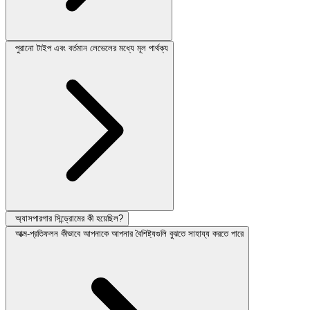
পুরানো টাইপ এবং বর্তমান লেভেলের মধ্যে মূল পার্থক্য
অ্যাসপারগার সিন্ড্রোমের কী হয়েছিল?
আত্ম-প্রতিফলন কীভাবে আপনাকে আপনার বৈশিষ্ট্যগুলি বুঝতে সাহায্য করতে পারে