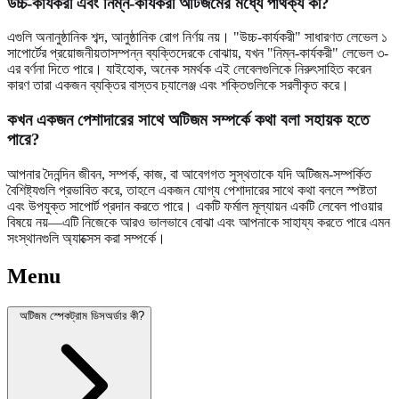
উচ্চ-কার্যকরী এবং নিম্ন-কার্যকরী অটিজমের মধ্যে পার্থক্য কী?
এগুলি অনানুষ্ঠানিক শব্দ, আনুষ্ঠানিক রোগ নির্ণয় নয়। "উচ্চ-কার্যকরী" সাধারণত লেভেল ১
সাপোর্টের প্রয়োজনীয়তাসম্পন্ন ব্যক্তিদেরকে বোঝায়, যখন "নিম্ন-কার্যকরী" লেভেল ৩-
এর বর্ণনা দিতে পারে। যাইহোক, অনেক সমর্থক এই লেবেলগুলিকে নিরুৎসাহিত করেন
কারণ তারা একজন ব্যক্তির বাস্তব চ্যালেঞ্জ এবং শক্তিগুলিকে সরলীকৃত করে।
কখন একজন পেশাদারের সাথে অটিজম সম্পর্কে কথা বলা সহায়ক হতে
পারে?
আপনার দৈনন্দিন জীবন, সম্পর্ক, কাজ, বা আবেগগত সুস্থতাকে যদি অটিজম-সম্পর্কিত
বৈশিষ্ট্যগুলি প্রভাবিত করে, তাহলে একজন যোগ্য পেশাদারের সাথে কথা বললে স্পষ্টতা
এবং উপযুক্ত সাপোর্ট প্রদান করতে পারে। একটি ফর্মাল মূল্যায়ন একটি লেবেল পাওয়ার
বিষয়ে নয়—এটি নিজেকে আরও ভালভাবে বোঝা এবং আপনাকে সাহায্য করতে পারে এমন
সংস্থানগুলি অ্যাক্সেস করা সম্পর্কে।
Menu
অটিজম স্পেকট্রাম ডিসঅর্ডার কী?