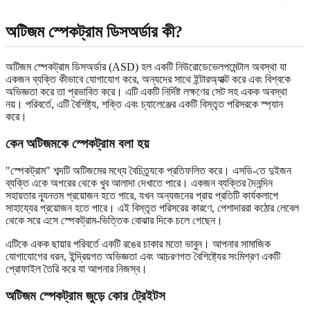
অটিজম স্পেকট্রাম ডিসঅর্ডার কী?
অটিজম স্পেকট্রাম ডিসঅর্ডার (ASD) হল একটি নিউরোডেভেলপমেন্টাল অবস্থা যা
একজন ব্যক্তি কীভাবে যোগাযোগ করে, অন্যদের সাথে ইন্টারঅ্যাক্ট করে এবং বিশ্বকে
অভিজ্ঞতা করে তা প্রভাবিত করে। এটি একটি নির্দিষ্ট লক্ষণের সেট সহ একক অবস্থা
নয়। পরিবর্তে, এটি বৈশিষ্ট্য, শক্তি এবং চ্যালেঞ্জের একটি বিস্তৃত পরিসরকে স্প্যান
করে।
কেন অটিজমকে স্পেকট্রাম বলা হয়
"স্পেকট্রাম" শব্দটি অটিজমের মধ্যে বৈচিত্র্যকে প্রতিফলিত করে। এসডি-তে দুইজন
ব্যক্তি একে অপরের থেকে খুব আলাদা দেখাতে পারে। একজন ব্যক্তির দৈনন্দিন
সহায়তার ন্যূনতম প্রয়োজন হতে পারে, যখন অন্যজনের প্রায় প্রতিটি কার্যকলাপে
সাহায্যের প্রয়োজন হতে পারে। এই বিস্তৃত পরিসরের কারণে, পেশাদাররা কঠোর লেবেল
থেকে সরে এসে স্পেকট্রাম-ভিত্তিক বোঝার দিকে চলে গেছেন।
এটিকে একক ছায়ার পরিবর্তে একটি রঙের চাকার মতো ভাবুন। আপনার সামাজিক
যোগাযোগের ধরন, ইন্দ্রিয়গত অভিজ্ঞতা এবং আচরণগত বৈশিষ্ট্যের সংমিশ্রণ একটি
প্রোফাইল তৈরি করে যা আপনার নিজস্ব।
অটিজম স্পেকট্রাম জুড়ে কোর ট্রেইটস