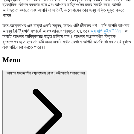
ব্যবহারিক কৌশল ব্যবহার করে এবং আপনার চাহিদাগুলির জন্য সমর্থন করে, আপনি
অভিভূততা কমাতে এবং আপনি যা সত্যিই ভালোবাসেন তার জন্য শক্তি মুক্ত করতে
পারেন।
আত্ম-অন্বেষণের এই যাত্রা একটি সমৃদ্ধ, আরও খাঁটি জীবনের পথ। যদি আপনি আপনার
অনন্য বৈশিষ্ট্যগুলি সম্পর্কে আরও জানতে প্রস্তুত হন, তবে
অ্যাসপি কুইজটি নিন
এবং
আজই আপনার আবিষ্কারের যাত্রা চালিয়ে যান। আপনার সংবেদনশীল বিশ্বকে
যুদ্ধক্ষেত্র হতে হবে না; এটি এমন একটি স্থান যেখানে আপনি আত্মবিশ্বাসের সাথে বুঝতে
এবং পরিচালনা করতে পারেন।
Menu
আপনার সংবেদনশীল ল্যান্ডস্কেপ বোঝা: উদ্দীপকগুলি সনাক্ত করা