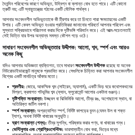
দৈনন্দিন পরিবেশের কারণে অভিভূত, উদ্বিগ্ন বা ক্লান্ত বোধ হতে পারে। এটি কোনো
ত্রুটি নয়; এটি স্নায়ুতন্ত্রের গঠনের একটি মৌলিক পার্থক্য।
আপনার সংবেদনশীল অভিভূততাকে কী ট্রিগার করে তা চিনতে পারা ক্ষমতায়নের একটি
উপায়। এটি কেবল অভিভূত হওয়ার প্রতিক্রিয়া জানানোর পরিবর্তে আপনার পরিবেশ এবং
সুস্থতা সক্রিয়ভাবে পরিচালনা করার দিকে দৃষ্টিভঙ্গি পরিবর্তন করে। এই আত্ম-সচেতনতাই
সেই ভিত্তি যার উপর অন্যান্য সমস্ত কৌশল গড়ে ওঠে।
সাধারণ সংবেদনশীল অভিভূততার উদ্দীপক: আলো, শব্দ, স্পর্শ এবং আরও
অনেক কিছু
যদিও আপনার অভিজ্ঞতা ব্যক্তিগত, তবে সাধারণ
সংবেদনশীল উদ্দীপক
রয়েছে যা অনেক
নিউরোডাইভারজেন্ট মানুষকে প্রভাবিত করে। সেগুলিকে চিহ্নিত করা আপনার সংবেদনশীল
বিশ্বের একটি মানচিত্র আঁকার মতো।
শ্রবণীয়:
জোরে, আকস্মিক শব্দ (সাইরেন, অ্যালার্ম), একটি ভিড় ঘরে কথোপকথনের
মিশ্রণ, ক্রমাগত পটভূমির শব্দ (ফ্যান, ফ্লুরোসেন্ট আলোর একটানা গুঞ্জন)।
দৃষ্টিশক্তি সংক্রান্ত:
উজ্জ্বল বা ঝিকিমিকি আলো, তীব্র রঙ, অগোছালো স্থান, বা
অতিরিক্ত জটিল নকশা।
স্পর্শ সংক্রান্ত:
অপ্রত্যাশিত স্পর্শ, নির্দিষ্ট কাপড়ের বুনন (যেমন উল বা শক্ত
ট্যাগ), অথবা নির্দিষ্ট খাবারের অনুভূতি।
ঘ্রাণ সংক্রান্ত (গন্ধ):
তীব্র সুগন্ধি, পরিষ্কার করার পণ্য, বা খাবারের গন্ধ।
ভেস্টিবুলার এবং প্রোপ্রিওসেপ্টিভ:
ভারসাম্যহীন বোধ করা, ভিড়ের মধ্যে
ধাক্কাধাক্কি, অথবা অপ্রত্যাশিত নড়াচড়া জড়িত কার্যকলাপ।