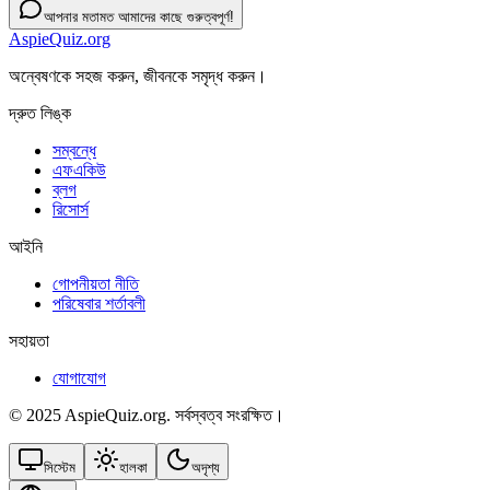
আপনার মতামত আমাদের কাছে গুরুত্বপূর্ণ!
AspieQuiz.org
অন্বেষণকে সহজ করুন, জীবনকে সমৃদ্ধ করুন।
দ্রুত লিঙ্ক
সম্বন্ধে
এফএকিউ
ব্লগ
রিসোর্স
আইনি
গোপনীয়তা নীতি
পরিষেবার শর্তাবলী
সহায়তা
যোগাযোগ
© 2025 AspieQuiz.org. সর্বস্বত্ব সংরক্ষিত।
সিস্টেম
হালকা
অদৃশ্য