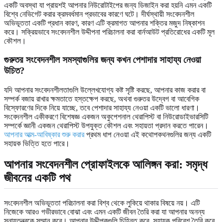
একটি অবস্থা যা প্রায়শই আপনার নিউরোটাইপের জন্য ডিজাইন করা হয়নি এমন একটি
বিশ্বে নেভিগেট করার ক্রমবর্ধমান প্রভাবের কারণে ঘটে। দীর্ঘস্থায়ী সংবেদনশীল
অভিভূততা একটি প্রধান কারণ, কারণ এটি ক্রমাগত আপনার শক্তির মজুদ নিষ্কাশন
করে। সক্রিয়ভাবে সংবেদনশীল উদ্দীপনা পরিচালনা করা বার্নআউট প্রতিরোধের একটি মূল
কৌশল।
গুরুতর সংবেদনশীল সমস্যাগুলির জন্য কখন পেশাদার সাহায্য নেওয়া
উচিত?
যদি আপনার সংবেদনশীলতাগুলি উল্লেখযোগ্য কষ্ট সৃষ্টি করছে, আপনার কাজ করার বা
সম্পর্ক বজায় রাখার ক্ষমতাতে হস্তক্ষেপ করছে, অথবা গুরুতর উদ্বেগ বা আবেগিক
বিস্ফোরণের দিকে নিয়ে যাচ্ছে, তবে পেশাদার সাহায্য নেওয়া একটি ভালো ধারণা।
সংবেদনশীল একীকরণে বিশেষজ্ঞ একজন অকুপেশনাল থেরাপিস্ট বা নিউরোডাইভারসিটি
সম্পর্কে জ্ঞানী একজন থেরাপিস্ট উপযুক্ত কৌশল এবং সহায়তা প্রদান করতে পারেন।
আপনার আত্ম-আবিষ্কার শুরু করার
প্রথম ধাপ নেওয়া এই কথোপকথনগুলির জন্য একটি
সহায়ক ভিত্তি হতে পারে।
আপনার সংবেদনশীল প্রোফাইলকে আলিঙ্গন করা: সমৃদ্ধ
জীবনের একটি পথ
সংবেদনশীল অভিভূততা পরিচালনা করা বিশ্ব থেকে লুকিয়ে থাকার বিষয়ে নয়। এটি
নিজেকে আরও গভীরভাবে বোঝা এবং এমন একটি জীবন তৈরি করা যা আপনার অনন্য
স্নায়ুতন্ত্রকে সম্মান করে। আপনার উদ্দীপকগুলি চিহ্নিত করে, সহায়ক পরিবেশ তৈরি করে,