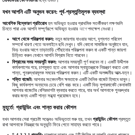
মোকাবিলার কৌশলগুলির
মধ্যে একটি।
যখন আপনি এটি অনুভব করেন: পূর্ব-প্রস্তুতিমূলক ব্যবস্থা
আবেগিক বিস্ফোরণ প্রতিরোধ
হল অভিভূত হওয়ার প্রাথমিক সতর্কীকরণ লক্ষণগুলি
চিনতে পারা এবং আপনি সম্পূর্ণরূপে অভিভূত হওয়ার
আগে
পদক্ষেপ নেওয়া।
আগে থেকে পরিকল্পনা করুন:
নতুন জায়গায় যাওয়ার আগে, দৃশ্যগত পরিবেশ
সম্পর্কে ধারণা পেতে অনলাইনে ছবি দেখুন। যদি কোনো সামাজিক অনুষ্ঠানে যান,
ভিড় হওয়ার আগে তাড়াতাড়ি পৌঁছানোর পরিকল্পনা করুন বা একটি শান্ত জায়গা
চিহ্নিত করুন যেখানে আপনি বিশ্রাম নিতে পারবেন।
বিশ্রামের সময় সময়সূচী করুন:
আপনার সময়সূচী পূর্ণ করবেন না। একটি উদ্দীপক
কার্যকলাপের পরে, চাপমুক্ত হতে এবং আপনার স্নায়ুতন্ত্রকে নিয়ন্ত্রণ করতে একা
শান্ত, পুনরুদ্ধারমূলক সময়ের পরিকল্পনা করুন। এটি একটি অলঙ্ঘনীয় আত্ম-যত্ন।
শক্তি বাজেট:
আপনার সংবেদনশীল ক্ষমতাকে একটি দৈনিক বাজেট হিসাবে ভাবুন।
কিছু কার্যকলাপ অন্যদের চেয়ে বেশি খরচ করে। একটি ভিড় সুপারমার্কেট কেনাকাটা
আপনার বাজেটের বেশিরভাগটা ব্যবহার করতে পারে, যার অর্থ আপনাকে পুনরুদ্ধার
করার জন্য একটি শান্ত সন্ধ্যা প্রয়োজন হবে।
মুহূর্তে: গ্রাউন্ডিং এবং শান্ত করার কৌশল
যখন আপনার সেরা প্রচেষ্টা সত্ত্বেও অভিভূততা শুরু হয়, তখন
গ্রাউন্ডিং কৌশল
প্রস্তুত
রাখা আপনাকে নিয়ন্ত্রণের অনুভূতি ফিরে পেতে সাহায্য করতে পারে।
5-4-3-2-1 পদ্ধতি:
চারপাশে তাকান এবং 5টি জিনিস যা আপনি দেখতে পাচ্ছেন,