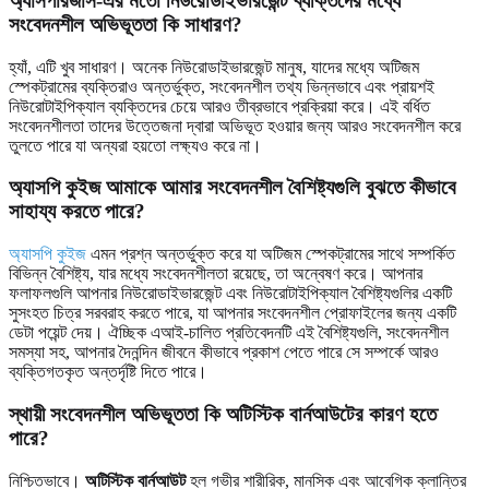
অ্যাসপারজার্স-এর মতো নিউরোডাইভারজেন্ট ব্যক্তিদের মধ্যে
সংবেদনশীল অভিভূততা কি সাধারণ?
হ্যাঁ, এটি খুব সাধারণ। অনেক নিউরোডাইভারজেন্ট মানুষ, যাদের মধ্যে অটিজম
স্পেকট্রামের ব্যক্তিরাও অন্তর্ভুক্ত, সংবেদনশীল তথ্য ভিন্নভাবে এবং প্রায়শই
নিউরোটাইপিক্যাল ব্যক্তিদের চেয়ে আরও তীব্রভাবে প্রক্রিয়া করে। এই বর্ধিত
সংবেদনশীলতা তাদের উত্তেজনা দ্বারা অভিভূত হওয়ার জন্য আরও সংবেদনশীল করে
তুলতে পারে যা অন্যরা হয়তো লক্ষ্যও করে না।
অ্যাসপি কুইজ আমাকে আমার সংবেদনশীল বৈশিষ্ট্যগুলি বুঝতে কীভাবে
সাহায্য করতে পারে?
অ্যাসপি কুইজ
এমন প্রশ্ন অন্তর্ভুক্ত করে যা অটিজম স্পেকট্রামের সাথে সম্পর্কিত
বিভিন্ন বৈশিষ্ট্য, যার মধ্যে সংবেদনশীলতা রয়েছে, তা অন্বেষণ করে। আপনার
ফলাফলগুলি আপনার নিউরোডাইভারজেন্ট এবং নিউরোটাইপিক্যাল বৈশিষ্ট্যগুলির একটি
সুসংহত চিত্র সরবরাহ করতে পারে, যা আপনার সংবেদনশীল প্রোফাইলের জন্য একটি
ডেটা পয়েন্ট দেয়। ঐচ্ছিক এআই-চালিত প্রতিবেদনটি এই বৈশিষ্ট্যগুলি, সংবেদনশীল
সমস্যা সহ, আপনার দৈনন্দিন জীবনে কীভাবে প্রকাশ পেতে পারে সে সম্পর্কে আরও
ব্যক্তিগতকৃত অন্তর্দৃষ্টি দিতে পারে।
স্থায়ী সংবেদনশীল অভিভূততা কি অটিস্টিক বার্নআউটের কারণ হতে
পারে?
নিশ্চিতভাবে।
অটিস্টিক বার্নআউট
হল গভীর শারীরিক, মানসিক এবং আবেগিক ক্লান্তির