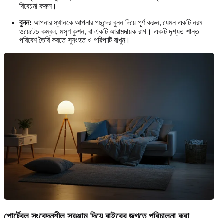
বিবেচনা করুন।
বুনন:
আপনার স্থানকে আপনার পছন্দের বুনন দিয়ে পূর্ণ করুন, যেমন একটি নরম
ওয়েটেড কম্বল, মসৃণ কুশন, বা একটি আরামদায়ক রাগ। একটি দৃশ্যত শান্ত
পরিবেশ তৈরি করতে সুসংহত ও পরিপাটি রাখুন।
পোর্টেবল সংবেদনশীল সরঞ্জাম দিয়ে বাইরের জগতে পরিচালনা করা