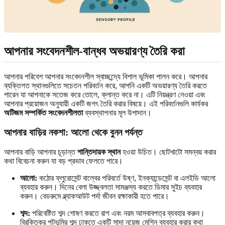
আপনার সংবেদনশীল-বান্ধব অভয়ারণ্য তৈরি করা
আপনার পরিবেশ আপনার সংবেদনশীল স্বাচ্ছন্দ্যে বিশাল ভূমিকা পালন করে। আপনার
ব্যক্তিগত স্থানগুলিতে সচেতন পরিবর্তন করে, আপনি একটি অভয়ারণ্য তৈরি করতে
পারেন যা আপনাকে সতেজ করে তোলে, ক্লান্ত করে না। এটি নিয়ন্ত্রণ নেওয়া এবং
আপনার প্রয়োজন অনুযায়ী একটি জগৎ তৈরি করার বিষয়ে। এই পরিবর্তনগুলি কার্যকর
অটিজম সম্পর্কিত সংবেদনশীলতা
ব্যবস্থাপনার মূল উপাদান।
আপনার বাড়ির নকশা: আলো থেকে বুনন পর্যন্ত
আপনার বাড়ি আপনার চূড়ান্ত
শান্তিদায়ক স্থান
হওয়া উচিত। ছোটখাটো সমন্বয় করার
কথা বিবেচনা করুন যা বড় প্রভাব ফেলতে পারে।
আলো:
কঠোর ফ্লুরোসেন্ট বাল্বের পরিবর্তে উষ্ণ, ইনক্যান্ডেসেন্ট বা এলইডি আলো
ব্যবহার করুন। দিনের বেলা উজ্জ্বলতা সামঞ্জস্য করতে ডিমার সুইচ ব্যবহার
করুন। বেডরুমে ব্ল্যাকআউট পর্দা জীবন রক্ষাকারী হতে পারে।
শব্দ:
পরিবেষ্টিত শব্দ শোষণ করতে রাগ এবং নরম আসবাবপত্র ব্যবহার করুন।
বিরক্তিকর পটভূমির শব্দ ঢাকতে একটি সাদা নয়েজ মেশিন ব্যবহার করার কথা