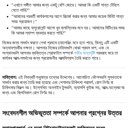
"এখানে সঙ্গীত আমার জন্য একটু বেশি জোরে। আমরা কি একটি শান্ত টেবিলে
যেতে পারি?"
"আমাদের পরবর্তী কার্যকলাপের আগে রিচার্জ করার জন্য আমার কয়েক মিনিট শান্ত
সময় প্রয়োজন।"
"আমার কাছে ফ্লুরোসেন্ট আলো খুব ক্লান্তিকর মনে হয়। আমাদের মিটিংয়ের সময়
কি আমরা ল্যাম্প ব্যবহার করতে পারি?"
নিজের জন্য সমর্থন করতে শেখা প্রথমে চ্যালেঞ্জিং মনে হতে পারে, কিন্তু এটি একটি
অত্যাবশ্যকীয় দক্ষতা। আপনার নিজের চাহিদাগুলি বোঝা প্রথম ধাপ, এবং যে
সংস্থানগুলি আপনার ব্যক্তিত্ব প্রোফাইল সম্পর্কে
গভীর অন্তর্দৃষ্টি
সরবরাহ করে তা
কার্যকর আত্ম-সমর্থনের জন্য প্রয়োজনীয় আত্মবিশ্বাস তৈরি করতে পারে।
দাবিত্যাগ:
এই নিবন্ধটি শুধুমাত্র তথ্যের উদ্দেশ্যে। আলোচিত কৌশলগুলি সুস্থতাকে
সমর্থন করার জন্য তৈরি করা হয়েছে এবং পেশাদার চিকিৎসা পরামর্শ, রোগ নির্ণয় বা
চিকিৎসার বিকল্প নয়। উল্লেখিত অনলাইন টুলগুলি, অ্যাসপি কুইজ সহ, আত্ম-অন্বেষণের
জন্য এবং ক্লিনিকাল রোগ নির্ণয় নয়।
সংবেদনশীল অভিভূততা সম্পর্কে আপনার প্রশ্নের উত্তর