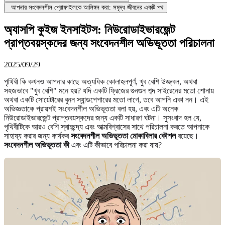
আপনার সংবেদনশীল প্রোফাইলকে আলিঙ্গন করা: সমৃদ্ধ জীবনের একটি পথ
অ্যাসপি কুইজ ইনসাইটস: নিউরোডাইভারজেন্ট
প্রাপ্তবয়স্কদের জন্য সংবেদনশীল অভিভূততা পরিচালনা
2025/09/29
পৃথিবী কি কখনও আপনার কাছে অত্যধিক কোলাহলপূর্ণ, খুব বেশি উজ্জ্বল, অথবা
সহজভাবে "খুব বেশি" মনে হয়? যদি একটি ফ্রিজের গুনগুন শব্দ সাইরেনের মতো শোনায়
অথবা একটি সোয়েটারের বুনন স্যান্ডপেপারের মতো লাগে, তবে আপনি একা নন। এই
অভিজ্ঞতাকে প্রায়শই সংবেদনশীল অভিভূততা বলা হয়, এবং এটি অনেক
নিউরোডাইভারজেন্ট প্রাপ্তবয়স্কদের জন্য একটি সাধারণ ঘটনা। সুসংবাদ হল যে,
পৃথিবীটিকে আরও বেশি স্বাচ্ছন্দ্য এবং আত্মবিশ্বাসের সাথে পরিচালনা করতে আপনাকে
সাহায্য করার জন্য কার্যকর
সংবেদনশীল অভিভূততা মোকাবিলার কৌশল
রয়েছে।
সংবেদনশীল অভিভূততা কী
এবং এটি কীভাবে পরিচালনা করা যায়?