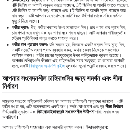
4টি জিনিস যা আপনি অনুভব করতে পাচ্ছেন, 3টি জিনিস যা আপনি শুনতে পাচ্ছেন,
2টি জিনিস যা আপনি গন্ধ পাচ্ছেন এবং 1টি জিনিস যা আপনি স্বাদ পাচ্ছেন তার
নাম বলুন। এটি আপনার মনোযোগকে অতিরিক্ত উদ্দীপনা থেকে সরিয়ে বর্তমান
মুহূর্তে নিয়ে আসে।
গভীর শ্বাস:
ধীর, গভীর শ্বাসের উপর মনোযোগ দিন। চার গণনা ধরে শ্বাস নিন,
চার গণনা ধরে রাখুন এবং ছয় গণনা ধরে শ্বাস ছাড়ুন। এটি আপনার শারীরবৃত্তীয়
স্ট্রেস প্রতিক্রিয়া শান্ত করতে সাহায্য করে।
গভীর চাপ প্রয়োগ করুন:
যদি সম্ভব হয়, নিজেকে একটি কম্বল দিয়ে মুড়ে নিন,
একটি ওয়েটেড ল্যাপ প্যাড ব্যবহার করুন, অথবা কেবল নিজেকে শক্তভাবে
আলিঙ্গন করুন। গভীর চাপের স্নায়ুতন্ত্রের উপর শান্তিদায়ক প্রভাব রয়েছে।
আপনার বৈশিষ্ট্যগুলি কীভাবে এই চাহিদাগুলির সাথে সংযুক্ত, তা জানতে আগ্রহী
হলে, একটি
বিনামূল্যে অ্যাসপি কুইজ
মূল্যবান সূচনা পয়েন্ট সরবরাহ করতে পারে।
আপনার সংবেদনশীল চাহিদাগুলির জন্য সমর্থন এবং সীমা
নির্ধারণ
সম্ভবত সবচেয়ে শক্তিশালী কৌশল হল আপনার চাহিদাগুলি অন্যদের জানানো। এটি
কঠিন হওয়া নয়; এটি আত্মসম্মানের একটি রূপ। স্পষ্ট যোগাযোগ এবং দৃঢ়
সীমা নির্ধারণ
দীর্ঘমেয়াদী সুস্থতা এবং
নিউরোডাইভারজেন্ট সংবেদনশীল উদ্দীপনা
পরিচালনার জন্য
অপরিহার্য।
আপনার চাহিদাগুলি সহজভাবে এবং সরাসরি ব্যাখ্যা করুন। উদাহরণস্বরূপ: