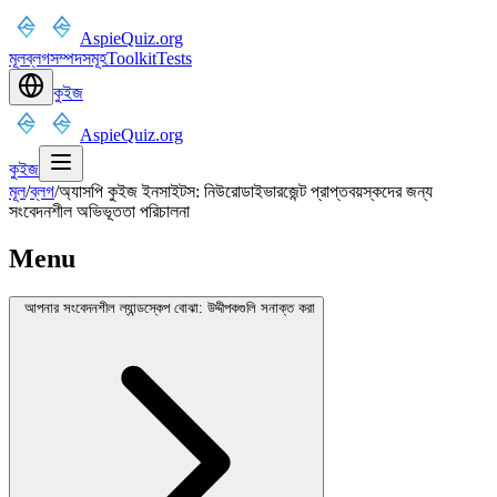
AspieQuiz.org
মূল
ব্লগ
সম্পদসমূহ
Toolkit
Tests
কুইজ
AspieQuiz.org
কুইজ
মূল
/
ব্লগ
/
অ্যাসপি কুইজ ইনসাইটস: নিউরোডাইভারজেন্ট প্রাপ্তবয়স্কদের জন্য
সংবেদনশীল অভিভূততা পরিচালনা
Menu
আপনার সংবেদনশীল ল্যান্ডস্কেপ বোঝা: উদ্দীপকগুলি সনাক্ত করা