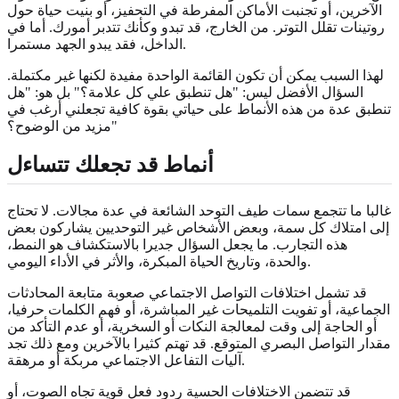
الآخرين، أو تجنبت الأماكن المفرطة في التحفيز، أو بنيت حياة حول
روتينات تقلل التوتر. من الخارج، قد تبدو وكأنك تتدبر أمورك. أما في
الداخل، فقد يبدو الجهد مستمرا.
لهذا السبب يمكن أن تكون القائمة الواحدة مفيدة لكنها غير مكتملة.
السؤال الأفضل ليس: "هل تنطبق علي كل علامة؟" بل هو: "هل
تنطبق عدة من هذه الأنماط على حياتي بقوة كافية تجعلني أرغب في
مزيد من الوضوح؟"
أنماط قد تجعلك تتساءل
غالبا ما تتجمع سمات طيف التوحد الشائعة في عدة مجالات. لا تحتاج
إلى امتلاك كل سمة، وبعض الأشخاص غير التوحديين يشاركون بعض
هذه التجارب. ما يجعل السؤال جديرا بالاستكشاف هو النمط،
والحدة، وتاريخ الحياة المبكرة، والأثر في الأداء اليومي.
قد تشمل اختلافات التواصل الاجتماعي صعوبة متابعة المحادثات
الجماعية، أو تفويت التلميحات غير المباشرة، أو فهم الكلمات حرفيا،
أو الحاجة إلى وقت لمعالجة النكات أو السخرية، أو عدم التأكد من
مقدار التواصل البصري المتوقع. قد تهتم كثيرا بالآخرين ومع ذلك تجد
آليات التفاعل الاجتماعي مربكة أو مرهقة.
قد تتضمن الاختلافات الحسية ردود فعل قوية تجاه الصوت، أو