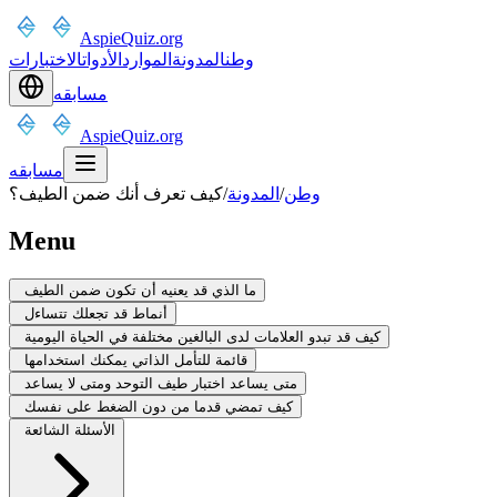
AspieQuiz.org
وطن
المدونة
الموارد
الأدوات
الاختبارات
مسابقه
AspieQuiz.org
مسابقه
وطن
/
المدونة
/
كيف تعرف أنك ضمن الطيف؟
Menu
ما الذي قد يعنيه أن تكون ضمن الطيف
أنماط قد تجعلك تتساءل
كيف قد تبدو العلامات لدى البالغين مختلفة في الحياة اليومية
قائمة للتأمل الذاتي يمكنك استخدامها
متى يساعد اختبار طيف التوحد ومتى لا يساعد
كيف تمضي قدما من دون الضغط على نفسك
الأسئلة الشائعة