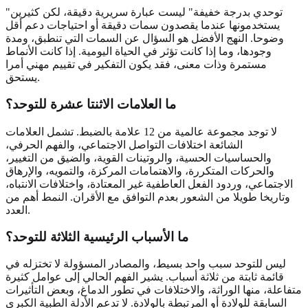
"توحدي بدرجة خفيفة" ليست عبارة سريرية دقيقة، لكن كثيرين
يستخدمونها عندما يقصدون سمات دقيقة أو احتياجات دعم أقل
وضوحا. النهج الأفضل هو السؤال عن السمات التي تنطبق، ومدة
وجودها، وما إذا كانت تؤثر في الحياة اليومية. إذا كانت الأنماط
مستمرة وذات معنى، فقد يكون التفكير في تقييم مهني أمرا
يستحق.
ما العلامات الاثنتا عشرة للتوحد؟
لا توجد مجموعة عالمية من 12 علامة بالضبط. تشمل العلامات
الشائعة اختلافات التواصل الاجتماعي، والفهم الحرفي،
والحساسيات الحسية، والروتينات القوية، والضيق من التغيير،
والحركات المتكررة، والاهتمامات المركزة، والتمويه، والإرهاق
الاجتماعي، وردود الفعل العاطفية غير المعتادة، واختلافات الانتباه،
وتاريخا طويلا من الشعور بعدم التوافق مع الأقران. النمط أهم من
العدد.
ما الأسباب الرئيسية الثلاثة للتوحد؟
ليس للتوحد سبب واحد بسيط، والمصادر المسؤولة لا تختزله في
قائمة ثابتة من ثلاثة أسباب. يشير الفهم الحالي إلى عوامل كثيرة
متفاعلة، منها الوراثة، والاختلافات في تطور الدماغ، وبعض التأثيرات
السابقة للولادة أو المرتبطة بالولادة. لا تدعم الأدلة الطبية الكبرى