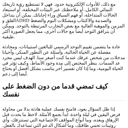
مع ذلك، للأدوات الإلكترونية حدود. فهي لا تستطيع رؤية تاريخك
النمائي الكامل، أو ملاحظتك عبر البيئات المختلفة، أو استبعاد
الحالات المتداخلة، أو فهم السياق وراء إجاباتك. يمكن أن يتداخل
القلق وADHD والصدمة والاكتئاب ومشكلات النوم والضغط
المزمن والموهبة العالية مع بعض التجارب المرتبطة بالتوحد. ويمكن
أن يترافق التوحد أيضا مع حالات أخرى، مما يجعل الصورة أكثر
طبقية.
عادة ما يتضمن تقييم التوحد الرسمي للبالغين استبيانات، ومحادثة
مفصلة عن الحياة الحالية، وأسئلة عن التطور المبكر، وأحيانا
مدخلات من شخص عرفك عندما كنت أصغر سنا. الهدف ليس مجرد
عد السمات. ينظر المختص إلى مدة وجود الأنماط، وكيف تؤثر في
الحياة اليومية، وما إذا كان تفسير آخر يناسب بشكل أفضل أو يحتاج
أيضا إلى دعم.
كيف تمضي قدما من دون الضغط على
نفسك
إذا ظل السؤال يعود، فامنح نفسك عملية هادئة بدلا من محاولة
فرض اليقين في ليلة واحدة. ابدأ بجمع الأمثلة. لاحظ ما يحدث قبل
الإرهاق وبعده، وما أنواع المواقف الاجتماعية التي تستنزفك، وأي
روتينات تحمي طاقتك، وما أشكال الدعم التي تساعدك بالفعل.