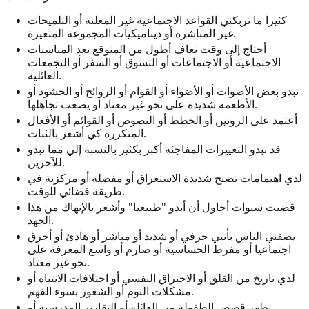
كثيرا ما تربكني القواعد الاجتماعية غير المعلنة أو التلميحات
غير المباشرة أو ديناميكيات المجموعة المتغيرة.
أحتاج إلى وقت تعاف أطول من المتوقع بعد المناسبات
الاجتماعية أو الاجتماعات أو التسوق أو السفر أو التجمعات
العائلية.
تبدو بعض الأصوات أو الأضواء أو القوام أو الروائح أو الحشود أو
الأطعمة شديدة على نحو غير معتاد أو يصعب تجاهلها.
أعتمد على الروتين أو الخطط أو النصوص أو القوائم أو الأفعال
المتكررة كي أشعر بالثبات.
قد تبدو التغييرات المفاجئة أكبر بكثير بالنسبة إلي مما تبدو
للآخرين.
لدي اهتمامات تصبح شديدة الاستغراق أو مفصلة أو مركزية في
طريقة قضائي للوقت.
قضيت سنوات أحاول أن أبدو "طبيعيا" وأشعر بالإنهاك من هذا
الجهد.
يصفني الناس بأنني حرفي أو شديد أو مباشر أو هادئ أو أخرق
اجتماعيا أو مفرط الحساسية أو صارم أو واسع المعرفة على
نحو غير معتاد.
لدي تاريخ من القلق أو الاحتراق النفسي أو اختلافات الانتباه أو
مشكلات النوم أو الشعور بسوء الفهم.
تظهر قصص الطفولة من العائلة أو التقارير المدرسية أو