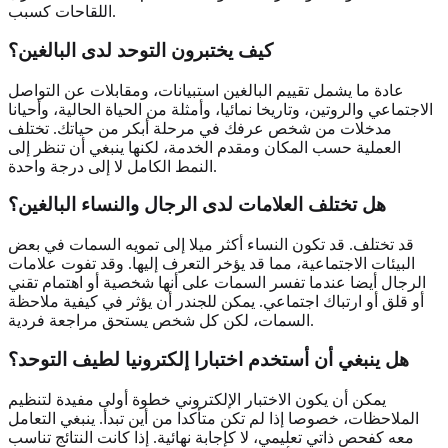
اللقاحات كسبب.
كيف يختبرون التوحد لدى البالغين؟
عادة ما يشمل تقييم البالغين استبيانات، ومقابلات عن التواصل
الاجتماعي والروتين، وتاريخا نمائيا، وأمثلة من الحياة الحالية، وأحيانا
مدخلات من شخص عرفك في مرحلة أبكر من حياتك. تختلف
العملية حسب المكان ومقدم الخدمة، لكنها ينبغي أن تنظر إلى
النمط الكامل لا إلى درجة واحدة.
هل تختلف العلامات لدى الرجال والنساء البالغين؟
قد تختلف. قد تكون النساء أكثر ميلا إلى تمويه السمات في بعض
البيئات الاجتماعية، مما قد يؤخر التعرف إليها. وقد تفوت علامات
الرجال أيضا عندما تفسر السمات على أنها شخصية أو اهتمام تقني
أو قلق أو ارتباك اجتماعي. يمكن للجندر أن يؤثر في كيفية ملاحظة
السمات، لكن كل شخص يستحق مراجعة فردية.
هل ينبغي أن أستخدم اختبارا إلكترونيا لطيف التوحد؟
يمكن أن يكون الاختبار الإلكتروني خطوة أولى مفيدة لتنظيم
الملاحظات، خصوصا إذا لم تكن متأكدا من أين تبدأ. ينبغي التعامل
معه كفحص ذاتي تعليمي، لا كإجابة نهائية. إذا كانت النتائج تناسب