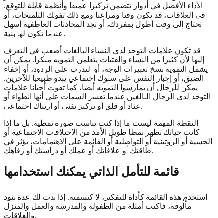
الأداء الأفضل في أدوار تتضمن تركيزا عميقا وأنظمة قابلة للتوقع.
في العلاقات، قد تكون وفيا ومراعيا ومع ذلك تفوتك التلميحات، أو
تحتاج إلى وقت أطول بمفردك، أو تجد المحادثات العاطفية أسهل
عندما تكون لها بنية.
قد تكون علامات التوحد لدى النساء البالغات أصعب في التعرف
إليها لأن كثيرا من النساء والفتيات يتعلمن التمويه مبكرا. يمكن أن
يشمل التمويه نسخ تعبيرات الوجه، أو التدرب على الردود، أو إخفاء
الضيق، أو إجبار النفس على سلوك اجتماعي يبدو طبيعيا للآخرين.
يمكن للرجال أن يمارسوا التمويه أيضا، كما تفوت أحيانا علامات
التوحد لدى الرجال البالغين عندما تفسر السمات على أنها انطواء أو
عناد أو قلق أو تركيز تقني أو ارتباك اجتماعي.
النقطة المهمة ليست ما إذا كنت تناسب صورة نمطية. بل ما إذا
كانت حياتك تظهر نمطا طويل الأمد من الاختلافات الاجتماعية أو
الحسية أو الروتينية أو التواصلية أو القائمة على الاهتمامات، يؤثر في
طاقتك أو علاقاتك أو عملك أو دراستك أو رفاهك.
قائمة للتأمل الذاتي يمكنك استخدامها
استخدم هذه القائمة كأداة للتفكير، لا كتسمية. إذا بدت لك عدة بنود
مألوفة، فاكتب أمثلة من الطفولة والمدرسة والعمل والمنزل
والعلاقات.