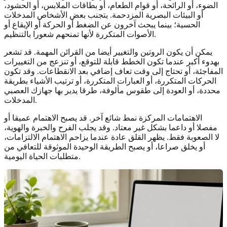
الضوء، أو الرائحة، أو قوام الطعام، أو بطاقات الملابس، أو الحشود،
أو البيئات البصرية المزدحمة. يتجنب بعض الأشخاص المدخلات
الحسية؛ بينما يبحث آخرون عن الضغط أو الحركة أو الإيقاع أو
الأصوات المتكررة لأنها تمنحهم شعورا بالتنظيم.
يمكن أن يكون الروتين والتغيير أيضا من القرائن المهمة. قد تشعر
بهدوء أكبر عندما تكون الخطط قابلة للتوقع، أو تنزعج من التغييرات
المفاجئة، أو تحتاج إلى وقت تعاف إضافي بعد الانقطاعات. وقد تكون
الحركات المتكررة، أو العبارات المتكررة، أو ترتيب الأشياء بطريقة
محددة، أو العودة إلى طقوس مألوفة، طرقا يدير بها جهازك العصبي
المدخلات.
الاهتمامات المركزة نمط شائع آخر. قد يصبح الاهتمام عميقا أو
مفصلا أو داعما بشكل غير معتاد. وقد يجلب الفرح والخبرة والهوية،
لا الصعوبة فقط. يظهر القلق عادة عندما يزاحم الاهتمام الالتزامات،
أو يخلق صراعا، أو يصبح الطريقة الوحيدة الموثوقة للتعافي من
متطلبات الحياة اليومية.