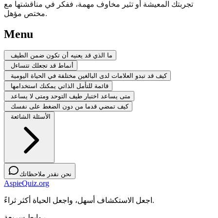
تجربتك المعيشة أو تثير مخاوف مهمة، ففكر في مناقشتها مع
مختص مؤهل.
Menu
ما الذي قد يعنيه أن تكون ضمن الطيف
أنماط قد تجعلك تتساءل
كيف قد تبدو العلامات لدى البالغين مختلفة في الحياة اليومية
قائمة للتأمل الذاتي يمكنك استخدامها
متى يساعد اختبار طيف التوحد ومتى لا يساعد
كيف تمضي قدما من دون الضغط على نفسك
الأسئلة الشائعة
نحن نقدر ملاحظاتك
AspieQuiz.org
اجعل الاستكشاف أسهل، واجعل الحياة أكثر ثراءً.
روابط سريعة