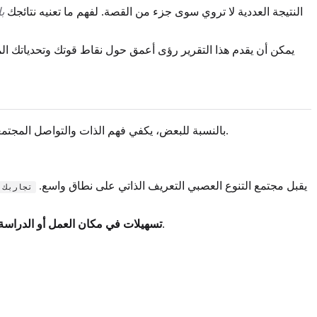
النتيجة العددية لا تروي سوى جزء من القصة. لفهم ما تعنيه نتائجك
ب
يمكن أن يقدم هذا التقرير رؤى أعمق حول نقاط قوتك وتحدياتك ال
. هذا قرار شخصي للغاية ولا توجد إجابة صحيحة أو خاطئة.
بالنسبة للبعض، يكفي فهم الذات والتواصل المجتم
يقبل مجتمع التنوع العصبي التعريف الذاتي على نطاق واسع.
تجاربك 
غالبًا ما يكون التشخيص ضروريًا للحصول على الحماية القانونية والدعم (مثل وقت إضافي في الامتحانات، أو مساحة عمل أكثر هدوءًا).
تسهيلات في مكان العمل أو الدراسة