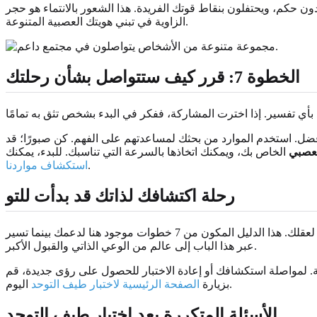
 حكم، ويحتفلون بنقاط قوتك الفريدة. هذا الشعور بالانتماء هو حجر
الزاوية في تبني هويتك العصبية المتنوعة.
الخطوة 7: قرر كيف ستتواصل بشأن رحلتك
ل. استخدم الموارد من بحثك لمساعدتهم على الفهم. كن صبورًا؛ قد
لعصبي
الخاص بك، ويمكنك اتخاذها بالسرعة التي تناسبك. للبدء، يمكنك
.
استكشاف مواردنا
رحلة اكتشافك لذاتك قد بدأت للتو
الحصول على نتيجة عالية في اختبار طيف التوحد ليس نقطة نهاية؛ إنه فتح باب. لقد اتخذت خطوة شجاعة نحو فهم الأسلاك المعقدة والرائعة لعقلك. هذا الدليل المكون من 7 خطوات موجود هنا لدعمك بينما تسير
عبر هذا الباب إلى عالم من الوعي الذاتي والقبول الأكبر.
. لمواصلة استكشافك أو إعادة الاختبار للحصول على رؤى جديدة، قم
اليوم.
بزيارة
الصفحة الرئيسية لاختبار طيف التوحد
الأسئلة المتكررة بعد اختبار طيف التوحد