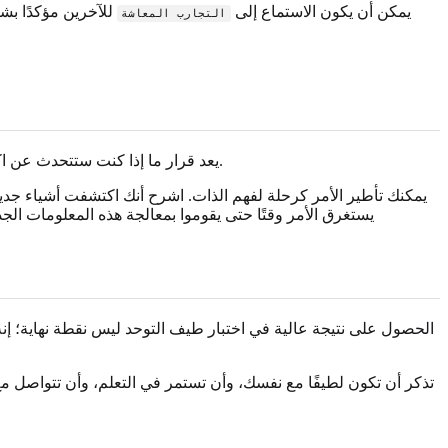
يمكن أن يكون الاستماع إلى
للآخرين مؤكدًا بش
التجارب المعاشة
يعد قرار ما إذا كنت ستتحدث عن اكتشافك لذاتك مع الآخرين، ومتى وكيف، خيارًا شخصيًا. أنت لا تدين لأحد بأي تفسير. إذا اخترت المشاركة، ففكر في البدء بشخص تثق به تمامًا.
يمكنك تأطير الأمر كرحلة لفهم الذات. اشرح أنك اكتشفت أشياء ج
يستغرق الأمر وقتًا حتى يقوموا بمعالجة هذه المعلومات الج
تذكر أن تكون لطيفًا مع نفسك، وأن تستمر في التعلم، وأن تتواصل م