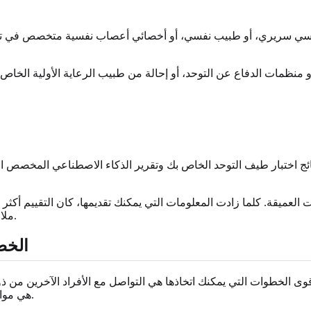
ي سريري، أو طبيب نفسي، أو أخصائي أعصاب نفسية متخصص في تقييمات 
و منظمات الدفاع عن التوحد، أو إحالة من طبيب الرعاية الأولية الخاص 
ج اختبار طيف التوحد الخاص بك وتقرير الذكاء الاصطناعي المخصص الخاص
لعميقة. كلما زادت المعلومات التي يمكنك تقديمها، كان التقييم أكثر دقة
ملاحظة. إنها عملية شاملة مصممة للحصول على صورة كاملة عن هويتك.
الخطوة 6: ابحث عن مجتم
وات التي يمكنك اتخاذها هي التواصل مع الأفراد الآخرين من ذوي التنوع العصبي والت
r/AutismInWomen) والمنتديات المخصصة مثل Wrong Planet هي موارد رائعة.