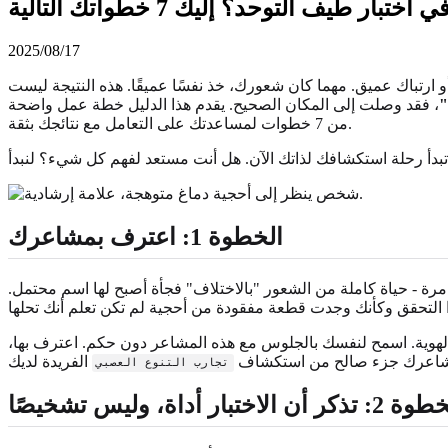
 طيف التوحد؟ إليك 7 خطواتك التالية
2025/08/17
 ارتباك عميق. مهما كان شعورك، خذ نفسًا عميقًا. هذه النتيجة ليست
"
، فقد وصلت إلى المكان الصحيح. يقدم هذا الدليل خطة عمل واضحة
من 7 خطوات لمساعدتك على التعامل مع نتائجك بثقة.
الخطوة 1: اعترف بمشاعرك
رة - حياة كاملة من الشعور "بالاختلاف" فجأة أصبح لها اسم محتمل.
ي الهوية. اسمح لنفسك بالجلوس مع هذه المشاعر دون حكم. اعترف بها،
مشاعرك جزء صالح من استكشاف
تجارب التنوع العصبي
تذكر أن الاختبار أداة، وليس تشخيصًا