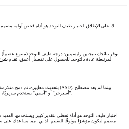
لا، على الإطلاق. اختبار طيف التوحد هو أداة فحص أولية مص
توفر نتائجك نتيجتين رئيسيتين: درجة طيف التوحد (متنوع عصبياً
المرتبطة عادة بالتوحد. للحصول على تفصيل أعمق، تقدم
شرح 
"أسبرجر" أو "آسبي" يستخدم سريريًا، لا يزال العديد من الأشخاص الذين تم تشخيصهم قبل عام 2013 أو الذين يتعرفون بقوة على ملف السمات المحدد يستخدمونه كجزء من هويتهم.
اختبار طيف التوحد هو أداة تحظى بتقدير كبير ويستخدمها العديد
مصمم ليكون مؤشرًا موثوقًا للتقييم الذاتي، مما يساعدك على تحد