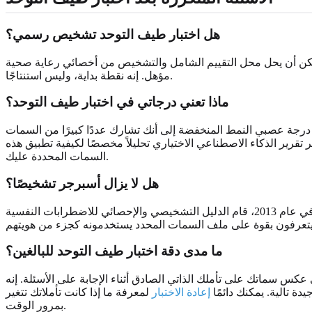
هل اختبار طيف التوحد تشخيص رسمي؟
يمكن أن يحل محل التقييم الشامل والتشخيص من أخصائي رعاية صحية
مؤهل. إنه نقطة بداية، وليس استنتاجًا.
ماذا تعني درجاتي في اختبار طيف التوحد؟
ع درجة عصبي النمط المنخفضة إلى أنك تشارك عددًا كبيرًا من السمات
ر تقرير الذكاء الاصطناعي الاختياري تحليلاً مخصصًا لكيفية تطبيق هذه
السمات المحددة عليك.
هل لا يزال أسبرجر تشخيصًا؟
لا. في عام 2013، قام الدليل التشخيصي والإحصائي للاضطرابات النفسية (DSM-5) بتحديث معاييره. تم دمج متلازمة أسبرجر في تشخيص مظلة واحد: اضطراب طيف التوحد (ASD). بينما لم يعد مصطلح
ما مدى دقة اختبار طيف التوحد للبالغين؟
كس سماتك على تأملك الذاتي الصادق أثناء الإجابة على الأسئلة. إنه
ة تالية. يمكنك دائمًا
إعادة الاختبار
لمعرفة ما إذا كانت تأملاتك تتغير
بمرور الوقت.