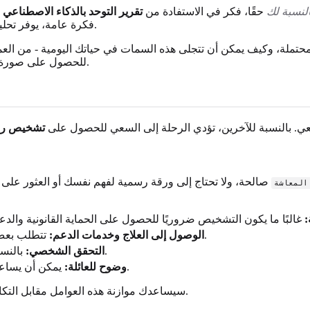
النسبة لك
حقًا، فكر في الاستفادة من
تقرير التوحد بالذكاء الاصطناعي
ا
فكرة عامة، يوفر تحليلنا المدعوم بالذكاء الاصطناعي تفصيلاً شاملاً مصممًا خصيصًا لإجاباتك.
محتملة، وكيف يمكن أن تتجلى هذه السمات في حياتك اليومية - من الع
.
للحصول على صورة أك
عي. بالنسبة للآخرين، تؤدي الرحلة إلى السعي للحصول على
تشخيص رس
صالحة، ولا تحتاج إلى ورقة رسمية لفهم نفسك أو العثور على 
المعاشة
:
تتطلب بعض العلاجات المتخصصة أو برامج الدعم الحكومية تشخيصًا رسميًا.
الوصول إلى العلاج وخدمات الدعم:
بالنسبة للبعض، فإن تأكيد طبيب لخبراتهم أمر مجدٍ للغاية ويوفر إغلاقًا.
التحقق الشخصي:
يمكن أن يساعد التشخيص أفراد الأسرة على فهم احتياجاتك وتقديم دعم أفضل.
وضوح للعائلة:
سيساعدك موازنة هذه العوامل مقابل التكاليف المحتملة والطاقة العاطفية للتقييم في تحديد المسار الصحيح لك.