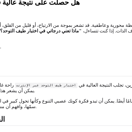
هل حصلت على نتيجة عالية في اختبار
ة محورية وعاطفية. قد تشعر بموجة من الارتياح، أو قليل من القلق، أو
اف الذات. إذا كنت تتساءل،
"ماذا تعني درجاتي في اختبار طيف التوحد؟
تبدأ رحلة استكشافك لذاتك الآن. هل أنت مستعد لفهم كل شيء؟ لنبدأ.
ين، تجلب النتيجة العالية في
راحة غام
اختبار طيف التوحد عبر الإنترنت
يمكن أن يشعر هذا التحقق وكأنك وجدت قطعة مفقودة من أحجية لم تكن تعلم أنك تحلها.
مًا أيضًا. يمكن أن تبدو فكرة كونك عصبي التنوع وكأنها تحول كبير ف
الفريدة لديك.
سمّها، وافهم أن 
الخطوة 2: 