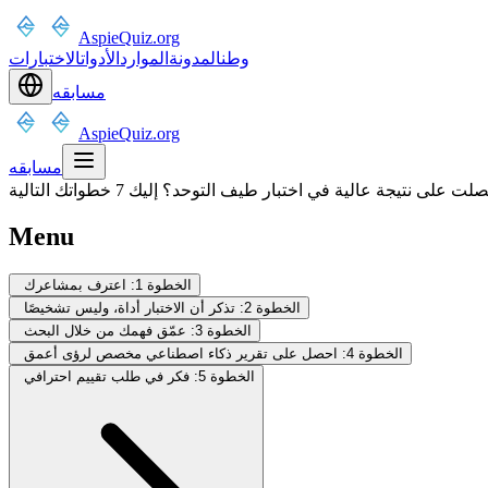
AspieQuiz.org
وطن
المدونة
الموارد
الأدوات
الاختبارات
مسابقه
AspieQuiz.org
مسابقه
 على نتيجة عالية في اختبار طيف التوحد؟ إليك 7 خطواتك التالية
Menu
الخطوة 1: اعترف بمشاعرك
الخطوة 2: تذكر أن الاختبار أداة، وليس تشخيصًا
الخطوة 3: عمّق فهمك من خلال البحث
الخطوة 4: احصل على تقرير ذكاء اصطناعي مخصص لرؤى أعمق
الخطوة 5: فكر في طلب تقييم احترافي