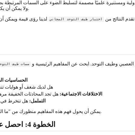
لية ومستنيرة علميًا مصممة لتسليط الضوء على السمات المرتبطة بطيف 
ولا يمكن أن يكون أبدًا، بديلاً عن تشخيص طبي احترافي من مقدم رعاية صحية مؤهل.
قدم النتائج من
لدينا رؤى قيمة ويمكن أن 
اختبار طيف التوحد المجاني
 العصبي وطيف التوحد. ابحث عن المفاهيم الرئيسية و
سمات طيف التوح
الحساسيات ال
هل لديك شغف أو هوايات تن
الاختلافات الاجتماعية:
هل تجد المحادثات الخفيفة مره
التململ:
هل تنخرط في حر
يمكن أن يحول فهم هذه المفاهيم منظورك من "ما الخطأ بي؟" إلى "هكذا يعمل دماغي." إنه تحول تمكيني يبني قبول الذات.
الخطوة 4: احصل على تقرير ذكاء اصطناعي مخصص لرؤى أعمق