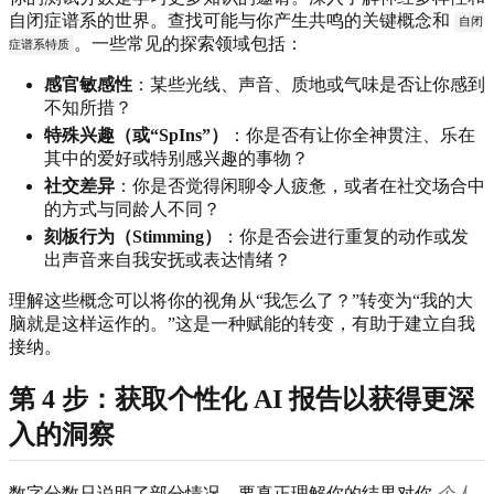
自闭症谱系的世界。查找可能与你产生共鸣的关键概念和
自闭
。一些常见的探索领域包括：
症谱系特质
感官敏感性
：某些光线、声音、质地或气味是否让你感到
不知所措？
特殊兴趣（或“SpIns”）
：你是否有让你全神贯注、乐在
其中的爱好或特别感兴趣的事物？
社交差异
：你是否觉得闲聊令人疲惫，或者在社交场合中
的方式与同龄人不同？
刻板行为（Stimming）
：你是否会进行重复的动作或发
出声音来自我安抚或表达情绪？
理解这些概念可以将你的视角从“我怎么了？”转变为“我的大
脑就是这样运作的。”这是一种赋能的转变，有助于建立自我
接纳。
第 4 步：获取个性化 AI 报告以获得更深
入的洞察
数字分数只说明了部分情况。要真正理解你的结果对你
个人