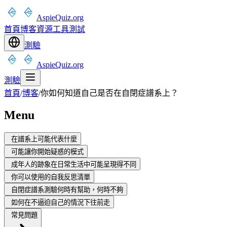
AspieQuiz.org
首頁
博客
資源
工具
測試
測驗
AspieQuiz.org
測驗
首頁
/
博客
/
你如何知道自己是否在自閉症譜系上？
Menu
在譜系上可能代表什麼
可能讓你開始疑惑的模式
成年人的跡象在日常生活中可能呈現得不同
你可以使用的自我反思清單
自閉症譜系測驗何時有幫助，何時不夠
如何在不逼迫自己的情況下往前走
常見問題