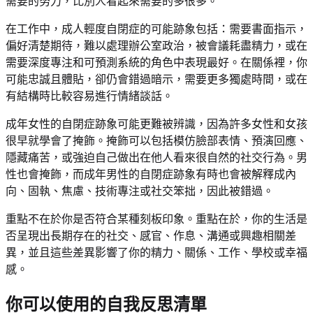
需要的努力，比別人看起來需要的多很多。
在工作中，成人輕度自閉症的可能跡象包括：需要書面指示，
偏好清楚期待，難以處理辦公室政治，被會議耗盡精力，或在
需要深度專注和可預測系統的角色中表現最好。在關係裡，你
可能忠誠且體貼，卻仍會錯過暗示，需要更多獨處時間，或在
有結構時比較容易進行情緒談話。
成年女性的自閉症跡象可能更難被辨識，因為許多女性和女孩
很早就學會了掩飾。掩飾可以包括模仿臉部表情、預演回應、
隱藏痛苦，或強迫自己做出在他人看來很自然的社交行為。男
性也會掩飾，而成年男性的自閉症跡象有時也會被解釋成內
向、固執、焦慮、技術專注或社交笨拙，因此被錯過。
重點不在於你是否符合某種刻板印象。重點在於，你的生活是
否呈現出長期存在的社交、感官、作息、溝通或興趣相關差
異，並且這些差異影響了你的精力、關係、工作、學校或幸福
感。
你可以使用的自我反思清單