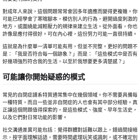
對成年人來說，這個問題常常會因多年適應而變得更複雜。你
可能已經學會了寒暄腳本，模仿別人的行為，避開過度刺激的
地方，或圍繞能減輕壓力的規律來建立生活。從外面看，你也
許像是應付得很好。可在內心裡，這份努力可能一直很持續。
這就是為什麼單一清單可能有用，但並不完整。更好的問題不
是：「我是否符合每一個跡象？」而是：「這些模式中是否有
好幾項強烈符合我的生活，以至於我想要更多清楚感？」
可能讓你開始疑惑的模式
常見的自閉症譜系特質通常集中在幾個領域。你不需要具備每
一種特質，而且一些並非自閉症的人也會有其中部分經驗。真
正讓這個問題值得探索的，是這些模式、強度、早年生活史，
以及它們對日常功能的影響。
社交溝通差異可能包括：覺得群體對話難以跟上，錯過間接暗
示，按字面理解話語，需要時間處理玩笑或諷刺，或不確定別