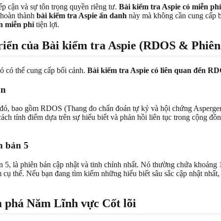
iếp cận và sự tôn trọng quyền riêng tư.
Bài kiểm tra Aspie có miễn ph
 hoàn thành
bài kiểm tra Aspie ẩn danh
này mà không cần cung cấp bất
ến miễn phí
tiện lợi.
triển của Bài kiểm tra Aspie (RDOS & Phiên
 nó có thể cung cấp bối cảnh.
Bài kiểm tra Aspie có liên quan đến R
ọn
c đó, bao gồm RDOS (Thang đo chẩn đoán tự kỷ và hội chứng Asperger 
và cách tính điểm dựa trên sự hiểu biết và phản hồi liên tục trong cộn
n bản 5
 5, là phiên bản cập nhật và tinh chỉnh nhất. Nó thường chứa khoảng 
m cụ thể. Nếu bạn đang tìm kiếm những hiểu biết sâu sắc cập nhật nhấ
m phá Năm Lĩnh vực Cốt lõi