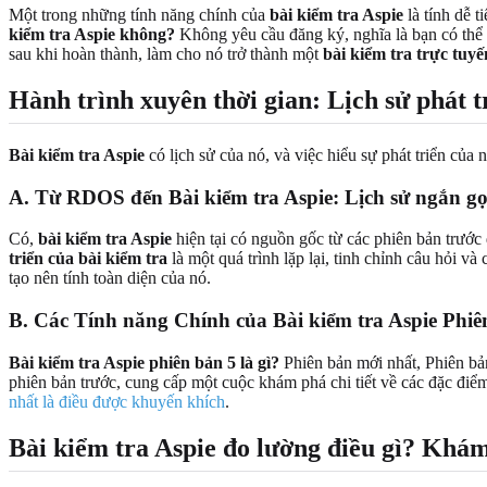
Một trong những tính năng chính của
bài kiểm tra Aspie
là tính dễ t
kiểm tra Aspie không?
Không yêu cầu đăng ký, nghĩa là bạn có thể
sau khi hoàn thành, làm cho nó trở thành một
bài kiểm tra trực tuy
Hành trình xuyên thời gian: Lịch sử phát 
Bài kiểm tra Aspie
có lịch sử của nó, và việc hiểu sự phát triển của
A. Từ RDOS đến Bài kiểm tra Aspie: Lịch sử ngắn g
Có,
bài kiểm tra Aspie
hiện tại có nguồn gốc từ các phiên bản trướ
triển của bài kiểm tra
là một quá trình lặp lại, tinh chỉnh câu hỏi 
tạo nên tính toàn diện của nó.
B. Các Tính năng Chính của Bài kiểm tra Aspie Phiê
Bài kiểm tra Aspie phiên bản 5 là gì?
Phiên bản mới nhất, Phiên bản
phiên bản trước, cung cấp một cuộc khám phá chi tiết về các đặc điể
nhất là điều được khuyến khích
.
Bài kiểm tra Aspie đo lường điều gì? Khá