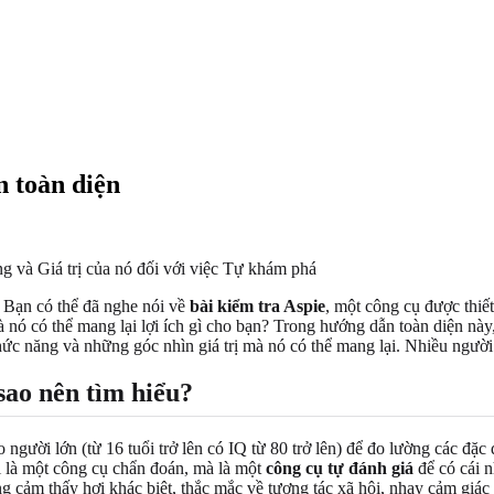
n toàn diện
g và Giá trị của nó đối với việc Tự khám phá
 Bạn có thể đã nghe nói về
bài kiểm tra Aspie
, một công cụ được thiế
à nó có thể mang lại lợi ích gì cho bạn? Trong hướng dẫn toàn diện này
chức năng và những góc nhìn giá trị mà nó có thể mang lại. Nhiều ngườ
 sao nên tìm hiểu?
 người lớn (từ 16 tuổi trở lên có IQ từ 80 trở lên) để đo lường các đặc
i là một công cụ chẩn đoán, mà là một
công cụ tự đánh giá
để có cái 
g cảm thấy hơi khác biệt, thắc mắc về tương tác xã hội, nhạy cảm giác