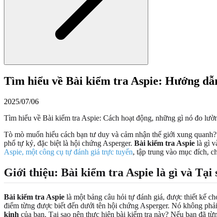
Tìm hiểu về Bài kiểm tra Aspie: Hướng dẫ
2025/07/06
Tìm hiểu về Bài kiểm tra Aspie: Cách hoạt động, những gì nó đo lườn
Tò mò muốn hiểu cách bạn tư duy và cảm nhận thế giới xung quanh?
phổ tự kỷ, đặc biệt là hội chứng Asperger.
Bài kiểm tra Aspie
là gì v
Aspie, một công cụ tự đánh giá trực tuyến
, tập trung vào mục đích, 
Giới thiệu: Bài kiểm tra Aspie là gì và Tại
Bài kiểm tra Aspie
là một bảng câu hỏi tự đánh giá, được thiết kế cho
điểm từng được biết đến dưới tên hội chứng Asperger. Nó không phả
kinh
của bạn. Tại sao nên thực hiện bài kiểm tra này? Nếu bạn đã từn