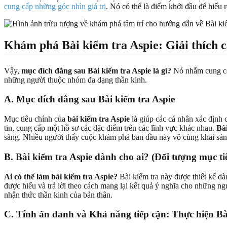
cung cấp những góc nhìn giá trị
. Nó có thể là điểm khởi đầu để hiểu
Khám phá Bài kiểm tra Aspie: Giải thích c
Vậy,
mục đích đằng sau Bài kiểm tra Aspie là gì?
Nó nhằm cung cấp
những người thuộc nhóm đa dạng thần kinh.
A. Mục đích đằng sau Bài kiểm tra Aspie
Mục tiêu chính của
bài kiểm tra Aspie
là giúp các cá nhân xác định 
tin, cung cấp một hồ sơ các đặc điểm trên các lĩnh vực khác nhau.
Bà
sàng. Nhiều người thấy cuộc khám phá ban đầu này vô cùng khai sán
B. Bài kiểm tra Aspie dành cho ai? (Đối tượng mục ti
Ai có thể làm bài kiểm tra Aspie?
Bài kiểm tra này được thiết kế dàn
được hiểu và trả lời theo cách mang lại kết quả ý nghĩa cho những n
nhận thức thần kinh của bản thân.
C. Tính ẩn danh và Khả năng tiếp cận: Thực hiện Bà