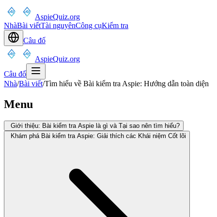
AspieQuiz.org
Nhà
Bài viết
Tài nguyên
Công cụ
Kiểm tra
Câu đố
AspieQuiz.org
Câu đố
Nhà
/
Bài viết
/
Tìm hiểu về Bài kiểm tra Aspie: Hướng dẫn toàn diện
Menu
Giới thiệu: Bài kiểm tra Aspie là gì và Tại sao nên tìm hiểu?
Khám phá Bài kiểm tra Aspie: Giải thích các Khái niệm Cốt lõi