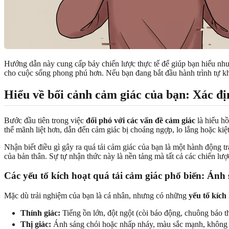
Hướng dẫn này cung cấp bảy chiến lược thực tế để giúp bạn hiểu nhu
cho cuộc sống phong phú hơn. Nếu bạn đang bắt đầu hành trình tự k
Hiểu về bối cảnh cảm giác của bạn: Xác địn
Bước đầu tiên trong việc
đối phó với các vấn đề cảm giác
là hiểu hồ
thể mãnh liệt hơn, dẫn đến cảm giác bị choáng ngợp, lo lắng hoặc ki
Nhận biết điều gì gây ra quá tải cảm giác của bạn là một hành động t
của bản thân. Sự tự nhận thức này là nền tảng mà tất cả các chiến l
Các yếu tố kích hoạt quá tải cảm giác phổ biến: Ánh
Mặc dù trải nghiệm của bạn là cá nhân, nhưng có những
yếu tố kích
Thính giác:
Tiếng ồn lớn, đột ngột (còi báo động, chuông báo t
Thị giác:
Ánh sáng chói hoặc nhấp nháy, màu sắc mạnh, không g