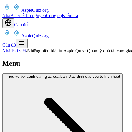
AspieQuiz.org
Nhà
Bài viết
Tài nguyên
Công cụ
Kiểm tra
Câu đố
AspieQuiz.org
Câu đố
Nhà
/
Bài viết
/
Những hiểu biết từ Aspie Quiz: Quản lý quá tải cảm giác
Menu
Hiểu về bối cảnh cảm giác của bạn: Xác định các yếu tố kích hoạt