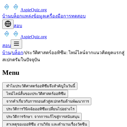
AspieQuiz.org
บ้าน
บล็อก
แหล่งข้อมูล
เครื่องมือ
การทดสอบ
สอบ
AspieQuiz.org
สอบ
บ้าน
/
บล็อก
/
ประวัติศาสตร์ออทิซึม: ไทม์ไลน์จากแนวคิดยุคแรกสู่
สเปกตรัมในปัจจุบัน
Menu
ทำไมประวัติศาสตร์ออทิซึมจึงสำคัญในวันนี้
ไทม์ไลน์สั้นของประวัติศาสตร์ออทิซึม
จากคำเกี่ยวกับการถอนตัวสู่สเปกตรัมด้านพัฒนาการ
ประวัติการวินิจฉัยออทิซึมเปลี่ยนไปอย่างไร
ประวัติการรักษา: จากการแก้ไขสู่การสนับสนุน
สาเหตุของออทิซึม งานวิจัย และตำนานเรื่องวัคซีน