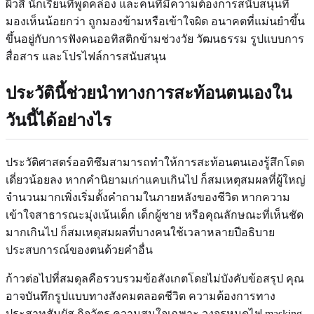
ผิวสี นักเรียนที่พูดคล่อง และคนที่มีความต้องการสนับสนุนที่
มองเห็นน้อยกว่า ถูกมองข้ามหรือเข้าใจผิด อนาคตที่แม่นยำขึ้น
ขึ้นอยู่กับการฟังคนออทิสติกข้ามช่วงวัย วัฒนธรรม รูปแบบการ
สื่อสาร และโปรไฟล์การสนับสนุน
ประวัตินี้ช่วยนำทางการสะท้อนตนเองใน
วันนี้ได้อย่างไร
ประวัติศาสตร์ออทิซึมสามารถทำให้การสะท้อนตนเองรู้สึกโดด
เดี่ยวน้อยลง หากคำนิยามเก่าแคบเกินไป ก็สมเหตุสมผลที่ผู้ใหญ่
จำนวนมากเพิ่งเริ่มตั้งคำถามในภายหลังของชีวิต หากความ
เข้าใจสาธารณะมุ่งเน้นเด็ก เด็กผู้ชาย หรือคุณลักษณะที่เห็นชัด
มากเกินไป ก็สมเหตุสมผลที่บางคนใช้เวลาหลายปีอธิบาย
ประสบการณ์ของตนด้วยคำอื่น
ก้าวต่อไปที่สมดุลคือรวบรวมข้อสังเกตโดยไม่บังคับข้อสรุป คุณ
อาจบันทึกรูปแบบทางสังคมตลอดชีวิต ความต้องการทาง
ประสาทสัมผัส กิจวัตร ความสนใจเฉพาะ วงจรหมดไฟ masking