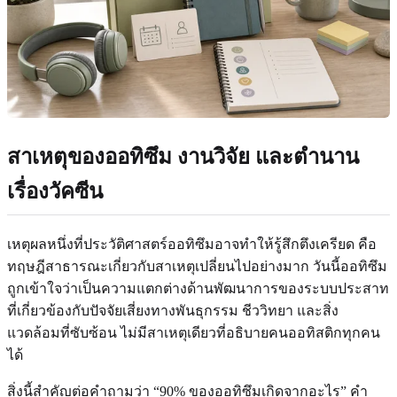
สาเหตุของออทิซึม งานวิจัย และตำนาน
เรื่องวัคซีน
เหตุผลหนึ่งที่ประวัติศาสตร์ออทิซึมอาจทำให้รู้สึกตึงเครียด คือ
ทฤษฎีสาธารณะเกี่ยวกับสาเหตุเปลี่ยนไปอย่างมาก วันนี้ออทิซึม
ถูกเข้าใจว่าเป็นความแตกต่างด้านพัฒนาการของระบบประสาท
ที่เกี่ยวข้องกับปัจจัยเสี่ยงทางพันธุกรรม ชีววิทยา และสิ่ง
แวดล้อมที่ซับซ้อน ไม่มีสาเหตุเดียวที่อธิบายคนออทิสติกทุกคน
ได้
สิ่งนี้สำคัญต่อคำถามว่า “90% ของออทิซึมเกิดจากอะไร” คำ