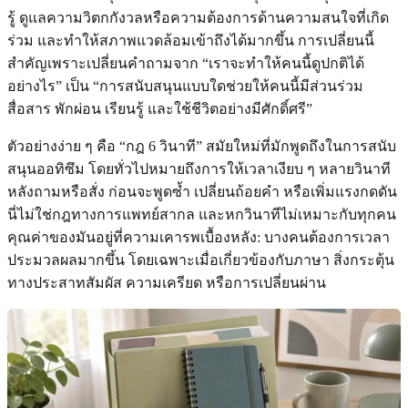
รู้ ดูแลความวิตกกังวลหรือความต้องการด้านความสนใจที่เกิด
ร่วม และทำให้สภาพแวดล้อมเข้าถึงได้มากขึ้น การเปลี่ยนนี้
สำคัญเพราะเปลี่ยนคำถามจาก “เราจะทำให้คนนี้ดูปกติได้
อย่างไร” เป็น “การสนับสนุนแบบใดช่วยให้คนนี้มีส่วนร่วม
สื่อสาร พักผ่อน เรียนรู้ และใช้ชีวิตอย่างมีศักดิ์ศรี”
ตัวอย่างง่าย ๆ คือ “กฎ 6 วินาที” สมัยใหม่ที่มักพูดถึงในการสนับ
สนุนออทิซึม โดยทั่วไปหมายถึงการให้เวลาเงียบ ๆ หลายวินาที
หลังถามหรือสั่ง ก่อนจะพูดซ้ำ เปลี่ยนถ้อยคำ หรือเพิ่มแรงกดดัน
นี่ไม่ใช่กฎทางการแพทย์สากล และหกวินาทีไม่เหมาะกับทุกคน
คุณค่าของมันอยู่ที่ความเคารพเบื้องหลัง: บางคนต้องการเวลา
ประมวลผลมากขึ้น โดยเฉพาะเมื่อเกี่ยวข้องกับภาษา สิ่งกระตุ้น
ทางประสาทสัมผัส ความเครียด หรือการเปลี่ยนผ่าน