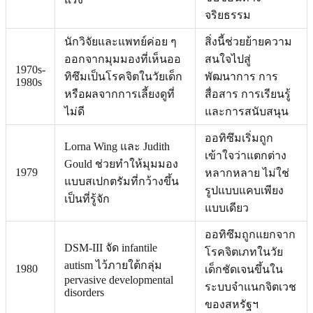
จริยธรรม
นักวิจัยและแพทย์ค่อย ๆ
สิ่งนี้ช่วยย้ายความ
ออกจากมุมมองที่เห็นออ
สนใจไปสู่
1970s-
ทิซึมเป็นโรคจิตในวัยเด็ก
พัฒนาการ การ
1980s
หรือผลจากการเลี้ยงดูที่
สื่อสาร การเรียนรู้
ไม่ดี
และการสนับสนุน
ออทิซึมเริ่มถูก
Lorna Wing และ Judith
เข้าใจว่าแตกต่าง
Gould ช่วยทำให้มุมมอง
1979
หลากหลาย ไม่ใช่
แบบสเปกตรัมที่กว้างขึ้น
รูปแบบแคบเพียง
เป็นที่รู้จัก
แบบเดียว
ออทิซึมถูกแยกจาก
DSM-III จัด infantile
โรคจิตเภทในวัย
autism ไว้ภายใต้กลุ่ม
1980
เด็กชัดเจนขึ้นใน
pervasive developmental
ระบบจำแนกจิตเวช
disorders
ของสหรัฐฯ