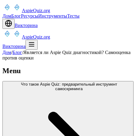
AspieQuiz.org
Дом
Блог
Ресурсы
Инструменты
Тесты
Викторина
AspieQuiz.org
Викторина
Дом
/
Блог
/
Является ли Aspie Quiz диагностикой? Самооценка
против оценки
Menu
Что такое Aspie Quiz: предварительный инструмент
самоскрининга