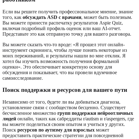
Если вы решите получить профессиональное мнение, знание
того, как
обсуждать ASD с врачами
, может быть полезным.
Вы можете принести распечатку результатов Aspie Quiz,
включая подробный профиль оценок или ваш AI-отчет.
Представьте это как отправную точку для вашего разговора.
Вы можете сказать что-то вроде: «Я прошел этот онлайн-
инструмент скрининга, чтобы лучше понять некоторые из
моих переживаний, и результаты нашли во мне отклик. Я
хотел бы изучить возможность получения формальной
оценки». Это обеспечивает конкретную основу для
обсуждения и показывает, что вы провели вдумчивое
самоисследование.
Поиск поддержки и ресурсов для вашего пути
Независимо от того, будете ли вы добиваться диагноза,
установление связи с сообществом бесценно. Существует
бесчисленное множество
групп поддержки нейроотличных
людей
онлайн, таких как сабреддиты r/autism и r/aspergers, где
вы можете поделиться своим опытом и учиться у других.
Поиск
ресурсов по аутизму для взрослых
может
предоставить практические стратегии для повседневной