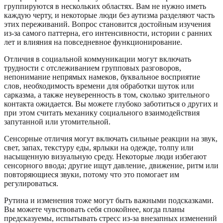
группируются в нескольких областях. Вам не нужно иметь
каждую черту, и некоторые люди без аутизма разделяют часть
этих переживаний. Вопрос становится достойным изучения
из-за самого паттерна, его интенсивности, истории с ранних
лет и влияния на повседневное функционирование.
Отличия в социальной коммуникации могут включать
трудности с отслеживанием групповых разговоров,
непонимание непрямых намеков, буквальное восприятие
слов, необходимость времени для обработки шуток или
сарказма, а также неуверенность в том, сколько зрительного
контакта ожидается. Вы можете глубоко заботиться о других и
при этом считать механику социального взаимодействия
запутанной или утомительной.
Сенсорные отличия могут включать сильные реакции на звук,
свет, запах, текстуру еды, ярлыки на одежде, толпу или
насыщенную визуальную среду. Некоторые люди избегают
сенсорного ввода; другие ищут давление, движение, ритм или
повторяющиеся звуки, потому что это помогает им
регулироваться.
Рутина и изменения тоже могут быть важными подсказками.
Вы можете чувствовать себя спокойнее, когда планы
предсказуемы, испытывать стресс из-за внезапных изменений