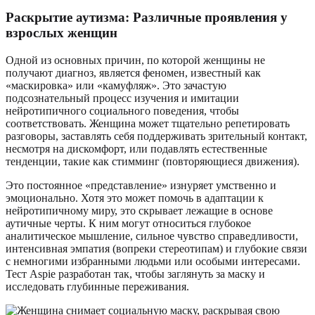
Раскрытие аутизма: Различные проявления у
взрослых женщин
Одной из основных причин, по которой женщины не
получают диагноз, является феномен, известный как
«маскировка» или «камуфляж». Это зачастую
подсознательный процесс изучения и имитации
нейротипичного социального поведения, чтобы
соответствовать. Женщина может тщательно репетировать
разговоры, заставлять себя поддерживать зрительный контакт,
несмотря на дискомфорт, или подавлять естественные
тенденции, такие как стимминг (повторяющиеся движения).
Это постоянное «представление» изнуряет умственно и
эмоционально. Хотя это может помочь в адаптации к
нейротипичному миру, это скрывает лежащие в основе
аутичные черты. К ним могут относиться глубокое
аналитическое мышление, сильное чувство справедливости,
интенсивная эмпатия (вопреки стереотипам) и глубокие связи
с немногими избранными людьми или особыми интересами.
Тест Aspie разработан так, чтобы заглянуть за маску и
исследовать глубинные переживания.