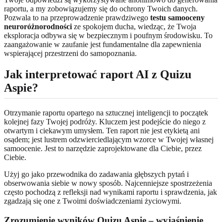
raportu, a my zobowiązujemy się do ochrony Twoich danych.
Pozwala to na przeprowadzenie prawdziwego
testu samooceny
neuroróżnorodności
ze spokojem ducha, wiedząc, że Twoja
eksploracja odbywa się w bezpiecznym i poufnym środowisku. To
zaangażowanie w zaufanie jest fundamentalne dla zapewnienia
wspierającej przestrzeni do samopoznania.
Jak interpretować raport AI z Quizu
Aspie?
Otrzymanie raportu opartego na sztucznej inteligencji to początek
kolejnej fazy Twojej podróży. Kluczem jest podejście do niego z
otwartym i ciekawym umysłem. Ten raport nie jest etykietą ani
osądem; jest lustrem odzwierciedlającym wzorce w Twojej własnej
samoocenie. Jest to narzędzie zaprojektowane dla Ciebie, przez
Ciebie.
Użyj go jako przewodnika do zadawania głębszych pytań i
obserwowania siebie w nowy sposób. Najcenniejsze spostrzeżenia
często pochodzą z refleksji nad wynikami raportu i sprawdzenia, jak
zgadzają się one z Twoimi doświadczeniami życiowymi.
Zrozumienie wyników Quizu Aspie – wyjaśnienie