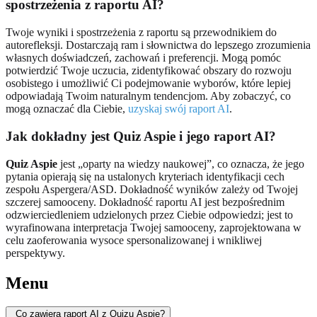
spostrzeżenia z raportu AI?
Twoje wyniki i spostrzeżenia z raportu są przewodnikiem do
autorefleksji. Dostarczają ram i słownictwa do lepszego zrozumienia
własnych doświadczeń, zachowań i preferencji. Mogą pomóc
potwierdzić Twoje uczucia, zidentyfikować obszary do rozwoju
osobistego i umożliwić Ci podejmowanie wyborów, które lepiej
odpowiadają Twoim naturalnym tendencjom. Aby zobaczyć, co
mogą oznaczać dla Ciebie,
uzyskaj swój raport AI
.
Jak dokładny jest Quiz Aspie i jego raport AI?
Quiz Aspie
jest „oparty na wiedzy naukowej”, co oznacza, że jego
pytania opierają się na ustalonych kryteriach identyfikacji cech
zespołu Aspergera/ASD. Dokładność wyników zależy od Twojej
szczerej samooceny. Dokładność raportu AI jest bezpośrednim
odzwierciedleniem udzielonych przez Ciebie odpowiedzi; jest to
wyrafinowana interpretacja Twojej samooceny, zaprojektowana w
celu zaoferowania wysoce spersonalizowanej i wnikliwej
perspektywy.
Menu
Co zawiera raport AI z Quizu Aspie?