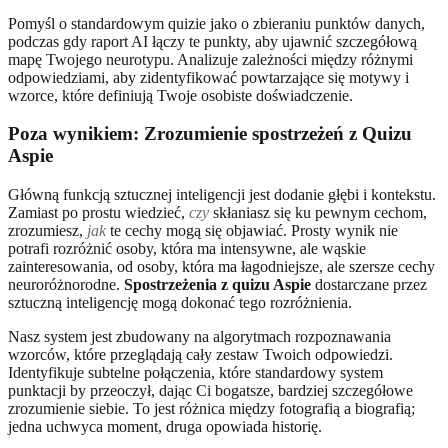
Pomyśl o standardowym quizie jako o zbieraniu punktów danych,
podczas gdy raport AI łączy te punkty, aby ujawnić szczegółową
mapę Twojego neurotypu. Analizuje zależności między różnymi
odpowiedziami, aby zidentyfikować powtarzające się motywy i
wzorce, które definiują Twoje osobiste doświadczenie.
Poza wynikiem: Zrozumienie spostrzeżeń z Quizu
Aspie
Główną funkcją sztucznej inteligencji jest dodanie głębi i kontekstu.
Zamiast po prostu wiedzieć,
czy
skłaniasz się ku pewnym cechom,
zrozumiesz,
jak
te cechy mogą się objawiać. Prosty wynik nie
potrafi rozróżnić osoby, która ma intensywne, ale wąskie
zainteresowania, od osoby, która ma łagodniejsze, ale szersze cechy
neuroróżnorodne.
Spostrzeżenia z quizu Aspie
dostarczane przez
sztuczną inteligencję mogą dokonać tego rozróżnienia.
Nasz system jest zbudowany na algorytmach rozpoznawania
wzorców, które przeglądają cały zestaw Twoich odpowiedzi.
Identyfikuje subtelne połączenia, które standardowy system
punktacji by przeoczył, dając Ci bogatsze, bardziej szczegółowe
zrozumienie siebie. To jest różnica między fotografią a biografią;
jedna uchwyca moment, druga opowiada historię.