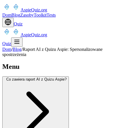
AspieQuiz.org
Dom
Blog
Zasoby
Toolkit
Tests
Quiz
AspieQuiz.org
Quiz
Dom
/
Blog
/
Raport AI z Quizu Aspie: Spersonalizowane
spostrzeżenia
Menu
Co zawiera raport AI z Quizu Aspie?