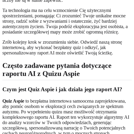
liczby nie są w stanie zapewnić.
Ta technologia ma na celu wzmocnienie Cię użytecznymi
spostrzeżeniami, pomagając Ci zrozumieć Twoje unikalne mocne
strony, radzić sobie z wyzwaniami i ostatecznie, żyć bardziej
autentycznym życiem. Twoja podróż eksploracyjna jest osobista, a
posiadanie szczegółowej mapy może zrobić ogromną różnicę.
Zrób kolejny krok w zrozumieniu siebie. Odwiedź naszą stronę
internetową, aby wykonać bezpłatny quiz i odkryć, jak
spersonalizowany raport AI może oświetlić Twoją ścieżkę.
Często zadawane pytania dotyczące
raportu AI z Quizu Aspie
Czym jest Quiz Aspie i jak działa jego raport AI?
Quiz Aspie
to bezpłatna internetowa samoocena zaprojektowana,
aby pomóc osobom w eksploracji cech związanych ze spektrum
autyzmu. Po wypełnieniu quizu masz możliwość otrzymania
kompleksowego raportu AI. Raport ten wykorzystuje algorytmy AI
do analizy wzorców w Twoich odpowiedziach, generując
szczegółową, spersonalizowaną narrację o Twoich potencjalnych
cechach neuroróżnorodnych, w tym o mocnych stronach,