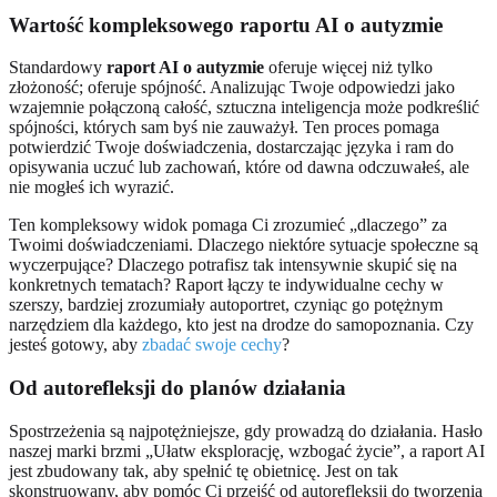
Wartość kompleksowego raportu AI o autyzmie
Standardowy
raport AI o autyzmie
oferuje więcej niż tylko
złożoność; oferuje spójność. Analizując Twoje odpowiedzi jako
wzajemnie połączoną całość, sztuczna inteligencja może podkreślić
spójności, których sam byś nie zauważył. Ten proces pomaga
potwierdzić Twoje doświadczenia, dostarczając języka i ram do
opisywania uczuć lub zachowań, które od dawna odczuwałeś, ale
nie mogłeś ich wyrazić.
Ten kompleksowy widok pomaga Ci zrozumieć „dlaczego” za
Twoimi doświadczeniami. Dlaczego niektóre sytuacje społeczne są
wyczerpujące? Dlaczego potrafisz tak intensywnie skupić się na
konkretnych tematach? Raport łączy te indywidualne cechy w
szerszy, bardziej zrozumiały autoportret, czyniąc go potężnym
narzędziem dla każdego, kto jest na drodze do samopoznania. Czy
jesteś gotowy, aby
zbadać swoje cechy
?
Od autorefleksji do planów działania
Spostrzeżenia są najpotężniejsze, gdy prowadzą do działania. Hasło
naszej marki brzmi „Ułatw eksplorację, wzbogać życie”, a raport AI
jest zbudowany tak, aby spełnić tę obietnicę. Jest on tak
skonstruowany, aby pomóc Ci przejść od autorefleksji do tworzenia