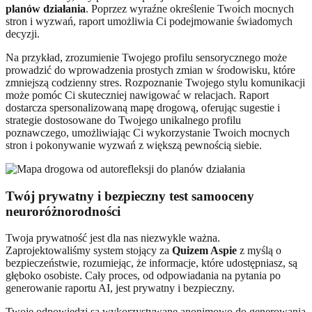
planów działania
. Poprzez wyraźne określenie Twoich mocnych
stron i wyzwań, raport umożliwia Ci podejmowanie świadomych
decyzji.
Na przykład, zrozumienie Twojego profilu sensorycznego może
prowadzić do wprowadzenia prostych zmian w środowisku, które
zmniejszą codzienny stres. Rozpoznanie Twojego stylu komunikacji
może pomóc Ci skuteczniej nawigować w relacjach. Raport
dostarcza spersonalizowaną mapę drogową, oferując sugestie i
strategie dostosowane do Twojego unikalnego profilu
poznawczego, umożliwiając Ci wykorzystanie Twoich mocnych
stron i pokonywanie wyzwań z większą pewnością siebie.
Twój prywatny i bezpieczny test samooceny
neuroróżnorodności
Twoja prywatność jest dla nas niezwykle ważna.
Zaprojektowaliśmy system stojący za
Quizem Aspie
z myślą o
bezpieczeństwie, rozumiejąc, że informacje, które udostępniasz, są
głęboko osobiste. Cały proces, od odpowiadania na pytania po
generowanie raportu AI, jest prywatny i bezpieczny.
Twoje odpowiedzi są wykorzystywane anonimowo do generowania