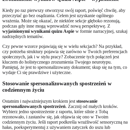
Kiedy po raz pierwszy otworzysz swój raport, poświęć chwilę, aby
przeczytać go bez osądzania. Celem jest uzyskanie ogólnego
wrażenia. Może się okazać, że niektóre sekcje głęboko rezonują,
podczas gdy inne mogą wprowadzić nową perspektywę. Z
wyjaśnionymi wynikami quizu Aspie
w formie narracyjnej, szukaj
nadrzędnych tematów.
Czy pewne wzorce pojawiają się w wielu sekcjach? Na przykład,
czy potrzeba struktury pojawia się zarówno w Twoich preferencjach
społecznych, jak i w stylu pracy? Zobaczenie tych połączeń jest
kluczem do holistycznego zrozumienia Twojego neurotypu.
Pamiętaj, że jest to spersonalizowany dokument; skup się na tym, co
wydaje Ci się prawdziwe i użyteczne.
Stosowanie spersonalizowanych spostrzeżeń w
codziennym życiu
Ostatnim i najważniejszym krokiem jest
stosowanie
spersonalizowanych spostrzeżeń
. Zacznij od małych kroków.
Wybierz jedno spostrzeżenie z raportu, które silnie z Tobą
rezonowało, i zastanów się, jak objawia się ono w Twoim
codziennym życiu. Jeśli raport podkreśla wrażliwość sensoryczną na
hałas, poeksperymentuj z używaniem zatyczek do uszu lub