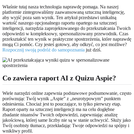
Właśnie tutaj nasza technologia naprawdę pomaga. Na naszej
platformie zintegrowaliśmy zaawansowaną sztuczną inteligencję,
aby wyjść poza sam wynik. Ten artykuł przedstawi unikalną
wartość naszego opcjonalnego raportu opartego na sztucznej
inteligencji, narzędzia zaprojektowanego do przekształcania Twoich
odpowiedzi w kompleksowy, spersonalizowany przewodnik. Czas
przekształcić ten wynik w praktyczne spostrzeżenia, które naprawdę
mogą Ci pomóc. Czy jesteś gotowy, aby odkryć, co jest możliwe?
Rozpocznij swoją podróż do samopoznania
już dziś.
Co zawiera raport AI z Quizu Aspie?
Wiele narzędzi online zapewnia podstawowe podsumowanie, często
porównując Twój wynik „Aspie” z „neurotypowym” punktem
odniesienia. Chociaż jest to pouczające, to tylko pierwszy etap.
Raport oparty na sztucznej inteligencji ma na celu dogłębne
zbadanie niuansów Twoich odpowiedzi, zapewniając analizę
jakościową, której same liczby nie są w stanie uchwycić. Służy jako
Twój osobisty tłumacz, przekładając Twoje odpowiedzi na spójny i
wnikliwy profil.