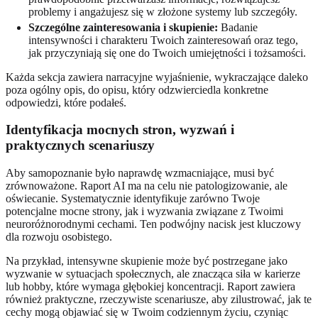
problemy i angażujesz się w złożone systemy lub szczegóły.
Szczególne zainteresowania i skupienie:
Badanie
intensywności i charakteru Twoich zainteresowań oraz tego,
jak przyczyniają się one do Twoich umiejętności i tożsamości.
Każda sekcja zawiera narracyjne wyjaśnienie, wykraczające daleko
poza ogólny opis, do opisu, który odzwierciedla konkretne
odpowiedzi, które podałeś.
Identyfikacja mocnych stron, wyzwań i
praktycznych scenariuszy
Aby samopoznanie było naprawdę wzmacniające, musi być
zrównoważone. Raport AI ma na celu nie patologizowanie, ale
oświecanie. Systematycznie identyfikuje zarówno Twoje
potencjalne mocne strony, jak i wyzwania związane z Twoimi
neuroróżnorodnymi cechami. Ten podwójny nacisk jest kluczowy
dla rozwoju osobistego.
Na przykład, intensywne skupienie może być postrzegane jako
wyzwanie w sytuacjach społecznych, ale znacząca siła w karierze
lub hobby, które wymaga głębokiej koncentracji. Raport zawiera
również praktyczne, rzeczywiste scenariusze, aby zilustrować, jak te
cechy mogą objawiać się w Twoim codziennym życiu, czyniąc