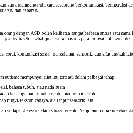
 yang mempengaruhi cara seseorang berkomunikasi, berinteraksi deng
ekuatan, dan cabaran.
a orang dengan ASD boleh kelihatan sangat berbeza antara satu sama
p aktiviti. Oleh sebab julat yang luas ini, para profesional menjauhk
i corak komunikasi sosial, pengalaman sensorik, dan sifat tingkah lak
 autisme mempunyai sifat inti tertentu dalam pelbagai tahap:
al, bahasa tubuh, atau nada suara
ap keseragaman, ritual tertentu, atau minat terfokus
p bunyi, tekstur, cahaya, atau input sensorik lain
anya dapat dikesan dalam situasi tertentu. Yang lain mungkin ketara d