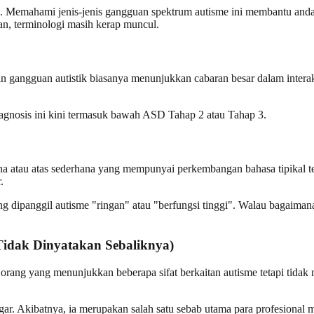
. Memahami jenis-jenis gangguan spektrum autisme ini membantu anda
gan, terminologi masih kerap muncul.
n gangguan autistik biasanya menunjukkan cabaran besar dalam interaks
agnosis ini kini termasuk bawah ASD Tahap 2 atau Tahap 3.
atau atas sederhana yang mempunyai perkembangan bahasa tipikal teta
.
g dipanggil autisme "ringan" atau "berfungsi tinggi". Walau bagaiman
dak Dinyatakan Sebaliknya)
ang yang menunjukkan beberapa sifat berkaitan autisme tetapi tidak m
gar. Akibatnya, ia merupakan salah satu sebab utama para profesional 