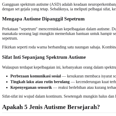
Gangguan spektrum autisme (ASD) adalah keadaan neuroperkembangan
dengan set gejala yang tetap. Sebaliknya, ia meliputi pelbagai sifat, k
Mengapa Autisme Dipanggil Sepetrum
Perkataan "sepetrum" mencerminkan kepelbagaian dalam autisme. Du
manakala seorang lagi mungkin memerlukan bantuan untuk hampir setia
sepetrum.
Fikirkan seperti roda warna berbanding satu naungan sahaja. Kombinas
Sifat Inti Sepanjang Spektrum Autisme
Walaupun terdapat kepelbagaian ini, kebanyakan orang dalam spektrum
Perbezaan komunikasi sosial
— kesukaran membaca isyarat sosi
Tingkah laku atau rutin berulang
— kecenderungan kuat terhad
Kepenyeganan sensorik
— reaksi berlebihan atau kurang terhada
Sifat-sifat ini wujud dalam kontinum. Sesetengah mungkin halus dan h
Apakah 5 Jenis Autisme Bersejarah?