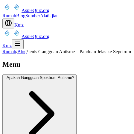
AspieQuiz.org
Rumah
Blog
Sumber
Alat
Ujian
Kuiz
AspieQuiz.org
Kuiz
Rumah
/
Blog
/
Jenis Gangguan Autisme – Panduan Jelas ke Sepetrum
Menu
Apakah Gangguan Spektrum Autisme?