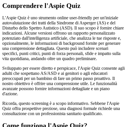
Comprendere l'Aspie Quiz
L'Aspie Quiz è uno strumento online user-friendly per un'iniziale
autovalutazione dei tratti della Sindrome di Asperger (AS) e del
Disturbo dello Spettro Autistico (ASD). Il suo scopo è fornire chiare
indicazioni. Alcune versioni offrono un rapporto personalizzato
potenziato dall'intelligenza artificiale, che analizza le tue risposte e,
opzionalmente, le informazioni di background fornite per generare
una comprensione dettagliata. Questo può includere scenari
specifici, punti critici, punti di forza personali, sfide e impatto sulla
vita quotidiana, andando oltre un quadro preliminare.
Sviluppato per essere diretto e perspicace, l'Aspie Quiz consente agli
adulti che sospettano AS/ASD e ai genitori o agli educatori
preoccupati per un bambino di fare un primo passo proattivo. Il
nostro obiettivo è offrire una comprensione utile. Le funzionalità
avanzate possono fornire informazioni dettagliate e un piano
d'azione.
Ricorda, questo screening è a scopo informativo. Sebbene l'Aspie
Quiz offra prospettive preziose, una diagnosi formale richiede una
consultazione con un professionista sanitario qualificato.
Come funziona l'Aspie Quiz?