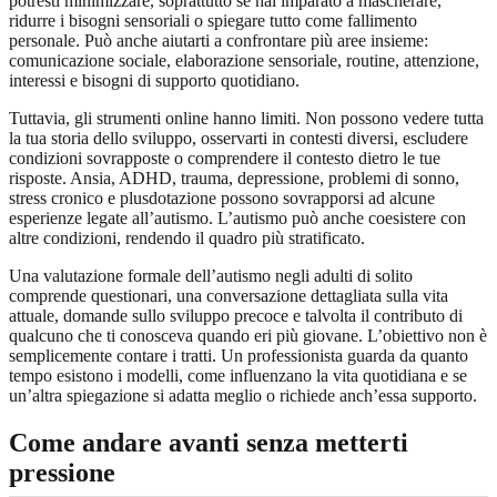
potresti minimizzare, soprattutto se hai imparato a mascherare,
ridurre i bisogni sensoriali o spiegare tutto come fallimento
personale. Può anche aiutarti a confrontare più aree insieme:
comunicazione sociale, elaborazione sensoriale, routine, attenzione,
interessi e bisogni di supporto quotidiano.
Tuttavia, gli strumenti online hanno limiti. Non possono vedere tutta
la tua storia dello sviluppo, osservarti in contesti diversi, escludere
condizioni sovrapposte o comprendere il contesto dietro le tue
risposte. Ansia, ADHD, trauma, depressione, problemi di sonno,
stress cronico e plusdotazione possono sovrapporsi ad alcune
esperienze legate all’autismo. L’autismo può anche coesistere con
altre condizioni, rendendo il quadro più stratificato.
Una valutazione formale dell’autismo negli adulti di solito
comprende questionari, una conversazione dettagliata sulla vita
attuale, domande sullo sviluppo precoce e talvolta il contributo di
qualcuno che ti conosceva quando eri più giovane. L’obiettivo non è
semplicemente contare i tratti. Un professionista guarda da quanto
tempo esistono i modelli, come influenzano la vita quotidiana e se
un’altra spiegazione si adatta meglio o richiede anch’essa supporto.
Come andare avanti senza metterti
pressione