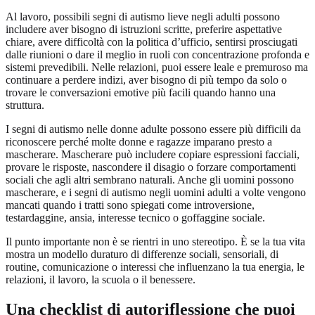
Al lavoro, possibili segni di autismo lieve negli adulti possono
includere aver bisogno di istruzioni scritte, preferire aspettative
chiare, avere difficoltà con la politica d’ufficio, sentirsi prosciugati
dalle riunioni o dare il meglio in ruoli con concentrazione profonda e
sistemi prevedibili. Nelle relazioni, puoi essere leale e premuroso ma
continuare a perdere indizi, aver bisogno di più tempo da solo o
trovare le conversazioni emotive più facili quando hanno una
struttura.
I segni di autismo nelle donne adulte possono essere più difficili da
riconoscere perché molte donne e ragazze imparano presto a
mascherare. Mascherare può includere copiare espressioni facciali,
provare le risposte, nascondere il disagio o forzare comportamenti
sociali che agli altri sembrano naturali. Anche gli uomini possono
mascherare, e i segni di autismo negli uomini adulti a volte vengono
mancati quando i tratti sono spiegati come introversione,
testardaggine, ansia, interesse tecnico o goffaggine sociale.
Il punto importante non è se rientri in uno stereotipo. È se la tua vita
mostra un modello duraturo di differenze sociali, sensoriali, di
routine, comunicazione o interessi che influenzano la tua energia, le
relazioni, il lavoro, la scuola o il benessere.
Una checklist di autoriflessione che puoi