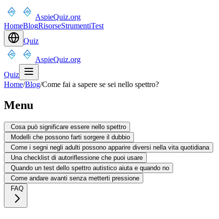
AspieQuiz.org
Home
Blog
Risorse
Strumenti
Test
Quiz
AspieQuiz.org
Quiz
Home
/
Blog
/
Come fai a sapere se sei nello spettro?
Menu
Cosa può significare essere nello spettro
Modelli che possono farti sorgere il dubbio
Come i segni negli adulti possono apparire diversi nella vita quotidiana
Una checklist di autoriflessione che puoi usare
Quando un test dello spettro autistico aiuta e quando no
Come andare avanti senza metterti pressione
FAQ