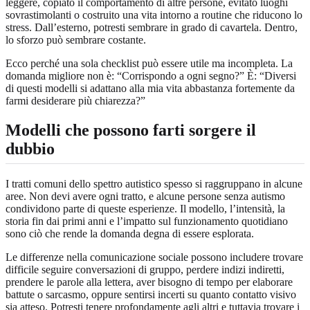
leggere, copiato il comportamento di altre persone, evitato luoghi
sovrastimolanti o costruito una vita intorno a routine che riducono lo
stress. Dall’esterno, potresti sembrare in grado di cavartela. Dentro,
lo sforzo può sembrare costante.
Ecco perché una sola checklist può essere utile ma incompleta. La
domanda migliore non è: “Corrispondo a ogni segno?” È: “Diversi
di questi modelli si adattano alla mia vita abbastanza fortemente da
farmi desiderare più chiarezza?”
Modelli che possono farti sorgere il
dubbio
I tratti comuni dello spettro autistico spesso si raggruppano in alcune
aree. Non devi avere ogni tratto, e alcune persone senza autismo
condividono parte di queste esperienze. Il modello, l’intensità, la
storia fin dai primi anni e l’impatto sul funzionamento quotidiano
sono ciò che rende la domanda degna di essere esplorata.
Le differenze nella comunicazione sociale possono includere trovare
difficile seguire conversazioni di gruppo, perdere indizi indiretti,
prendere le parole alla lettera, aver bisogno di tempo per elaborare
battute o sarcasmo, oppure sentirsi incerti su quanto contatto visivo
sia atteso. Potresti tenere profondamente agli altri e tuttavia trovare i