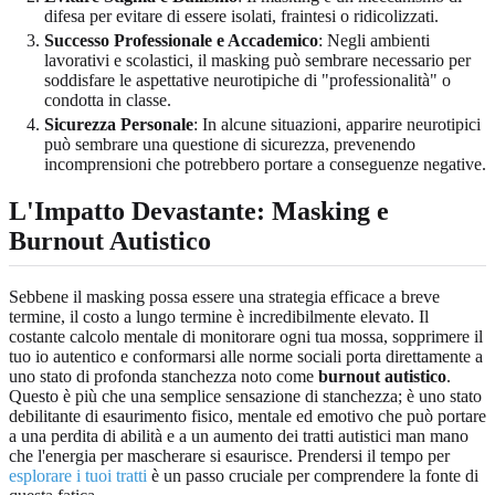
difesa per evitare di essere isolati, fraintesi o ridicolizzati.
Successo Professionale e Accademico
: Negli ambienti
lavorativi e scolastici, il masking può sembrare necessario per
soddisfare le aspettative neurotipiche di "professionalità" o
condotta in classe.
Sicurezza Personale
: In alcune situazioni, apparire neurotipici
può sembrare una questione di sicurezza, prevenendo
incomprensioni che potrebbero portare a conseguenze negative.
L'Impatto Devastante: Masking e
Burnout Autistico
Sebbene il masking possa essere una strategia efficace a breve
termine, il costo a lungo termine è incredibilmente elevato. Il
costante calcolo mentale di monitorare ogni tua mossa, sopprimere il
tuo io autentico e conformarsi alle norme sociali porta direttamente a
uno stato di profonda stanchezza noto come
burnout autistico
.
Questo è più che una semplice sensazione di stanchezza; è uno stato
debilitante di esaurimento fisico, mentale ed emotivo che può portare
a una perdita di abilità e a un aumento dei tratti autistici man mano
che l'energia per mascherare si esaurisce. Prendersi il tempo per
esplorare i tuoi tratti
è un passo cruciale per comprendere la fonte di