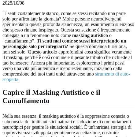
2025/10/08
Ti senti costantemente stanco, come se stessi recitando una parte
solo per affrontare la giornata? Molte persone neurodivergenti
sperimentano questa profonda stanchezza, un esaurimento silenzioso
che spesso rimane inspiegato. Questa sensazione è frequentemente
collegata a un fenomeno noto come
masking autistico
o
"camuffamento".
Ti senti mai come se stessi interpretando un
personaggio solo per integrarti?
Se questa domanda ti risuona,
non sei solo. Questo articolo approfondirà cosa significa veramente
il masking, perché è così comune e il pesante tributo che richiede al
tuo benessere. Ancora più importante, esploreremo i primi passi
verso una vita più autentica e meno estenuante, iniziando dalla
comprensione dei tuoi tratti unici attraverso uno
strumento di auto-
scoperta
.
Capire il Masking Autistico e il
Camuffamento
Nella sua essenza, il masking autistico è la soppressione conscia o
subconscia dei tratti autistici naturali e l'adozione di comportamenti
neurotipici per gestire le situazioni sociali. È un'intricata strategia di
sopravvivenza sviluppata per ottenere accettazione, costruire