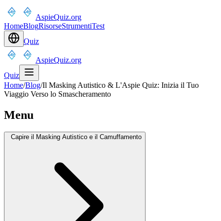
AspieQuiz.org
Home
Blog
Risorse
Strumenti
Test
Quiz
AspieQuiz.org
Quiz
Home
/
Blog
/
Il Masking Autistico & L'Aspie Quiz: Inizia il Tuo
Viaggio Verso lo Smascheramento
Menu
Capire il Masking Autistico e il Camuffamento