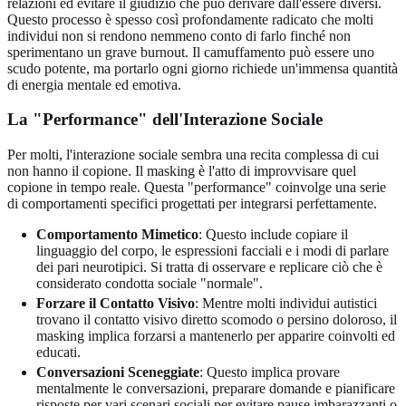
relazioni ed evitare il giudizio che può derivare dall'essere diversi.
Questo processo è spesso così profondamente radicato che molti
individui non si rendono nemmeno conto di farlo finché non
sperimentano un grave burnout. Il camuffamento può essere uno
scudo potente, ma portarlo ogni giorno richiede un'immensa quantità
di energia mentale ed emotiva.
La "Performance" dell'Interazione Sociale
Per molti, l'interazione sociale sembra una recita complessa di cui
non hanno il copione. Il masking è l'atto di improvvisare quel
copione in tempo reale. Questa "performance" coinvolge una serie
di comportamenti specifici progettati per integrarsi perfettamente.
Comportamento Mimetico
: Questo include copiare il
linguaggio del corpo, le espressioni facciali e i modi di parlare
dei pari neurotipici. Si tratta di osservare e replicare ciò che è
considerato condotta sociale "normale".
Forzare il Contatto Visivo
: Mentre molti individui autistici
trovano il contatto visivo diretto scomodo o persino doloroso, il
masking implica forzarsi a mantenerlo per apparire coinvolti ed
educati.
Conversazioni Sceneggiate
: Questo implica provare
mentalmente le conversazioni, preparare domande e pianificare
risposte per vari scenari sociali per evitare pause imbarazzanti o