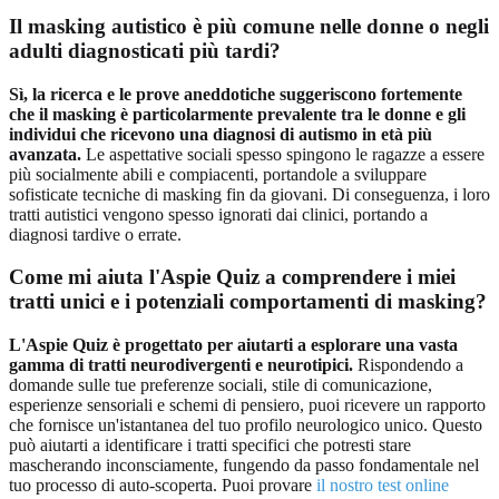
Il masking autistico è più comune nelle donne o negli
adulti diagnosticati più tardi?
Sì, la ricerca e le prove aneddotiche suggeriscono fortemente
che il masking è particolarmente prevalente tra le donne e gli
individui che ricevono una diagnosi di autismo in età più
avanzata.
Le aspettative sociali spesso spingono le ragazze a essere
più socialmente abili e compiacenti, portandole a sviluppare
sofisticate tecniche di masking fin da giovani. Di conseguenza, i loro
tratti autistici vengono spesso ignorati dai clinici, portando a
diagnosi tardive o errate.
Come mi aiuta l'Aspie Quiz a comprendere i miei
tratti unici e i potenziali comportamenti di masking?
L'Aspie Quiz è progettato per aiutarti a esplorare una vasta
gamma di tratti neurodivergenti e neurotipici.
Rispondendo a
domande sulle tue preferenze sociali, stile di comunicazione,
esperienze sensoriali e schemi di pensiero, puoi ricevere un rapporto
che fornisce un'istantanea del tuo profilo neurologico unico. Questo
può aiutarti a identificare i tratti specifici che potresti stare
mascherando inconsciamente, fungendo da passo fondamentale nel
tuo processo di auto-scoperta. Puoi provare
il nostro test online