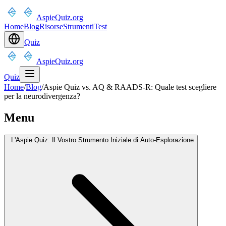
AspieQuiz.org
Home
Blog
Risorse
Strumenti
Test
Quiz
AspieQuiz.org
Quiz
Home
/
Blog
/
Aspie Quiz vs. AQ & RAADS-R: Quale test scegliere
per la neurodivergenza?
Menu
L'Aspie Quiz: Il Vostro Strumento Iniziale di Auto-Esplorazione