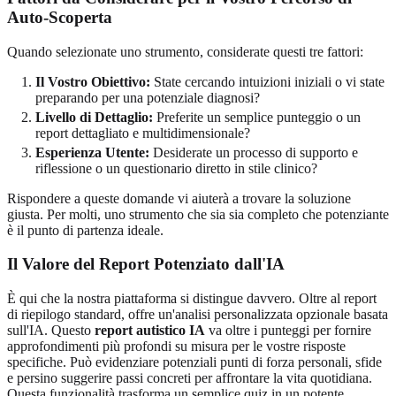
Auto-Scoperta
Quando selezionate uno strumento, considerate questi tre fattori:
Il Vostro Obiettivo:
State cercando intuizioni iniziali o vi state
preparando per una potenziale diagnosi?
Livello di Dettaglio:
Preferite un semplice punteggio o un
report dettagliato e multidimensionale?
Esperienza Utente:
Desiderate un processo di supporto e
riflessione o un questionario diretto in stile clinico?
Rispondere a queste domande vi aiuterà a trovare la soluzione
giusta. Per molti, uno strumento che sia sia completo che potenziante
è il punto di partenza ideale.
Il Valore del Report Potenziato dall'IA
È qui che la nostra piattaforma si distingue davvero. Oltre al report
di riepilogo standard, offre un'analisi personalizzata opzionale basata
sull'IA. Questo
report autistico IA
va oltre i punteggi per fornire
approfondimenti più profondi su misura per le vostre risposte
specifiche. Può evidenziare potenziali punti di forza personali, sfide
e persino suggerire passi concreti per affrontare la vita quotidiana.
Questa funzionalità trasforma un semplice quiz in un potente