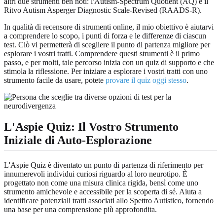
altri due strumenti ben noti: l'Autism-Spectrum Quotient (AQ) e il
Ritvo Autism Asperger Diagnostic Scale-Revised (RAADS-R).
In qualità di recensore di strumenti online, il mio obiettivo è aiutarvi
a comprendere lo scopo, i punti di forza e le differenze di ciascun
test. Ciò vi permetterà di scegliere il punto di partenza migliore per
esplorare i vostri tratti. Comprendere questi strumenti è il primo
passo, e per molti, tale percorso inizia con un quiz di supporto e che
stimola la riflessione. Per iniziare a esplorare i vostri tratti con uno
strumento facile da usare, potete
provare il quiz oggi stesso
.
L'Aspie Quiz: Il Vostro Strumento
Iniziale di Auto-Esplorazione
L'Aspie Quiz è diventato un punto di partenza di riferimento per
innumerevoli individui curiosi riguardo al loro neurotipo. È
progettato non come una misura clinica rigida, bensì come uno
strumento amichevole e accessibile per la scoperta di sé. Aiuta a
identificare potenziali tratti associati allo Spettro Autistico, fornendo
una base per una comprensione più approfondita.