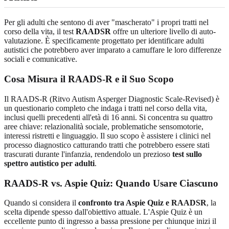
Per gli adulti che sentono di aver "mascherato" i propri tratti nel
corso della vita, il test
RAADSR
offre un ulteriore livello di auto-
valutazione. È specificamente progettato per identificare adulti
autistici che potrebbero aver imparato a camuffare le loro differenze
sociali e comunicative.
Cosa Misura il RAADS-R e il Suo Scopo
Il RAADS-R (Ritvo Autism Asperger Diagnostic Scale-Revised) è
un questionario completo che indaga i tratti nel corso della vita,
inclusi quelli precedenti all'età di 16 anni. Si concentra su quattro
aree chiave: relazionalità sociale, problematiche sensomotorie,
interessi ristretti e linguaggio. Il suo scopo è assistere i clinici nel
processo diagnostico catturando tratti che potrebbero essere stati
trascurati durante l'infanzia, rendendolo un prezioso
test sullo
spettro autistico per adulti
.
RAADS-R vs. Aspie Quiz: Quando Usare Ciascuno
Quando si considera il
confronto tra Aspie Quiz e RAADSR
, la
scelta dipende spesso dall'obiettivo attuale. L'Aspie Quiz è un
eccellente punto di ingresso a bassa pressione per chiunque inizi il