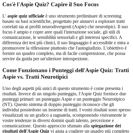
Cos'è l'Aspie Quiz? Capire il Suo Focus
L'
aspie quiz ufficiale
è uno strumento preliminare di screening
basato su basi scientifiche, progettato per aiutarvi a esplorare tratti
correlati sia ai profili neurodivergenti (Aspie) che neurotipici. Il suo
focus è ampio e copre aree quali l'interazione sociale, gli stili di
comunicazione, le sensibilità sensoriali e gli interessi specifici. A
differenza dei test più clinici, il suo linguaggio è accessibile e mira a
promuovere la riflessione piuttosto che l'autogiudizio. L'obiettivo è
fornire un quadro completo, ma di facile comprensione, che possa
servire da guida per un'ulteriore introspezione.
Come Funzionano i Punteggi dell'Aspie Quiz: Tratti
Aspie vs. Tratti Neurotipici
Uno degli aspetti più unici di questo strumento è come presenta i
risultati. Invece di un singolo punteggio, l'Aspie Quiz fornisce due
punteggi primari: un punteggio Aspie e un punteggio Neurotipico
(NT). Questo sistema di doppio punteggio riconosce che gli
individui possiedono un insieme di tratti. I vostri risultati sono spesso
visualizzati su un grafico a ragnatela, scomponendo visivamente le
vostre tendenze in diversi domini quali talento, percezione e
comunicazione. Questo approccio sfumato alla
spiegazione dei
risultati dell'Aspie Quiz
vi aiuta a cogliere un quadro più completo