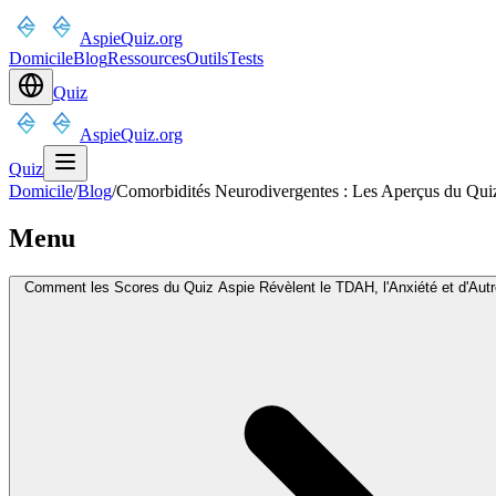
AspieQuiz.org
Domicile
Blog
Ressources
Outils
Tests
Quiz
AspieQuiz.org
Quiz
Domicile
/
Blog
/
Comorbidités Neurodivergentes : Les Aperçus du Quiz
Menu
Comment les Scores du Quiz Aspie Révèlent le TDAH, l'Anxiété et d'Au